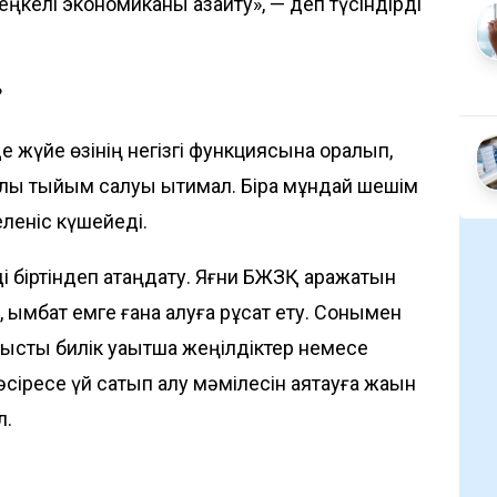
ңкелі экономиканы азайту», — деп түсіндірді
?
мде жүйе өзінің негізгі функциясына оралып,
олық тыйым салуы ықтимал. Бірақ мұндай шешім
еленіс күшейеді.
 біртіндеп қатаңдату. Яғни БЖЗҚ қаражатын
қымбат емге ғана алуға рұқсат ету. Сонымен
анысты билік уақытша жеңілдіктер немесе
 әсіресе үй сатып алу мәмілесін аяқтауға жақын
л.