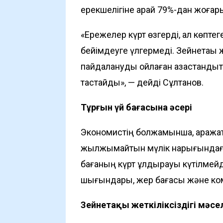
ерекшелігіне қарай 79%-дан жоғар
«Ережелер күрт өзгерді, ал көпте
бейімдеуге үлгермеді. Зейнетақы 
пайдалануды ойлаған қазақстандық
тастайды», — дейді Сұлтанов.
Тұрғын үй бағасына әсері
Экономистің болжамынша, қаражат
жылжымайтын мүлік нарығындағы
бағаның күрт құлдырауы күтілмей
шығындары, жер бағасы және комм
Зейнетақы жеткіліксіздігі мәсе