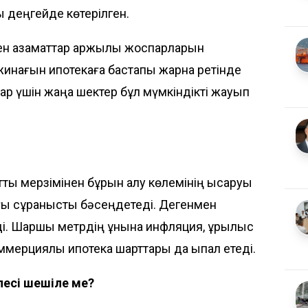
ы деңгейде көтерілген.
ген азаматтар қаржылық жоспарларын
жинағын ипотекаға бастапқы жарна ретінде
тар үшін жаңа шектер бұл мүмкіндікті жауып
ты мерзімінен бұрын алу көлемінің қысқаруы
 сұранысты бәсеңдетеді. Дегенмен
ді. Шаршы метрдің құнына инфляция, құрылыс
ерциялық ипотека шарттары да ықпал етеді.
лесі шешіле ме?