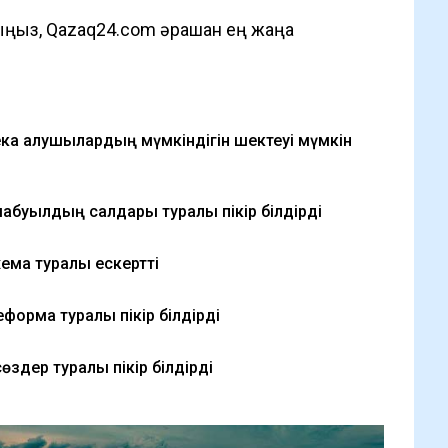
ыз, Qazaq24.com әрқашан ең жаңа
ка алушылардың мүмкіндігін шектеуі мүмкін
абуылдың салдары туралы пікір білдірді
хема туралы ескертті
еформа туралы пікір білдірді
здер туралы пікір білдірді