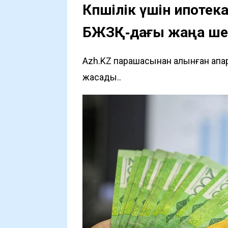
Көпшілік үшін ипоте
БЖЗҚ‑дағы жаңа шект
Azh.KZ парақшасынан алынған ақпа
жасады..