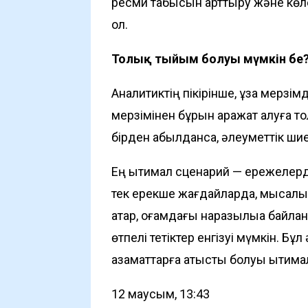
ресми табысын арттыру және көле
ол.
Толық тыйым болуы мүмкін бе
Аналитиктің пікірінше, ұзақ мерзі
мерзімінен бұрын қаражат алуға т
бірден қабылданса, әлеуметтік ши
Ең ықтимал сценарий — ережелерді
тек ерекше жағдайларда, мысалы, 
қатар, қоғамдағы наразылыққа байл
өтпелі тетіктер енгізуі мүмкін. Бұл
азаматтарға қатысты болуы ықтима
12 маусым, 13:43