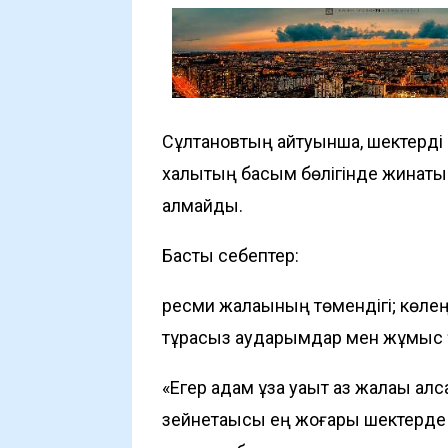
Сұлтановтың айтуынша, шектерді к
халықтың басым бөлігінде жинақт
алмайды.
Басты себептер:
ресми жалақының төмендігі; көле
тұрақсыз аударымдар мен жұмыс ү
«Егер адам ұзақ уақыт аз жалақы 
зейнетақысы ең жоғары шектерде д