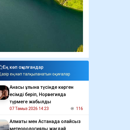
Ең көп оқылғандар
Қазір ең көп талқыланатын оқиғалар
Анасы ұлына түсінде көрген
есімді беріп, Норвегияда
түрмеге жабылды
07 Тамыз 2026 14:23
116
Алматы мен Астанада қолайсыз
метеорологиялық жағдай