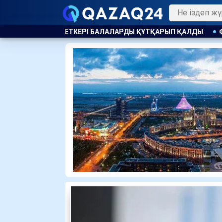
АРДЫ ҚҰТҚАРЫП ҚАЛДЫ
ФУТБОЛДАН ҰЛТТЫҚ ҚҰРАМАНЫҢ 