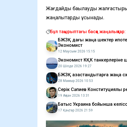
Жағдайды бақылауды жалғастырың
жаңалықтарды ұсынады.
Бұл тақырыптағы басқа жаңалықтар:
БЖЗҚ дағы жаңа шектер ипоте
Экономист
12 Маусым 2026 15:15
Экономист КҚК танкерлеріне ш
20 Шілде 2026 19:27
БЖЗҚ қазақстандықтарға жаңа с
28 Мамыр 2026 10:53
Серік Сәпиев Конституциялық р
19 Ақпан 2026 13:31
Батыс Украина бойынша келіссө
17 Қаңтар 2026 21:59