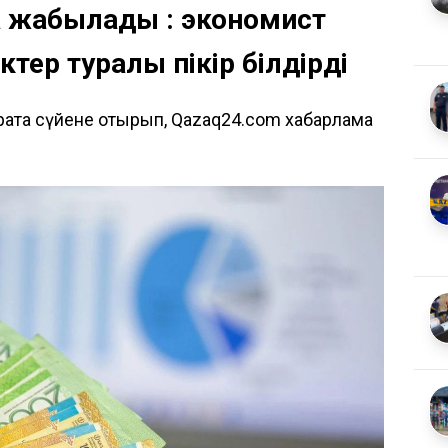
ка жабылады : экономист
ер туралы пікір білдірді
ратқа сүйене отырып, Qazaq24.com хабарлама