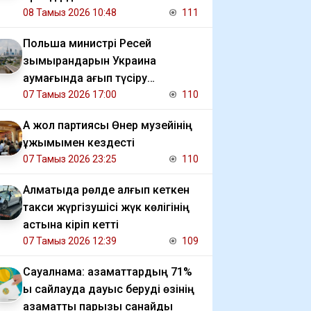
08 Тамыз 2026 10:48
111
Польша министрі Ресей
зымырандарын Украина
аумағында қағып түсіру
мәселесін көтерді
07 Тамыз 2026 17:00
110
Ақ жол партиясы Өнер музейінің
ұжымымен кездесті
07 Тамыз 2026 23:25
110
Алматыда рөлде қалғып кеткен
такси жүргізушісі жүк көлігінің
астына кіріп кетті
07 Тамыз 2026 12:39
109
Сауалнама: азаматтардың 71%
ы сайлауда дауыс беруді өзінің
азаматтық парызы санайды