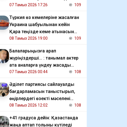
07 Тамыз 2026 17:26
109
Түркия өз кемелеріне жасалған
Украина шабуылынан кейін
Қара теңізде кеме қатынасын
шектеді
08 Тамыз 2026 19:00
109
Балаларыңызға қарап
жүріңіздерші... : танымал актер
ата аналарға үндеу жасады
(видео)
07 Тамыз 2026 00:44
108
Әділет партиясы сайлауалды
бағдарламасын таныстырып,
өңірлердегі өзекті мәселені
талқылады
08 Тамыз 2026 12:02
108
+41 градусқа дейін: Қазақстанда
жаңа аптап толқыны күтіледі