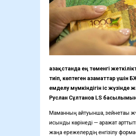
Қазақстанда ең төменгі жеткілік
тиіп, көптеген азаматтар үшін 
емделу мүмкіндігін іс жүзінде 
Руслан Сұлтанов LS басылымын
Маманның айтуынша, зейнетақы ж
қисынды көрінеді — қаражат қартты
жаңа ережелердің енгізілу форма