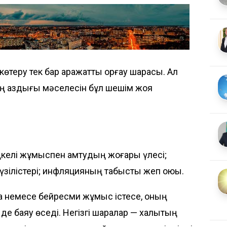
өтеру тек бар қаражатты қорғау шарасы. Ал
ың аздығы мәселесін бұл шешім жоя
ңкелі жұмыспен қамтудың жоғары үлесі;
зілістері; инфляцияның табысты жеп қоюы.
алса немесе бейресми жұмыс істесе, оның
е баяу өседі. Негізгі шаралар — халықтың