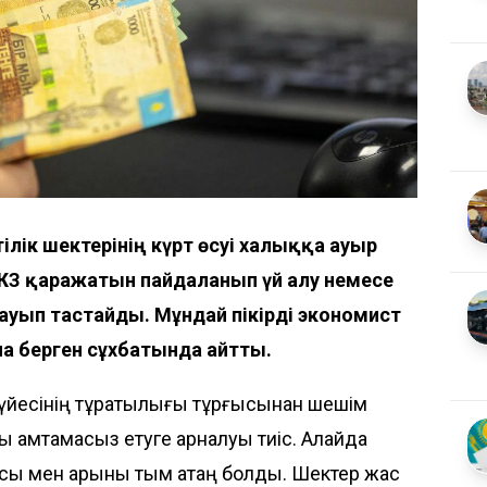
тілік шектерінің күрт өсуі халыққа ауыр
БЖЗҚ қаражатын пайдаланып үй алу немесе
жауып тастайды. Мұндай пікірді экономист
а берген сұхбатында
айтты
.
үйесінің тұрақтылығы тұрғысынан шешім
қты қамтамасыз етуге арналуы тиіс. Алайда
сы мен қарқыны тым қатаң болды. Шектер жас