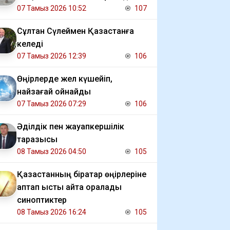
07 Тамыз 2026 10:52
107
Сұлтан Сүлеймен Қазақстанға
келеді
07 Тамыз 2026 12:39
106
Өңірлерде жел күшейіп,
найзағай ойнайды
07 Тамыз 2026 07:29
106
Әділдік пен жауапкершілік
таразысы
08 Тамыз 2026 04:50
105
Қазақстанның бірқатар өңірлеріне
аптап ыстық қайта оралады
синоптиктер
08 Тамыз 2026 16:24
105