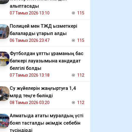
қалыптасады
07 Тамыз 2026 13:10
115
Полицей мен ТЖД қызметкері
балаларды құтқарып қалды
06 Тамыз 2026 23:47
115
Футболдан ұлттық құраманың бас
бапкері лауазымына кандидат
белгілі болды
07 Тамыз 2026 13:18
112
Су жүйелерін жаңғыртуға 1,4
млрд теңге бөлінді
08 Тамыз 2026 03:20
112
Алматыда атақты муралдың үсті
бояп тасталды әкімдік себебін
түсіндірді