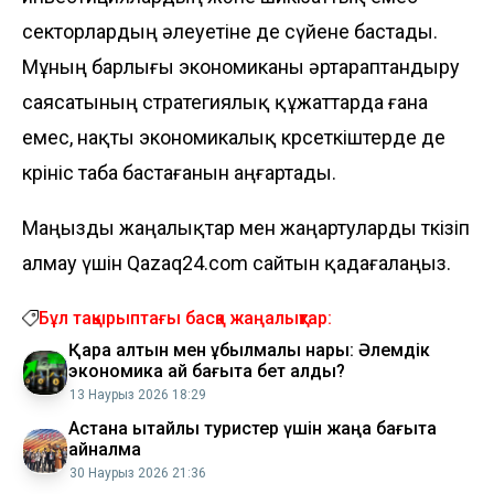
секторлардың әлеуетіне де сүйене бастады.
Мұның барлығы экономиканы әртараптандыру
саясатының стратегиялық құжаттарда ғана
емес, нақты экономикалық көрсеткіштерде де
көрініс таба бастағанын аңғартады.
Маңызды жаңалықтар мен жаңартуларды өткізіп
алмау үшін Qazaq24.com сайтын қадағалаңыз.
Бұл тақырыптағы басқа жаңалықтар:
Қара алтын мен құбылмалы нарық: Әлемдік
экономика қай бағытқа бет алды?
13 Наурыз 2026 18:29
Астана қытайлық туристер үшін жаңа бағытқа
айналмақ
30 Наурыз 2026 21:36