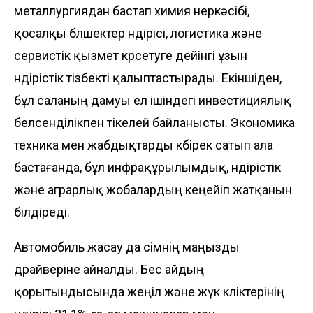
металлургиядан бастап химия өнеркәсібі,
қосалқы бөлшектер өндірісі, логистика және
сервистік қызмет көрсетуге дейінгі ұзын
өндірістік тізбекті қалыптастырады. Екіншіден,
бұл саланың дамуы ел ішіндегі инвестициялық
белсенділікпен тікелей байланысты. Экономика
техника мен жабдықтарды көбірек сатып ала
бастағанда, бұл инфрақұрылымдық, өндірістік
және аграрлық жобалардың кеңейіп жатқанын
білдіреді.
Автомобиль жасау да өсімнің маңызды
драйверіне айналды. Бес айдың
қорытындысында жеңіл және жүк көліктерінің