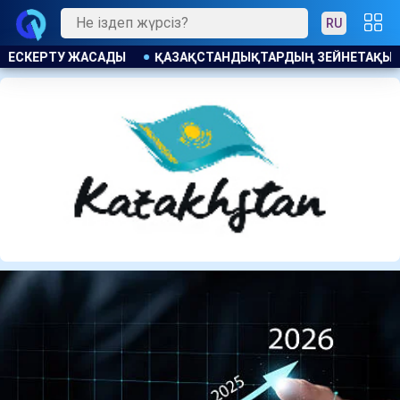
RU
РДЫҢ ЗЕЙНЕТАҚЫ ЖИНАҒЫ 4,08 ТРЛН ТЕҢГЕГЕ ӨСТІ БЖЗҚ СЕ