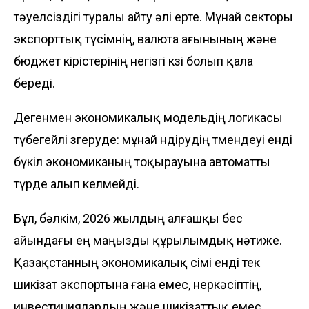
тәуелсіздігі туралы айту әлі ерте. Мұнай секторы
экспорттық түсімнің, валюта ағынының және
бюджет кірістерінің негізгі көзі болып қала
береді.
Дегенмен экономикалық модельдің логикасы
түбегейлі өзгеруде: мұнай өндірудің төмендеуі енді
бүкіл экономиканың тоқырауына автоматты
түрде алып келмейді.
Бұл, бәлкім, 2026 жылдың алғашқы бес
айындағы ең маңызды құрылымдық нәтиже.
Қазақстанның экономикалық өсімі енді тек
шикізат экспортына ғана емес, өнеркәсіптің,
инвестициялардың және шикізаттық емес