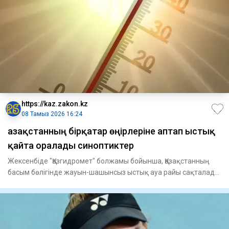
https://kaz.zakon.kz
08 Тамыз 2026 16:24
Қазақстанның бірқатар өңірлеріне аптап ыстық
қайта оралады синоптиктер
Жексенбіде "Қазгидромет" болжамы бойынша, Қазақстанның
басым бөлігінде жауын-шашынсыз ыстық ауа райы сақталады.
Оңтүсті