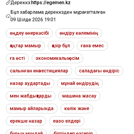
Дереккөз:
https://egemen.kz
Бұл хабарлама дереккөзден мұрағатталған
09 Шілде 2026 19:01
өңдеу өнеркәсібі
өндіру көлемінің
қаңтар мамыр
қазір бұл
ғана емес
ға өсті
экономикалық өсім
салынған инвестициялар
саладағы өндіріс
назар аудартады
мұнай өндірудің
мен жабдықтарды
машина жасау
мамыр айларында
көлік және
ерекше назар
еаэо елдері
бұрын мұндай
біртіндеп өзгеріп