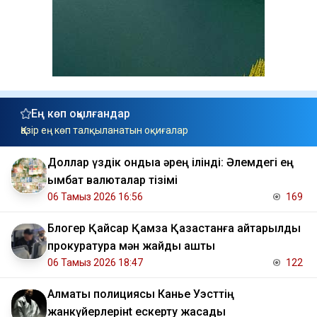
Ең көп оқылғандар
Қазір ең көп талқыланатын оқиғалар
Доллар үздік ондыққа әрең ілінді: Әлемдегі ең
қымбат валюталар тізімі
06 Тамыз 2026 16:56
169
Блогер Қайсар Қамза Қазақстанға қайтарылды
прокуратура мән жайды ашты
06 Тамыз 2026 18:47
122
Алматы полициясы Канье Уэсттің
жанкүйерлерінt ескерту жасады