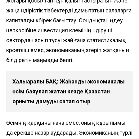
жоғары қосылған құн қалыптастыратын және
жаңа өндірістік тізбектерді дамытатын салаларға
капиталды көбірек бағыттау. Сондықтан өңдеу
өнеркәсібіне инвестиция көлемінің өндіруші
сектордан асып түсуі жай ғана статистикалық
көрсеткіш емес, экономиканың өзгеріп жатқанын
білдіретін маңызды белгі.
Халықаралық БАҚ: Жаһандық экономикалық
өсім баяулап жатқан кезде Қазақстан
орнықты дамуды сақтап отыр
Өсімнің қарқыны ғана емес, оның құрылымы
да ерекше назар аударады. Экономиканың түрлі