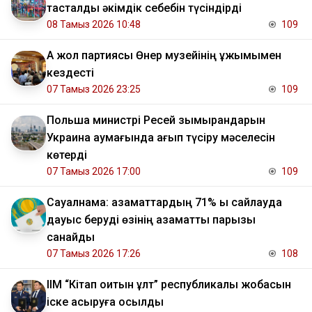
тасталды әкімдік себебін түсіндірді
08 Тамыз 2026 10:48
109
Ақ жол партиясы Өнер музейінің ұжымымен
кездесті
07 Тамыз 2026 23:25
109
Польша министрі Ресей зымырандарын
Украина аумағында қағып түсіру мәселесін
көтерді
07 Тамыз 2026 17:00
109
Сауалнама: азаматтардың 71% ы сайлауда
дауыс беруді өзінің азаматтық парызы
санайды
07 Тамыз 2026 17:26
108
ІІМ “Кітап оқитын ұлт” республикалық жобасын
іске асыруға қосылды