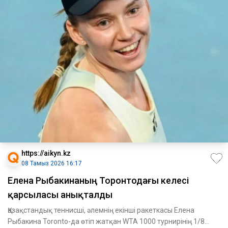
https://aikyn.kz
08 Тамыз 2026 16:17
Елена Рыбакинаның Торонтодағы келесі
қарсыласы анықталды
Қазақстандық теннисші, әлемнің екінші ракеткасы Елена
Рыбакина Toronto-да өтіп жатқан WTA 1000 турнирінің 1/8