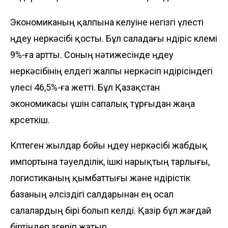
Экономиканың қалпына келуіне негізгі үлесті
өңдеу өнеркәсібі қосты. Бұл саладағы өндіріс көлемі
9%-ға артты. Соның нәтижесінде өңдеу
өнеркәсібінің елдегі жалпы өнеркәсіп өндірісіндегі
үлесі 46,5%-ға жетті. Бұл Қазақстан
экономикасы үшін сапалық тұрғыдан жаңа
көрсеткіш.
Көптеген жылдар бойы өңдеу өнеркәсібі жабдық
импортына тәуелділік, ішкі нарықтың тарлығы,
логистиканың қымбаттығы және өндірістік
базаның әлсіздігі салдарынан ең осал
салалардың бірі болып келді. Қазір бұл жағдай
біртіндеп өзгеріп жатыр.