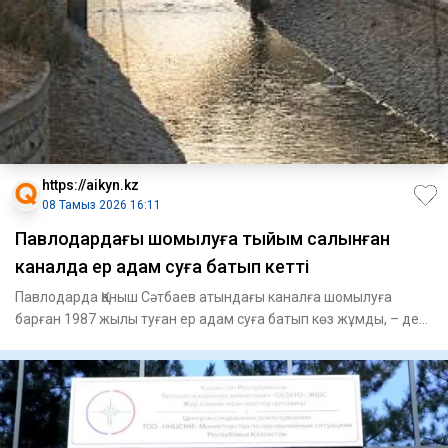
https://aikyn.kz
08 Тамыз 2026 16:11
Павлодардағы шомылуға тыйым салынған
каналда ер адам суға батып кетті
Павлодарда Қаныш Сәтбаев атындағы каналға шомылуға
барған 1987 жылы туған ер адам суға батып көз жұмды, – деп
хабарлай