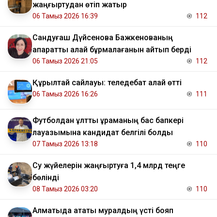
жаңғыртудан өтіп жатыр
06 Тамыз 2026 16:39
112
Сандуғаш Дүйсенова Бажкенованың
ақпаратты қалай бұрмалағанын айтып берді
06 Тамыз 2026 21:05
112
Құрылтай сайлауы: теледебат қалай өтті
06 Тамыз 2026 16:26
111
Футболдан ұлттық құраманың бас бапкері
лауазымына кандидат белгілі болды
07 Тамыз 2026 13:18
110
Су жүйелерін жаңғыртуға 1,4 млрд теңге
бөлінді
08 Тамыз 2026 03:20
110
Алматыда атақты муралдың үсті бояп