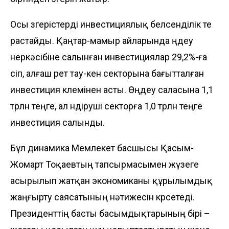
Осы өзгерістерді инвестициялық белсенділік те
растайды. Қаңтар-мамыр айларында өңдеу
өнеркәсібіне салынған инвестициялар 29,2%-ға
өсіп, алғаш рет тау-кен секторына бағытталған
инвестиция көлемінен асты. Өңдеу саласына 1,1
трлн теңге, ал өндіруші секторға 1,0 трлн теңге
инвестиция салынды.
Бұл динамика Мемлекет басшысы Қасым-
Жомарт Тоқаевтың тапсырмасымен жүзеге
асырылып жатқан экономиканы құрылымдық
жаңғырту саясатының нәтижесін көрсетеді.
Президенттің басты басымдықтарының бірі –