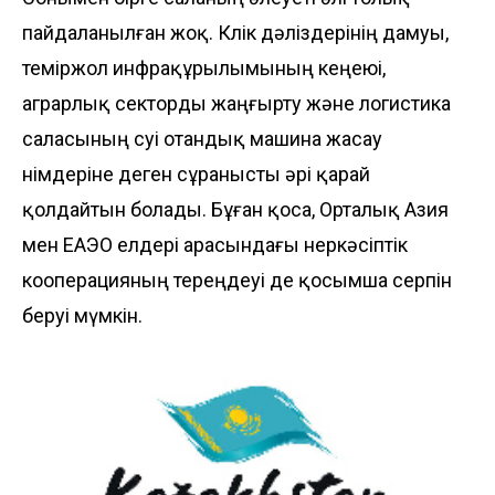
пайдаланылған жоқ. Көлік дәліздерінің дамуы,
теміржол инфрақұрылымының кеңеюі,
аграрлық секторды жаңғырту және логистика
саласының өсуі отандық машина жасау
өнімдеріне деген сұранысты әрі қарай
қолдайтын болады. Бұған қоса, Орталық Азия
мен ЕАЭО елдері арасындағы өнеркәсіптік
кооперацияның тереңдеуі де қосымша серпін
беруі мүмкін.