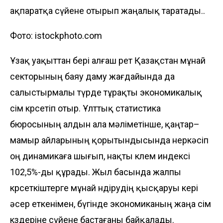
ақпаратқа сүйене отырып жаңалық таратады..
Фото: istockphoto.com
Ұзақ уақыттан бері алғаш рет Қазақстан мұнай
секторының баяу даму жағдайында да
салыстырмалы түрде тұрақты экономикалық
өсім көрсетіп отыр. Ұлттық статистика
бюросының алдын ала мәліметінше, қаңтар–
мамыр айларының қорытындысында өнеркәсіп
оң динамикаға шығып, нақты көлем индексі
102,5%-ды құрады. Жыл басында жалпы
көрсеткіштерге мұнай өндірудің қысқаруы кері
әсер еткенімен, бүгінде экономиканың жаңа өсім
көздеріне сүйене бастағаны байқалады.