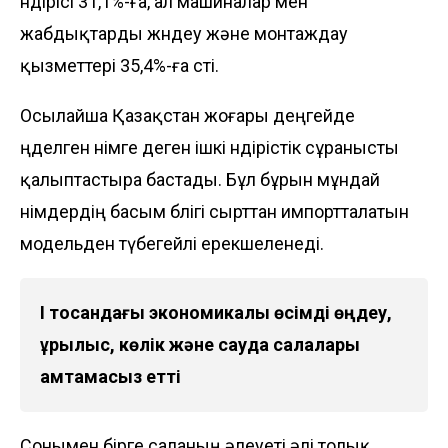
өндірісі 31,1%-ға, ал машиналар мен
жабдықтарды жөндеу және монтаждау
қызметтері 35,4%-ға өсті.
Осылайша Қазақстан жоғары деңгейде
өңделген өнімге деген ішкі өндірістік сұранысты
қалыптастыра бастады. Бұл бұрын мұндай
өнімдердің басым бөлігі сырттан импортталатын
модельден түбегейлі ерекшеленеді.
І тоқсандағы экономикалық өсімді өңдеу,
құрылыс, көлік және сауда салалары
қамтамасыз етті
Сонымен бірге саланың әлеуеті әлі толық