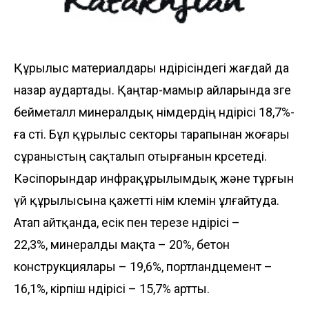
Құрылыс материалдары өндірісіндегі жағдай да
назар аудартады. Қаңтар-мамыр айларында өзге
бейметалл минералдық өнімдердің өндірісі 18,7%-
ға өсті. Бұл құрылыс секторы тарапынан жоғары
сұраныстың сақталып отырғанын көрсетеді.
Кәсіпорындар инфрақұрылымдық және тұрғын
үй құрылысына қажетті өнім көлемін ұлғайтуда.
Атап айтқанда, есік пен терезе өндірісі –
22,3%, минералды мақта – 20%, бетон
конструкциялары – 19,6%, портландцемент –
16,1%, кірпіш өндірісі – 15,7% артты.