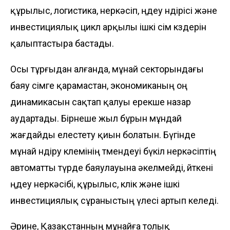
құрылыс, логистика, өнеркәсіп, өңдеу өндірісі және
инвестициялық цикл арқылы ішкі өсім көздерін
қалыптастыра бастады.
Осы тұрғыдан алғанда, мұнай секторындағы
баяу өсімге қарамастан, экономиканың оң
динамикасын сақтап қалуы ерекше назар
аудартады. Бірнеше жыл бұрын мұндай
жағдайды елестету қиын болатын. Бүгінде
мұнай өндіру көлемінің төмендеуі бүкіл өнеркәсіптің
автоматты түрде баяулауына әкелмейді, өйткені
өңдеу өнеркәсібі, құрылыс, көлік және ішкі
инвестициялық сұраныстың үлесі артып келеді.
Әрине, Қазақстанның мұнайға толық