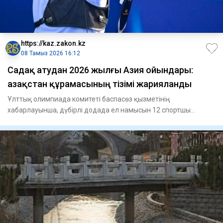
https://kaz.zakon.kz
08 Тамыз 2026 16:12
Садақ атудан 2026 жылғы Азия ойындары:
Қазақстан құрамасының тізімі жарияланды
Ұлттық олимпиада комитеті баспасөз қызметінің
хабарлауынша, дүбірлі додада ел намысын 12 спортшы
қорғайды.Классикалық с