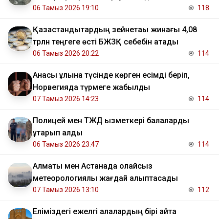
06 Тамыз 2026 19:10
118
Қазақстандықтардың зейнетақы жинағы 4,08
трлн теңгеге өсті БЖЗҚ себебін атады
06 Тамыз 2026 20:22
114
Анасы ұлына түсінде көрген есімді беріп,
Норвегияда түрмеге жабылды
07 Тамыз 2026 14:23
114
Полицей мен ТЖД қызметкері балаларды
құтқарып қалды
06 Тамыз 2026 23:47
114
Алматы мен Астанада қолайсыз
метеорологиялық жағдай қалыптасады
07 Тамыз 2026 13:10
112
Еліміздегі ежелгі қалалардың бірі қайта