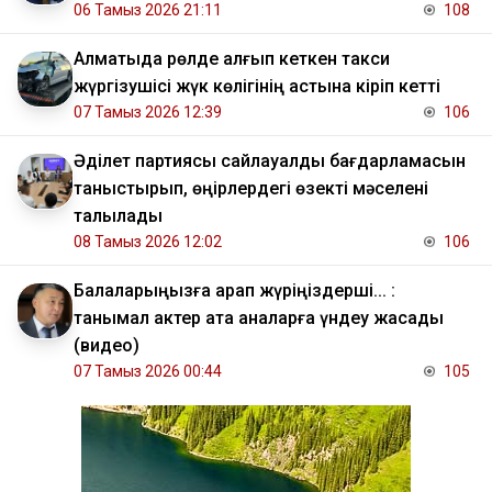
06 Тамыз 2026 21:11
108
Алматыда рөлде қалғып кеткен такси
жүргізушісі жүк көлігінің астына кіріп кетті
07 Тамыз 2026 12:39
106
Әділет партиясы сайлауалды бағдарламасын
таныстырып, өңірлердегі өзекті мәселені
талқылады
08 Тамыз 2026 12:02
106
Балаларыңызға қарап жүріңіздерші... :
танымал актер ата аналарға үндеу жасады
(видео)
07 Тамыз 2026 00:44
105