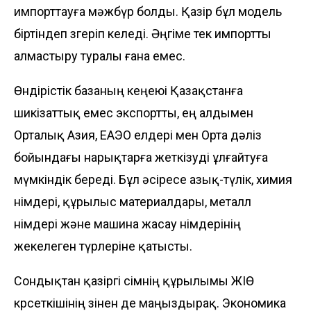
импорттауға мәжбүр болды. Қазір бұл модель
біртіндеп өзгеріп келеді. Әңгіме тек импортты
алмастыру туралы ғана емес.
Өндірістік базаның кеңеюі Қазақстанға
шикізаттық емес экспортты, ең алдымен
Орталық Азия, ЕАЭО елдері мен Орта дәліз
бойындағы нарықтарға жеткізуді ұлғайтуға
мүмкіндік береді. Бұл әсіресе азық-түлік, химия
өнімдері, құрылыс материалдары, металл
өнімдері және машина жасау өнімдерінің
жекелеген түрлеріне қатысты.
Сондықтан қазіргі өсімнің құрылымы ЖІӨ
көрсеткішінің өзінен де маңыздырақ. Экономика