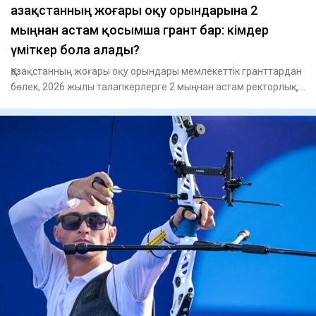
Қазақстанның жоғары оқу орындарына 2
мыңнан астам қосымша грант бар: кімдер
үміткер бола алады?
Қазақстанның жоғары оқу орындары мемлекеттік гранттардан
бөлек, 2026 жылы талапкерлерге 2 мыңнан астам ректорлық,
унив