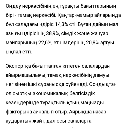
Өңдеу өнеркәсібінің ең тұрақты бағыттарының
бірі - тамақ өнеркәсібі. Қаңтар-мамыр айларында
бұл саладағы өндіріс 14,3% өсті. Бұған дайын мал
азығы өндірісінің 38,9%, өсімдік және жануар
майларының 22,6%, ет өнімдерінің 20,8% артуы
ықпал етті.
Экспортқа бағытталған көптеген салалардан
айырмашылығы, тамақ өнеркәсібінің дамуы
негізінен ішкі сұранысқа сүйенеді. Сондықтан
ол сыртқы экономикалық белгісіздік
кезеңдерінде тұрақтылықтың маңызды
факторына айналып отыр. Айрықша назар
аударатын жайт, дәл осы салаларға