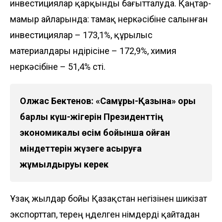
инвестициялар қарқынды бағытталуда. Қаңтар-
мамыр айларында: тамақ өнеркәсібіне салынған
инвестициялар – 173,1%, құрылыс
материалдары өндірісіне – 172,9%, химия
өнеркәсібіне – 51,4% өсті.
Олжас Бектенов: «Самұрық-Қазына» қоры
барлық күш-жігерін Президенттің
экономикалық өсім бойынша қойған
міндеттерін жүзеге асыруға
жұмылдыруы керек
Ұзақ жылдар бойы Қазақстан негізінен шикізат
экспорттап, терең өңделген өнімдерді қайтадан