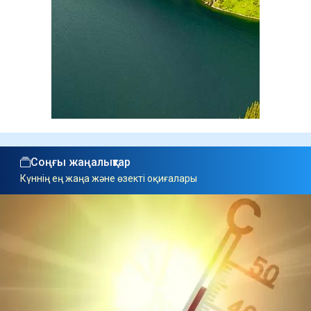
Соңғы жаңалықтар
Күннің ең жаңа және өзекті оқиғалары