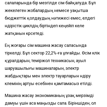
салаларында бір мезгілде өсім байқалуда. Бұл
жекелеген жобалардың немесе уақытша
бюджеттік қолдаудың нәтижесі емес, елдегі
өндірістік циклдің біртіндеп кеңейіп келе
жатқанын көрсетеді.
Ең жоғары өсім машина жасау саласында
тіркелді. Бұл сектор 22,2%-ға ұлғайды. Өсім көлік
құралдарын, теміржол техникасын, ауыл
шаруашылығы машиналарын, электр
жабдықтары мен электр тауарларын өндіру
көлемінің артуы есебінен қамтамасыз етілді.
Машина жасау экономиканың ұзақ мерзімді
дамуы үшін аса маңызды сала. Біріншіден, ол