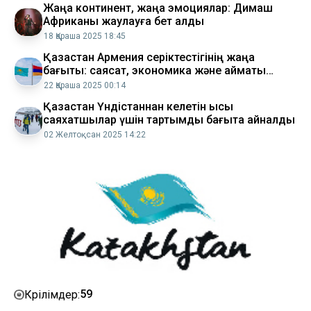
Жаңа континент, жаңа эмоциялар: Димаш
Африканы жаулауға бет алды
18 Қараша 2025 18:45
Қазақстан Армения серіктестігінің жаңа
бағыты: саясат, экономика және аймақтық
тұрақтылық
22 Қараша 2025 00:14
Қазақстан Үндістаннан келетін қысқы
саяхатшылар үшін тартымды бағытқа айналды
02 Желтоқсан 2025 14:22
59
Көрілімдер: