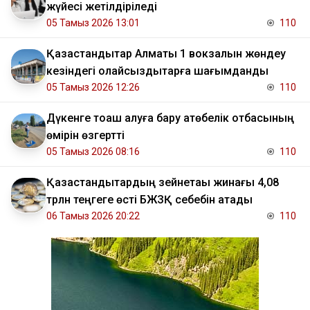
жүйесі жетілдіріледі
05 Тамыз 2026 13:01
110
Қазақстандықтар Алматы 1 вокзалын жөндеу
кезіндегі қолайсыздықтарға шағымданды
05 Тамыз 2026 12:26
110
Дүкенге тоқаш алуға бару ақтөбелік отбасының
өмірін өзгертті
05 Тамыз 2026 08:16
110
Қазақстандықтардың зейнетақы жинағы 4,08
трлн теңгеге өсті БЖЗҚ себебін атады
06 Тамыз 2026 20:22
110