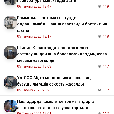
прокуратура мән жайды ашты
06 Тамыз 2026 18:47
119
Рақымшылық автоматты түрде
қолданылмайды: қанша қазақстандық бостандыққа
шықты
05 Тамыз 2026 12:17
118
Шығыс Қазақстанда жаңадан келген
сотталушыдан ақша бопсалағандардың жаза
мерзімі ұзартылды
05 Тамыз 2026 13:08
117
ҰлтССО АҚ ға монополияға қарсы заң
бұзушылық үшін ескерту жасалды
05 Тамыз 2026 23:23
117
Павлодарда кәмелетке толмағандарға
алкоголь сатқандар жауапқа тартылды
06 Тамыз 2026 15:01
117