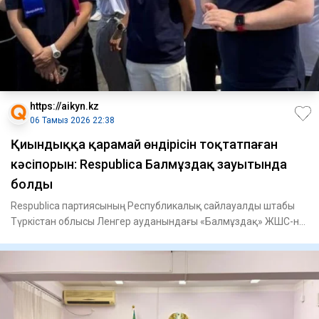
https://aikyn.kz
06 Тамыз 2026 22:38
Қиындыққа қарамай өндірісін тоқтатпаған
кәсіпорын: Respublica Балмұздақ зауытында
болды
Respublica партиясының Республикалық сайлауалды штабы
Түркістан облысы Ленгер ауданындағы «Балмұздақ» ЖШС-не
барды, -