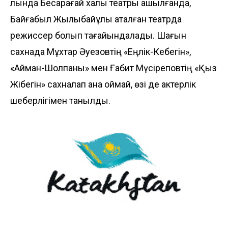
лында Бесқарағай халық театры ашылғанда,
Байғабыл Жылқыбайұлы аталған театр­да
режиссер болып тағайын­далады. Шағын
сахнада Мұх­тар Әуезовтің «Еңлік-Кебегін»,
«Айман-Шолпаны» мен Ғабит Мүсіреповтің «Қыз
Жібе­гін» сахналап қана қоймай, өзі де актерлік
шеберлігімен танылды.