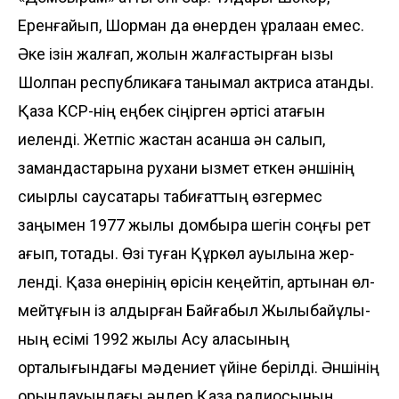
Еренғайып, Шорман да өнерден құралақан емес.
Әке ізін жалғап, жолын жал­ғастырған қызы
Шолпан рес­публикаға танымал актри­са атанды.
Қазақ КСР-нің ең­бек сіңірген әртісі ата­ғын
иеленді. Жетпіс жастан ас­қан­­ша ән салып,
замандас­та­рына рухани қызмет еткен әнші­нің
сиқырлы саусақтары таби­ғат­тың өзгер­мес
заңымен 1977 жылы домбыра шегін соңғы рет
қағып, тоқтады. Өзі туған Құркөл ауылына жер­
ленді. Қазақ өнерінің өрі­сін кеңейтіп, артынан өл­
мейтұғын із қалдырған Бай­ға­был Жылқыбайұлы­
ның есімі 1992 жылы Ақсу қала­сының
орталығындағы мәде­ниет үйіне берілді. Әнші­­нің
орындауындағы әндер Қазақ радиосының