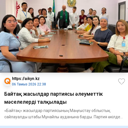
https://aikyn.kz
06 Тамыз 2026 22:38
Байтақ жасылдар партиясы әлеуметтік
мәселелерді талқылады
«Байтақ» жасылдар партиясының Маңғыстау облыстық
сайлауалды штабы Мұнайлы ауданына барды. Партия өкілдері
«Мұнайлыэнер