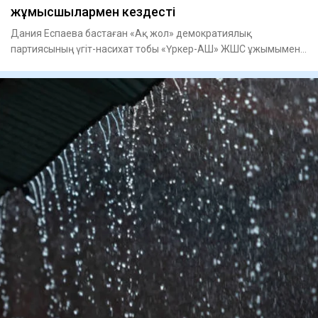
жұмысшылармен кездесті
Дания Еспаева бастаған «Ақ жол» демократиялық
партиясының үгіт-насихат тобы «Үркер-АШ» ЖШС ұжымымен
кездесті, - деп ха