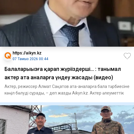
https://aikyn.kz
07 Тамыз 2026 00:44
Балаларыңызға қарап жүріңіздерші... : танымал
актер ата аналарға үндеу жасады (видео)
Актер, режиссер Алмат Сақатов ата-аналарға бала тәрбиесіне
көңіл бөлуді сұрады, – деп жазды Aikyn.kz. Актер әлеуметтік