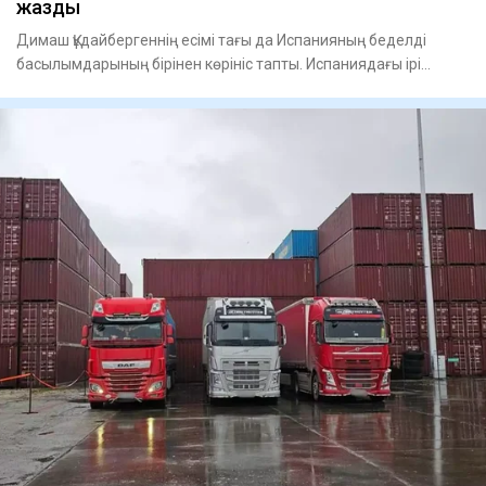
жазды
Димаш Құдайбергеннің есімі тағы да Испанияның беделді
басылымдарының бірінен көрініс тапты. Испаниядағы ірі
ұлттық газ