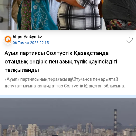
https://aikyn.kz
06 Тамыз 2026 22:15
Ауыл партиясы Солтүстік Қазақстанда
отандық өндіріс пен азық түлік қауіпсіздігі
талқыланды
«Ауыл» партиясының төрағасы Қ.Қ. Айтуғанов пен Құрылтай
депутаттығына кандидаттар Солтүстік Қазақстан облысына
жасаған