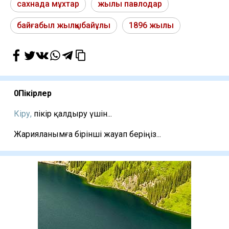
сахнада мұхтар
жылы павлодар
байғабыл жылқыбайұлы
1896 жылы
0
Пікірлер
Кіру,
пікір қалдыру үшін...
Жарияланымға бірінші жауап беріңіз...