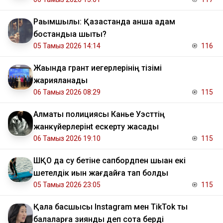
Рақымшылық: Қазақстанда қанша адам
бостандыққа шықты?
05 Тамыз 2026 14:14
116
Жақында грант иегерлерінің тізімі
жарияланады
06 Тамыз 2026 08:29
115
Алматы полициясы Канье Уэсттің
жанкүйерлерінt ескерту жасады
06 Тамыз 2026 19:10
115
ШҚО да су бетіне сапбордпен шыққан екі
шетелдік қиын жағдайға тап болды
05 Тамыз 2026 23:05
115
Қала басшысы Instagram мен TikTok ты
балаларға зиянды деп сотқа берді