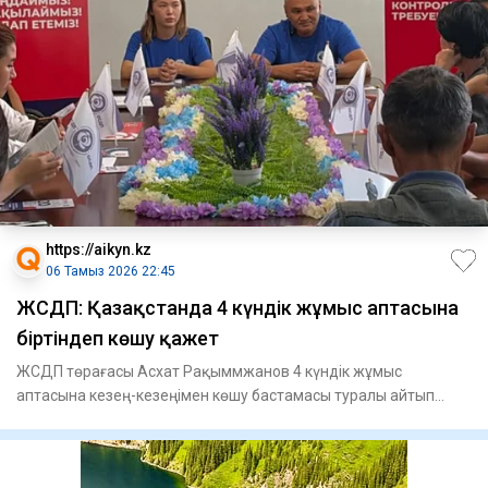
https://aikyn.kz
06 Тамыз 2026 22:45
ЖСДП: Қазақстанда 4 күндік жұмыс аптасына
біртіндеп көшу қажет
ЖСДП төрағасы Асхат Рақыммжанов 4 күндік жұмыс
аптасына кезең-кезеңімен көшу бастамасы туралы айтып
берді, - деп хабар