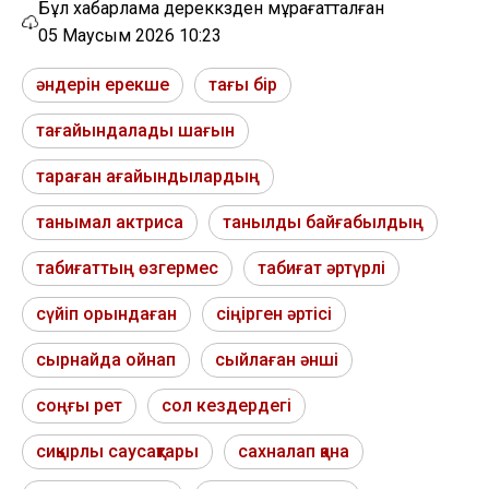
Бұл хабарлама дереккөзден мұрағатталған
05 Маусым 2026 10:23
әндерін ерекше
тағы бір
тағайындалады шағын
тараған ағайындылардың
танымал актриса
танылды байғабылдың
табиғаттың өзгермес
табиғат әртүрлі
сүйіп орындаған
сіңірген әртісі
сырнайда ойнап
сыйлаған әнші
соңғы рет
сол кездердегі
сиқырлы саусақтары
сахналап қана