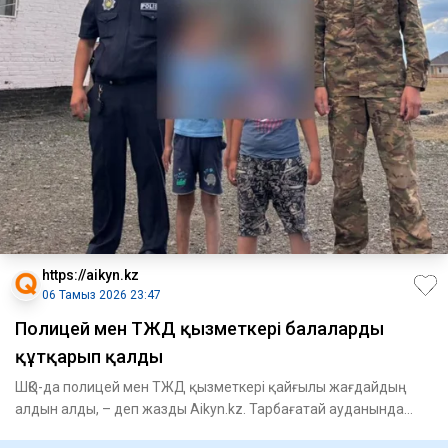
https://aikyn.kz
06 Тамыз 2026 23:47
Полицей мен ТЖД қызметкері балаларды
құтқарып қалды
ШҚО-да полицей мен ТЖД қызметкері қайғылы жағдайдың
алдын алды, – деп жазды Aikyn.kz. Тарбағатай ауданында
төтенше жағ