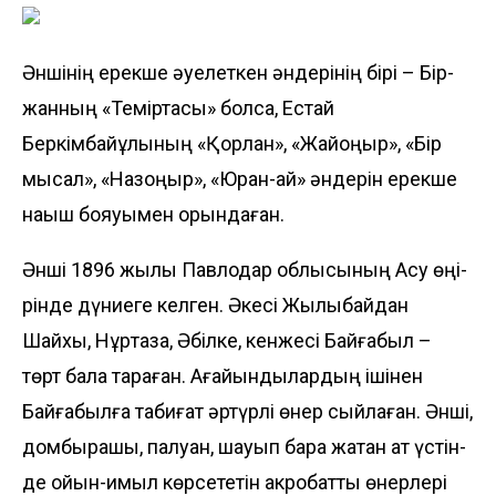
Әншінің ерекше әуелеткен ән­де­рінің бірі – Бір­
жан­ның «Теміртасы» болса, Естай
Беркімбайұлының «Қорлан», «Жайқоңыр», «Бір
мысқал», «Назқоңыр», «Юран-ай» ән­дерін ерекше
нақыш бояуымен орындаған.
Әнші 1896 жылы Павлодар облысының Ақсу өңі­
рінде дүниеге келген. Әкесі Жыл­қыбайдан
Шайхы, Нұр­таза, Әбілке, кенжесі Байғабыл –
төрт бала тараған. Ағайын­дылардың ішінен
Байғабыл­ға табиғат әртүрлі өнер сыйла­ған. Әнші,
домбырашы, палуан, шауып бара жатқан ат үстін­
де ойын-қимыл көрсететін акробаттық өнерлері