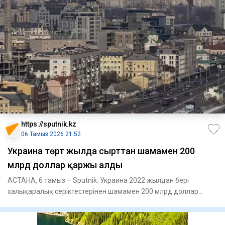
https://sputnik.kz
06 Тамыз 2026 21:52
Украина төрт жылда сырттан шамамен 200
млрд доллар қаржы алды
АСТАНА, 6 тамыз – Sputnik. Украина 2022 жылдан бері
халықаралық серіктестерінен шамамен 200 млрд доллар
қаржы алған. Бұл