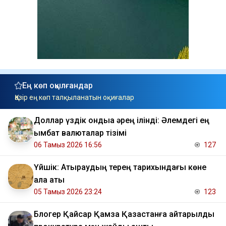
Ең көп оқылғандар
Қазір ең көп талқыланатын оқиғалар
Доллар үздік ондыққа әрең ілінді: Әлемдегі ең
қымбат валюталар тізімі
06 Тамыз 2026 16:56
127
Үйшік: Атыраудың терең тарихындағы көне
қала аты
05 Тамыз 2026 23:24
123
Блогер Қайсар Қамза Қазақстанға қайтарылды