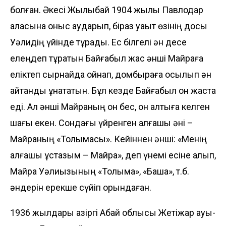
болған. Әкесі Жылқыбай 1904 жылы Павлодар
қаласына қоныс аударып, біраз уақыт өзінің досы
Уәлидің үйінде тұрады. Ес білгелі ән десе
елеңдеп тұратын Байғабыл жас әнші Майраға
еліктеп сырнайда ойнап, домбыраға қосылып ән
айтқанды ұнататын. Бұл кезде Байғабыл он жаста
еді. Ал әнші Майраның он бес, он алтыға келген
шағы екен. Сондағы үйренген алғашқы әні –
Майраның «Толқымасы». Кейіннен әнші: «Менің
алғашқы ұстазым – Майра», деп үнемі есіне алып,
Майра Уәлиқызының «Толқыма», «Бақша», т.б.
әндерін ерекше сүйіп орындаған.
1936 жылдары қазіргі Абай облысы Жетіжар ауы­