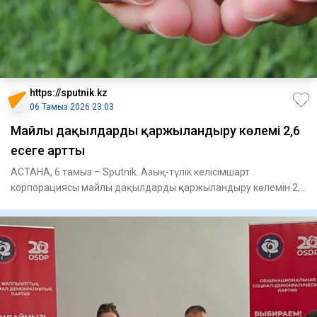
https://sputnik.kz
06 Тамыз 2026 23:03
Майлы дақылдарды қаржыландыру көлемі 2,6
есеге артты
АСТАНА, 6 тамыз – Sputnik. Азық-түлік келісімшарт
корпорациясы майлы дақылдарды қаржыландыру көлемін 2,6
есеге арттырды,