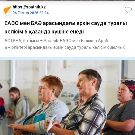
https://sputnik.kz
06 Тамыз 2026 22:34
ЕАЭО мен БАӘ арасындағы еркін сауда туралы
келісім 6 қазанда күшіне енеді
АСТАНА, 6 тамыз – Sputnik. ЕАЭО мен Біріккен Араб
Әмірліктері арасындағы еркін сауда туралы келісім биылғы 6
қазанда күш