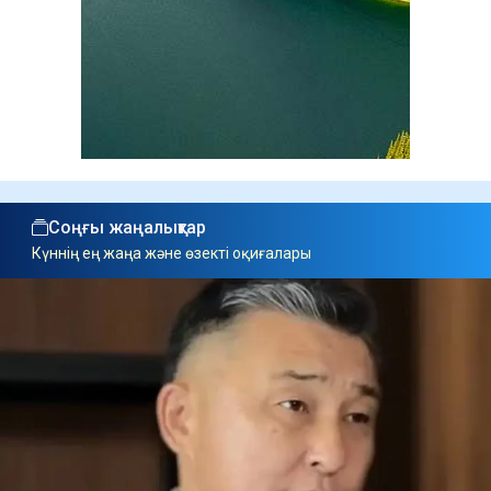
Соңғы жаңалықтар
Күннің ең жаңа және өзекті оқиғалары