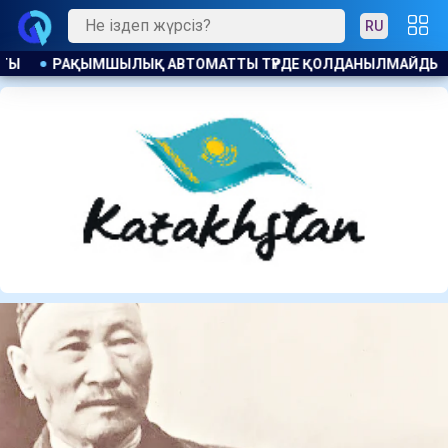
RU
НЫЛМАЙДЫ: ҚАНША ҚАЗАҚСТАНДЫҚ БОСТАНДЫҚҚА ШЫҚТЫ