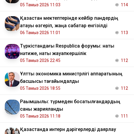
05 Тамыз 2026 11:03
114
Қазақстан мектептерінде кейбір пәндердің
атауы өзгеріп, жаңа сабақтар енгізілді
06 Тамыз 2026 11:01
113
Түркістандағы Respublica форумы: нақты
нәтиже, нақты жауапкершілік
05 Тамыз 2026 22:45
112
Ұлттық экономика министрлігі аппаратының
басшысы тағайындалды
05 Тамыз 2026 18:55
112
Рақымшылық: түрмеден босатылғандардың
саны жарияланды
05 Тамыз 2026 11:18
111
Қазақстанда интерн дәрігерлерді даярлау