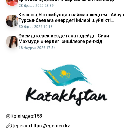
28 Қараша 2025 23:39
Келіпсің Ыстамбұлдан найман жеңгем : Айнұр
Тұрсынбаеваға өнердегі інілері шүйлікті
(ВИДЕО)
30 Қаңтар 2026 10:18
Әкемді керек кезде ғана іздейді : Сиви
Махмуди өнердегі әншілерге ренжіді
18 Наурыз 2026 17:54
153
Көрілімдер:
Дереккөз:
https://egemen.kz