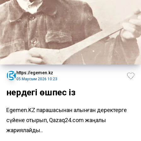
https://egemen.kz
05 Маусым 2026 10:23
Өнердегі өшпес із
Egemen.KZ парақшасынан алынған деректерге
сүйене отырып, Qazaq24.com жаңалық
жариялайды..