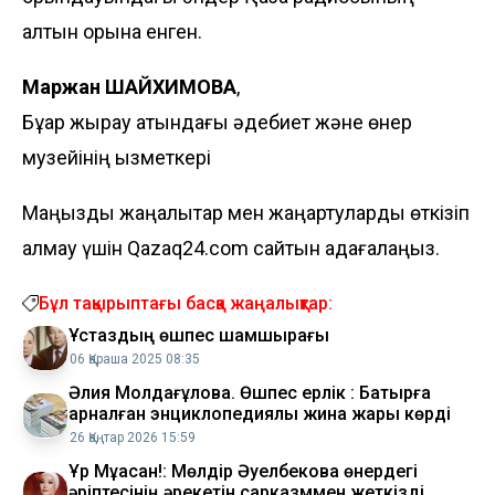
алтын қо­ры­на енген.
Маржан ШАЙХИМОВА
,
Бұқар жырау атындағы әдебиет және өнер
музейінің қызметкері
Маңызды жаңалықтар мен жаңартуларды өткізіп
алмау үшін Qazaq24.com сайтын қадағалаңыз.
Бұл тақырыптағы басқа жаңалықтар:
Ұстаздың өшпес шамшырағы
06 Қараша 2025 08:35
Әлия Молдағұлова. Өшпес ерлік : Батырға
арналған энциклопедиялық жинақ жарық көрді
26 Қаңтар 2026 15:59
Ұр Мұқасан!: Мөлдір Әуелбекова өнердегі
әріптесінің әрекетін сарказммен жеткізді