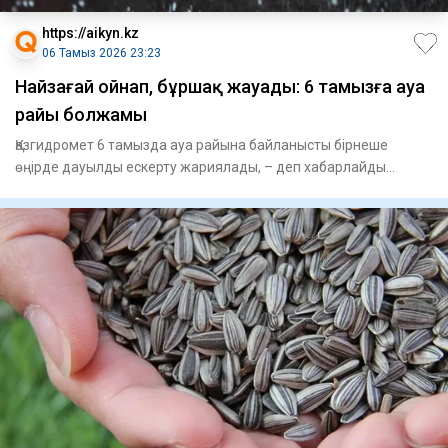
https://aikyn.kz
06 Тамыз 2026 23:23
Найзағай ойнап, бұршақ жауады: 6 тамызға ауа
райы болжамы
Қазгидромет 6 тамызда ауа райына байланысты бірнеше
өңірде дауылды ескерту жариялады, – деп хабарлайды
Aikyn.kz. Синоп