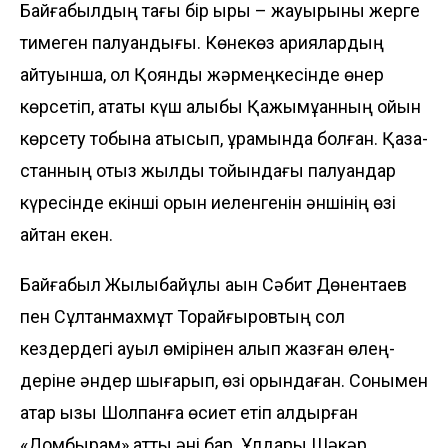
Байғабылдың тағы бір қыры – жауырыны жерге
тимеген палуандығы. Көне­көз қариялардың
айтуынша, ол Қоянды жәрмең­кесінде өнер
көрсетіп, атақты күш алыбы Қажымұқанның ойын
көрсету тобына қаты­сып, құрамында болған. Қа­зақ­
станның отыз жылдық то­йын­дағы палуандар
күре­сінде екінші орын иеленгенін әншінің өзі
айтқан екен.
Байғабыл Жылқыбай­ұлы ақын Сәбит Дөнентаев
пен Сұлтанмахмұт Торай­ғыровтың сол
кездердегі ауыл өмірінен алып жазған өлең­­
деріне әндер шығарып, өзі орындаған. Сонымен
қатар қызы Шолпанға өсиет етіп қалдырған
«Домбырам» атты әні бар. Ұлдары Шәкәр,