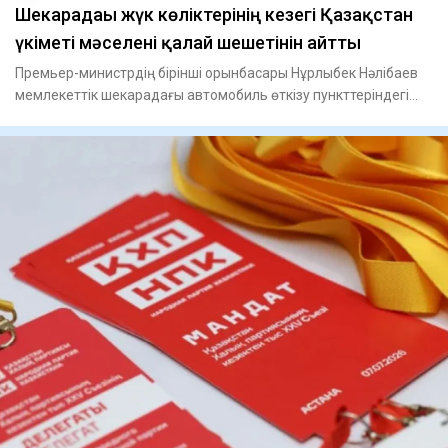
Шекарадағы жүк көліктерінің кезегі Қазақстан
үкіметі мәселені қалай шешетінін айтты
Премьер-министрдің бірінші орынбасары Нұрлыбек Нәлібаев
мемлекеттік шекарадағы автомобиль өткізу пункттеріндегі
жағда