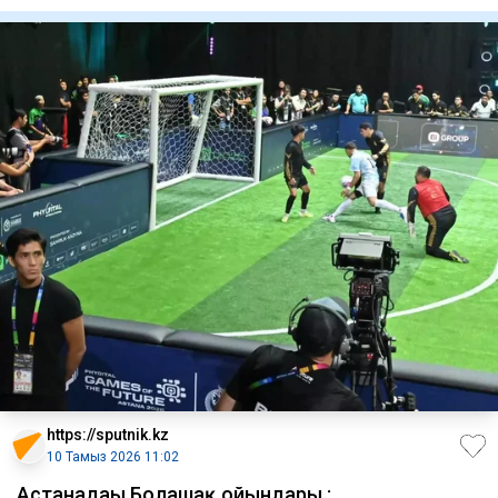
адам со
https://sputnik.kz
10 Тамыз 2026 11:02
Астанадағы Болашақ ойындары :