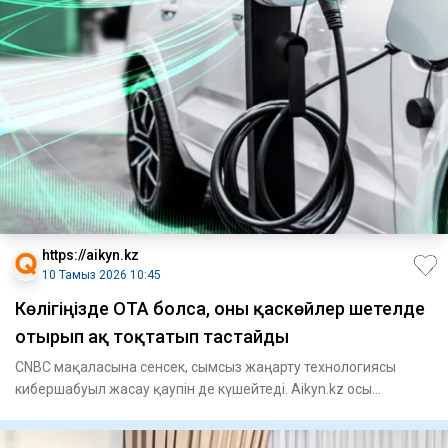
https://aikyn.kz
10 Тамыз 2026 10:45
Көлігіңізде ОТА болса, оны қаскөйлер шетелде
отырып ақ тоқтатып тастайды
CNBC мақаласына сенсек, сымсыз жаңарту технологиясы
кибершабуыл жасау қаупін де күшейтеді. Aikyn.kz осы
материал негіз