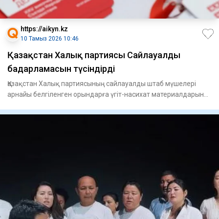
https://aikyn.kz
10 Тамыз 2026 10:46
Қазақстан Халық партиясы Сайлауалды
бағдарламасын түсіндірді
Қазақстан Халық партиясының сайлауалды штаб мүшелері
арнайы белгіленген орындарға үгіт-насихат материалдарын
орналасты