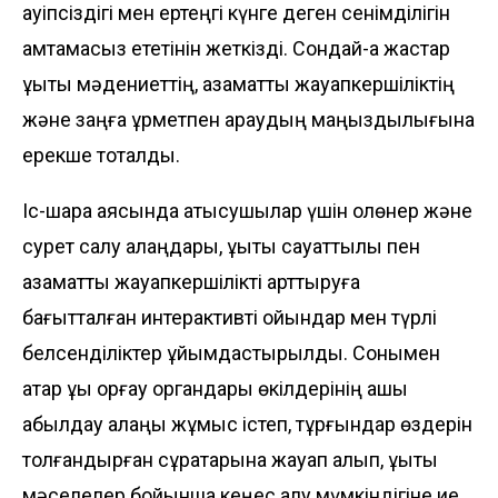
қауіпсіздігі мен ертеңгі күнге деген сенімділігін
қамтамасыз ететінін жеткізді. Сондай-ақ жастар
құқықтық мәдениеттің, азаматтық жауапкершіліктің
және заңға құрметпен қараудың маңыздылығына
ерекше тоқталды.
Іс-шара аясында қатысушылар үшін қолөнер және
сурет салу алаңдары, құқықтық сауаттылық пен
азаматтық жауапкершілікті арттыруға
бағытталған интерактивті ойындар мен түрлі
белсенділіктер ұйымдастырылды. Сонымен
қатар құқық қорғау органдары өкілдерінің ашық
қабылдау алаңы жұмыс істеп, тұрғындар өздерін
толғандырған сұрақтарына жауап алып, құқықтық
мәселелер бойынша кеңес алу мүмкіндігіне ие