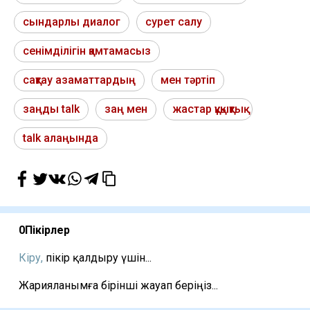
сындарлы диалог
сурет салу
сенімділігін қамтамасыз
сақтау азаматтардың
мен тәртіп
заңды talk
заң мен
жастар құқықтық
talk алаңында
0
Пікірлер
Кіру,
пікір қалдыру үшін...
Жарияланымға бірінші жауап беріңіз...