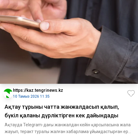
https://kaz.tengrinews.kz
10 Тамыз 2026 11:35
Ақтау тұрғыны чатта жанжалдасып қалып,
бүкіл қаланы дүрліктірген кек дайындады
Ақтауда Telegram-дағы жанжалдан кейін қарсыласына жала
жауып, теракт туралы жалған хабарлама ұйымдастырған ер