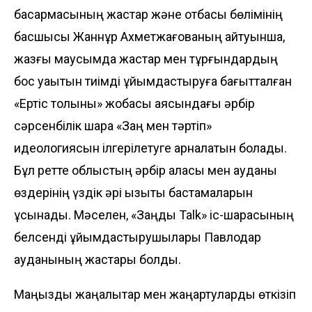
басқармасының жастар және отбасы бөлімінің
басшысы Жаннұр Ахметжағованың айтуынша,
жазғы маусымда жастар мен тұрғындардың
бос уақытын тиімді ұйымдастыруға бағытталған
«Ертіс толқыны» жобасы аясындағы әрбір
сәрсенбілік шара «Заң мен тәртіп»
идеологиясын ілгерілетуге арналатын болады.
Бұл ретте облыстың әрбір қаласы мен ауданы
өздерінің үздік әрі қызықты бастамаларын
ұсынады. Мәселен, «Заңды Talk» іс-шарасының
белсенді ұйымдастырушылары Павлодар
ауданының жастары болды.
Маңызды жаңалықтар мен жаңартуларды өткізіп