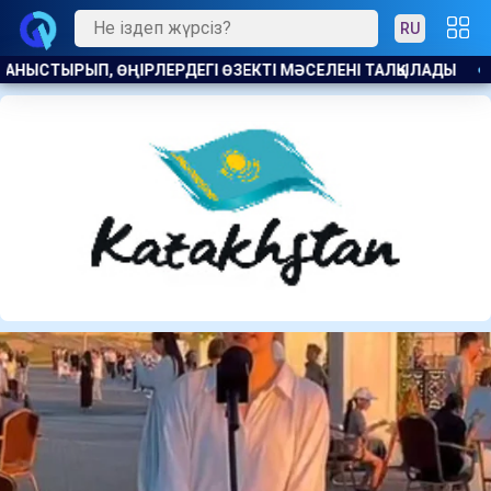
RU
ЛАДЫ
​ШІЛДЕДЕ ҚАЗАҚСТАНДЫҚТАРҒА 104 МЫҢНАН АСТАМ 