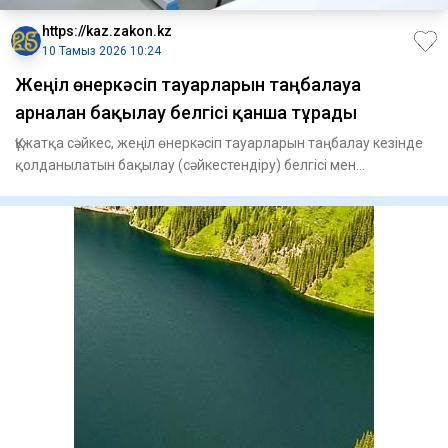
https://kaz.zakon.kz
10 Тамыз 2026 10:24
Жеңіл өнеркәсіп тауарларын таңбалауға
арналған бақылау белгісі қанша тұрады
Құжатқа сәйкес, жеңіл өнеркәсіп тауарларын таңбалау кезінде
қолданылатын бақылау (сәйкестендіру) белгісі мен
сәйкестенд