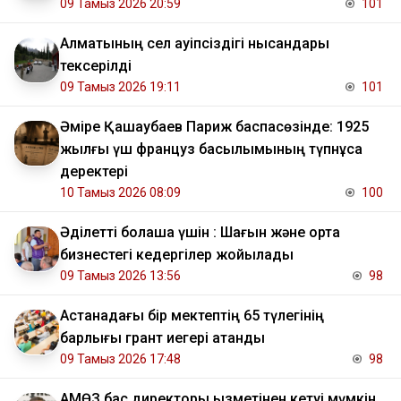
09 Тамыз 2026 20:59
101
Алматының сел қауіпсіздігі нысандары
тексерілді
09 Тамыз 2026 19:11
101
Әміре Қашаубаев Париж баспасөзінде: 1925
жылғы үш француз басылымының түпнұсқа
деректері
10 Тамыз 2026 08:09
100
Әділетті болашақ үшін : Шағын және орта
бизнестегі кедергілер жойылады
09 Тамыз 2026 13:56
98
Астанадағы бір мектептің 65 түлегінің
барлығы грант иегері атанды
09 Тамыз 2026 17:48
98
АМӨЗ бас директоры қызметінен кетуі мүмкін