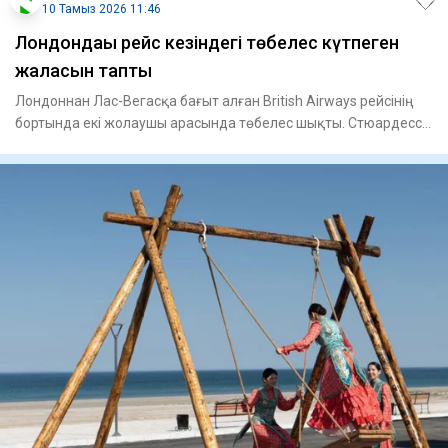
10 Тамыз 2026 11:46
Лондондағы рейс кезіндегі төбелес күтпеген
жалғасын тапты
Лондоннан Лас-Вегасқа бағыт алған British Airways рейсінің
бортында екі жолаушы арасында төбелес шықты. Стюардесса
жа