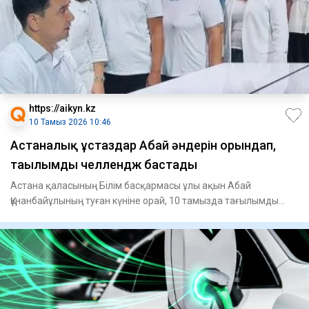
https://aikyn.kz
10 Тамыз 2026 10:46
Астаналық ұстаздар Абай әндерін орындап,
тағылымды челлендж бастады
Астана қаласының Білім басқармасы ұлы ақын Абай
Құнанбайұлының туған күніне орай, 10 тамызда тағылымды
челлендж бастад