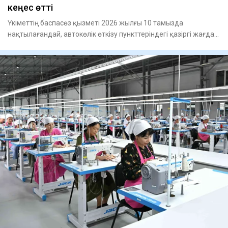
кеңес өтті
Үкіметтің баспасөз қызметі 2026 жылғы 10 тамызда
нақтылағандай, автокөлік өткізу пункттеріндегі қазіргі жағдай
мен көлі