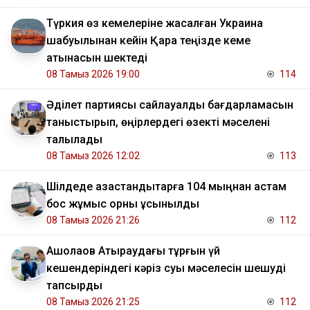
Түркия өз кемелеріне жасалған Украина
шабуылынан кейін Қара теңізде кеме
қатынасын шектеді
08 Тамыз 2026 19:00
114
Әділет партиясы сайлауалды бағдарламасын
таныстырып, өңірлердегі өзекті мәселені
талқылады
08 Тамыз 2026 12:02
113
​Шілдеде қазақстандықтарға 104 мыңнан астам
бос жұмыс орны ұсынылды
08 Тамыз 2026 21:26
112
​Ақшолақов Атыраудағы тұрғын үй
кешендеріндегі кәріз суы мәселесін шешуді
тапсырды
08 Тамыз 2026 21:25
112