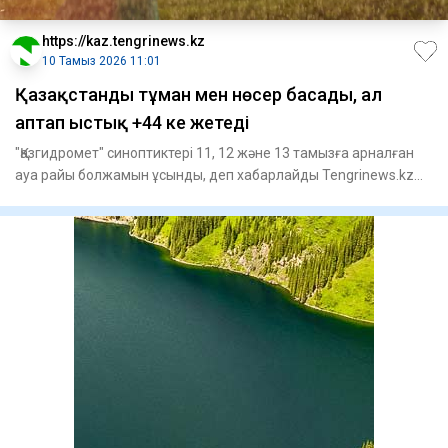
https://kaz.tengrinews.kz
10 Тамыз 2026 11:01
Қазақстанды тұман мен нөсер басады, ал
аптап ыстық +44 ке жетеді
"Қазгидромет" синоптиктері 11, 12 және 13 тамызға арналған
ауа райы болжамын ұсынды, деп хабарлайды Tengrinews.kz
тіл