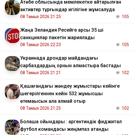
​Ақтөбе облысында мемлекетке қайтарылған
активтер тұрғындар игілігіне жұмсалуда
08 Тамыз 2026 21:25
105
Жаңа Зеландия Ресейге қарсы 35 ші
санкциялар пакетін жариялады
08 Тамыз 2026 22:23
105
Украинада дрондар майдандағы
сарбаздардың орнын алмастыра бастады
08 Тамыз 2026 21:21
102
Қашағандағы жөндеу жұмыстары кейінге
шегерілгеннен кейін 532 жұмысшы
өтемақысын ала алмай отыр
08 Тамыз 2026 21:25
102
Болашақ ойындары : аргентиндік фиджитал
футбол командасы жеңімпаз атанды