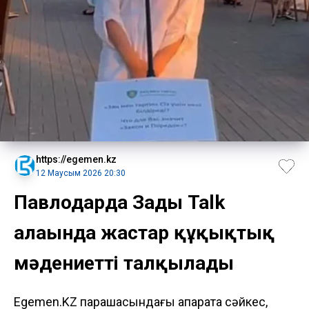
https://egemen.kz
12 Маусым 2026 20:30
Павлодарда Заңды Talk
алаңында жастар құқықтық
мәдениетті талқылады
Egemen.KZ парақшасындағы ақпаратқа сәйкес,