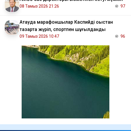
08 Тамыз 2026 21:26
97
Ақтауда марафоншылар Каспийді қоқыстан
тазарта жүріп, спортпен шұғылданды
09 Тамыз 2026 10:47
96