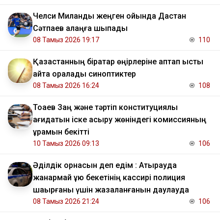
Челси Миланды жеңген ойында Дастан
Сәтпаев алаңға шықпады
08 Тамыз 2026 19:17
110
Қазақстанның бірқатар өңірлеріне аптап ыстық
қайта оралады синоптиктер
08 Тамыз 2026 16:24
108
Тоқаев Заң және тәртіп конституциялық
қағидатын іске асыру жөніндегі комиссияның
құрамын бекітті
10 Тамыз 2026 09:13
106
Әділдік орнасын деп едім : Атырауда
жанармай құю бекетінің кассирі полиция
шақырғаны үшін жазаланғанын даулауда
08 Тамыз 2026 21:24
106