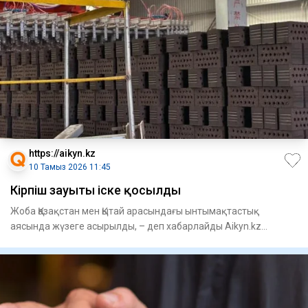
https://aikyn.kz
10 Тамыз 2026 11:45
Кірпіш зауыты іске қосылды
Жоба Қазақстан мен Қытай арасындағы ынтымақтастық
аясында жүзеге асырылды, – деп хабарлайды Aikyn.kz
Қарағанды облысын