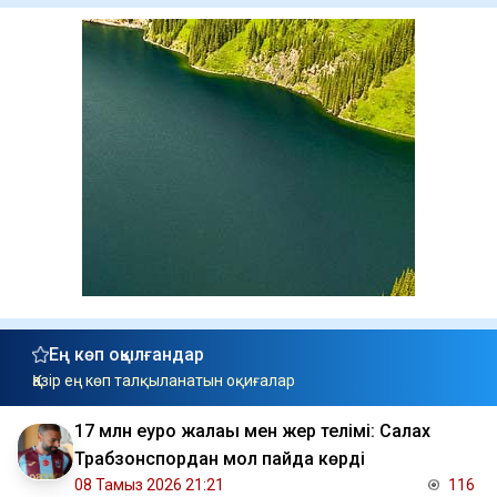
Ең көп оқылғандар
Қазір ең көп талқыланатын оқиғалар
17 млн еуро жалақы мен жер телімі: Салах
Трабзонспордан мол пайда көрді
08 Тамыз 2026 21:21
116