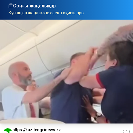
Соңғы жаңалықтар
Күннің ең жаңа және өзекті оқиғалары
https://kaz.tengrinews.kz