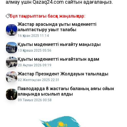
алмау үшін Qazaq24.com сайтын қадағалаңыз.
Бұл тақырыптағы басқа жаңалықтар:
Жастар арасында құқықтық мәдениетті
қалыптастыру уақыт талабы
16 Қазан 2025 11:14
Құқықтық мәдениетті нығайту маңызды
13 Қараша 2025 05:56
Құқықтық мәдениетті нығайтатын қадам
20 Ақпан 2026 09:19
Жастар Президент Жолдауын талқылады
02 Желтоқсан 2025 22:31
Павлодарда 8 жастағы баланың аяғы ойын
алаңында қысылып қалды
09 Тамыз 2026 00:58