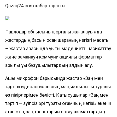
Qazaq24.com хабар таратты..
Павлодар облысының орталық жағалауында
жастардың басын қосқан шараның негізгі мақсаты
– жастар арасында құқықтық мәдениетті насихаттау
және заманауи коммуникациялық форматтар
арқылы құқық бұзушылықтардың алдын алу.
Ашық микрофон барысында жастар «Заң мен
тәртіп» идеологиясының маңыздылығы туралы
өз пікірлерімен бөлісті. Қатысушылар «Заң мен
тәртіп – қауіпсіз әрі тұрақты қоғамның негізі» екенін
атап өтіп, заң талаптарын сақтау азаматтардың