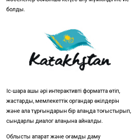
болды.
Іс-шара ашық әрі интерактивті форматта өтіп,
жастарды, мемлекеттік органдар өкілдерін
және қала тұрғындарын бір алаңда тоғыстырып,
сындарлы диалог алаңына айналды.
Облыстық ақпарат және қоғамдық даму