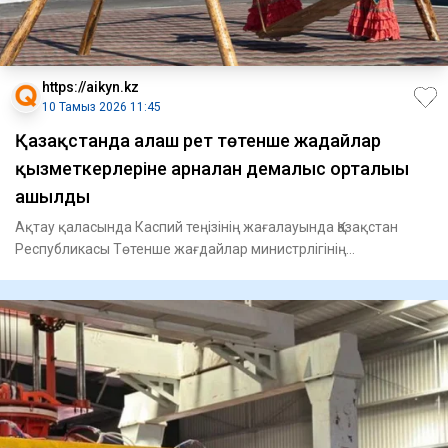
https://aikyn.kz
10 Тамыз 2026 11:45
Қазақстанда алғаш рет төтенше жағдайлар
қызметкерлеріне арналған демалыс орталығы
ашылды
Ақтау қаласында Каспий теңізінің жағалауында Қазақстан
Республикасы Төтенше жағдайлар министрлігінің
қызметкерлері мен