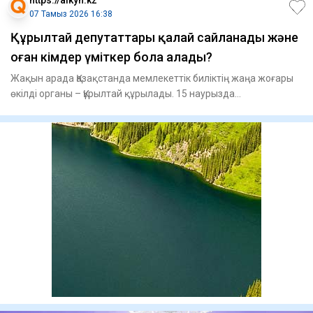
https://aikyn.kz
07 Тамыз 2026 16:38
Құрылтай депутаттары қалай сайланады және
оған кімдер үміткер бола алады?
Жақын арада Қазақстанда мемлекеттік биліктің жаңа жоғары
өкілді органы – Құрылтай құрылады. 15 наурызда
республикалық