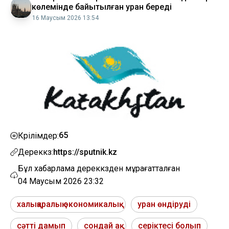
көлемінде байытылған уран береді
16 Маусым 2026 13:54
65
Көрілімдер:
Дереккөз:
https://sputnik.kz
Бұл хабарлама дереккөзден мұрағатталған
04 Маусым 2026 23:32
халықаралық экономикалық
уран өндіруді
сәтті дамып
сондай ақ
серіктесі болып