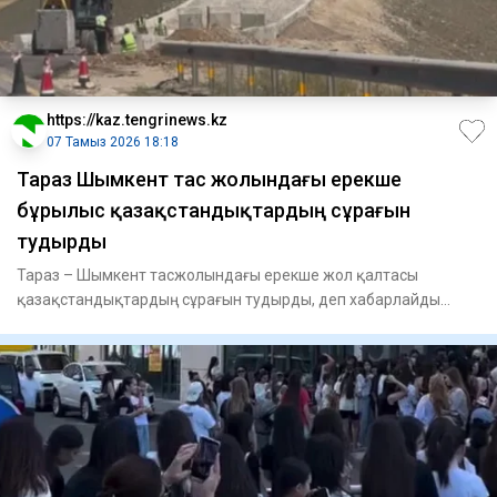
https://kaz.tengrinews.kz
07 Тамыз 2026 18:18
Тараз Шымкент тас жолындағы ерекше
бұрылыс қазақстандықтардың сұрағын
тудырды
Тараз – Шымкент тасжолындағы ерекше жол қалтасы
қазақстандықтардың сұрағын тудырды, деп хабарлайды
Tengri Auto. Же