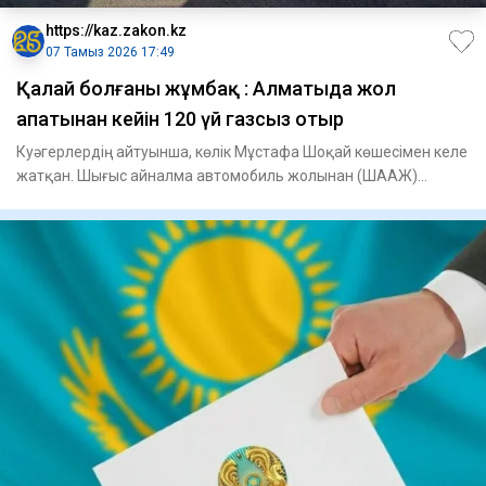
https://kaz.zakon.kz
07 Тамыз 2026 17:49
Қалай болғаны жұмбақ : Алматыда жол
апатынан кейін 120 үй газсыз отыр
Куәгерлердің айтуынша, көлік Мұстафа Шоқай көшесімен келе
жатқан. Шығыс айналма автомобиль жолынан (ШААЖ)
шамамен 100 м