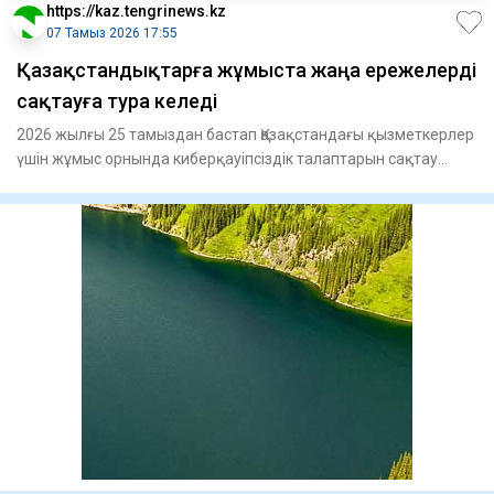
https://kaz.tengrinews.kz
07 Тамыз 2026 17:55
Қазақстандықтарға жұмыста жаңа ережелерді
сақтауға тура келеді
2026 жылғы 25 тамыздан бастап Қазақстандағы қызметкерлер
үшін жұмыс орнында киберқауіпсіздік талаптарын сақтау
бойынш