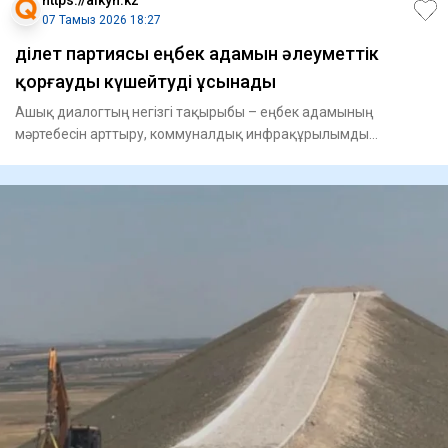
https://aikyn.kz
07 Тамыз 2026 18:27
Әділет партиясы еңбек адамын әлеуметтік
қорғауды күшейтуді ұсынады
Ашық диалогтың негізгі тақырыбы – еңбек адамының
мәртебесін арттыру, коммуналдық инфрақұрылымды
жаңғырту, «Таза Қазақс