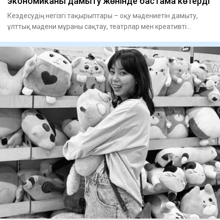
экономиканы дамыту жөнінде бастама көтерді
Кездесудің негізгі тақырыптары – оқу мәдениетін дамыту,
ұлттық мәдени мұраны сақтау, театрлар мен креативті
индустриял