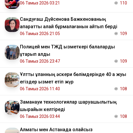
06 Тамыз 2026 03:21
110
Сандуғаш Дүйсенова Бажкенованың
ақпаратты қалай бұрмалағанын айтып берді
06 Тамыз 2026 21:05
109
Полицей мен ТЖД қызметкері балаларды
құтқарып қалды
06 Тамыз 2026 23:47
109
Ұлттық ұланның әскери бөлімдерінде 40 қа жуық
егіздер қызмет етіп жүр
06 Тамыз 2026 11:40
108
Заманауи технологиялар шаруашылықтың
шырайын келтіреді
06 Тамыз 2026 03:44
108
Алматы мен Астанада қолайсыз