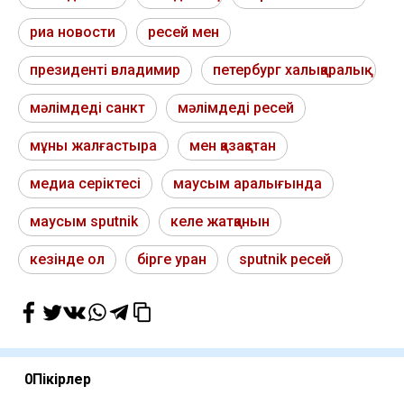
риа новости
ресей мен
президенті владимир
петербург халықаралық
мәлімдеді санкт
мәлімдеді ресей
мұны жалғастыра
мен қазақстан
медиа серіктесі
маусым аралығында
маусым sputnik
келе жатқанын
кезінде ол
бірге уран
sputnik ресей
0
Пікірлер