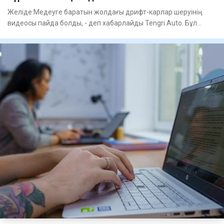
Желіде Медеуге баратын жолдағы дрифт-карлар шеруінің
видеосы пайда болды, - деп хабарлайды Tengri Auto. Бұл
видеоғ