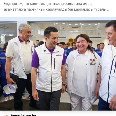
Енді қоғамдық көлік тек қатынас құралы ғана емес,
азаматтарға партияның сайлауалды бағдарламасы туралы
ақпарат беріп,