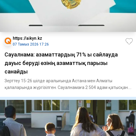
https://aikyn.kz
07 Тамыз 2026 17:26
Сауалнама: азаматтардың 71% ы сайлауда
дауыс беруді өзінің азаматтық парызы
санайды
Зерттеу 15-26 шілде аралығында Астана мен Алматы
қалаларында жүргізілген. Сауалнамаға 2 504 адам қатысқан.
Зерттеу бар