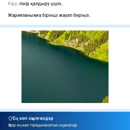
Кіру,
пікір қалдыру үшін...
Жарияланымға бірінші жауап беріңіз...
Ең көп оқылғандар
Қазір ең көп талқыланатын оқиғалар