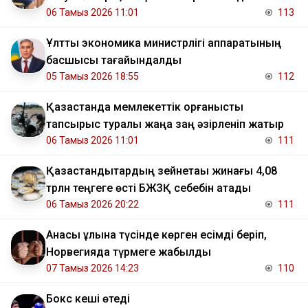
06 Тамыз 2026 11:01
113
Ұлттық экономика министрлігі аппаратының
басшысы тағайындалды
05 Тамыз 2026 18:55
112
Қазақстанда мемлекеттік қорғаныстық
тапсырыс туралы жаңа заң әзірленіп жатыр
06 Тамыз 2026 11:01
111
Қазақстандықтардың зейнетақы жинағы 4,08
трлн теңгеге өсті БЖЗҚ себебін атады
06 Тамыз 2026 20:22
111
Анасы ұлына түсінде көрген есімді беріп,
Норвегияда түрмеге жабылды
07 Тамыз 2026 14:23
110
Бокс кеші өтеді