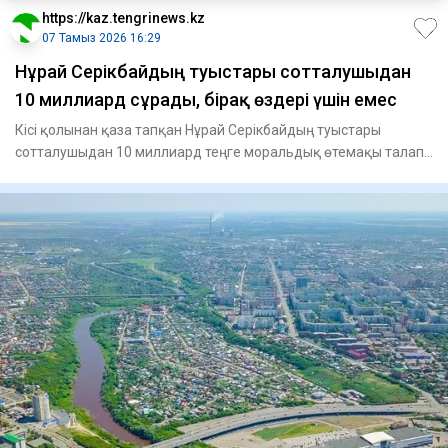
https://kaz.tengrinews.kz
07 Тамыз 2026 16:29
Нұрай Серікбайдың туыстары сотталушыдан
10 миллиард сұрады, бірақ өздері үшін емес
Кісі қолынан қаза тапқан Нұрай Серікбайдың туыстары
сотталушыдан 10 миллиард теңге моральдық өтемақы талап
етті, - де