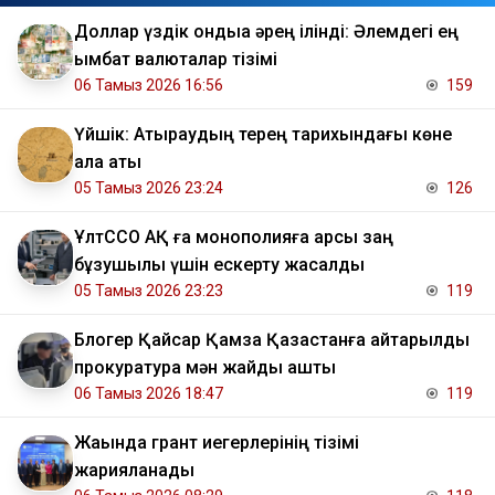
Доллар үздік ондыққа әрең ілінді: Әлемдегі ең
қымбат валюталар тізімі
06 Тамыз 2026 16:56
159
Үйшік: Атыраудың терең тарихындағы көне
қала аты
05 Тамыз 2026 23:24
126
ҰлтССО АҚ ға монополияға қарсы заң
бұзушылық үшін ескерту жасалды
05 Тамыз 2026 23:23
119
Блогер Қайсар Қамза Қазақстанға қайтарылды
прокуратура мән жайды ашты
06 Тамыз 2026 18:47
119
Жақында грант иегерлерінің тізімі
жарияланады