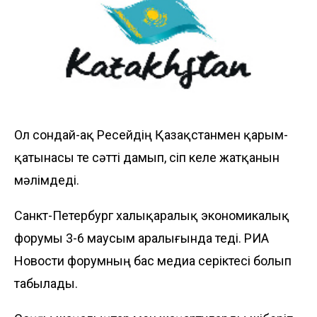
Ол сондай-ақ Ресейдің Қазақстанмен қарым-
қатынасы өте сәтті дамып, өсіп келе жатқанын
мәлімдеді.
Санкт-Петербург халықаралық экономикалық
форумы 3-6 маусым аралығында өтеді. РИА
Новости форумның бас медиа серіктесі болып
табылады.