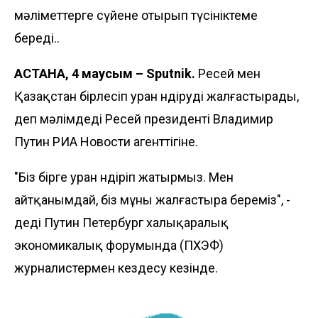
мәліметтерге сүйене отырып түсініктеме
береді..
АСТАНА, 4 маусым – Sputnik.
Ресей мен
Қазақстан бірлесіп уран өндіруді жалғастырады,
деп мәлімдеді Ресей президенті Владимир
Путин
РИА Новости
агенттігіне.
"Біз бірге уран өндіріп жатырмыз. Мен
айтқанымдай, біз мұны жалғастыра береміз", -
деді Путин Петербург халықаралық
экономикалық форумында (ПХЭФ)
журналистермен кездесу кезінде.