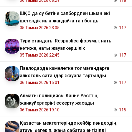
06 Тамыз 2026 08:29
118
ШҚО да су бетіне сапбордпен шыққан екі
шетелдік қиын жағдайға тап болды
05 Тамыз 2026 23:05
117
Түркістандағы Respublica форумы: нақты
нәтиже, нақты жауапкершілік
05 Тамыз 2026 22:45
117
Павлодарда кәмелетке толмағандарға
алкоголь сатқандар жауапқа тартылды
06 Тамыз 2026 15:01
117
Алматы полициясы Канье Уэсттің
жанкүйерлерінt ескерту жасады
06 Тамыз 2026 19:10
115
Қазақстан мектептерінде кейбір пәндердің
атауы өзгеріп, жаңа сабақтар енгізілді