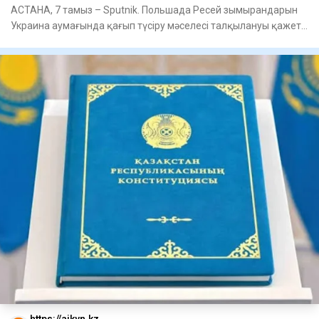
АСТАНА, 7 тамыз – Sputnik. Польшада Ресей зымырандарын
Украина аумағында қағып түсіру мәселесі талқылануы қажет,
деп мәл