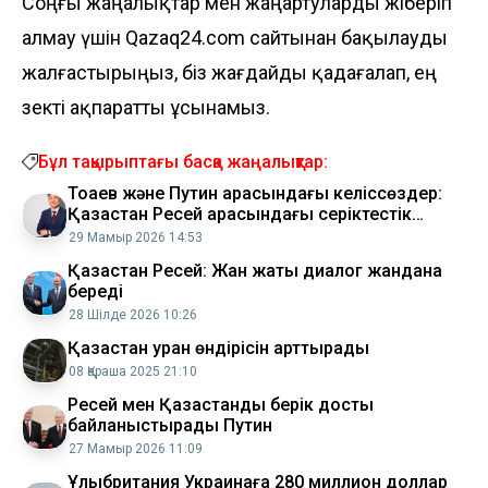
Соңғы жаңалықтар мен жаңартуларды жіберіп
алмау үшін Qazaq24.com сайтынан бақылауды
жалғастырыңыз, біз жағдайды қадағалап, ең
өзекті ақпаратты ұсынамыз.
Бұл тақырыптағы басқа жаңалықтар:
Тоқаев және Путин арасындағы келіссөздер:
Қазақстан Ресей арасындағы серіктестік
нығая береді
29 Мамыр 2026 14:53
Қазақстан Ресей: Жан жақты диалог жандана
береді
28 Шілде 2026 10:26
Қазақстан уран өндірісін арттырады
08 Қараша 2025 21:10
Ресей мен Қазақстанды берік достық
байланыстырады Путин
27 Мамыр 2026 11:09
Ұлыбритания Украинаға 280 миллион доллар