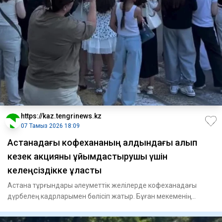
https://kaz.tengrinews.kz
07 Тамыз 2026 18:09
Астанадағы кофехананың алдындағы алып
кезек акцияны ұйымдастырушы үшін
келеңсіздікке ұласты
Астана тұрғындары әлеуметтік желілерде кофеханадағы
дүрбелең кадрларымен бөлісіп жатыр. Бұған мекеменің
қазақстандық