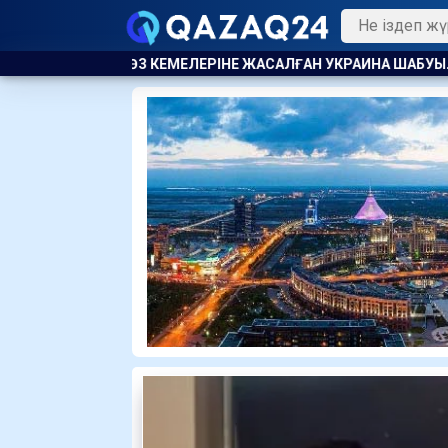
САЛҒАН УКРАИНА ШАБУЫЛЫНАН КЕЙІН ҚАРА ТЕҢІЗДЕ КЕМЕ ҚА