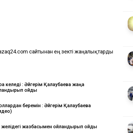
azaq24.com сайтынан ең өзекті жаңалықтарды
 келеді : Әйгерім Қалаубаева жаңа
ландырып қойды
оллардан беремін : Әйгерім Қалаубаева
идео)
н желідегі жазбасымен ойландырып қойды