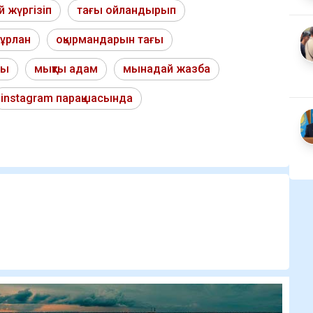
й жүргізіп
тағы ойландырып
нұрлан
оқырмандарын тағы
ды
мықты адам
мынадай жазба
instagram парақшасында