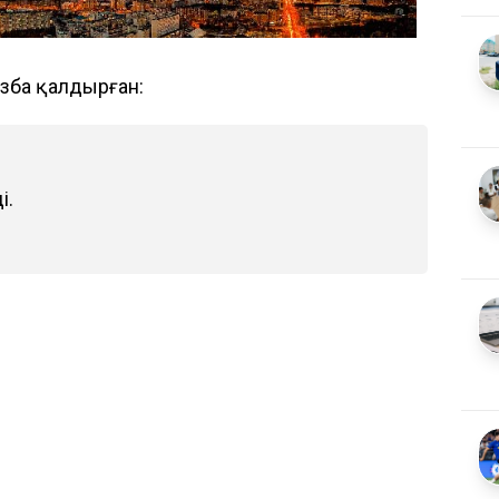
азба қалдырған:
і.