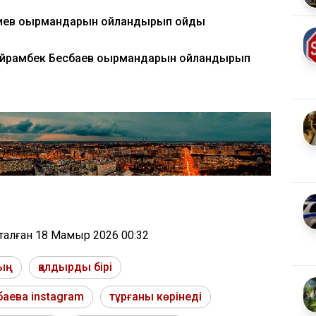
азиев оқырмандарын ойландырып қойды
йрамбек Бесбаев оқырмандарын ойландырып
тталған
18 Мамыр 2026 00:32
дың
қалдырды бірі
баева instagram
тұрғаны көрінеді