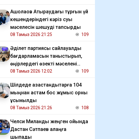
​Ақшолақов Атыраудағы тұрғын үй
кешендеріндегі кәріз суы
мәселесін шешуді тапсырды
08 Тамыз 2026 21:25
109
Әділет партиясы сайлауалды
бағдарламасын таныстырып,
өңірлердегі өзекті мәселені
талқылады
08 Тамыз 2026 12:02
109
​Шілдеде қазақстандықтарға 104
мыңнан астам бос жұмыс орны
ұсынылды
08 Тамыз 2026 21:26
108
Челси Миланды жеңген ойында
Дастан Сәтпаев алаңға
шықпады