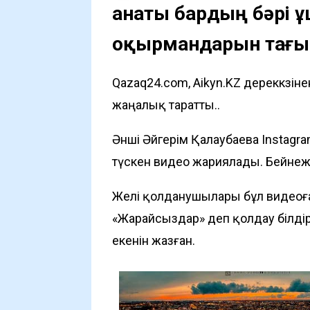
Қанаты бардың бәрі ұ
оқырмандарын тағы
Qazaq24.com, Aikyn.KZ дереккөзі
жаңалық таратты..
Әнші Әйгерім Қалаубаева Instag
түскен видео жариялады. Бейнежаз
Желі қолданушылары бұл видеоға 
«Жарайсыздар» деп қолдау білдірс
екенін жазған.