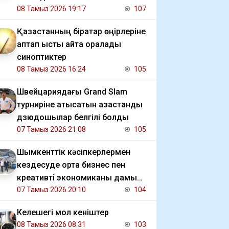
08 Тамыз 2026 19:17
107
Қазақстанның бірқатар өңірлеріне
аптап ыстық қайта оралады
синоптиктер
08 Тамыз 2026 16:24
105
Швейцариядағы Grand Slam
турниріне қатысатын қазақстандық
дзюдошылар белгілі болды
07 Тамыз 2026 21:08
105
Шымкенттік кәсіпкерлермен
кездесуде орта бизнес пен
креативті экономиканы дамыту
мәселесі талқыланды
07 Тамыз 2026 20:10
104
Келешегі мол кеніштер
08 Тамыз 2026 08:31
103