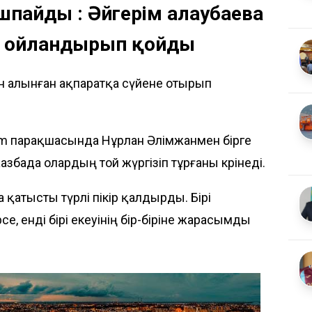
шпайды : Әйгерім Қалаубаева
 ойландырып қойды
нен алынған ақпаратқа сүйене отырып
ram парақшасында Нұрлан Әлімжанмен бірге
бада олардың той жүргізіп тұрғаны көрінеді.
қатысты түрлі пікір қалдырды. Бірі
е, енді бірі екеуінің бір-біріне жарасымды