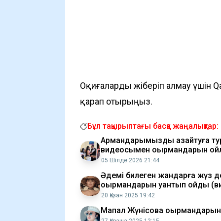
Оқиғаларды жіберіп алмау үшін Q
қарап отырыңыз.
Бұл тақырыптағы басқа жаңалықтар:
Армандарымызды азайтуға тура
видеосымен оқырмандарын ой
05 Шілде 2026 21:44
Әдемі билеген жандарға жүз д
оқырмандарын қуантып қойды (в
20 Қазан 2025 19:42
Мақпал Жүнісова оқырмандары