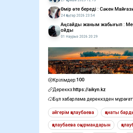
27 Қараша 2025 12:15
Өмір өте береді : Сәкен Майғ
24 Қаңтар 2026 23:54
Аңсайды жаным жабығып : Ме
қойды
01 Наурыз 2026 20:29
100
Көрілімдер:
Дереккөз:
https://aikyn.kz
Бұл хабарлама дереккөзден мұраға
әйгерім қалаубаева
қанаты бар
қалаубаева оқырмандарын
қалау