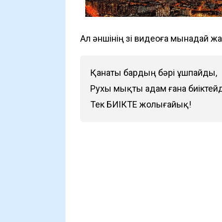
Ал әншінің өзі видеоға мынадай ж
Қанаты бардың бәрі ұшпайды,
Рухы мықты адам ғана биіктейд
Тек БИІКТЕ жолығайық!