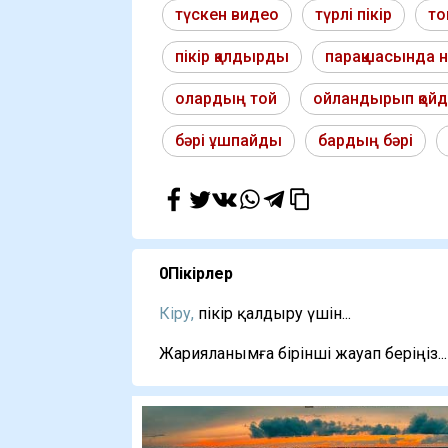
түскен видео
түрлі пікір
то
пікір қалдырды
парақшасында 
олардың той
ойландырып қой
бәрі ұшпайды
бардың бәрі
0
Пікірлер
Кіру,
пікір қалдыру үшін...
Жарияланымға бірінші жауап беріңіз...