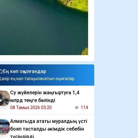
Ең көп оқылғандар
Қазір ең көп талқыланатын оқиғалар
Су жүйелерін жаңғыртуға 1,4
млрд теңге бөлінді
08 Тамыз 2026 03:20
114
Алматыда атақты муралдың үсті
бояп тасталды әкімдік себебін
түсіндірді