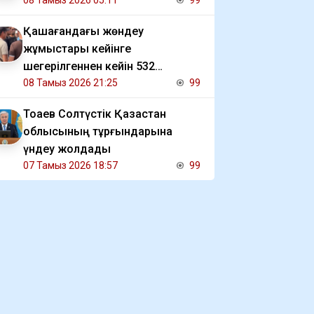
08 Тамыз 2026 05:11
99
Қашағандағы жөндеу
жұмыстары кейінге
шегерілгеннен кейін 532
жұмысшы өтемақысын ала
08 Тамыз 2026 21:25
99
алмай отыр
Тоқаев Солтүстік Қазақстан
облысының тұрғындарына
үндеу жолдады
07 Тамыз 2026 18:57
99