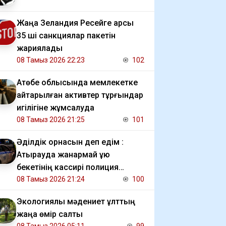
Жаңа Зеландия Ресейге қарсы
35 ші санкциялар пакетін
жариялады
08 Тамыз 2026 22:23
102
​Ақтөбе облысында мемлекетке
қайтарылған активтер тұрғындар
игілігіне жұмсалуда
08 Тамыз 2026 21:25
101
Әділдік орнасын деп едім :
Атырауда жанармай құю
бекетінің кассирі полиция
шақырғаны үшін жазаланғанын
08 Тамыз 2026 21:24
100
даулауда
Экологиялық мәдениет ұлттың
жаңа өмір салты