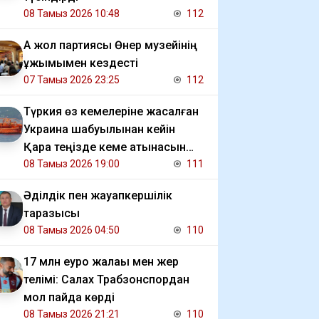
08 Тамыз 2026 10:48
112
Ақ жол партиясы Өнер музейінің
ұжымымен кездесті
07 Тамыз 2026 23:25
112
Түркия өз кемелеріне жасалған
Украина шабуылынан кейін
Қара теңізде кеме қатынасын
шектеді
08 Тамыз 2026 19:00
111
Әділдік пен жауапкершілік
таразысы
08 Тамыз 2026 04:50
110
17 млн еуро жалақы мен жер
телімі: Салах Трабзонспордан
мол пайда көрді
08 Тамыз 2026 21:21
110