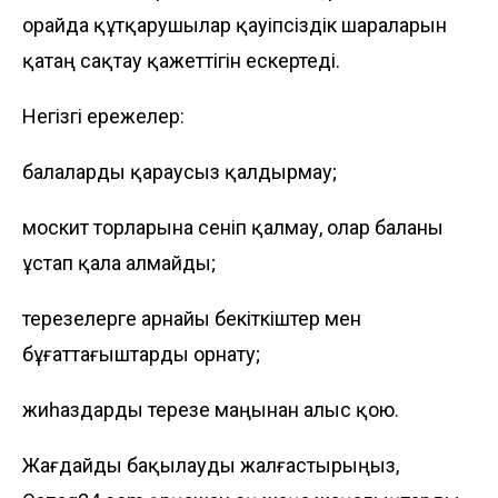
орайда құтқарушылар қауіпсіздік шараларын
қатаң сақтау қажеттігін ескертеді.
Негізгі ережелер:
балаларды қараусыз қалдырмау;
москит торларына сеніп қалмау, олар баланы
ұстап қала алмайды;
терезелерге арнайы бекіткіштер мен
бұғаттағыштарды орнату;
жиһаздарды терезе маңынан алыс қою.
Жағдайды бақылауды жалғастырыңыз,