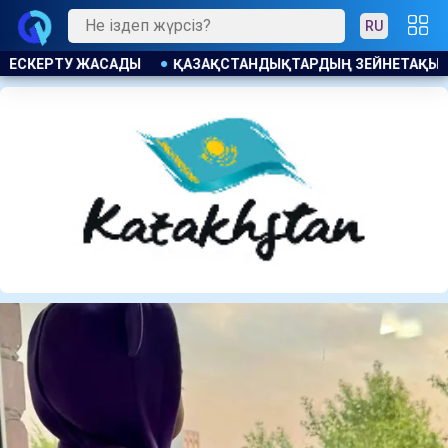
RU
ТАҚЫ ЖИНАҒЫ 4,08 ТРЛН ТЕҢГЕГЕ ӨСТІ БЖЗҚ СЕБЕБІН АТАД