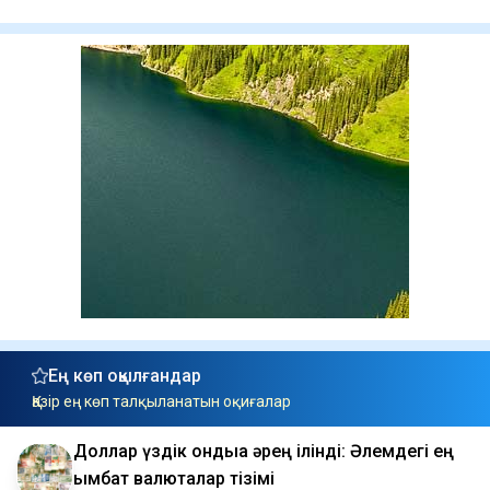
Ең көп оқылғандар
Қазір ең көп талқыланатын оқиғалар
Доллар үздік ондыққа әрең ілінді: Әлемдегі ең
қымбат валюталар тізімі