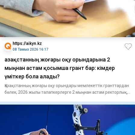
https://aikyn.kz
08 Тамыз 2026 16:17
Қазақстанның жоғары оқу орындарына 2
мыңнан астам қосымша грант бар: кімдер
үміткер бола алады?
Қазақстанның жоғары оқу орындары мемлекеттік гранттардан
бөлек, 2026 жылы талапкерлерге 2 мыңнан астам ректорлық,
унив