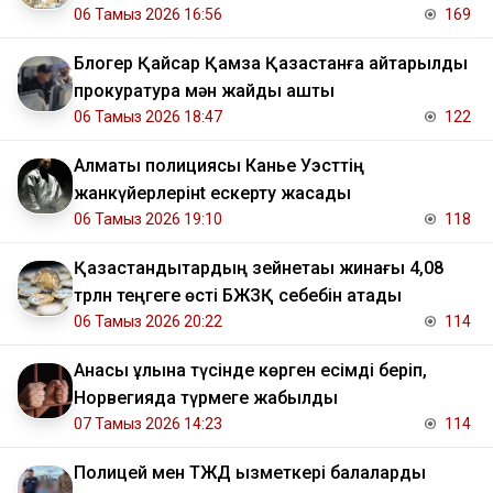
06 Тамыз 2026 16:56
169
Блогер Қайсар Қамза Қазақстанға қайтарылды
прокуратура мән жайды ашты
06 Тамыз 2026 18:47
122
Алматы полициясы Канье Уэсттің
жанкүйерлерінt ескерту жасады
06 Тамыз 2026 19:10
118
Қазақстандықтардың зейнетақы жинағы 4,08
трлн теңгеге өсті БЖЗҚ себебін атады
06 Тамыз 2026 20:22
114
Анасы ұлына түсінде көрген есімді беріп,
Норвегияда түрмеге жабылды
07 Тамыз 2026 14:23
114
Полицей мен ТЖД қызметкері балаларды