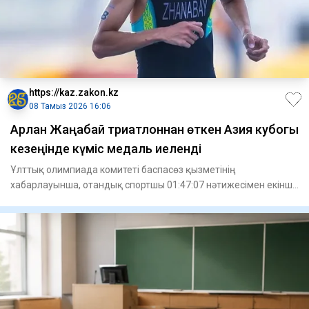
https://kaz.zakon.kz
08 Тамыз 2026 16:06
Арлан Жаңабай триатлоннан өткен Азия кубогы
кезеңінде күміс медаль иеленді
Ұлттық олимпиада комитеті баспасөз қызметінің
хабарлауынша, отандық спортшы 01:47:07 нәтижесімен екінші
орынға ие болды