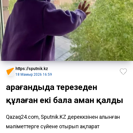
https://sputnik.kz
18 Мамыр 2026 16:59
Қарағандыда терезеден
құлаған екі бала аман қалды
Qazaq24.com, Sputnik.KZ дереккөзінен алынған
мәліметтерге сүйене отырып ақпарат