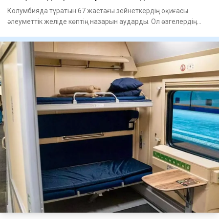
Колумбияда тұратын 67 жастағы зейнеткердің оқиғасы
әлеуметтік желіде көптің назарын аударды. Ол өзгелердің
құпиясын с