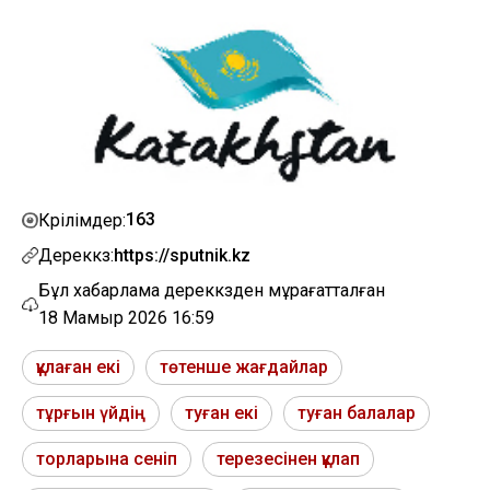
163
Көрілімдер:
Дереккөз:
https://sputnik.kz
Бұл хабарлама дереккөзден мұрағатталған
18 Мамыр 2026 16:59
құлаған екі
төтенше жағдайлар
тұрғын үйдің
туған екі
туған балалар
торларына сеніп
терезесінен құлап