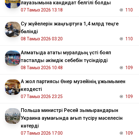
лауазымына кандидат белгілі болды
07 Тамыз 2026 13:18
110
Су жүйелерін жаңғыртуға 1,4 млрд теңге
бөлінді
08 Тамыз 2026 03:20
110
Алматыда атақты муралдың үсті бояп
тасталды әкімдік себебін түсіндірді
08 Тамыз 2026 10:48
109
Ақ жол партиясы Өнер музейінің ұжымымен
кездесті
07 Тамыз 2026 23:25
109
Польша министрі Ресей зымырандарын
Украина аумағында қағып түсіру мәселесін
көтерді
07 Тамыз 2026 17:00
109