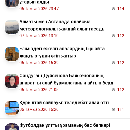
құтқарып қалды
06 Тамыз 2026 23:47
114
Алматы мен Астанада қолайсыз
метеорологиялық жағдай қалыптасады
07 Тамыз 2026 13:10
112
Еліміздегі ежелгі қалалардың бірі қайта
жаңғыртудан өтіп жатыр
06 Тамыз 2026 16:39
112
Сандуғаш Дүйсенова Бажкенованың
ақпаратты қалай бұрмалағанын айтып берді
06 Тамыз 2026 21:05
112
Құрылтай сайлауы: теледебат қалай өтті
06 Тамыз 2026 16:26
111
Футболдан ұлттық құраманың бас бапкері