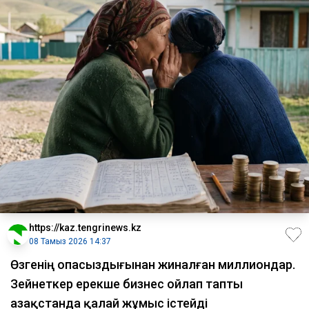
https://kaz.tengrinews.kz
08 Тамыз 2026 14:37
Өзгенің опасыздығынан жиналған миллиондар.
Зейнеткер ерекше бизнес ойлап тапты
Қазақстанда қалай жұмыс істейді