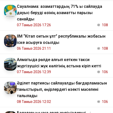
Сауалнама: азаматтардың 71% ы сайлауда
дауыс беруді өзінің азаматтық парызы
санайды
07 Тамыз 2026 17:26
108
ІІМ “Кітап оқитын ұлт” республикалық жобасын
іске асыруға қосылды
06 Тамыз 2026 21:11
108
Алматыда рөлде қалғып кеткен такси
жүргізушісі жүк көлігінің астына кіріп кетті
07 Тамыз 2026 12:39
106
Әділет партиясы сайлауалды бағдарламасын
таныстырып, өңірлердегі өзекті мәселені
талқылады
08 Тамыз 2026 12:02
106
Балаларыңызға қарап жүріңіздерші... :