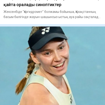
қайта оралады синоптиктер
Жексенбіде "Қазгидромет" болжамы бойынша, Қазақстанның
басым бөлігінде жауын-шашынсыз ыстық ауа райы сақталады.
Оңтүсті