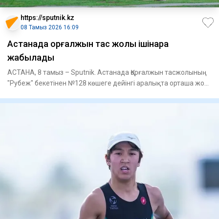
https://sputnik.kz
08 Тамыз 2026 16:09
Астанада Қорғалжын тас жолы ішінара
жабылады
АСТАНА, 8 тамыз – Sputnik. Астанада Қорғалжын тасжолының
"Рубеж" бекетінен №128 көшеге дейінгі аралықта орташа жол
жөнде