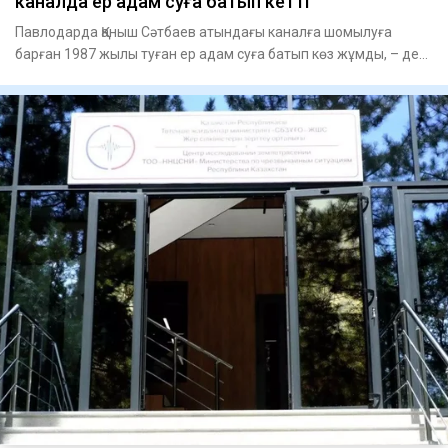
каналда ер адам суға батып кетті
Павлодарда Қаныш Сәтбаев атындағы каналға шомылуға
барған 1987 жылы туған ер адам суға батып көз жұмды, – деп
хабарлай