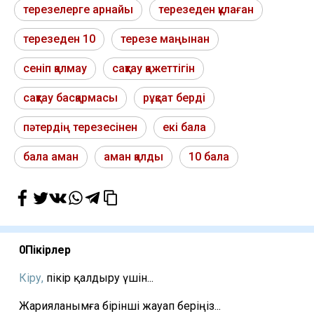
терезелерге арнайы
терезеден құлаған
терезеден 10
терезе маңынан
сеніп қалмау
сақтау қажеттігін
сақтау басқармасы
рұқсат берді
пәтердің терезесінен
екі бала
бала аман
аман қалды
10 бала
0
Пікірлер
Кіру,
пікір қалдыру үшін...
Жарияланымға бірінші жауап беріңіз...