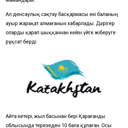
Ал денсаулық сақтау басқармасы екі баланың
ауыр жарақат алмағанын хабарлады. Дәрігер
оларды қарап шыққаннан кейін үйге жіберуге
рұқсат берді.
Айта кетері, жыл басынан бері Қарағанды
облысында терезеден 10 бала құлаған. Осы