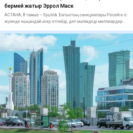
бермей жатыр Эррол Маск
АСТАНА, 8 тамыз – Sputnik. Батыстың санкциялары Ресейге іс
жүзінде ешқандай әсер етпейді, деп мәлімдеді миллиардер
Илон