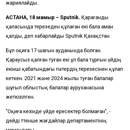
жариялайды..
АСТАНА, 18 мамыр – Sputnik.
Қарағанды
қаласында терезеден құлаған екі бала аман
қалды, деп хабарлайды Sputnik Қазақстан.
Бұл оқиға 17-шағын ауданында болған.
Қараусыз қалған туған екі ұл бала тұрғын үйдің
екінші қабатындағы пәтердің терезесінен құлап
кеткен. 2021 және 2024 жылы туған балалар
шұғыл облыстық балалар ауруханасына
жеткізілген.
"Оқиға кезінде үйде ересектер болмаған", -
дейді төтенше жағдайлар департаментінің
мамандары.