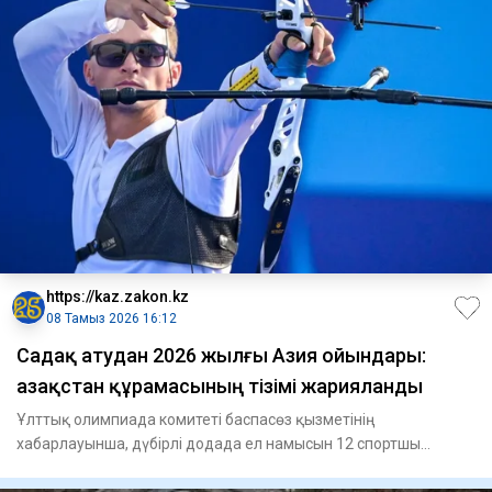
https://kaz.zakon.kz
08 Тамыз 2026 16:12
Садақ атудан 2026 жылғы Азия ойындары:
Қазақстан құрамасының тізімі жарияланды
Ұлттық олимпиада комитеті баспасөз қызметінің
хабарлауынша, дүбірлі додада ел намысын 12 спортшы
қорғайды.Классикалық с