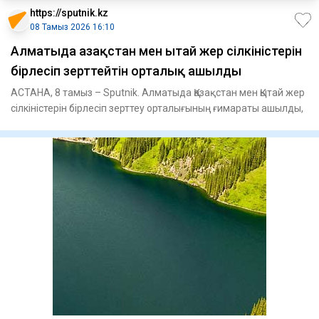
https://sputnik.kz
08 Тамыз 2026 16:10
Алматыда Қазақстан мен Қытай жер сілкіністерін
бірлесіп зерттейтін орталық ашылды
АСТАНА, 8 тамыз – Sputnik. Алматыда Қазақстан мен Қытай жер
сілкіністерін бірлесіп зерттеу орталығының ғимараты ашылды,