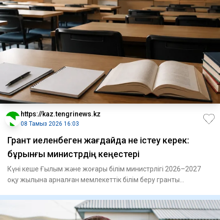
https://kaz.tengrinews.kz
08 Тамыз 2026 16:03
Грант иеленбеген жағдайда не істеу керек:
бұрынғы министрдің кеңестері
Күні кеше Ғылым және жоғары білім министрлігі 2026–2027
оқу жылына арналған мемлекеттік білім беру гранты
иегерлеріні