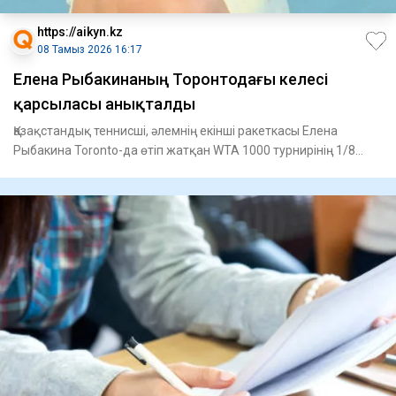
https://aikyn.kz
08 Тамыз 2026 16:17
Елена Рыбакинаның Торонтодағы келесі
қарсыласы анықталды
Қазақстандық теннисші, әлемнің екінші ракеткасы Елена
Рыбакина Toronto-да өтіп жатқан WTA 1000 турнирінің 1/8
финалынд