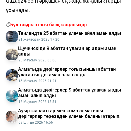
Qazaq24.com әрқашан ең жаңа жаңалықтарды
ұсынады.
Бұл тақырыптағы басқа жаңалықтар:
Таиландта 25 қабаттан құлаған әйел аман қалды
31 Желтоқсан 2025 17:20
Щучинскіде 9 қабаттан құлаған ер адам аман
қалды
26 Маусым 2026 00:05
Алматыда дәрігерлер тоғызыншы қабаттан
құлаған қызды аман алып қалды
15 Маусым 2026 21:21
Алматыда дәрігерлер 9 қабаттан құлаған қызды
аман алып қалды
16 Маусым 2026 15:51
Ауыр жарақаттар мен кома алматылық
дәрігерлер терезеден құлаған баланы құтқарып
қалды
09 Шілде 2026 16:56