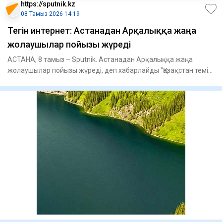
https://sputnik.kz
08 Тамыз 2026 14:19
Тегін интернет: Астанадан Арқалыққа жаңа
жолаушылар пойызы жүреді
АСТАНА, 8 тамыз – Sputnik. Астанадан Арқалыққа жаңа
жолаушылар пойызы жүреді, деп хабарлайды "Қазақстан темір
жолы" АҚ б