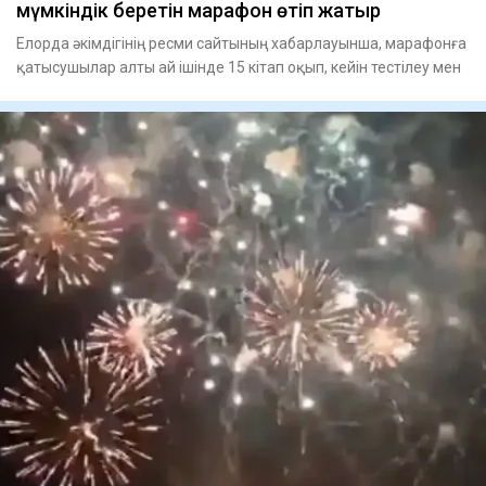
мүмкіндік беретін марафон өтіп жатыр
Елорда әкімдігінің ресми сайтының хабарлауынша, марафонға
қатысушылар алты ай ішінде 15 кітап оқып, кейін тестілеу мен