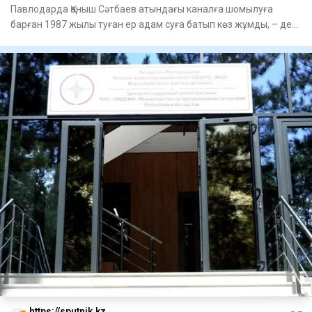
Павлодарда Қаныш Сәтбаев атындағы каналға шомылуға
барған 1987 жылы туған ер адам суға батып көз жұмды, – деп
хабарлай
https://sputnik.kz