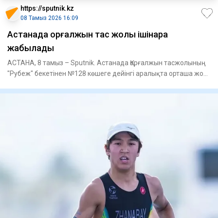
https://sputnik.kz
08 Тамыз 2026 16:09
Астанада Қорғалжын тас жолы ішінара
жабылады
АСТАНА, 8 тамыз – Sputnik. Астанада Қорғалжын тасжолының
"Рубеж" бекетінен №128 көшеге дейінгі аралықта орташа жол
жөнде