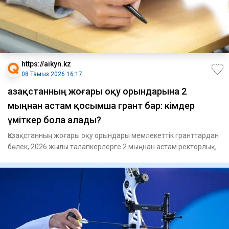
https://aikyn.kz
08 Тамыз 2026 16:17
Қазақстанның жоғары оқу орындарына 2
мыңнан астам қосымша грант бар: кімдер
үміткер бола алады?
Қазақстанның жоғары оқу орындары мемлекеттік гранттардан
бөлек, 2026 жылы талапкерлерге 2 мыңнан астам ректорлық,
унив