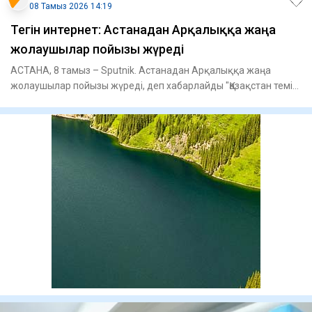
08 Тамыз 2026 14:19
Тегін интернет: Астанадан Арқалыққа жаңа
жолаушылар пойызы жүреді
АСТАНА, 8 тамыз – Sputnik. Астанадан Арқалыққа жаңа
жолаушылар пойызы жүреді, деп хабарлайды "Қазақстан темір
жолы" АҚ б