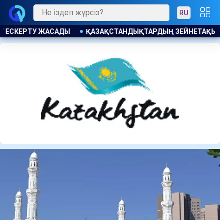
RU
АҚЫ ЖИНАҒЫ 4,08 ТРЛН ТЕҢГЕГЕ ӨСТІ БЖЗҚ СЕБЕБІН АТАДЫ