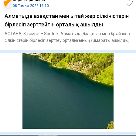
08 Тамыз 2026 16:10
Алматыда Қазақстан мен Қытай жер сілкіністерін
бірлесіп зерттейтін орталық ашылды
АСТАНА, 8 тамыз – Sputnik. Алматыда Қазақстан мен Қытай жер
сілкіністерін бірлесіп зерттеу орталығының ғимараты ашылды,