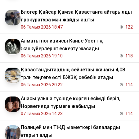
Блогер Қайсар Қамза Қазақстанға қайтарылды
прокуратура мән жайды ашты
06 Тамыз 2026 18:47
122
Алматы полициясы Канье Уэсттің
жанкүйерлерінt ескерту жасады
06 Тамыз 2026 19:10
118
Қазақстандықтардың зейнетақы жинағы 4,08
трлн теңгеге өсті БЖЗҚ себебін атады
06 Тамыз 2026 20:22
114
Анасы ұлына түсінде көрген есімді беріп,
Норвегияда түрмеге жабылды
07 Тамыз 2026 14:23
114
Полицей мен ТЖД қызметкері балаларды
құтқарып қалды