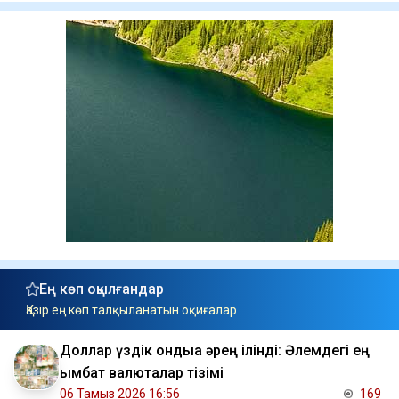
Ең көп оқылғандар
Қазір ең көп талқыланатын оқиғалар
Доллар үздік ондыққа әрең ілінді: Әлемдегі ең
қымбат валюталар тізімі
06 Тамыз 2026 16:56
169