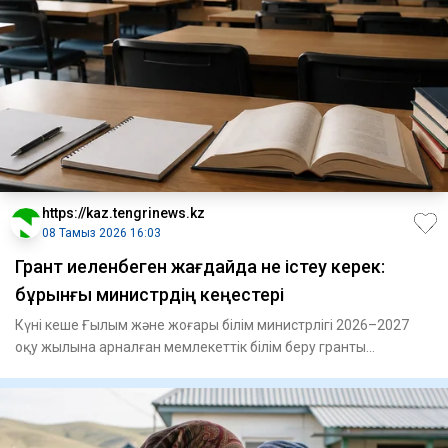
https://kaz.tengrinews.kz
08 Тамыз 2026 16:03
Грант иеленбеген жағдайда не істеу керек:
бұрынғы министрдің кеңестері
Күні кеше Ғылым және жоғары білім министрлігі 2026–2027
оқу жылына арналған мемлекеттік білім беру гранты
иегерлеріні