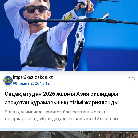
https://kaz.zakon.kz
08 Тамыз 2026 16:12
Садақ атудан 2026 жылғы Азия ойындары:
Қазақстан құрамасының тізімі жарияланды
Ұлттық олимпиада комитеті баспасөз қызметінің
хабарлауынша, дүбірлі додада ел намысын 12 спортшы
қорғайды.Классикалық с