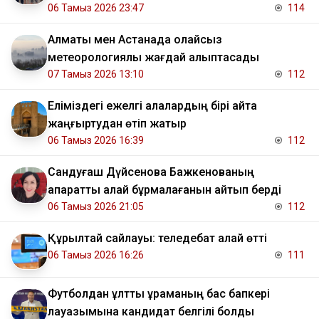
06 Тамыз 2026 23:47
114
Алматы мен Астанада қолайсыз
метеорологиялық жағдай қалыптасады
07 Тамыз 2026 13:10
112
Еліміздегі ежелгі қалалардың бірі қайта
жаңғыртудан өтіп жатыр
06 Тамыз 2026 16:39
112
Сандуғаш Дүйсенова Бажкенованың
ақпаратты қалай бұрмалағанын айтып берді
06 Тамыз 2026 21:05
112
Құрылтай сайлауы: теледебат қалай өтті
06 Тамыз 2026 16:26
111
Футболдан ұлттық құраманың бас бапкері
лауазымына кандидат белгілі болды