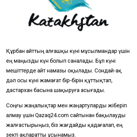
Құрбан айттың алғашқы күні мұсылмандар үшін
ең маңызды күн болып саналады. Бұл күні
мешіттерде айт намазы оқылады. Сондай-ақ
дәл осы күні жамағат бір-бірін құттықтап,
дастархан басына шақыруға асығады.
Соңғы жаңалықтар мен жаңартуларды жіберіп
алмау үшін Qazaq24.com сайтынан бақылауды
жалғастырыңыз, біз жағдайды қадағалап, ең
өзекті ақпаратты ұсынамыз.