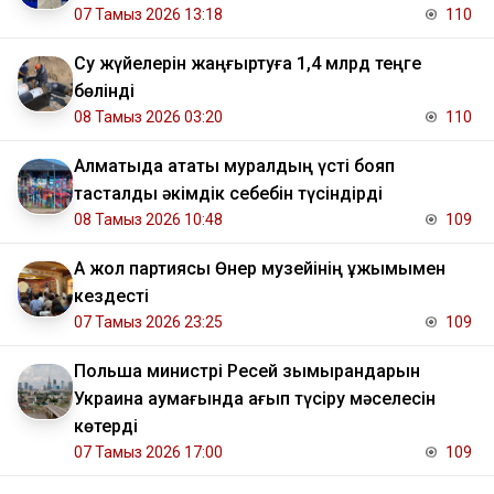
07 Тамыз 2026 13:18
110
Су жүйелерін жаңғыртуға 1,4 млрд теңге
бөлінді
08 Тамыз 2026 03:20
110
Алматыда атақты муралдың үсті бояп
тасталды әкімдік себебін түсіндірді
08 Тамыз 2026 10:48
109
Ақ жол партиясы Өнер музейінің ұжымымен
кездесті
07 Тамыз 2026 23:25
109
Польша министрі Ресей зымырандарын
Украина аумағында қағып түсіру мәселесін
көтерді
07 Тамыз 2026 17:00
109