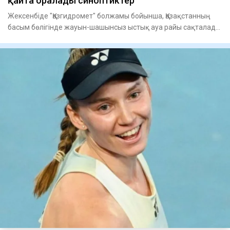
қайта оралады синоптиктер
Жексенбіде "Қазгидромет" болжамы бойынша, Қазақстанның
басым бөлігінде жауын-шашынсыз ыстық ауа райы сақталады.
Оңтүсті