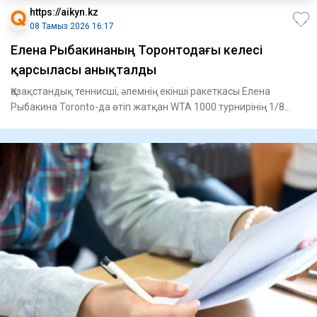
https://aikyn.kz
08 Тамыз 2026 16:17
Елена Рыбакинаның Торонтодағы келесі
қарсыласы анықталды
Қазақстандық теннисші, әлемнің екінші ракеткасы Елена
Рыбакина Toronto-да өтіп жатқан WTA 1000 турнирінің 1/8
финалынд