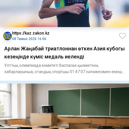
https://kaz.zakon.kz
08 Тамыз 2026 16:06
Арлан Жаңабай триатлоннан өткен Азия кубогы
кезеңінде күміс медаль иеленді
Ұлттық олимпиада комитеті баспасөз қызметінің
хабарлауынша, отандық спортшы 01:47:07 нәтижесімен екінші
орынға ие болды