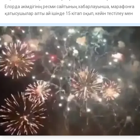
Елорда әкімдігінің ресми сайтының хабарлауынша, марафонға
қатысушылар алты ай ішінде 15 кітап оқып, кейін тестілеу мен