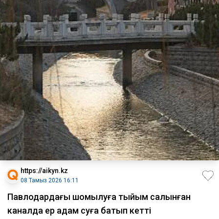
https://aikyn.kz
08 Тамыз 2026 16:11
Павлодардағы шомылуға тыйым салынған
каналда ер адам суға батып кетті