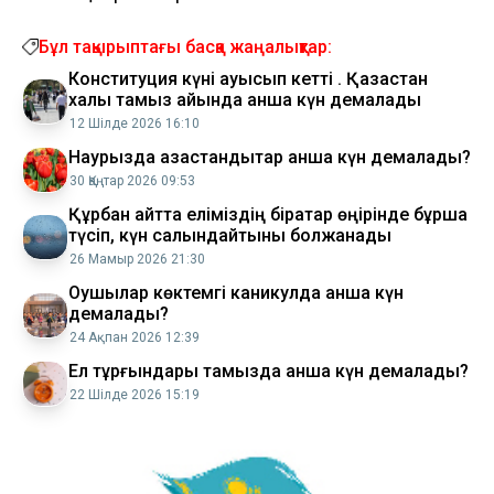
Бұл тақырыптағы басқа жаңалықтар:
Конституция күні ауысып кетті . Қазақстан
халқы тамыз айында қанша күн демалады
12 Шілде 2026 16:10
Наурызда қазақстандықтар қанша күн демалады?
30 Қаңтар 2026 09:53
Құрбан айтта еліміздің бірқатар өңірінде бұршақ
түсіп, күн салқындайтыны болжанады
26 Мамыр 2026 21:30
Оқушылар көктемгі каникулда қанша күн
демалады?
24 Ақпан 2026 12:39
Ел тұрғындары тамызда қанша күн демалады?
22 Шілде 2026 15:19