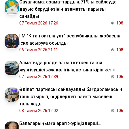
Сауалнама: азаматтардың 71% ы сайлауда
дауыс беруді өзінің азаматтық парызы
санайды
07 Тамыз 2026 17:26
108
ІІМ “Кітап оқитын ұлт” республикалық жобасын
іске асыруға қосылды
06 Тамыз 2026 21:11
108
Алматыда рөлде қалғып кеткен такси
жүргізушісі жүк көлігінің астына кіріп кетті
07 Тамыз 2026 12:39
106
Әділет партиясы сайлауалды бағдарламасын
таныстырып, өңірлердегі өзекті мәселені
талқылады
08 Тамыз 2026 12:02
106
Балаларыңызға қарап жүріңіздерші... :