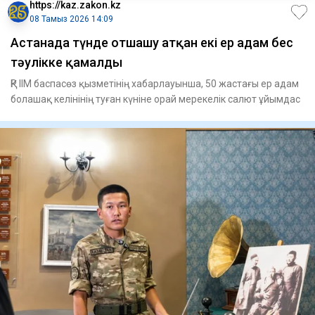
https://kaz.zakon.kz
08 Тамыз 2026 14:09
Астанада түнде отшашу атқан екі ер адам бес
тәулікке қамалды
ҚР ІІМ баспасөз қызметінің хабарлауынша, 50 жастағы ер адам
болашақ келінінің туған күніне орай мерекелік салют ұйымдас