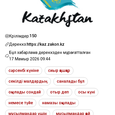
150
Көрілімдер:
Дереккөз:
https://kaz.zakon.kz
Бұл хабарлама дереккөзден мұрағатталған
17 Мамыр 2026 09:44
сәрсенбі күніне
сиыр қошқар
секілді малдардың
саналады бұл
оқылады сондай
отыр деп
осы күні
немесе түйе
намазы оқылады
мұсылмандар үшін
мұсылмандар қой