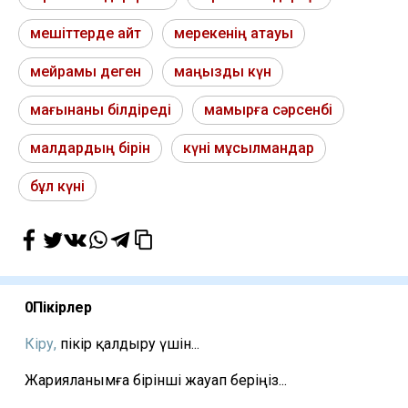
мешіттерде айт
мерекенің атауы
мейрамы деген
маңызды күн
мағынаны білдіреді
мамырға сәрсенбі
малдардың бірін
күні мұсылмандар
бұл күні
0
Пікірлер
Кіру,
пікір қалдыру үшін...
Жарияланымға бірінші жауап беріңіз...