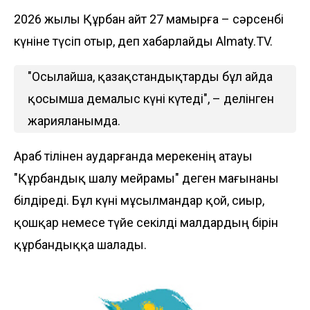
2026 жылы Құрбан айт 27 мамырға – сәрсенбі
күніне түсіп отыр, деп хабарлайды
Almaty.TV.
"Осылайша, қазақстандықтарды бұл айда
қосымша демалыс күні күтеді", – делінген
жарияланымда.
Араб тілінен аударғанда мерекенің атауы
"Құрбандық шалу мейрамы" деген мағынаны
білдіреді. Бұл күні мұсылмандар қой, сиыр,
қошқар немесе түйе секілді малдардың бірін
құрбандыққа шалады.