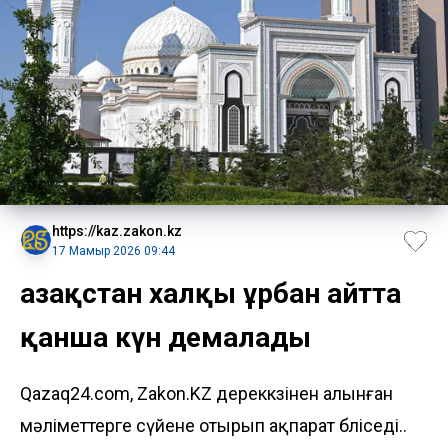
https://kaz.zakon.kz
17 Мамыр 2026 09:44
Қазақстан халқы Құрбан айтта
қанша күн демалады
Qazaq24.com, Zakon.KZ дереккөзінен алынған
мәліметтерге сүйене отырып ақпарат бөліседі..