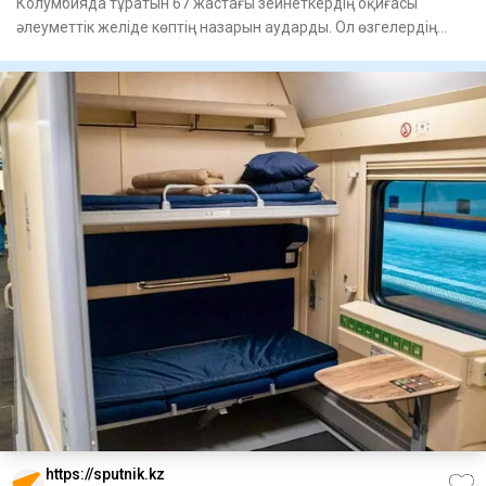
Колумбияда тұратын 67 жастағы зейнеткердің оқиғасы
әлеуметтік желіде көптің назарын аударды. Ол өзгелердің
құпиясын с
https://sputnik.kz