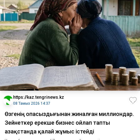
https://kaz.tengrinews.kz
08 Тамыз 2026 14:37
Өзгенің опасыздығынан жиналған миллиондар.
Зейнеткер ерекше бизнес ойлап тапты
Қазақстанда қалай жұмыс істейді