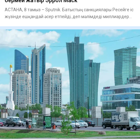
бермей жатыр Эррол Маск
АСТАНА, 8 тамыз – Sputnik. Батыстың санкциялары Ресейге іс
жүзінде ешқандай әсер етпейді, деп мәлімдеді миллиардер
Илон