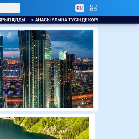
RU
НА ТҮСІНДЕ КӨРГЕН ЕСІМДІ БЕРІП, НОРВЕГИЯДА ТҮРМЕГЕ Ж