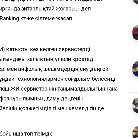
рғанда айтарлықтай жоғары, - деп
Ranking.kz-ке
сілтеме жасап.
И) қатысты кез келген сервистерді
ығындағы халықтың үлесін көрсетеді.
ері мен цифрлық шешімдердің ену деңгейі
ұндай технологиялармен соғұрлым белсенді
сеткіш ЖИ сервистерінің танымалдылығын ғана
нфрақұрылымның даму деңгейін,
сінің қолжетімділігі мен кемелдігін де
 бойынша топ тізімде