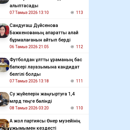
қалыптасады
07 Тамыз 2026 13:10
113
Сандуғаш Дүйсенова
Бажкенованың ақпаратты қалай
бұрмалағанын айтып берді
06 Тамыз 2026 21:05
112
Футболдан ұлттық құраманың бас
бапкері лауазымына кандидат
белгілі болды
07 Тамыз 2026 13:18
111
Су жүйелерін жаңғыртуға 1,4
млрд теңге бөлінді
08 Тамыз 2026 03:20
110
Ақ жол партиясы Өнер музейінің
ұжымымен кездесті