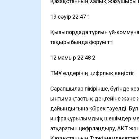
Қазақстанның Халық жазушысы Мұ
19 сәуір 22:47
1
Қызылордада тұрғын үй-коммун
тақырыбында форум өтті
12 мамыр 22:48
2
ТМҰ елдерінің цифрлық кеңістігі
Сарапшылар пікірінше, бүгінде к
ынтымақтастық деңгейіне және жа
дайындығына көбірек тәуелді. Бұл 
инфрақұрылымдық шешімдер мен т
атқаратын цифрландыру, АКТ және 
Қазақстанның Түркі мемлекеттер