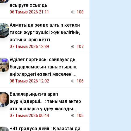
асыруға қосылды
06 Тамыз 2026 21:11
108
Алматыда рөлде қалғып кеткен
такси жүргізушісі жүк көлігінің
астына кіріп кетті
07 Тамыз 2026 12:39
107
Әділет партиясы сайлауалды
бағдарламасын таныстырып,
өңірлердегі өзекті мәселені
талқылады
08 Тамыз 2026 12:02
106
Балаларыңызға қарап
жүріңіздерші... : танымал актер
ата аналарға үндеу жасады
(видео)
07 Тамыз 2026 00:44
105
+41 градусқа дейін: Қазақстанда