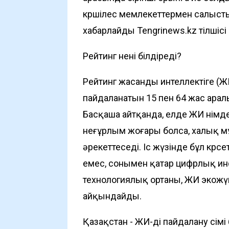
көршілес мемлекеттермен салысты
хабарлайды
Tengrinews.kz
тілшісі
Рейтинг нені білдіреді?
Рейтинг жасанды интеллектіге (Ж
пайдаланатын 15 пен 64 жас арал
Басқаша айтқанда, елде ЖИ өнімд
неғұрлым жоғары болса, халық м
әрекеттеседі. Іс жүзінде бұл көр
емес, сонымен қатар цифрлық и
технологиялық ортаны, ЖИ экожүйе
айқындайды.
Қазақстан - ЖИ-ді пайдалану өсімі