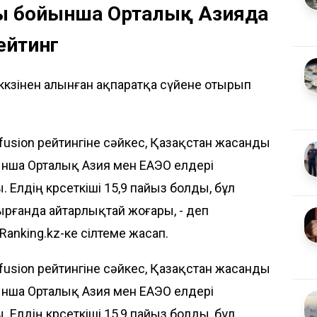
уы бойынша Орталық Азияда
ейтинг
ккөзінен алынған ақпаратқа сүйене отырып
iffusion рейтингіне сәйкес, Қазақстан жасанды
йынша Орталық Азия мен ЕАЭО елдері
 Елдің көрсеткіші 15,9 пайыз болды, бұл
рғанда айтарлықтай жоғары, - деп
Ranking.kz-ке
сілтеме жасап.
iffusion рейтингіне сәйкес, Қазақстан жасанды
йынша Орталық Азия мен ЕАЭО елдері
 Елдің көрсеткіші 15,9 пайыз болды, бұл