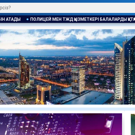
 ТЖД ҚЫЗМЕТКЕРІ БАЛАЛАРДЫ ҚҰТҚАРЫП ҚАЛДЫ
АНАСЫ ҰЛЫ