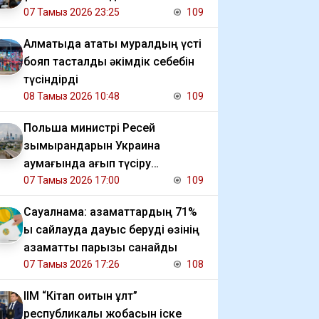
07 Тамыз 2026 23:25
109
Алматыда атақты муралдың үсті
бояп тасталды әкімдік себебін
түсіндірді
08 Тамыз 2026 10:48
109
Польша министрі Ресей
зымырандарын Украина
аумағында қағып түсіру
мәселесін көтерді
07 Тамыз 2026 17:00
109
Сауалнама: азаматтардың 71%
ы сайлауда дауыс беруді өзінің
азаматтық парызы санайды
07 Тамыз 2026 17:26
108
ІІМ “Кітап оқитын ұлт”
республикалық жобасын іске