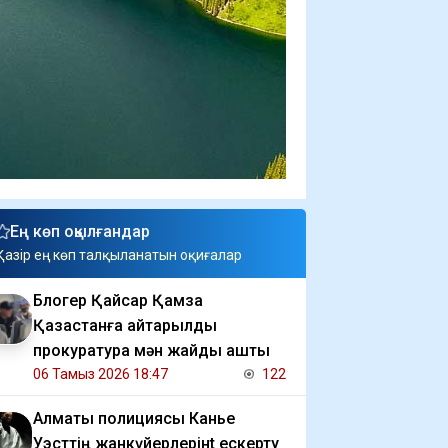
Ең көп оқылғандар
Қазір ең көп талқыланатын оқиғалар
Блогер Қайсар Қамза
Қазақстанға қайтарылды
прокуратура мән жайды ашты
06 Тамыз 2026 18:47
122
Алматы полициясы Канье
Уэсттің жанкүйерлерінt ескерту