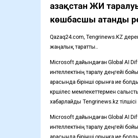
Қазақстан ЖИ тарал
көшбасшы атанды р
Qazaq24.com, Tengrinews.KZ дере
жаңалық таратты..
Microsoft дайындаған Global AI D
интеллектінің таралу деңгейі бо
арасында бірінші орынға ие болды.
көршілес мемлекеттермен салысты
хабарлайды
Tengrinews.kz
тілшісі
Microsoft дайындаған Global AI D
интеллектінің таралу деңгейі бо
арасында бірінші орынға ие болды.