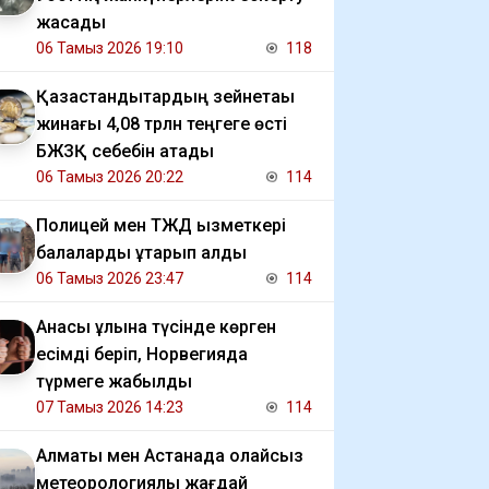
жасады
06 Тамыз 2026 19:10
118
Қазақстандықтардың зейнетақы
жинағы 4,08 трлн теңгеге өсті
БЖЗҚ себебін атады
06 Тамыз 2026 20:22
114
Полицей мен ТЖД қызметкері
балаларды құтқарып қалды
06 Тамыз 2026 23:47
114
Анасы ұлына түсінде көрген
есімді беріп, Норвегияда
түрмеге жабылды
07 Тамыз 2026 14:23
114
Алматы мен Астанада қолайсыз
метеорологиялық жағдай