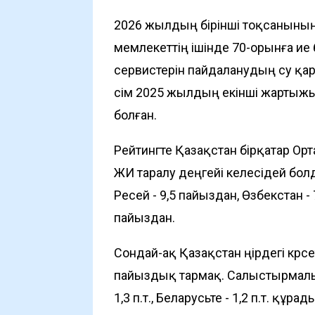
2026 жылдың бірінші тоқсаныны
мемлекеттің ішінде 70-орынға и
сервистерін пайдаланудың өсу қа
өсім 2025 жылдың екінші жарты
болған.
Рейтингте Қазақстан бірқатар Ор
ЖИ таралу деңгейі келесідей болд
Ресей - 9,5 пайыздан, Өзбекстан - 
пайыздан.
Сондай-ақ Қазақстан өңірдегі көрсет
пайыздық тармақ. Салыстырмалы тү
1,3 п.т., Беларусьте - 1,2 п.т. құрад