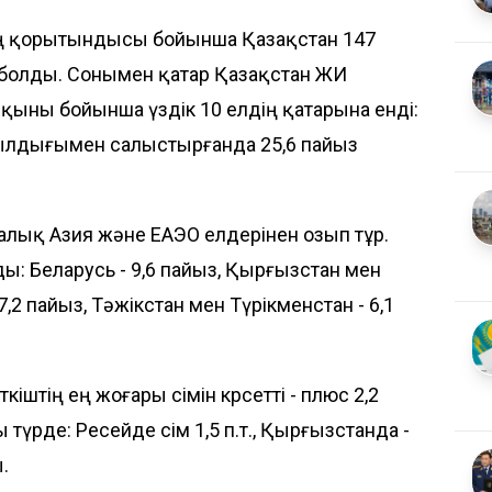
ң қорытындысы бойынша Қазақстан 147
е болды. Сонымен қатар Қазақстан ЖИ
рқыны бойынша үздік 10 елдің қатарына енді:
жылдығымен салыстырғанда 25,6 пайыз
талық Азия және ЕАЭО елдерінен озып тұр.
ы: Беларусь - 9,6 пайыз, Қырғызстан мен
7,2 пайыз, Тәжікстан мен Түрікменстан - 6,1
кіштің ең жоғары өсімін көрсетті - плюс 2,2
рде: Ресейде өсім 1,5 п.т., Қырғызстанда -
ы.