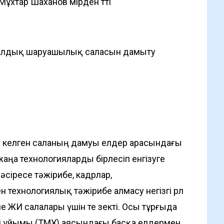
хтар Шаханов өмірден өтті
алдық шаруашылық саласын дамыту
ез келген саланың дамуы елдер арасындағы
ңа технологияларды бірлесіп енгізуге
әсіресе тәжірибе, кадрлар,
ехнологиялық тәжірибе алмасу негізгі рөл
ЖИ салалары үшін өте өзекті. Осы тұрғыда
і ұйымы (ТМҰ) аясындағы басқа елдермен