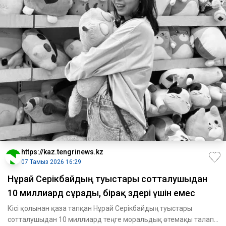
https://kaz.tengrinews.kz
07 Тамыз 2026 16:29
Нұрай Серікбайдың туыстары сотталушыдан
10 миллиард сұрады, бірақ өздері үшін емес
Кісі қолынан қаза тапқан Нұрай Серікбайдың туыстары
сотталушыдан 10 миллиард теңге моральдық өтемақы талап