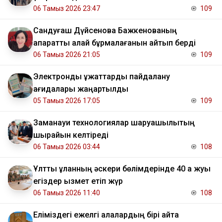
06 Тамыз 2026 23:47
109
Сандуғаш Дүйсенова Бажкенованың
ақпаратты қалай бұрмалағанын айтып берді
06 Тамыз 2026 21:05
109
Электрондық құжаттарды пайдалану
қағидалары жаңартылды
05 Тамыз 2026 17:05
109
Заманауи технологиялар шаруашылықтың
шырайын келтіреді
06 Тамыз 2026 03:44
108
Ұлттық ұланның әскери бөлімдерінде 40 қа жуық
егіздер қызмет етіп жүр
06 Тамыз 2026 11:40
108
Еліміздегі ежелгі қалалардың бірі қайта