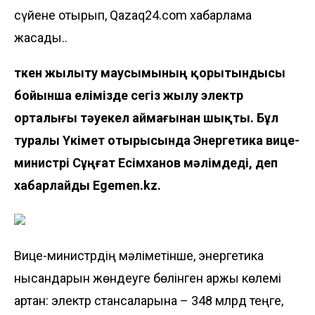
сүйене отырып, Qazaq24.com хабарлама
жасады..
Өткен жылыту маусымының қорытындысы
бойынша елімізде сегіз жылу электр
орталығы тәуекел аймағынан шықты. Бұл
туралы Үкімет отырысында Энергетика вице-
министрі Сұңғат Есімханов мәлімдеді, деп
хабарлайды
Egemen.kz
.
Вице-министрдің мәліметінше, энергетика
нысандарын жөндеуге бөлінген қаржы көлемі
артқан: электр стансаларына – 348 млрд теңге,