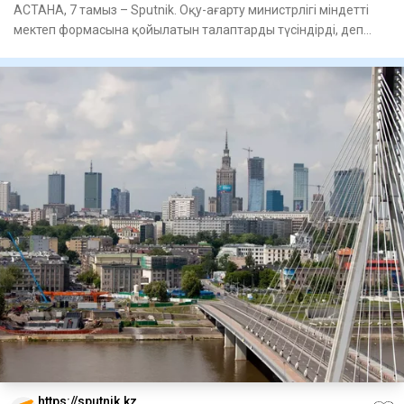
АСТАНА, 7 тамыз – Sputnik. Оқу-ағарту министрлігі міндетті
мектеп формасына қойылатын талаптарды түсіндірді, деп
хабарла
https://sputnik.kz