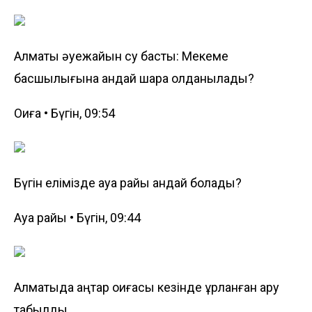
Алматы әуежайын су басты: Мекеме
басшылығына қандай шара қолданылады?
Оқиға • Бүгін, 09:54
Бүгін елімізде ауа райы қандай болады?
Ауа райы • Бүгін, 09:44
Алматыда қаңтар оқиғасы кезінде ұрланған қару
табылды