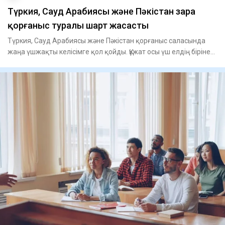
Түркия, Сауд Арабиясы және Пәкістан өзара
қорғаныс туралы шарт жасасты
Түркия, Сауд Арабиясы және Пәкістан қорғаныс саласында
жаңа үшжақты келісімге қол қойды. Құжат осы үш елдің біріне
қа