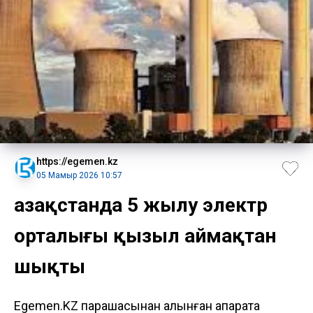
https://egemen.kz
05 Мамыр 2026 10:57
Қазақстанда 5 жылу электр
орталығы қызыл аймақтан
шықты
Egemen.KZ парақшасынан алынған ақпаратқа