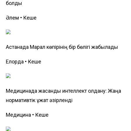
болды
Әлем • Кеше
Астанада Марал көпірінің бір бөлігі жабылады
Елорда • Кеше
Медицинада жасанды интеллект қолдану: Жаңа
нормативтік құжат әзірленді
Медицина • Кеше