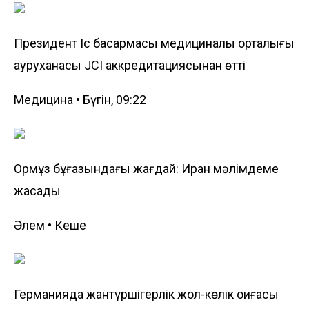
Президент Іс басқармасы медициналық орталығы
ауруханасы JCI аккредитациясынан өтті
Медицина • Бүгін, 09:22
Ормұз бұғазындағы жағдай: Иран мәлімдеме
жасады
Әлем • Кеше
Германияда жантүршігерлік жол-көлік оқиғасы