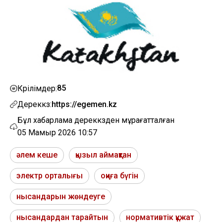
85
Көрілімдер:
Дереккөз:
https://egemen.kz
Бұл хабарлама дереккөзден мұрағатталған
05 Мамыр 2026 10:57
әлем кеше
қызыл аймақтан
электр орталығы
оқиға бүгін
нысандарын жөндеуге
нысандардан тарайтын
нормативтік құжат