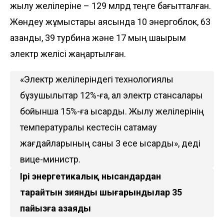
жылу желілеріне – 129 млрд теңге бағытталған.
Жөндеу жұмыстары аясында 10 энергоблок, 63
қазандық, 39 турбина және 17 мың шақырым
электр желісі жаңартылған.
«Электр желілеріндегі технологиялық
бұзушылықтар 12%-ға, ал электр стансалары
бойынша 15%-ға қысқарды. Жылу желілерінің
температуралық кестесін сақтамау
жағдайларының саны 3 есе қысқарды», деді
вице-министр.
Ірі энергетикалық нысандардан
тарайтын зиянды шығарындылар 35
пайызға азаяды