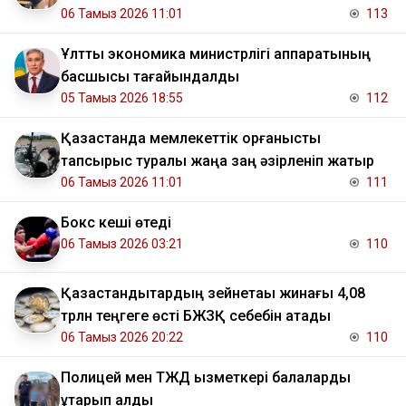
06 Тамыз 2026 11:01
113
Ұлттық экономика министрлігі аппаратының
басшысы тағайындалды
05 Тамыз 2026 18:55
112
Қазақстанда мемлекеттік қорғаныстық
тапсырыс туралы жаңа заң әзірленіп жатыр
06 Тамыз 2026 11:01
111
Бокс кеші өтеді
06 Тамыз 2026 03:21
110
Қазақстандықтардың зейнетақы жинағы 4,08
трлн теңгеге өсті БЖЗҚ себебін атады
06 Тамыз 2026 20:22
110
Полицей мен ТЖД қызметкері балаларды
құтқарып қалды