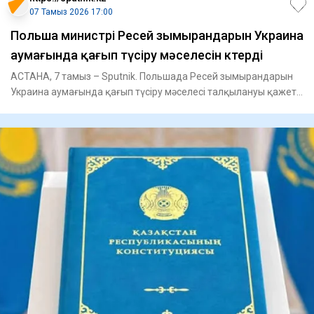
07 Тамыз 2026 17:00
Польша министрі Ресей зымырандарын Украина
аумағында қағып түсіру мәселесін көтерді
АСТАНА, 7 тамыз – Sputnik. Польшада Ресей зымырандарын
Украина аумағында қағып түсіру мәселесі талқылануы қажет,
деп мәл