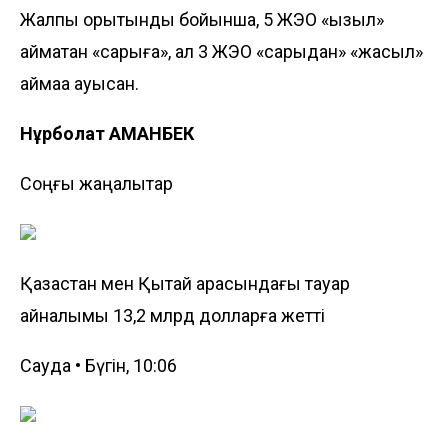
Жалпы қорытынды бойынша, 5 ЖЭО «қызыл»
аймақтан «сарыға», ал 3 ЖЭО «сарыдан» «жасыл»
аймаққа ауысқан.
Нұрболат АМАНБЕК
Соңғы жаңалықтар
Қазақстан мен Қытай арасындағы тауар
айналымы 13,2 млрд долларға жетті
Сауда • Бүгін, 10:06