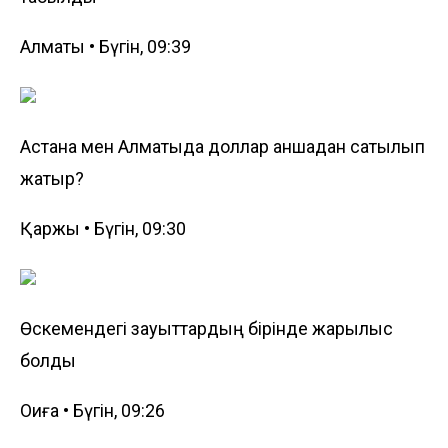
Алматы • Бүгін, 09:39
Астана мен Алматыда доллар қаншадан сатылып
жатыр?
Қаржы • Бүгін, 09:30
Өскемендегі зауыттардың бірінде жарылыс
болды
Оқиға • Бүгін, 09:26