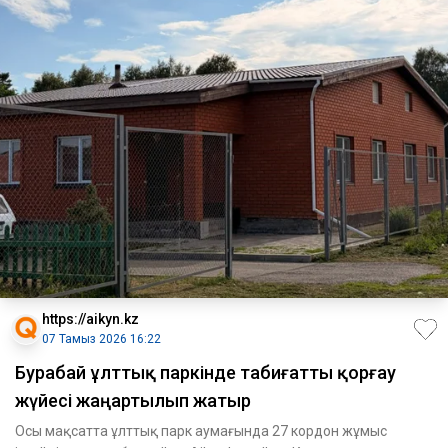
https://aikyn.kz
07 Тамыз 2026 16:22
Бурабай ұлттық паркінде табиғатты қорғау
жүйесі жаңартылып жатыр
Осы мақсатта ұлттық парк аумағында 27 кордон жұмыс