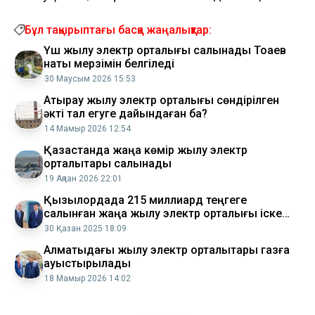
Бұл тақырыптағы басқа жаңалықтар:
Үш жылу электр орталығы салынады Тоқаев
нақты мерзімін белгіледі
30 Маусым 2026 15:53
Атырау жылу электр орталығы сөндірілген
әкті тал егуге дайындаған ба?
14 Мамыр 2026 12:54
Қазақстанда жаңа көмір жылу электр
орталықтары салынады
19 Ақпан 2026 22:01
Қызылордада 215 миллиард теңгеге
салынған жаңа жылу электр орталығы іске
қосылды
30 Қазан 2025 18:09
Алматыдағы жылу электр орталықтары газға
ауыстырылады
18 Мамыр 2026 14:02