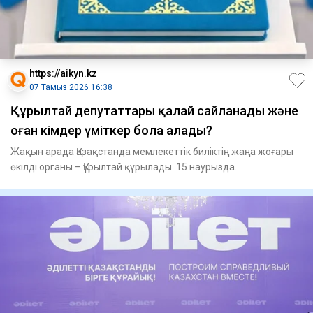
https://aikyn.kz
07 Тамыз 2026 16:38
Құрылтай депутаттары қалай сайланады және
оған кімдер үміткер бола алады?
Жақын арада Қазақстанда мемлекеттік биліктің жаңа жоғары
өкілді органы – Құрылтай құрылады. 15 наурызда
республикалық