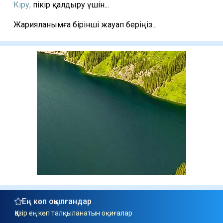
Кіру,
пікір қалдыру үшін...
Жарияланымға бірінші жауап беріңіз...
Ең көп оқылғандар
Қазір ең көп талқыланатын оқиғалар