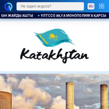
RU
ПОЛИЯҒА ҚАРСЫ ЗАҢ БҰЗУШЫЛЫҚ ҮШІН ЕСКЕРТУ ЖАСАЛДЫ