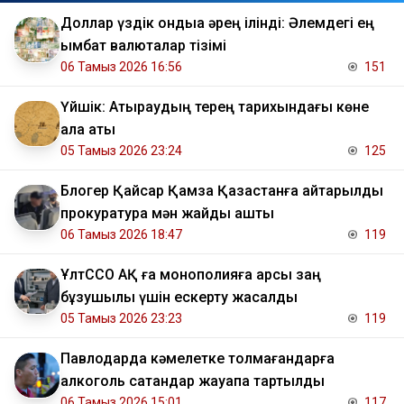
Доллар үздік ондыққа әрең ілінді: Әлемдегі ең
қымбат валюталар тізімі
06 Тамыз 2026 16:56
151
Үйшік: Атыраудың терең тарихындағы көне
қала аты
05 Тамыз 2026 23:24
125
Блогер Қайсар Қамза Қазақстанға қайтарылды
прокуратура мән жайды ашты
06 Тамыз 2026 18:47
119
ҰлтССО АҚ ға монополияға қарсы заң
бұзушылық үшін ескерту жасалды
05 Тамыз 2026 23:23
119
Павлодарда кәмелетке толмағандарға
алкоголь сатқандар жауапқа тартылды
06 Тамыз 2026 15:01
117