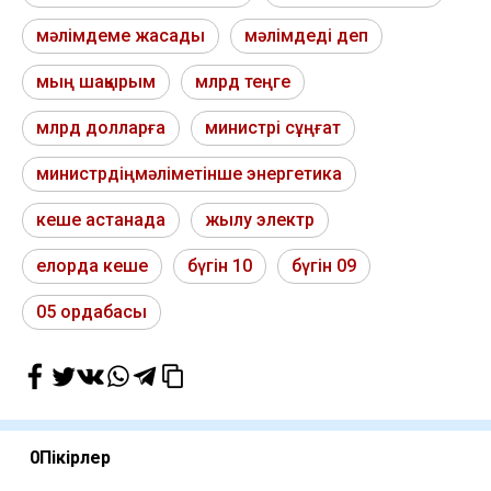
мәлімдеме жасады
мәлімдеді деп
мың шақырым
млрд теңге
млрд долларға
министрі сұңғат
министрдіңмәліметінше энергетика
кеше астанада
жылу электр
елорда кеше
бүгін 10
бүгін 09
05 ордабасы
0
Пікірлер