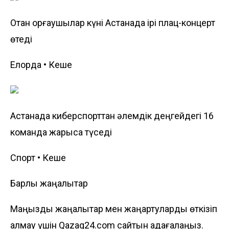
Отан қорғаушылар күні Астанада ірі плац-концерт
өтеді
Елорда • Кеше
Астанада киберспорттан әлемдік деңгейдегі 16
команда жарысқа түседі
Спорт • Кеше
Барлық жаңалықтар
Маңызды жаңалықтар мен жаңартуларды өткізіп
алмау үшін Qazaq24.com сайтын қадағалаңыз.