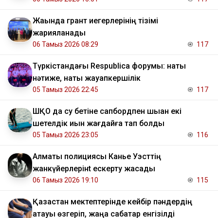
Жақында грант иегерлерінің тізімі
жарияланады
06 Тамыз 2026 08:29
117
Түркістандағы Respublica форумы: нақты
нәтиже, нақты жауапкершілік
05 Тамыз 2026 22:45
117
ШҚО да су бетіне сапбордпен шыққан екі
шетелдік қиын жағдайға тап болды
05 Тамыз 2026 23:05
116
Алматы полициясы Канье Уэсттің
жанкүйерлерінt ескерту жасады
06 Тамыз 2026 19:10
115
Қазақстан мектептерінде кейбір пәндердің
атауы өзгеріп, жаңа сабақтар енгізілді