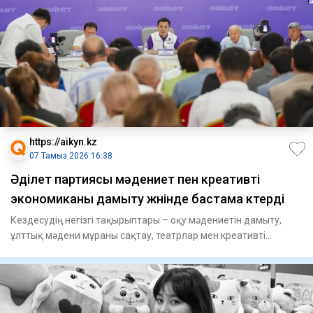
https://aikyn.kz
07 Тамыз 2026 16:38
Әділет партиясы мәдениет пен креативті
экономиканы дамыту жөнінде бастама көтерді
Кездесудің негізгі тақырыптары – оқу мәдениетін дамыту,
ұлттық мәдени мұраны сақтау, театрлар мен креативті
индустриял