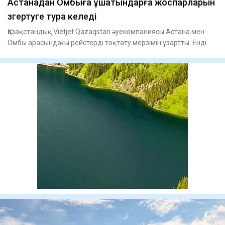
Астанадан Омбыға ұшатындарға жоспарларын
өзгертуге тура келеді
Қазақстандық Vietjet Qazaqstan әуекомпаниясы Астана мен
Омбы арасындағы рейстерді тоқтату мерзімін ұзартты. Енді
шект