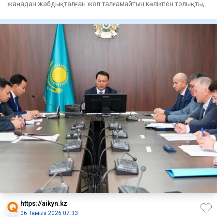
жаңадан жабдықталған жол талғамайтын көлікпен толықты, -
деп
https://aikyn.kz
06 Тамыз 2026 07:33