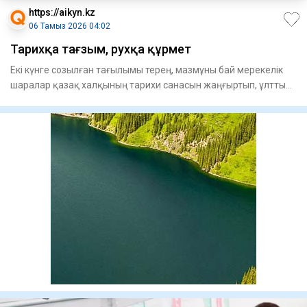
https://aikyn.kz
06 Тамыз 2026 04:02
Тарихқа тағзым, рухқа құрмет
Екі күнге созылған тағылымы терең, мазмұны бай мерекелік
шаралар қазақ халқының тарихи санасын жаңғыртып, ұлттық
рухты