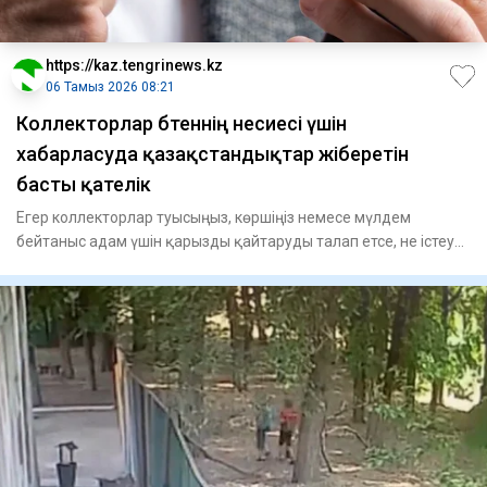
https://kaz.tengrinews.kz
06 Тамыз 2026 08:21
Коллекторлар бөтеннің несиесі үшін
хабарласуда қазақстандықтар жіберетін
басты қателік
Егер коллекторлар туысыңыз, көршіңіз немесе мүлдем
бейтаныс адам үшін қарызды қайтаруды талап етсе, не істеу
керек? М