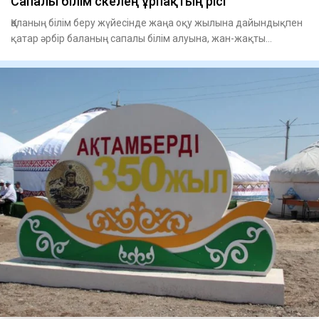
Сапалы білім өскелең ұрпақтың өрісі
Қаланың білім беру жүйесінде жаңа оқу жылына дайындықпен
қатар әрбір баланың сапалы білім алуына, жан-жақты
дамуына жә