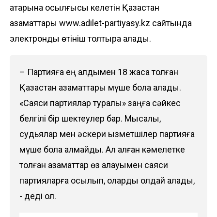
қатарына қосылғысы келетін Қазақстан
азаматтары
www.adilet-partiyasy.kz
сайтында
электронды өтініш толтыра алады.
– Партияға ең алдымен 18 жасқа толған
Қазақстан азаматтары мүше бола алады.
«Саяси партиялар туралы» заңға сәйкес
белгілі бір шектеулер бар. Мысалы,
судьялар мен әскери қызметшілер партияға
мүше бола алмайды. Ал қалған кәмелетке
толған азаматтар өз қалауымен саяси
партияларға қосылып, оларды қолдай алады,
- деді ол.