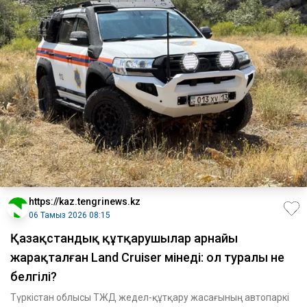
https://kaz.tengrinews.kz
06 Тамыз 2026 08:15
Қазақстандық құтқарушылар арнайы
жарақталған Land Cruiser мінеді: ол туралы не
белгілі?
Түркістан облысы ТЖД жедел-құтқару жасағының автопаркі