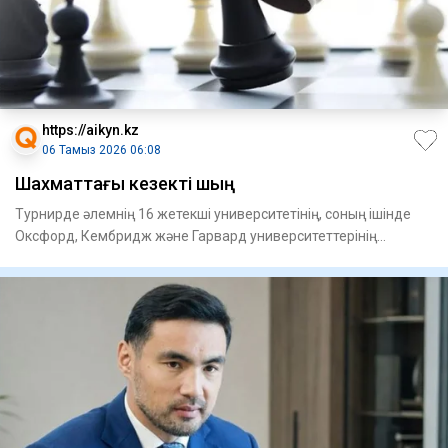
https://aikyn.kz
06 Тамыз 2026 06:08
Шахматтағы кезекті шың
Турнирде әлемнің 16 жетекші университетінің, соның ішінде
Оксфорд, Кембридж және Гарвард университеттерінің
командалар