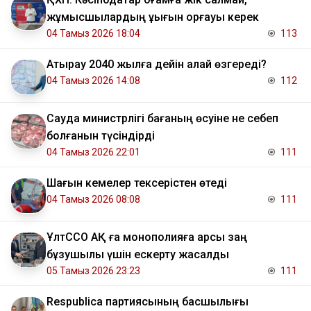
жұмысшылардың құқығын қорғауы керек
04 Тамыз 2026 18:04
113
Атырау 2040 жылға дейін қалай өзгереді?
04 Тамыз 2026 14:08
112
Сауда министрлігі бағаның өсуіне не себеп
болғанын түсіндірді
04 Тамыз 2026 22:01
111
Шағын кемелер тексерістен өтеді
04 Тамыз 2026 08:08
111
ҰлтССО АҚ ға монополияға қарсы заң
бұзушылық үшін ескерту жасалды
05 Тамыз 2026 23:23
111
Respublica партиясының басшылығы