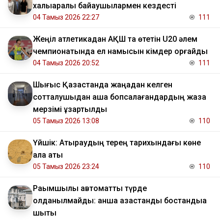
халықаралық байқаушылармен кездесті
04 Тамыз 2026 22:27
111
Жеңіл атлетикадан АҚШ та өтетін U20 әлем
чемпионатында ел намысын кімдер қорғайды
04 Тамыз 2026 20:52
111
Шығыс Қазақстанда жаңадан келген
сотталушыдан ақша бопсалағандардың жаза
мерзімі ұзартылды
05 Тамыз 2026 13:08
110
Үйшік: Атыраудың терең тарихындағы көне
қала аты
05 Тамыз 2026 23:24
110
Рақымшылық автоматты түрде
қолданылмайды: қанша қазақстандық бостандыққа
шықты