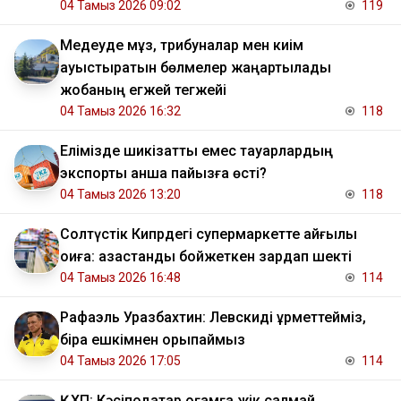
04 Тамыз 2026 09:02
119
Медеуде мұз, трибуналар мен киім
ауыстыратын бөлмелер жаңартылады
жобаның егжей тегжейі
04 Тамыз 2026 16:32
118
Елімізде шикізаттық емес тауарлардың
экспорты қанша пайызға өсті?
04 Тамыз 2026 13:20
118
Солтүстік Кипрдегі супермаркетте қайғылы
оқиға: қазақстандық бойжеткен зардап шекті
04 Тамыз 2026 16:48
114
Рафаэль Уразбахтин: Левскиді құрметтейміз,
бірақ ешкімнен қорықпаймыз
04 Тамыз 2026 17:05
114
ҚХП: Кәсіподақтар қоғамға жік салмай,