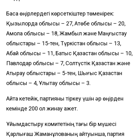
Басқа өңірлердегі көрсеткіштер төменірек:
Қызылорда облысы – 27, Ақтөбе облысы – 20,
Ақмола облысы – 18, Жамбыл және Маңғыстау
облыстары – 15-тен, Түркістан облысы – 13,
Абай облысы – 11, Батыс Қазақстан облысы – 10,
Павлодар облысы – 7, Солтүстік Қазақстан және
Атырау облыстары – 5-тен, Шығыс Қазақстан
облысы – 4, Ұлытау облысы – 3.
Айта кетейік, партияны тіркеу үшін әр өңірден
кемінде 200 қол жинау қажет.
Ұйымдастыру комитетінің тағы бір мүшесі
Қарлығаш Жаманқұлованың айтуынша, партия