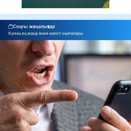
Соңғы жаңалықтар
Күннің ең жаңа және өзекті оқиғалары