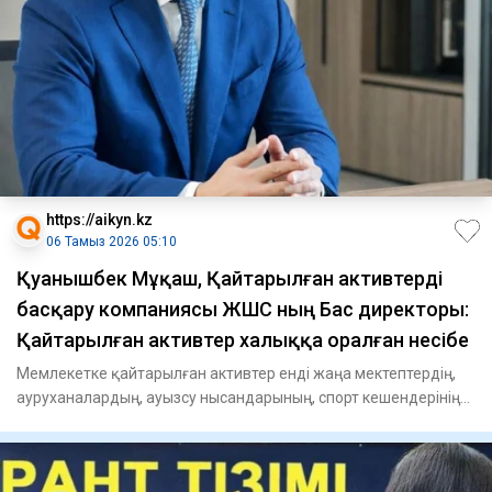
https://aikyn.kz
06 Тамыз 2026 05:10
Қуанышбек Мұқаш, Қайтарылған активтерді
басқару компаниясы ЖШС ның Бас директоры:
Қайтарылған активтер халыққа оралған несібе
Мемлекетке қайтарылған активтер енді жаңа мектептердің,
аурухана­лардың, ауызсу нысандарының, спорт кешендерінің
және