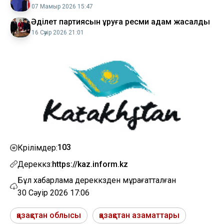
07 Мамыр 2026 15:47
Әділет партиясын құруға ресми қадам жасалды
16 Сәуір 2026 21:01
103
Көрілімдер:
Дереккөз:
https://kaz.inform.kz
Бұл хабарлама дереккөзден мұрағатталған
30 Сәуір 2026 17:06
қазақстан облысы
қазақстан азаматтары