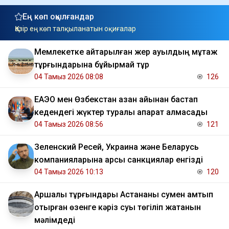
Ең көп оқылғандар
Қазір ең көп талқыланатын оқиғалар
Мемлекетке қайтарылған жер ауылдың мұқтаж
тұрғындарына бұйырмай тұр
04 Тамыз 2026 08:08
126
ЕАЭО мен Өзбекстан қазан айынан бастап
кедендегі жүктер туралы ақпарат алмасады
04 Тамыз 2026 08:56
121
Зеленский Ресей, Украина және Беларусь
компанияларына қарсы санкциялар енгізді
04 Тамыз 2026 10:13
120
Аршалы тұрғындары Астананы сумен қамтып
отырған өзенге кәріз суы төгіліп жатқанын
мәлімдеді