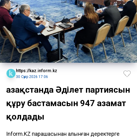
https://kaz.inform.kz
30 Сәуір 2026 17:06
Қазақстанда Әділет партиясын
құру бастамасын 947 азамат
қолдады
Inform.KZ парақшасынан алынған деректерге