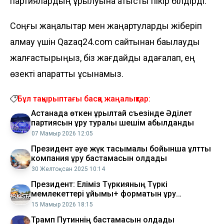
партиялардың құрылуына қатысты пікір білдірді
.
Соңғы жаңалықтар мен жаңартуларды жіберіп
алмау үшін Qazaq24.com сайтынан бақылауды
жалғастырыңыз, біз жағдайды қадағалап, ең
өзекті ақпаратты ұсынамыз.
Бұл тақырыптағы басқа жаңалықтар:
Астанада өткен құрылтай съезінде Әділет
партиясын құру туралы шешім қабылданды
07 Мамыр 2026 12:05
Президент әуе жүк тасымалы бойынша ұлттық
компания құру бастамасын қолдады
30 Желтоқсан 2025 10:14
Президент: Еліміз Түркияның Түркі
мемлекеттері ұйымы+ форматын құру
бастамасын қолдады
15 Мамыр 2026 18:15
Трамп Путиннің бастамасын қолдады