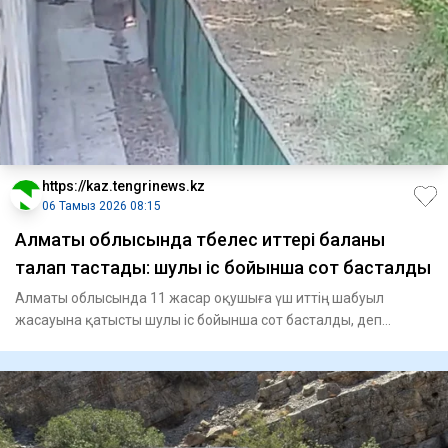
https://kaz.tengrinews.kz
06 Тамыз 2026 08:15
Алматы облысында төбелес иттері баланы
талап тастады: шулы іс бойынша сот басталды
Алматы облысында 11 жасар оқушыға үш иттің шабуыл
жасауына қатысты шулы іс бойынша сот басталды, деп
хабарлайды Tengr