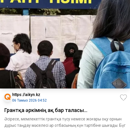
https://aikyn.kz
06 Тамыз 2026 04:52
Грантқа әркімнің ақ бар таласы...
Әсіресе, мемлекеттік грантқа түсу немесе жоғары оқу орнын
дұрыс таңдау мәселесі әр отбасының күн тәртібіне шығады. Бүг