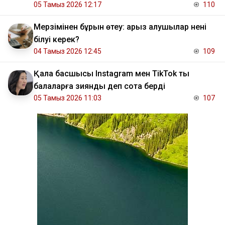
05 Тамыз 2026 12:17
110
Мерзімінен бұрын өтеу: қарыз алушылар нені
білуі керек?
04 Тамыз 2026 12:45
109
Қала басшысы Instagram мен TikTok ты
балаларға зиянды деп сотқа берді
05 Тамыз 2026 11:03
107