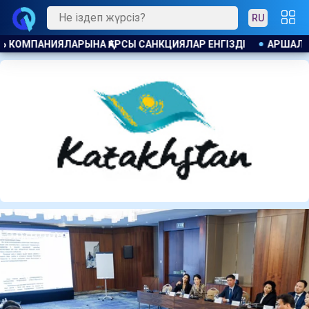
RU
АРШАЛЫ ТҰРҒЫНДАРЫ АСТАНАНЫ СУМЕН ҚАМТЫП ОТЫРҒАН 