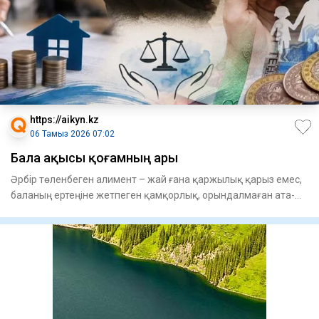
https://aikyn.kz
06 Тамыз 2026 07:02
Бала ақысы қоғамның ары
Әрбір төленбеген алимент – жай ғана қаржылық қарыз емес,
баланың ертеңіне жетпеген қамқорлық, орындалмаған ата-
ана пар