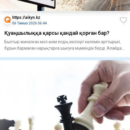
https://aikyn.kz
06 Тамыз 2026 06:44
Қуаңшылыққа қарсы қандай қорған бар?
Былтыр жиналған мол өнім елдің экспорт көлемін арттырып,
бұрын бармаған нарықтарға шығуға мүмкіндік берді. Алайда
биыл