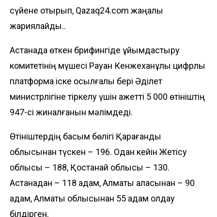
сүйене отырып, Qazaq24.com жаңалық
жариялайды..
Астанада өткен брифингіде ұйымдастыру
комитетінің мүшесі Рауан Кенжеханұлы цифрлық
платформа іске қосылғалы бері Әділет
министрлігіне тіркелу үшін қажетті 5 000 өтініштің
947-сі жиналғанын мәлімдеді.
Өтініштердің басым бөлігі Қарағанды
облысынан түскен – 196. Одан кейін Жетісу
облысы – 188, Қостанай облысы – 130.
Астанадан – 118 адам, Алматы қаласынан – 90
адам, Алматы облысынан 55 адам қолдау
білдірген.