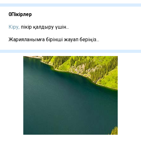
0
Пікірлер
Кіру,
пікір қалдыру үшін...
Жарияланымға бірінші жауап беріңіз...