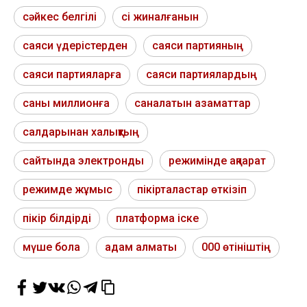
сәйкес белгілі
сі жиналғанын
саяси үдерістерден
саяси партияның
саяси партияларға
саяси партиялардың
саны миллионға
саналатын азаматтар
салдарынан халықтың
сайтында электронды
режимінде ақпарат
режимде жұмыс
пікірталастар өткізіп
пікір білдірді
платформа іске
мүше бола
адам алматы
000 өтініштің