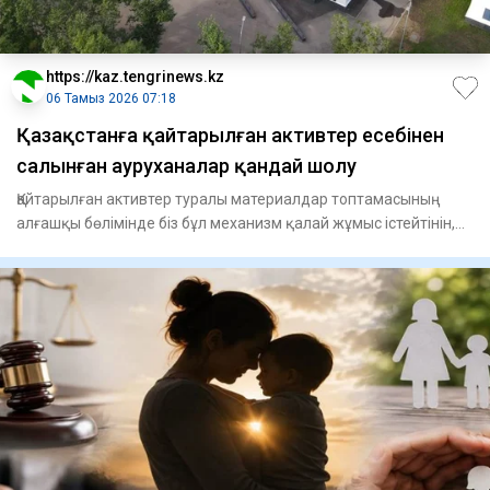
https://kaz.tengrinews.kz
06 Тамыз 2026 07:18
Қазақстанға қайтарылған активтер есебінен
салынған ауруханалар қандай шолу
Қайтарылған активтер туралы материалдар топтамасының
алғашқы бөлімінде біз бұл механизм қалай жұмыс істейтінін,
елден