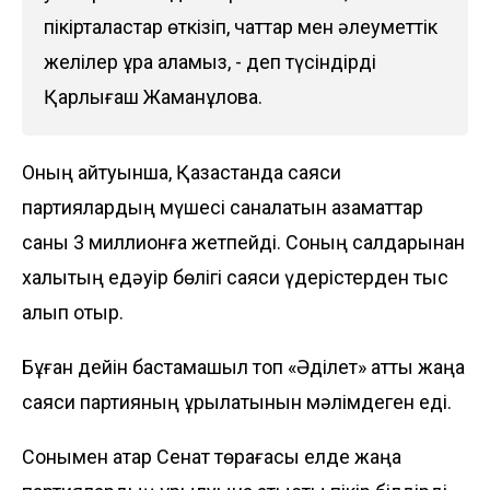
пікірталастар өткізіп, чаттар мен әлеуметтік
желілер құра аламыз, - деп түсіндірді
Қарлығаш Жаманқұлова.
Оның айтуынша, Қазақстанда саяси
партиялардың мүшесі саналатын азаматтар
саны 3 миллионға жетпейді. Соның салдарынан
халықтың едәуір бөлігі саяси үдерістерден тыс
қалып отыр.
Бұған дейін бастамашыл топ «Әділет» атты
жаңа
саяси партияның құрылатынын
мәлімдеген еді.
Сонымен қатар Сенат төрағасы елде
жаңа