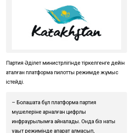
Партия Әділет министрлігінде тіркелгенге дейін
аталған платформа пилоттық режимде жұмыс
істейді.
– Болашақта бұл платформа партия
мүшелеріне арналған цифрлық
инфрақұрылымға айналады. Онда біз нақты
уақыт режимінде ақпарат алмасып,