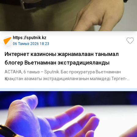
https://sputnik.kz
06 Тамыз 2026 18:23
Интернет казиноны жарнамалаған танымал
блогер Вьетнамнан экстрадицияланды
АСТАНА, 6 тамыз – Sputnik. Бас прокуратура Вьетнамнан
Қазақстан азаматы экстрадицияланғанын мәлімдеді.Тергеп-
тексеру орг