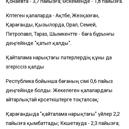
Қонаевта - 3,7 пайызға; Өскеменде - 1,8 пайызға.
Көптеген қалаларда - Ақтөбе, Жезқазған,
Қарағанды, Қызылорда, Орал, Семей,
Петропавл, Тараз, Шымкентте - баға бұрынғы
деңгейінде "қатып қалды".
Қайталама нарықтағы пәтерлердің құны да
өзгеріссіз қалды
Республика бойынша бағаның өсімі 0,6 пайыз
деңгейінде болды. Жекелеген қалалардағы
айтарлықтай көрсеткіштерге тоқталсақ:
Қарағандыда "қайталама нарықтағы" үйлер 2,2
пайызға қымбаттады; Көкшетауда - 2,3 пайызға;