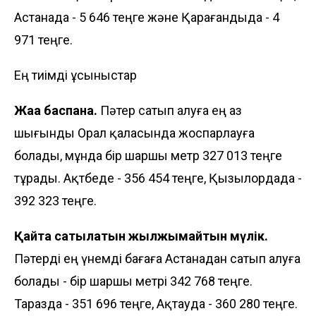
Астанада - 5 646 теңге және Қарағандыда - 4
971 теңге.
Ең тиімді ұсыныстар
Жаңа баспана.
Пәтер сатып алуға ең аз
шығынды Орал қаласында жоспарлауға
болады, мұнда бір шаршы метр 327 013 теңге
тұрады. Ақтөбеде - 356 454 теңге, Қызылордада -
392 323 теңге.
Қайта сатылатын жылжымайтын мүлік.
Пәтерді ең үнемді бағаға Астанадан сатып алуға
болады - бір шаршы метрі 342 768 теңге.
Таразда - 351 696 теңге, Ақтауда - 360 280 теңге.