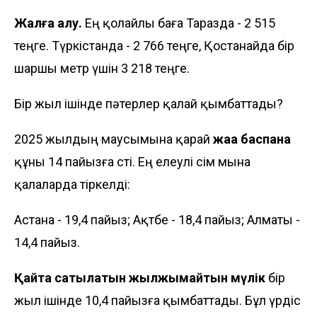
Жалға алу.
Ең қолайлы баға Таразда - 2 515
теңге. Түркістанда - 2 766 теңге, Қостанайда бір
шаршы метр үшін 3 218 теңге.
Бір жыл ішінде пәтерлер қалай қымбаттады?
2025 жылдың маусымына қарай
жаңа баспана
құны 14 пайызға өсті. Ең елеулі өсім мына
қалаларда тіркелді:
Астана - 19,4 пайыз; Ақтөбе - 18,4 пайыз; Алматы -
14,4 пайыз.
Қайта сатылатын жылжымайтын мүлік
бір
жыл ішінде 10,4 пайызға қымбаттады. Бұл үрдіс