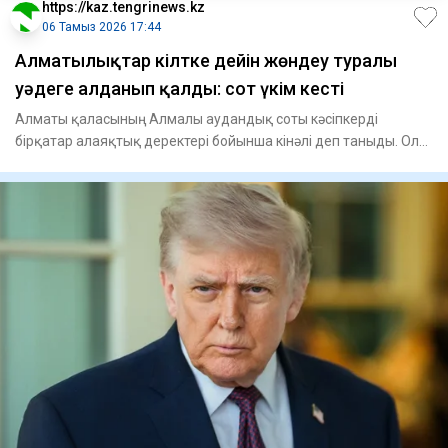
https://kaz.tengrinews.kz
06 Тамыз 2026 17:44
Алматылықтар кілтке дейін жөндеу туралы
уәдеге алданып қалды: сот үкім кесті
Алматы қаласының Алмалы аудандық соты кәсіпкерді
бірқатар алаяқтық деректері бойынша кінәлі деп таныды. Ол
клиенттері