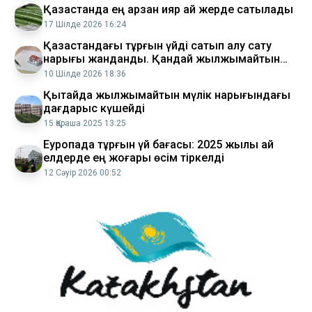
Қазақстанда ең арзан қияр қай жерде сатылады
17 Шілде 2026 16:24
Қазақстандағы тұрғын үйді сатып алу сату
нарығы жанданды. Қандай жылжымайтын
мүлік трендте?
10 Шілде 2026 18:36
Қытайда жылжымайтын мүлік нарығындағы
дағдарыс күшейді
15 Қараша 2025 13:25
Еуропада тұрғын үй бағасы: 2025 жылы қай
елдерде ең жоғары өсім тіркелді
12 Сәуір 2026 00:52