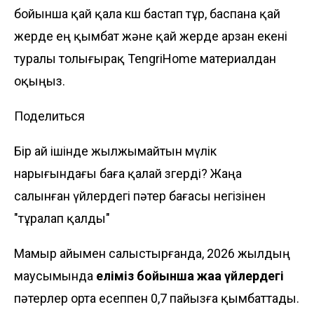
бойынша қай қала көш бастап тұр, баспана қай
жерде ең қымбат және қай жерде арзан екені
туралы толығырақ
TengriHome материалдан
оқыңыз.
Поделиться
Бір ай ішінде жылжымайтын мүлік
нарығындағы баға қалай өзгерді? Жаңа
салынған үйлердегі пәтер бағасы негізінен
"тұралап қалды"
Мамыр айымен салыстырғанда, 2026 жылдың
маусымында
еліміз бойынша
жаңа үйлердегі
пәтерлер орта есеппен 0,7 пайызға қымбаттады.