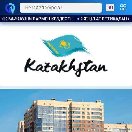
RU
Л АТЛЕТИКАДАН АҚШ ТА ӨТЕТІН U20 ӘЛЕМ ЧЕМПИОНАТЫНДА 