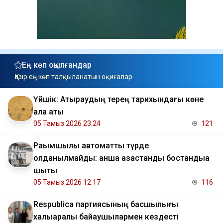
Ең көп оқылғандар
Қазір ең көп талқыланатын оқиғалар
Үйшік: Атыраудың терең тарихындағы көне
қала аты
05 Тамыз 2026 23:24
121
Рақымшылық автоматты түрде
қолданылмайды: қанша қазақстандық бостандыққа
шықты
05 Тамыз 2026 12:17
116
Respublica партиясының басшылығы
халықаралық байқаушылармен кездесті