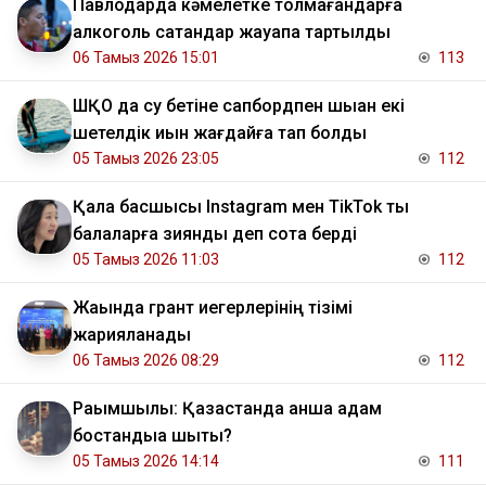
Павлодарда кәмелетке толмағандарға
алкоголь сатқандар жауапқа тартылды
06 Тамыз 2026 15:01
113
ШҚО да су бетіне сапбордпен шыққан екі
шетелдік қиын жағдайға тап болды
05 Тамыз 2026 23:05
112
Қала басшысы Instagram мен TikTok ты
балаларға зиянды деп сотқа берді
05 Тамыз 2026 11:03
112
Жақында грант иегерлерінің тізімі
жарияланады
06 Тамыз 2026 08:29
112
Рақымшылық: Қазақстанда қанша адам
бостандыққа шықты?
05 Тамыз 2026 14:14
111