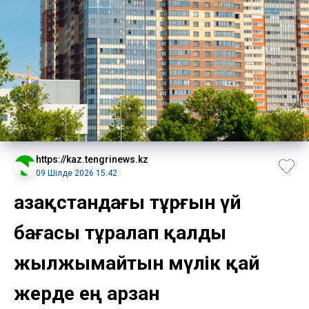
https://kaz.tengrinews.kz
09 Шілде 2026 15:42
Қазақстандағы тұрғын үй
бағасы тұралап қалды
жылжымайтын мүлік қай
жерде ең арзан