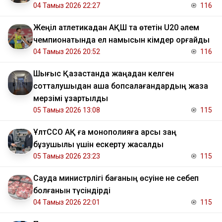
04 Тамыз 2026 22:27
116
Жеңіл атлетикадан АҚШ та өтетін U20 әлем
чемпионатында ел намысын кімдер қорғайды
04 Тамыз 2026 20:52
116
Шығыс Қазақстанда жаңадан келген
сотталушыдан ақша бопсалағандардың жаза
мерзімі ұзартылды
05 Тамыз 2026 13:08
115
ҰлтССО АҚ ға монополияға қарсы заң
бұзушылық үшін ескерту жасалды
05 Тамыз 2026 23:23
115
Сауда министрлігі бағаның өсуіне не себеп
болғанын түсіндірді
04 Тамыз 2026 22:01
115