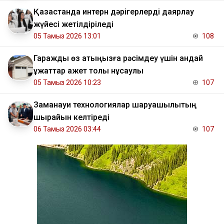
Қазақстанда интерн дәрігерлерді даярлау
жүйесі жетілдіріледі
05 Тамыз 2026 13:01
108
Гаражды өз атыңызға рәсімдеу үшін қандай
құжаттар қажет толық нұсқаулық
05 Тамыз 2026 10:23
107
Заманауи технологиялар шаруашылықтың
шырайын келтіреді
06 Тамыз 2026 03:44
107