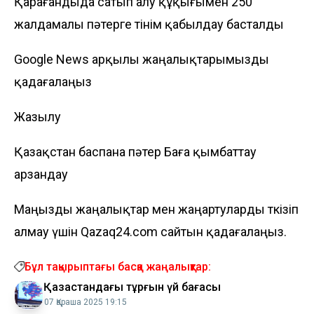
Қарағандыда сатып алу құқығымен 250
жалдамалы пәтерге өтінім қабылдау басталды
Google News арқылы жаңалықтарымызды
қадағалаңыз
Жазылу
Қазақстан
баспана
пәтер
Баға
қымбаттау
арзандау
Маңызды жаңалықтар мен жаңартуларды өткізіп
алмау үшін Qazaq24.com сайтын қадағалаңыз.
Бұл тақырыптағы басқа жаңалықтар:
Қазақстандағы тұрғын үй бағасы
07 Қараша 2025 19:15