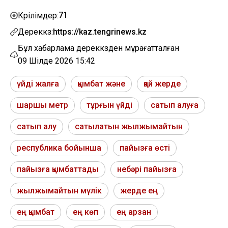
71
Көрілімдер:
Дереккөз:
https://kaz.tengrinews.kz
Бұл хабарлама дереккөзден мұрағатталған
09 Шілде 2026 15:42
үйді жалға
қымбат және
қай жерде
шаршы метр
тұрғын үйді
сатып алуға
сатып алу
сатылатын жылжымайтын
республика бойынша
пайызға өсті
пайызға қымбаттады
небәрі пайызға
жылжымайтын мүлік
жерде ең
ең қымбат
ең көп
ең арзан