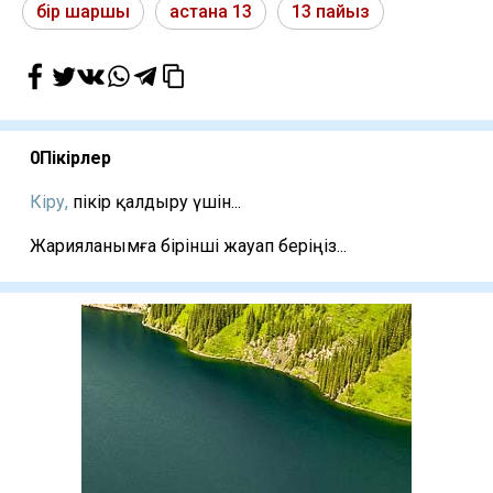
бір шаршы
астана 13
13 пайыз
0
Пікірлер
Кіру,
пікір қалдыру үшін...
Жарияланымға бірінші жауап беріңіз...