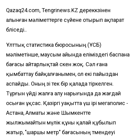
Qazaq24.com, Tengrinews.KZ дереккөзінен
алынған мәліметтерге сүйене отырып ақпарат
бөліседі..
Ұлттық статистика бюросының (ҰСБ)
мәліметінше, маусым айында еліміздегі баспана
бағасы айтарлықтай өскен жоқ. Сәл ғана
қымбаттау байқалғанымен, ол екі пайыздан
аспайды. Оның өзі тек бір қалада тіркелген.
Тұрғын үйді жалға алу нарығында да жағдай
осыған ұқсас. Қазіргі уақытта үш ірі мегаполис -
Астана, Алматы және Шымкентте
жылжымайтын мүлік құны қалай құбылып
жатыр, "шаршы метр" бағасының төмендеуі