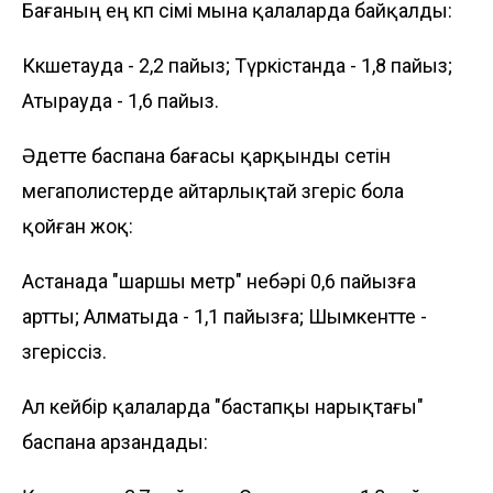
Бағаның ең көп өсімі мына қалаларда байқалды:
Көкшетауда - 2,2 пайыз; Түркістанда - 1,8 пайыз;
Атырауда - 1,6 пайыз.
Әдетте баспана бағасы қарқынды өсетін
мегаполистерде айтарлықтай өзгеріс бола
қойған жоқ:
Астанада "шаршы метр" небәрі 0,6 пайызға
артты; Алматыда - 1,1 пайызға; Шымкентте -
өзгеріссіз.
Ал кейбір қалаларда "бастапқы нарықтағы"
баспана арзандады: