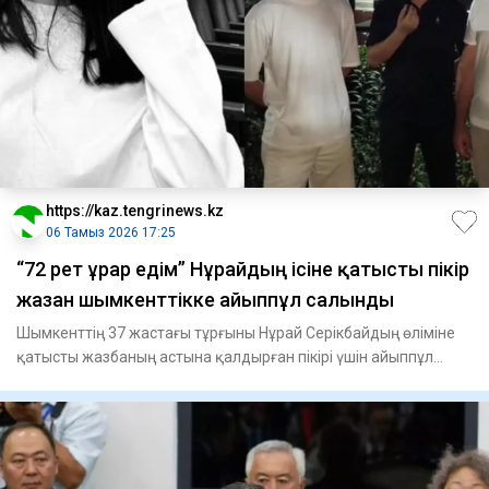
https://kaz.tengrinews.kz
06 Тамыз 2026 17:25
“72 рет ұрар едім” Нұрайдың ісіне қатысты пікір
жазған шымкенттікке айыппұл салынды
Шымкенттің 37 жастағы тұрғыны Нұрай Серікбайдың өліміне
қатысты жазбаның астына қалдырған пікірі үшін айыппұл
арқалад