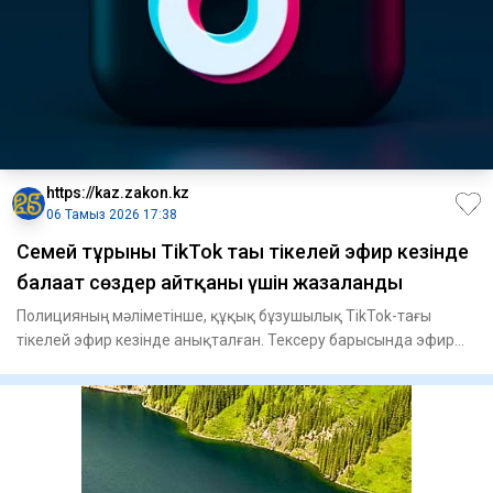
https://kaz.zakon.kz
06 Тамыз 2026 17:38
Семей тұрғыны TikTok тағы тікелей эфир кезінде
балағат сөздер айтқаны үшін жазаланды
Полицияның мәліметінше, құқық бұзушылық TikTok-тағы
тікелей эфир кезінде анықталған. Тексеру барысында эфир
жүргізген ә