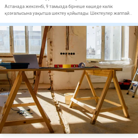
Астанада жексенбі, 9 тамызда бірнеше көшеде көлік
қозғалысына уақытша шектеу қойылады. Шектеулер жаппай
спорттық іс-ш