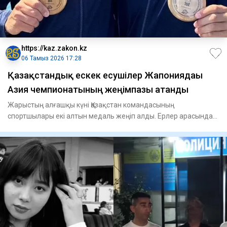
https://kaz.zakon.kz
06 Тамыз 2026 17:28
Қазақстандық ескек есушілер Жапониядағы
Азия чемпионатының жеңімпазы атанды
Жарыстың алғашқы күні Қазақстан командасының
спортшылары екі алтын медаль жеңіп алды. Ерлер арасында
байдаркамен 3400 м