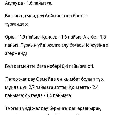
Ақтауда - 1,6 пайызға.
Бағаның төмендеуі бойынша көш бастап
тұрғандар:
Орал - 1,9 пайыз; Қонаев - 1,6 пайыз; Ақтөбе - 1,5
пайыз. Тұрғын үйді жалға алу бағасы іс жүзінде
өзгермейді
Бұл сегментте баға небәрі 0,4 пайызға өсті.
Пәтер жалдау Семейде ең қымбат болып тұр,
мұнда құн 2,7 пайызға артты; Қонаевта - 2,4
пайызға; Ақтауда - 1,5 пайызға.
Тұрғын үйді жалдау бұрынғыдан арзанырақ