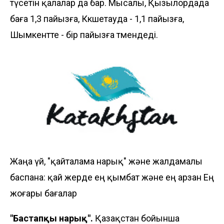
түсетін қалалар да бар. Мысалы, Қызылордада
баға 1,3 пайызға, Көкшетауда - 1,1 пайызға,
Шымкентте - бір пайызға төмендеді.
Жаңа үй, "қайталама нарық" және жалдамалы
баспана: қай жерде ең қымбат және ең арзан Ең
жоғары бағалар
"Бастапқы нарық".
Қазақстан бойынша