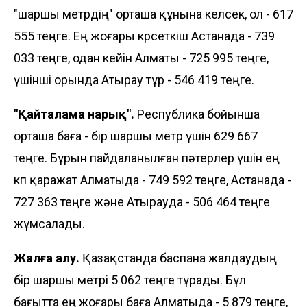
"шаршы метрдің" орташа құнына келсек, ол - 617
555 теңге. Ең жоғары көрсеткіш Астанада - 739
033 теңге, одан кейін Алматы - 725 995 теңге,
үшінші орында Атырау тұр - 546 419 теңге.
"Қайталама нарық".
Республика бойынша
орташа баға - бір шаршы метр үшін 629 667
теңге. Бұрын пайдаланылған пәтерлер үшін ең
көп қаражат Алматыда - 749 592 теңге, Астанада -
727 363 теңге және Атырауда - 506 464 теңге
жұмсалады.
Жалға алу.
Қазақстанда баспана жалдаудың
бір шаршы метрі 5 062 теңге тұрады. Бұл
бағытта ең жоғары баға Алматыда - 5 879 теңге,