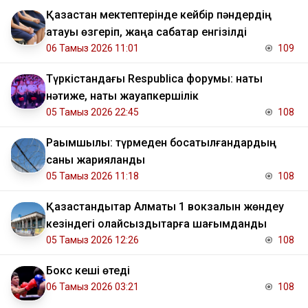
Қазақстан мектептерінде кейбір пәндердің
атауы өзгеріп, жаңа сабақтар енгізілді
06 Тамыз 2026 11:01
109
Түркістандағы Respublica форумы: нақты
нәтиже, нақты жауапкершілік
05 Тамыз 2026 22:45
108
Рақымшылық: түрмеден босатылғандардың
саны жарияланды
05 Тамыз 2026 11:18
108
Қазақстандықтар Алматы 1 вокзалын жөндеу
кезіндегі қолайсыздықтарға шағымданды
05 Тамыз 2026 12:26
108
Бокс кеші өтеді
06 Тамыз 2026 03:21
108