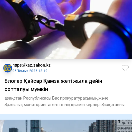
https://kaz.zakon.kz
06 Тамыз 2026 18:19
Блогер Қайсар Қамза жеті жылға дейін
сотталуы мүмкін
Қазақстан Республикасы Бас прокуратурасының және
Қаржылық мониторинг агенттігінің қызметкерлері Қазақстанның
Вьетнамдағ