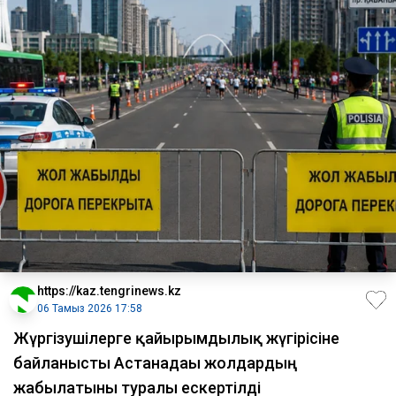
https://kaz.tengrinews.kz
06 Тамыз 2026 17:58
Жүргізушілерге қайырымдылық жүгірісіне
байланысты Астанадағы жолдардың
жабылатыны туралы ескертілді