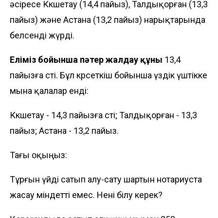
әсіресе Көкшетау (14,4 пайыз), Талдықорған (13,3
пайыз) және Астана (13,2 пайыз) нарықтарында
белсенді жүрді.
Еліміз бойынша пәтер жалдау құны
13,4
пайызға өсті. Бұл көрсеткіш бойынша үздік үштікке
мына қалалар енді:
Көкшетау - 14,3 пайызға өсті; Талдықорған - 13,3
пайыз; Астана - 13,2 пайыз.
Тағы оқыңыз:
Тұрғын үйді сатып алу-сату шартын нотариуста
жасау міндетті емес. Нені білу керек?