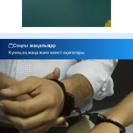
Соңғы жаңалықтар
Күннің ең жаңа және өзекті оқиғалары