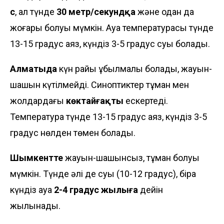
с
, ал түнде
30 метр/секундқа
және одан да
жоғары болуы мүмкін. Ауа температурасы түнде
13-15 градус аяз, күндіз 3-5 градус суық болады.
Алматыда
күн райы құбылмалы болады, жауын-
шашын күтілмейді. Синоптиктер тұман мен
жолдардағы
көктайғақты
ескертеді.
Температура түнде 13-15 градус аяз, күндіз 3-5
градус нөлден төмен болады.
Шымкентте
жауын-шашынсыз, тұман болуы
мүмкін. Түнде әлі де суық (10-12 градус), бірақ
күндіз ауа
2-4 градус жылыға
дейін
жылынады.