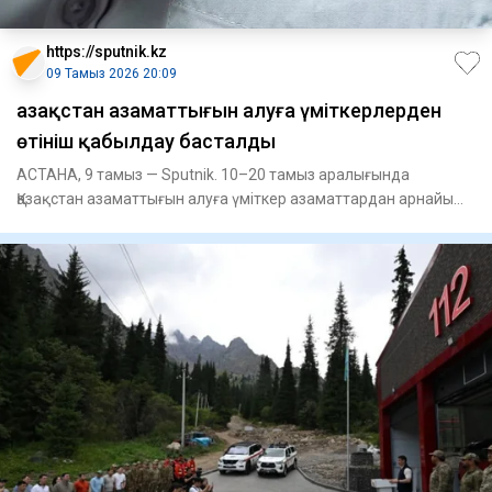
https://sputnik.kz
09 Тамыз 2026 20:09
Қазақстан азаматтығын алуға үміткерлерден
өтініш қабылдау басталды
АСТАНА, 9 тамыз — Sputnik. 10–20 тамыз аралығында
Қазақстан азаматтығын алуға үміткер азаматтардан арнайы
тестілеуге өті