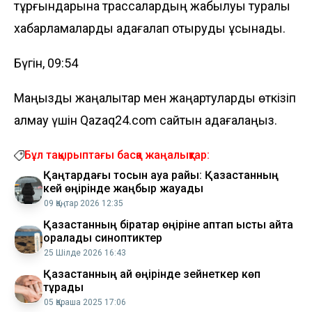
тұрғындарына трассалардың жабылуы туралы
хабарламаларды қадағалап отыруды ұсынады.
Бүгін, 09:54
Маңызды жаңалықтар мен жаңартуларды өткізіп
алмау үшін Qazaq24.com сайтын қадағалаңыз.
Бұл тақырыптағы басқа жаңалықтар:
Қаңтардағы тосын ауа райы: Қазақстанның
кей өңірінде жаңбыр жауады
09 Қаңтар 2026 12:35
Қазақстанның бірқатар өңіріне аптап ыстық қайта
оралады синоптиктер
25 Шілде 2026 16:43
Қазақстанның қай өңірінде зейнеткер көп
тұрады
05 Қараша 2025 17:06