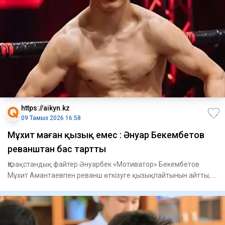
https://aikyn.kz
09 Тамыз 2026 16:58
Мұхит маған қызық емес : Әнуар Бекембетов
реванштан бас тартты
Қазақстандық файтер Әнуарбек «Мотиватор» Бекембетов
Мұхит Амантаевпен реванш өткізуге қызықпайтынын айтты, –
деп хабар