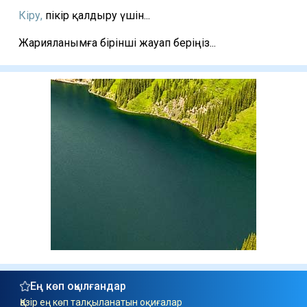
Кіру,
пікір қалдыру үшін...
Жарияланымға бірінші жауап беріңіз...
Ең көп оқылғандар
Қазір ең көп талқыланатын оқиғалар