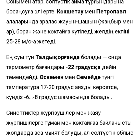
Сонымен қатар, солтүстік аймақ тұрғындарына
босаңсуға әлі ерте.
Көкшетау
мен
Петропавл
қалаларында аралас жауын-шашын (жаңбыр мен
қар), боран және көктайғақ күтіледі, желдің екпіні
25-28 м/с-қа жетеді.
Ең суық түн
Талдықорғанда
болады — онда
термометр бағандары
-22 градусқа
дейін
төмендейді.
Өскемен
мен
Семейде
түнгі
температура 17-20 градус аязды көрсетсе,
күндіз -6...-8 градус шамасында болады.
Синоптиктер жүргізушілер мен жаяу
жүргіншілерге тұман мен көктайғаққа байланысты
жолдарда аса мұқият болуды, ал солтүстік облыс