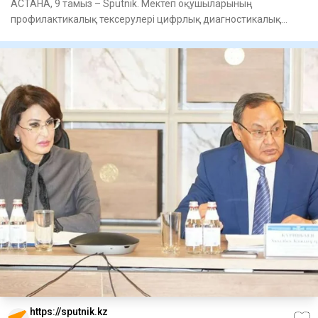
АСТАНА, 9 тамыз – Sputnik. Мектеп оқушыларының
профилактикалық тексерулері цифрлық диагностикалық
жабдықтарды пайдалану
https://sputnik.kz