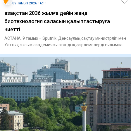
09 Тамыз 2026 16:11
Қазақстан 2036 жылға дейін жаңа
биотехнология саласын қалыптастыруға
ниетті
АСТАНА, 9 тамыз – Sputnik. Денсаулық сақтау министрлігі мен
Ұлттық ғылым академиясы отандық әзірлемелерді ғылымнан
тәжір