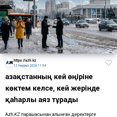
https://azh.kz
12 Наурыз 2026 11:04
Қазақстанның кей өңіріне
көктем келсе, кей жерінде
қаһарлы аяз тұрады
Azh.KZ парақшасынан алынған деректерге