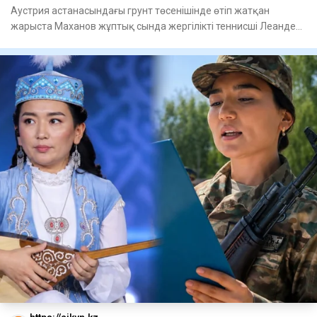
Аустрия астанасындағы грунт төсенішінде өтіп жатқан
жарыста Маханов жұптық сында жергілікті теннисші Леандер
Таубермен