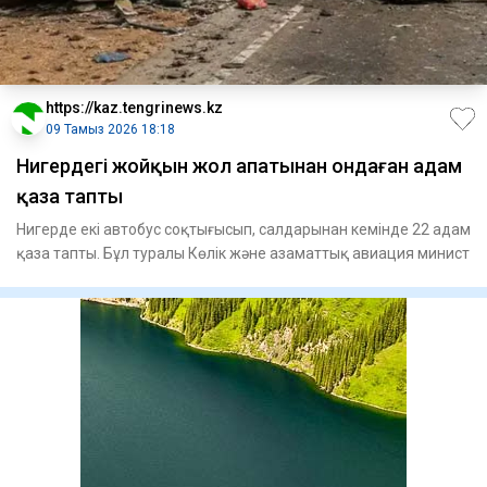
https://kaz.tengrinews.kz
09 Тамыз 2026 18:18
Нигердегі жойқын жол апатынан ондаған адам
қаза тапты
Нигерде екі автобус соқтығысып, салдарынан кемінде 22 адам
қаза тапты. Бұл туралы Көлік және азаматтық авиация минист