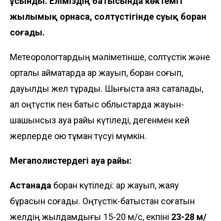
ұсынды. Еліміздің батысында көктемгі
жылымық орнаса, солтүстігінде суық боран
соғады.
Метеорологтардың мәліметінше, солтүстік және
орталық аймақтарда қар жауып, боран соғып,
дауылды жел тұрады. Шығыста аяз сақталады,
ал оңтүстік пен батыс облыстарда жауын-
шашынсыз ауа райы күтіледі, дегенмен кей
жерлерде қою тұман түсуі мүмкін.
Мегаполистердегі ауа райы:
Астанада
боран күтіледі: қар жауып, жаяу
бұрқасын соғады. Оңтүстік-батыстан соғатын
желдің жылдамдығы 15-20 м/с, екпіні
23-28 м/