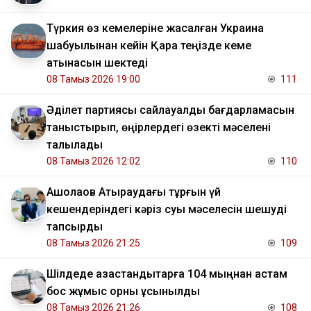
Түркия өз кемелеріне жасалған Украина
шабуылынан кейін Қара теңізде кеме
қатынасын шектеді
08 Тамыз 2026 19:00
111
Әділет партиясы сайлауалды бағдарламасын
таныстырып, өңірлердегі өзекті мәселені
талқылады
08 Тамыз 2026 12:02
110
​Ақшолақов Атыраудағы тұрғын үй
кешендеріндегі кәріз суы мәселесін шешуді
тапсырды
08 Тамыз 2026 21:25
109
​Шілдеде қазақстандықтарға 104 мыңнан астам
бос жұмыс орны ұсынылды
08 Тамыз 2026 21:26
108