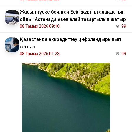
Жасыл түске боялған Есіл жұртты алаңдатып
қойды: Астанада өзен қалай тазартылып жатыр
08 Тамыз 2026 09:10
99
Қазақстанда аккредиттеу цифрландырылып
жатыр
08 Тамыз 2026 01:23
99