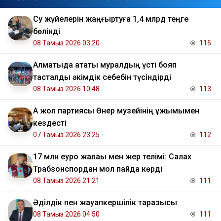
Су жүйелерін жаңғыртуға 1,4 млрд теңге
бөлінді
08 Тамыз 2026 03:20
115
Алматыда атақты муралдың үсті бояп
тасталды әкімдік себебін түсіндірді
08 Тамыз 2026 10:48
113
Ақ жол партиясы Өнер музейінің ұжымымен
кездесті
07 Тамыз 2026 23:25
112
17 млн еуро жалақы мен жер телімі: Салах
Трабзонспордан мол пайда көрді
08 Тамыз 2026 21:21
111
Әділдік пен жауапкершілік таразысы
08 Тамыз 2026 04:50
111