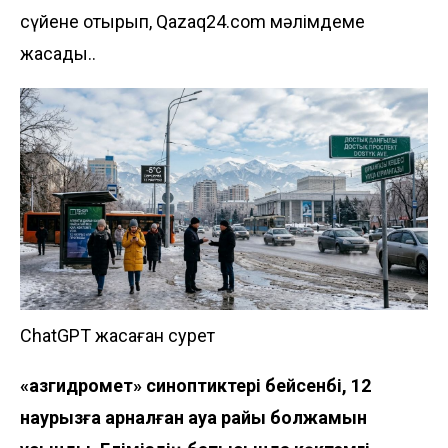
сүйене отырып, Qazaq24.com мәлімдеме
жасады..
ChatGPT жасаған сурет
«Қазгидромет» синоптиктері бейсенбі, 12
наурызға арналған ауа райы болжамын