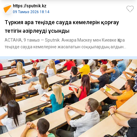
https://sputnik.kz
09 Тамыз 2026 18:14
Түркия Қара теңізде сауда кемелерін қорғау
тетігін әзірлеуді ұсынды
АСТАНА, 9 тамыз — Sputnik. Анкара Мәскеу мен Киевке Қара
теңізде сауда кемелеріне жасалатын соққылардың алдын
алуға мүмк