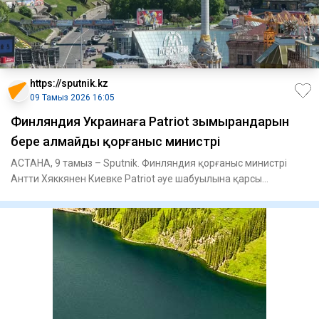
https://sputnik.kz
09 Тамыз 2026 16:05
Финляндия Украинаға Patriot зымырандарын
бере алмайды қорғаныс министрі
АСТАНА, 9 тамыз – Sputnik. Финляндия қорғаныс министрі
Антти Хяккянен Киевке Patriot әуе шабуылына қарсы
қорғаныс жүйеле