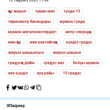
12 Наурыз 2026 11:04
қар жауып
тұман мен
түнде 13
термометр бағандары
мүмкін түнде
мүмкін мегаполистердегі
метр секундқа
мен қар
мен көктайғаққа
күндіз градус
жауын шашынсыз
жауын шашын
градусқа дейін
градус аяз
болуы мүмкін
аяз күндіз
ауа райы
15 градус
0
Пікірлер