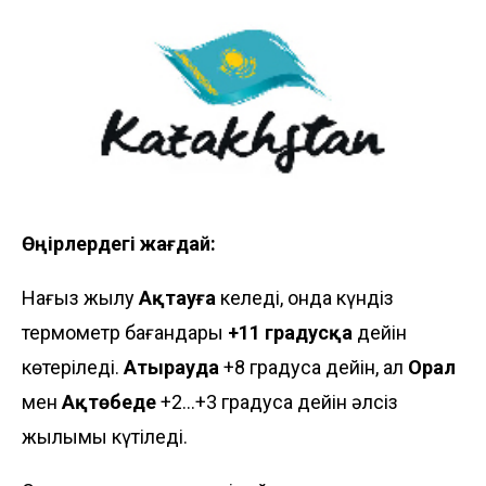
Өңірлердегі жағдай:
Нағыз жылу
Ақтауға
келеді, онда күндіз
термометр бағандары
+11 градусқа
дейін
көтеріледі.
Атырауда
+8 градусқа дейін, ал
Орал
мен
Ақтөбеде
+2...+3 градусқа дейін әлсіз
жылымық күтіледі.