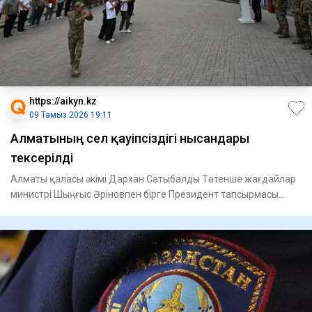
https://aikyn.kz
09 Тамыз 2026 19:11
Алматының сел қауіпсіздігі нысандары
тексерілді
Алматы қаласы әкімі Дархан Сатыбалды Төтенше жағдайлар
министрі Шыңғыс Әріновпен бірге Президент тапсырмасы
бойынша Ал