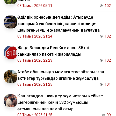
08 Тамыз 2026 05:11
102
Әділдік орнасын деп едім : Атырауда
жанармай құю бекетінің кассирі полиция
шақырғаны үшін жазаланғанын даулауда
08 Тамыз 2026 21:24
102
Жаңа Зеландия Ресейге қарсы 35 ші
санкциялар пакетін жариялады
08 Тамыз 2026 22:23
102
​Ақтөбе облысында мемлекетке қайтарылған
активтер тұрғындар игілігіне жұмсалуда
08 Тамыз 2026 21:25
101
Қашағандағы жөндеу жұмыстары кейінге
шегерілгеннен кейін 532 жұмысшы
өтемақысын ала алмай отыр
08 Тамыз 2026 21:25
99