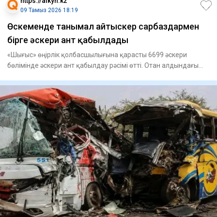
https://aikyn.kz
09 Тамыз 2026 18:19
Өскеменде танымал айтыскер сарбаздармен
бірге әскери ант қабылдады
«Шығыс» өңірлік қолбасшылығына қарасты 6699 әскери
бөлімінде әскери ант қабылдау рәсімі өтті. Отан алдындағы
қасиетті