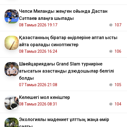
Челси Миланды жеңген ойында Дастан
Сәтпаев алаңға шықпады
08 Тамыз 2026 19:17
107
Қазақстанның бірқатар өңірлеріне аптап ыстық
қайта оралады синоптиктер
08 Тамыз 2026 16:24
106
Швейцариядағы Grand Slam турниріне
қатысатын қазақстандық дзюдошылар белгілі
болды
07 Тамыз 2026 21:08
105
Келешегі мол кеніштер
08 Тамыз 2026 08:31
104
Экологиялық мәдениет ұлттың жаңа өмір
салты