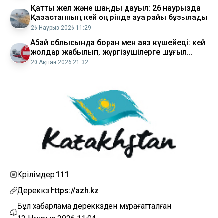
Қатты жел және шаңды дауыл: 26 наурызда
Қазақстанның кей өңірінде ауа райы бұзылады
26 Наурыз 2026 11:29
Абай облысында боран мен аяз күшейеді: кей
жолдар жабылып, жүргізушілерге шұғыл
ескерту жасалды
20 Ақпан 2026 21:32
111
Көрілімдер:
Дереккөз:
https://azh.kz
Бұл хабарлама дереккөзден мұрағатталған