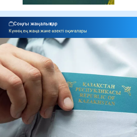
Соңғы жаңалықтар
Күннің ең жаңа және өзекті оқиғалары