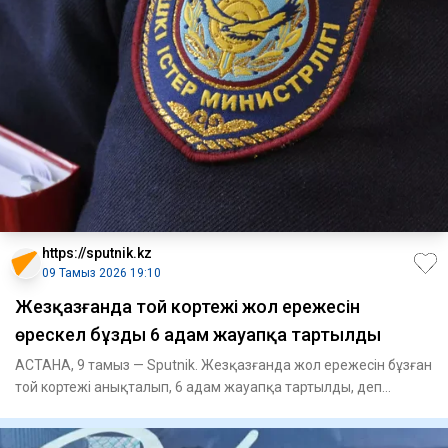
https://sputnik.kz
09 Тамыз 2026 19:10
Жезқазғанда той кортежі жол ережесін
өрескел бұзды 6 адам жауапқа тартылды
АСТАНА, 9 тамыз — Sputnik. Жезқазғанда жол ережесін бұзған
той кортежі анықталып, 6 адам жауапқа тартылды, деп
хабарлайд