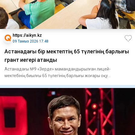
https://aikyn.kz
09 Тамыз 2026 17:48
Астанадағы бір мектептің 65 түлегінің барлығы
грант иегері атанды
Астанадағы №9 «Зерде» мамандандырылған лицей-
мектебінің биылғы 65 түлегінің барлығы жоғары оқу
орындарында тегін білім