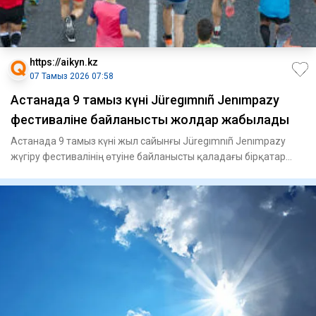
https://aikyn.kz
07 Тамыз 2026 07:58
Астанада 9 тамыз күні Jüregımnıñ Jenımpazy
фестиваліне байланысты жолдар жабылады
Астанада 9 тамыз күні жыл сайынғы Jüregımnıñ Jenımpazy
жүгіру фестивалінің өтуіне байланысты қаладағы бірқатар
көшеде