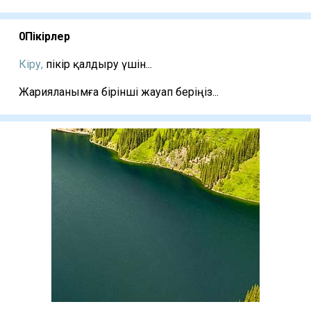
0
Пікірлер
Кіру,
пікір қалдыру үшін...
Жарияланымға бірінші жауап беріңіз...