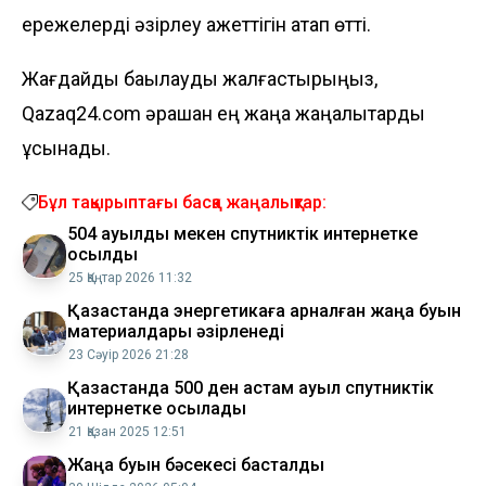
ережелерді әзірлеу қажеттігін атап өтті.
Жағдайды бақылауды жалғастырыңыз,
Qazaq24.com әрқашан ең жаңа жаңалықтарды
ұсынады.
Бұл тақырыптағы басқа жаңалықтар:
504 ауылды мекен спутниктік интернетке
қосылды
25 Қаңтар 2026 11:32
Қазақстанда энергетикаға арналған жаңа буын
материалдары әзірленеді
23 Сәуір 2026 21:28
Қазақстанда 500 ден астам ауыл спутниктік
интернетке қосылады
21 Қазан 2025 12:51
Жаңа буын бәсекесі басталды