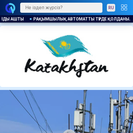
RU
ТОМАТТЫ ТҮРДЕ ҚОЛДАНЫЛМАЙДЫ: ҚАНША ҚАЗАҚСТАНДЫҚ