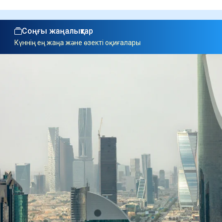
Соңғы жаңалықтар
Күннің ең жаңа және өзекті оқиғалары