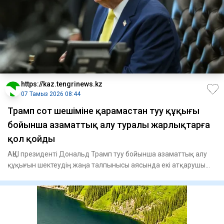
https://kaz.tengrinews.kz
07 Тамыз 2026 08:44
Трамп сот шешіміне қарамастан туу құқығы
бойынша азаматтық алу туралы жарлықтарға
қол қойды
АҚШ президенті Дональд Трамп туу бойынша азаматтық алу
құқығын шектеудің жаңа талпынысы аясында екі атқарушы
жарлыққа