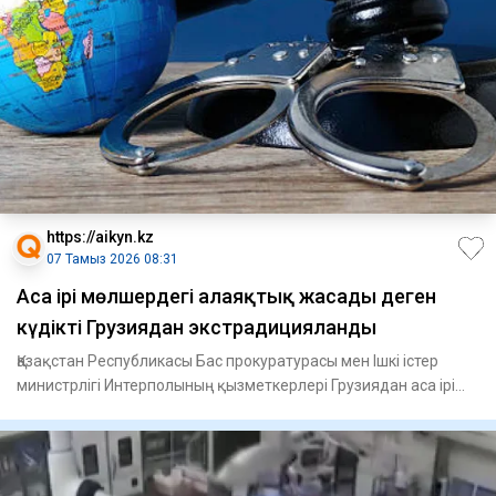
https://aikyn.kz
07 Тамыз 2026 08:31
Аса ірі мөлшердегі алаяқтық жасады деген
күдікті Грузиядан экстрадицияланды
Қазақстан Республикасы Бас прокуратурасы мен Ішкі істер
министрлігі Интерполының қызметкерлері Грузиядан аса ірі
мөлше