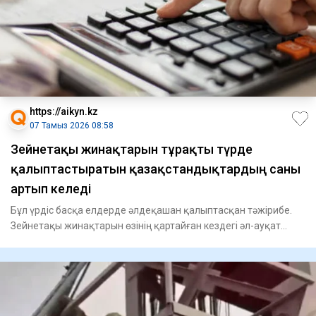
https://aikyn.kz
07 Тамыз 2026 08:58
Зейнетақы жинақтарын тұрақты түрде
қалыптастыратын қазақстандықтардың саны
артып келеді
Бұл үрдіс басқа елдерде әлдеқашан қалыптасқан тәжірибе.
Зейнетақы жинақтарын өзінің қартайған кездегі әл-ауқат
деңгейі