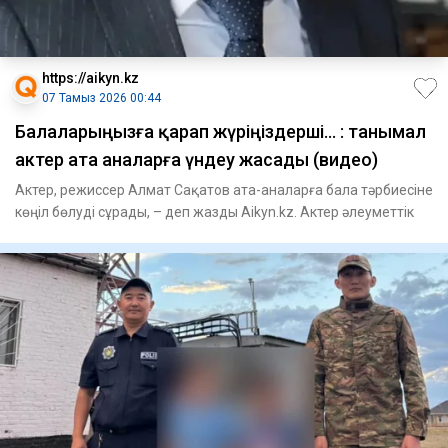
https://aikyn.kz
07 Тамыз 2026 00:44
Балаларыңызға қарап жүріңіздерші... : танымал
актер ата аналарға үндеу жасады (видео)
Актер, режиссер Алмат Сақатов ата-аналарға бала тәрбиесіне
көңіл бөлуді сұрады, – деп жазды Aikyn.kz. Актер әлеуметтік