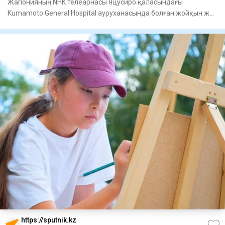
Жапонияның NHK телеарнасы Яцусиро қаласындағы
Kumamoto General Hospital ауруханасында болған жойқын жер
сілкінісі кез
https://sputnik.kz