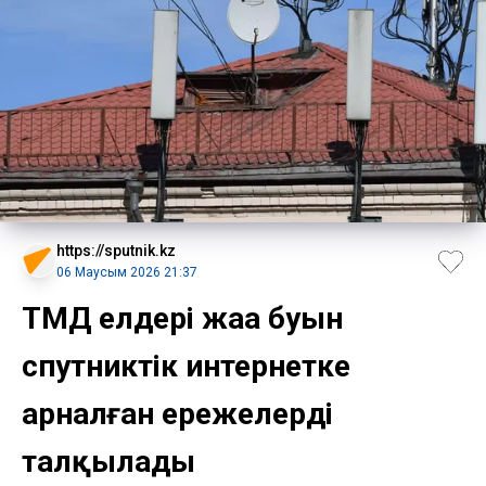
https://sputnik.kz
06 Маусым 2026 21:37
ТМД елдері жаңа буын
спутниктік интернетке
арналған ережелерді
талқылады