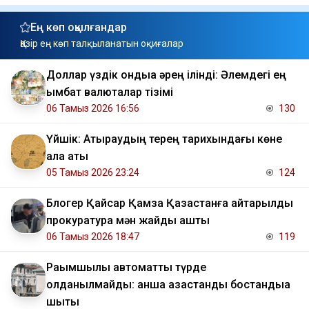
Ең көп оқылғандар
Қазір ең көп талқыланатын оқиғалар
Доллар үздік ондыққа әрең ілінді: Әлемдегі ең
қымбат валюталар тізімі
06 Тамыз 2026 16:56
130
Үйшік: Атыраудың терең тарихындағы көне
қала аты
05 Тамыз 2026 23:24
124
Блогер Қайсар Қамза Қазақстанға қайтарылды
прокуратура мән жайды ашты
06 Тамыз 2026 18:47
119
Рақымшылық автоматты түрде
қолданылмайды: қанша қазақстандық бостандыққа
шықты