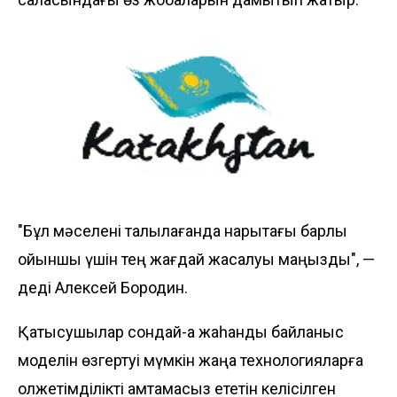
"Бұл мәселені талқылағанда нарықтағы барлық
ойыншы үшін тең жағдай жасалуы маңызды", —
деді Алексей Бородин.
Қатысушылар сондай-ақ жаһандық байланыс
моделін өзгертуі мүмкін жаңа технологияларға
қолжетімділікті қамтамасыз ететін келісілген