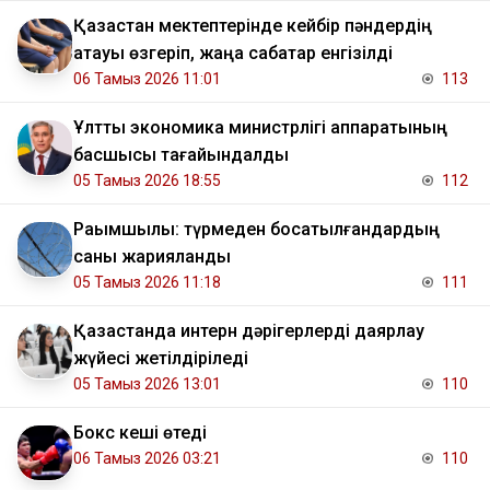
Қазақстан мектептерінде кейбір пәндердің
атауы өзгеріп, жаңа сабақтар енгізілді
06 Тамыз 2026 11:01
113
Ұлттық экономика министрлігі аппаратының
басшысы тағайындалды
05 Тамыз 2026 18:55
112
Рақымшылық: түрмеден босатылғандардың
саны жарияланды
05 Тамыз 2026 11:18
111
Қазақстанда интерн дәрігерлерді даярлау
жүйесі жетілдіріледі
05 Тамыз 2026 13:01
110
Бокс кеші өтеді
06 Тамыз 2026 03:21
110