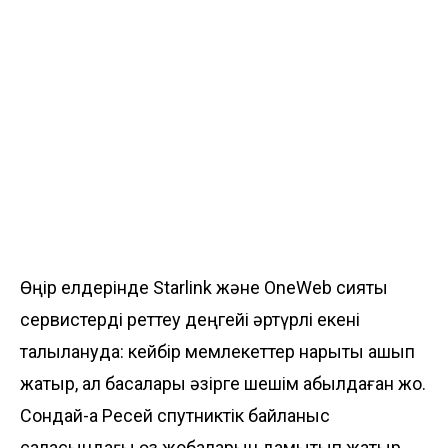
Өңір елдерінде Starlink және OneWeb сияқты
сервистерді реттеу деңгейі әртүрлі екені
талқылануда: кейбір мемлекеттер нарықты ашып
жатыр, ал басқалары әзірге шешім қабылдаған жоқ.
Сондай-ақ Ресей спутниктік байланыс
саласындағы өз жобаларын дамытып жатыр.