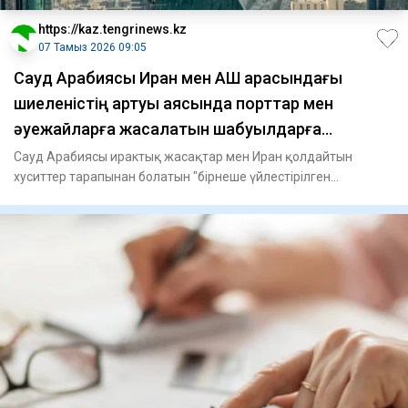
https://kaz.tengrinews.kz
07 Тамыз 2026 09:05
Сауд Арабиясы Иран мен АҚШ арасындағы
шиеленістің артуы аясында порттар мен
әуежайларға жасалатын шабуылдарға
дайындалуда
Сауд Арабиясы ирактық жасақтар мен Иран қолдайтын
хуситтер тарапынан болатын "бірнеше үйлестірілген
шабуылға" дайында