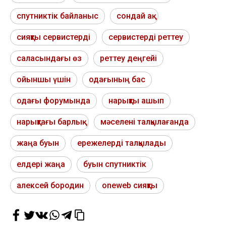
спутниктік байланыс
сондай ақ
сияқты сервистерді
сервистерді реттеу
саласындағы өз
реттеу деңгейі
ойыншы үшін
одағының бас
одағы форумында
нарықты ашып
нарықтағы барлық
мәселені талқылағанда
жаңа буын
ережелерді талқылады
елдері жаңа
буын спутниктік
алексей бородин
oneweb сияқты