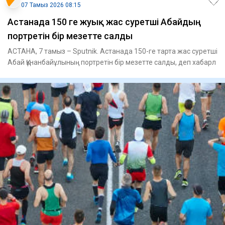
07 Тамыз 2026 08:15
Астанада 150 ге жуық жас суретші Абайдың
портретін бір мезетте салды
АСТАНА, 7 тамыз – Sputnik. Астанада 150-ге тарта жас суретші
Абай Құнанбайұлының портретін бір мезетте салды, деп хабарл