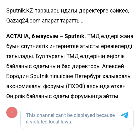
Sputnik.KZ парақшасындағы деректерге сәйкес,
Qazaq24.com ақпарат таратты..
АСТАНА, 6 маусым – Sputnik.
ТМД елдері жаңа
буын спутниктік интернетке қатысты ережелерді
талқылады. Бұл туралы ТМД елдерінің өңірлік
байланыс одағының бас директоры Алексей
Бородин Sputnik тілшісіне Петербург халықаралық
экономикалық форумы (ПХЭФ) аясында өткен
Өңірлік байланыс одағы форумында айтты.