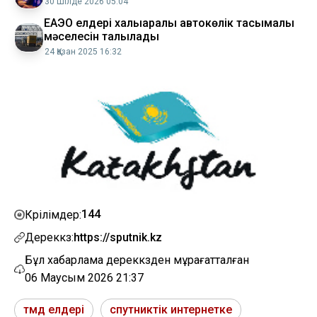
30 Шілде 2026 05:04
ЕАЭО елдері халықаралық автокөлік тасымалы
мәселесін талқылады
24 Қазан 2025 16:32
144
Көрілімдер:
Дереккөз:
https://sputnik.kz
Бұл хабарлама дереккөзден мұрағатталған
06 Маусым 2026 21:37
тмд елдері
спутниктік интернетке