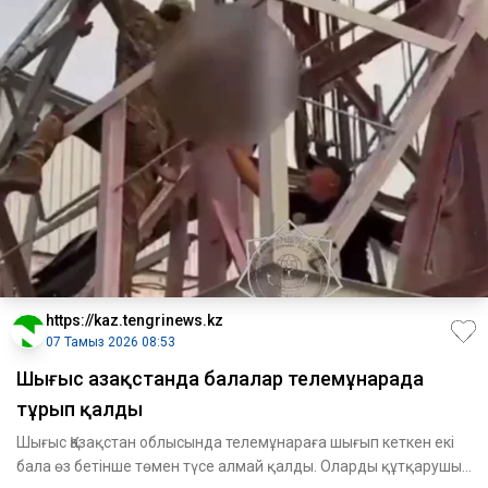
https://kaz.tengrinews.kz
07 Тамыз 2026 08:53
Шығыс Қазақстанда балалар телемұнарада
тұрып қалды
Шығыс Қазақстан облысында телемұнараға шығып кеткен екі
бала өз бетінше төмен түсе алмай қалды. Оларды құтқарушы