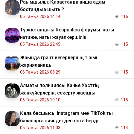
Рақымшылық: Қазақстанда қанша адам
бостандыққа шықты?
05 Тамыз 2026 14:14
116
Түркістандағы Respublica форумы: нақты
нәтиже, нақты жауапкершілік
05 Тамыз 2026 22:45
115
Жақында грант иегерлерінің тізімі
жарияланады
06 Тамыз 2026 08:29
115
Алматы полициясы Канье Уэсттің
жанкүйерлерінt ескерту жасады
06 Тамыз 2026 19:10
115
Қала басшысы Instagram мен TikTok ты
балаларға зиянды деп сотқа берді
05 Тамыз 2026 11:03
114