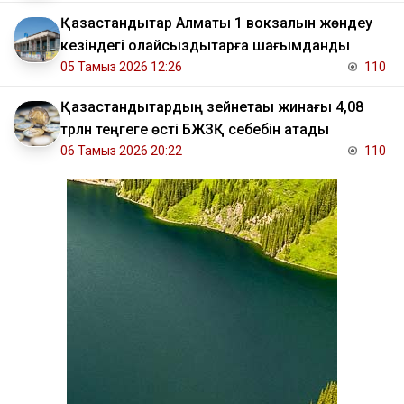
Қазақстандықтар Алматы 1 вокзалын жөндеу
кезіндегі қолайсыздықтарға шағымданды
05 Тамыз 2026 12:26
110
Қазақстандықтардың зейнетақы жинағы 4,08
трлн теңгеге өсті БЖЗҚ себебін атады
06 Тамыз 2026 20:22
110