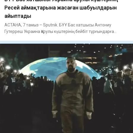
Ресей аймақтарына жасаған шабуылдарын
айыптады
АСТАНА, 7 тамыз – Sputnik. БҰҰ Бас хатшысы Антониу
Гутерреш Украина Қарулы күштерінің бейбіт тұрғындарға
жасаған шабуылд