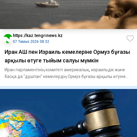
https://kaz.tengrinews.kz
07 Тамыз 2026 08:32
Иран АҚШ пен Израиль кемелеріне Ормуз бұғазы
арқылы өтуге тыйым салуы мүмкін
Иран парламентінің комитеті америкалық, израильдік және
басқа да "дұшпан" кемелердің Ормуз бұғазы арқылы өтуіне
тыйым