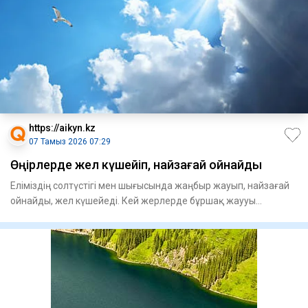
https://aikyn.kz
07 Тамыз 2026 07:29
Өңірлерде жел күшейіп, найзағай ойнайды
Еліміздің солтүстігі мен шығысында жаңбыр жауып, найзағай
ойнайды, жел күшейеді. Кей жерлерде бұршақ жаууы
мүмкін, –