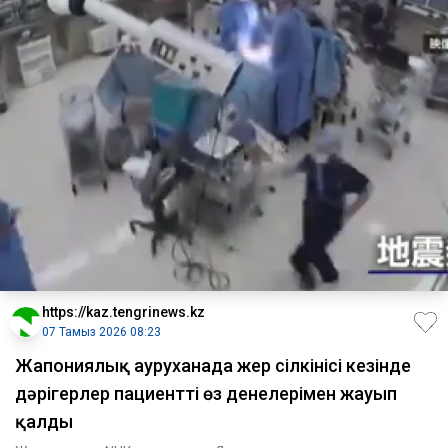
https://kaz.tengrinews.kz
07 Тамыз 2026 08:23
Жапониялық ауруханада жер сілкінісі кезінде
дәрігерлер пациентті өз денелерімен жауып
қалды