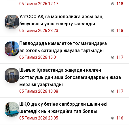
05 Тамыз 2026 12:17
118
ҰлтССО АҚ ға монополияға қарсы заң
бұзушылық үшін ескерту жасалды
05 Тамыз 2026 23:23
118
Павлодарда кәмелетке толмағандарға
алкоголь сатқандар жауапқа тартылды
06 Тамыз 2026 15:01
117
Шығыс Қазақстанда жаңадан келген
сотталушыдан ақша бопсалағандардың жаза
мерзімі ұзартылды
05 Тамыз 2026 13:08
117
ШҚО да су бетіне сапбордпен шыққан екі
шетелдік қиын жағдайға тап болды
05 Тамыз 2026 23:05
116