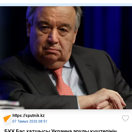
байқ
https://sputnik.kz
07 Тамыз 2026 08:51
БҰҰ Бас хатшысы Украина Қарулы күштерінің