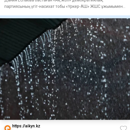
Дания Еспаева бастаған «Ақ жол» демократиялық
партиясының үгіт-насихат тобы «Үркер-АШ» ЖШС ұжымымен
кездесті, - деп ха
https://aikyn.kz