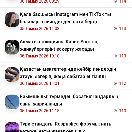
06 Тамыз 2026 08:29
114
Қала басшысы Instagram мен TikTok ты
балаларға зиянды деп сотқа берді
05 Тамыз 2026 11:03
113
Алматы полициясы Канье Уэсттің
жанкүйерлерінt ескерту жасады
06 Тамыз 2026 19:10
113
Қазақстан мектептерінде кейбір пәндердің
атауы өзгеріп, жаңа сабақтар енгізілді
06 Тамыз 2026 11:01
112
Рақымшылық: түрмеден босатылғандардың
саны жарияланды
05 Тамыз 2026 11:18
110
Түркістандағы Respublica форумы: нақты
нәтиже, нақты жауапкершілік