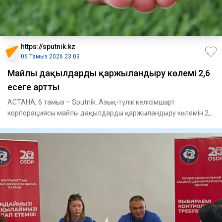
https://sputnik.kz
06 Тамыз 2026 23:03
Майлы дақылдарды қаржыландыру көлемі 2,6
есеге артты
АСТАНА, 6 тамыз – Sputnik. Азық-түлік келісімшарт
корпорациясы майлы дақылдарды қаржыландыру көлемін 2,6
есеге арттырды,