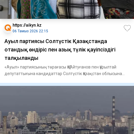
https://aikyn.kz
06 Тамыз 2026 22:15
Ауыл партиясы Солтүстік Қазақстанда
отандық өндіріс пен азық түлік қауіпсіздігі
талқыланды
«Ауыл» партиясының төрағасы Қ.Қ. Айтуғанов пен Құрылтай
депутаттығына кандидаттар Солтүстік Қазақстан облысына
жасаған