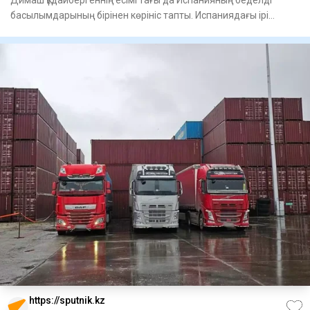
Димаш Құдайбергеннің есімі тағы да Испанияның беделді
басылымдарының бірінен көрініс тапты. Испаниядағы ірі
ұлттық газ
https://sputnik.kz