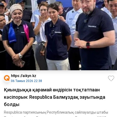
https://aikyn.kz
06 Тамыз 2026 22:38
Қиындыққа қарамай өндірісін тоқтатпаған
кәсіпорын: Respublica Балмұздақ зауытында
болды
Respublica партиясының Республикалық сайлауалды штабы