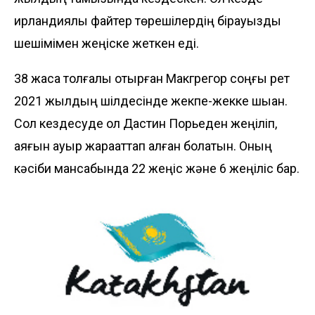
ирландиялық файтер төрешілердің бірауызды
шешімімен жеңіске жеткен еді.
38 жасқа толғалы отырған Макгрегор соңғы рет
2021 жылдың шілдесінде жекпе-жекке шыққан.
Сол кездесуде ол Дастин Порьеден жеңіліп,
аяғын ауыр жарақаттап алған болатын. Оның
кәсіби мансабында 22 жеңіс және 6 жеңіліс бар.