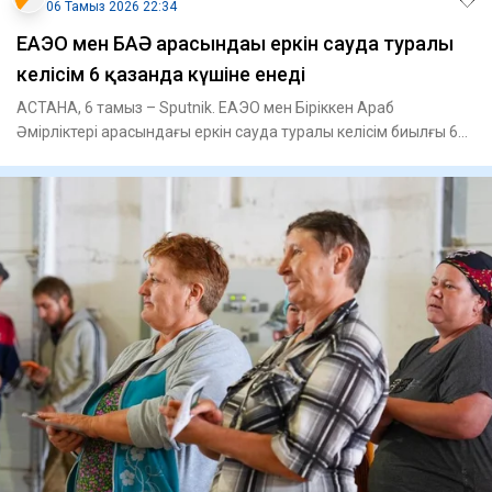
06 Тамыз 2026 22:34
ЕАЭО мен БАӘ арасындағы еркін сауда туралы
келісім 6 қазанда күшіне енеді
АСТАНА, 6 тамыз – Sputnik. ЕАЭО мен Біріккен Араб
Әмірліктері арасындағы еркін сауда туралы келісім биылғы 6
қазанда күш