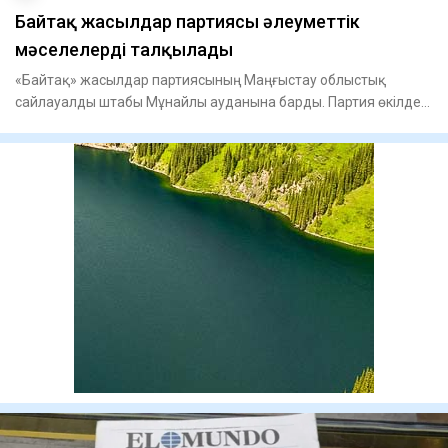
Байтақ жасылдар партиясы әлеуметтік
мәселелерді талқылады
«Байтақ» жасылдар партиясының Маңғыстау облыстық
сайлауалды штабы Мұнайлы ауданына барды. Партия өкілдері
«Мұнайлыэнер