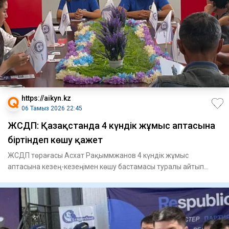
https://aikyn.kz
06 Тамыз 2026 22:45
ЖСДП: Қазақстанда 4 күндік жұмыс аптасына
біртіндеп көшу қажет
ЖСДП төрағасы Асхат Рақыммжанов 4 күндік жұмыс
аптасына кезең-кезеңімен көшу бастамасы туралы айтып
берді, - деп хабар