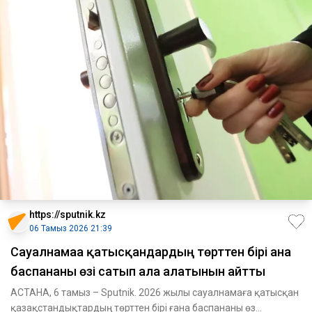
https://sputnik.kz
06 Тамыз 2026 21:39
Сауалнамаға қатысқандардың төрттен бірі ғана
баспананы өзі сатып ала алатынын айтты
АСТАНА, 6 тамыз – Sputnik. 2026 жылы сауалнамаға қатысқан
қазақстандықтардың төрттен бірі ғана баспананы өз