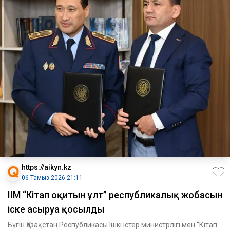
https://aikyn.kz
06 Тамыз 2026 21:11
ІІМ “Кітап оқитын ұлт” республикалық жобасын
іске асыруға қосылды
Бүгін Қазақстан Республикасы Ішкі істер министрлігі мен “Кітап