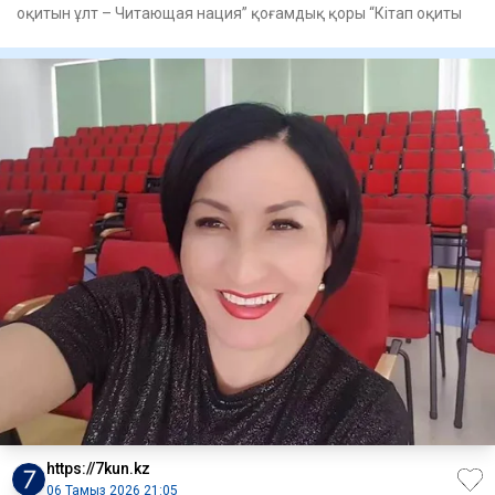
оқитын ұлт – Читающая нация” қоғамдық қоры “Кітап оқиты
https://7kun.kz
06 Тамыз 2026 21:05