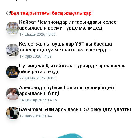
Бұл тақырыптағы басқа жаңалықтар:
Қайрат Чемпиондар лигасындағы келесі
қарсыласын ресми түрде мәлімдеді
17 Шілде 2026 10:05
Келесі жылы оқушылар ҰБТ ны басқаша
тапсырады үкімет нақты өзгерістерді
жариялады
17 Сәуір 2026 14:59
Путинцева Қытайдағы турнирде қарсыласын
ойсырата жеңді
27 Қазан 2025 18:06
Александр Бублик Гонконг турниріндегі
қарсыласын білді
04 Қаңтар 2026 14:15
Бауыржан Әли қарсыласын 57 секундта құлатты
17 Сәуір 2026 21:44