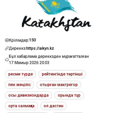
150
Көрілімдер:
Дереккөз:
https://aikyn.kz
Бұл хабарлама дереккөзден мұрағатталған
17 Мамыр 2026 20:03
ресми түрде
рейтингінде төртінші
пен жеңіліс
отырған макгрегор
осы дивизиондарда
орында тұр
орта салмақта
ол дастин