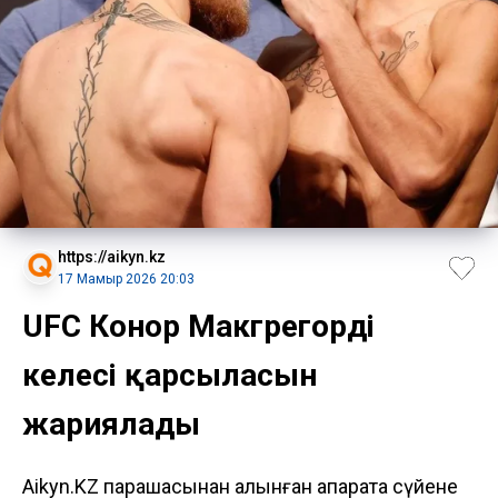
https://aikyn.kz
17 Мамыр 2026 20:03
UFC Конор Макгрегордің
келесі қарсыласын
жариялады
Aikyn.KZ парақшасынан алынған ақпаратқа сүйене