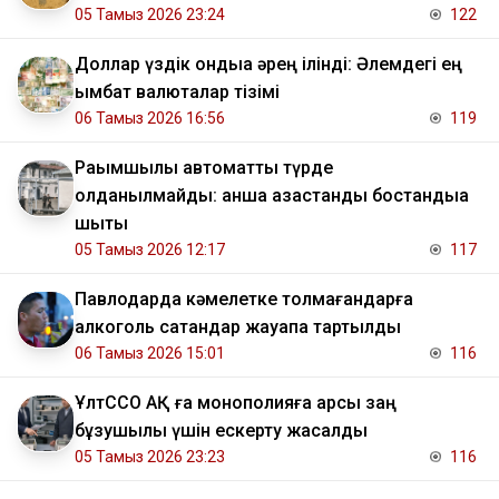
05 Тамыз 2026 23:24
122
Доллар үздік ондыққа әрең ілінді: Әлемдегі ең
қымбат валюталар тізімі
06 Тамыз 2026 16:56
119
Рақымшылық автоматты түрде
қолданылмайды: қанша қазақстандық бостандыққа
шықты
05 Тамыз 2026 12:17
117
Павлодарда кәмелетке толмағандарға
алкоголь сатқандар жауапқа тартылды
06 Тамыз 2026 15:01
116
ҰлтССО АҚ ға монополияға қарсы заң
бұзушылық үшін ескерту жасалды
05 Тамыз 2026 23:23
116