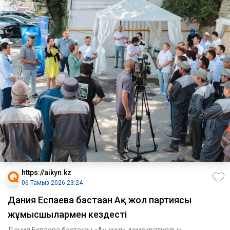
https://aikyn.kz
06 Тамыз 2026 23:24
Дания Еспаева бастаған Ақ жол партиясы
жұмысшылармен кездесті