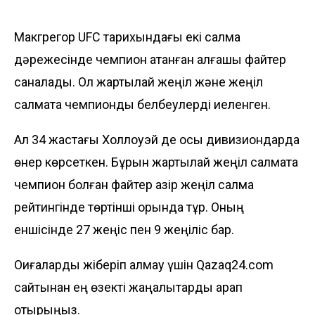
Макгрегор UFC тарихындағы екі салмақ
дәрежесінде чемпион атанған алғашқы файтер
саналады. Ол жартылай жеңіл және жеңіл
салмақта чемпиондық белбеулерді иеленген.
Ал 34 жастағы Холлоуэй де осы дивизиондарда
өнер көрсеткен. Бұрын жартылай жеңіл салмақта
чемпион болған файтер қазір жеңіл салмақ
рейтингінде төртінші орында тұр. Оның
еншісінде 27 жеңіс пен 9 жеңіліс бар.
Оқиғаларды жіберіп алмау үшін Qazaq24.com
сайтынан ең өзекті жаңалықтарды қарап
отырыңыз.