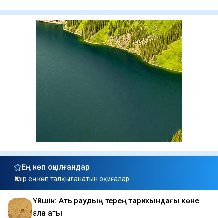
Ең көп оқылғандар
Қазір ең көп талқыланатын оқиғалар
Үйшік: Атыраудың терең тарихындағы көне
қала аты