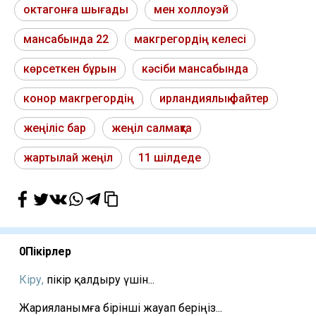
октагонға шығады
мен холлоуэй
мансабында 22
макгрегордің келесі
көрсеткен бұрын
кәсіби мансабында
конор макгрегордің
ирландиялық файтер
жеңіліс бар
жеңіл салмақта
жартылай жеңіл
11 шілдеде
0
Пікірлер
Кіру,
пікір қалдыру үшін...
Жарияланымға бірінші жауап беріңіз...