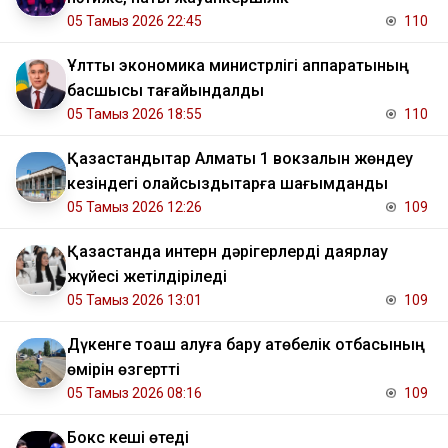
05 Тамыз 2026 22:45
110
Ұлттық экономика министрлігі аппаратының
басшысы тағайындалды
05 Тамыз 2026 18:55
110
Қазақстандықтар Алматы 1 вокзалын жөндеу
кезіндегі қолайсыздықтарға шағымданды
05 Тамыз 2026 12:26
109
Қазақстанда интерн дәрігерлерді даярлау
жүйесі жетілдіріледі
05 Тамыз 2026 13:01
109
Дүкенге тоқаш алуға бару ақтөбелік отбасының
өмірін өзгертті
05 Тамыз 2026 08:16
109
Бокс кеші өтеді