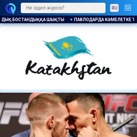
RU
ӘМЕЛЕТКЕ ТОЛМАҒАНДАРҒА АЛКОГОЛЬ САТҚАНДАР ЖАУАПҚ