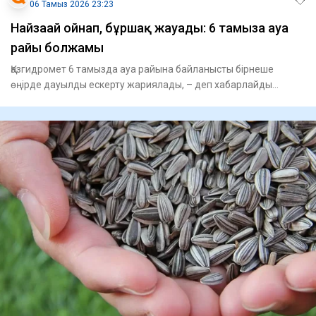
06 Тамыз 2026 23:23
Найзағай ойнап, бұршақ жауады: 6 тамызға ауа
райы болжамы
Қазгидромет 6 тамызда ауа райына байланысты бірнеше
өңірде дауылды ескерту жариялады, – деп хабарлайды
Aikyn.kz. Синоп