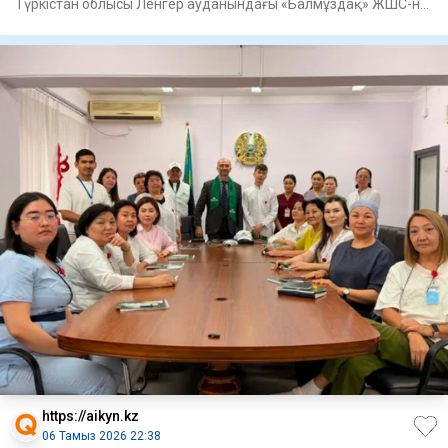
Түркістан облысы Ленгер ауданындағы «Балмұздақ» ЖШС-не
барды, -
https://aikyn.kz
06 Тамыз 2026 22:38