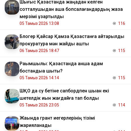
Шығыс Қазақстанда жаңадан келген
сотталушыдан ақша бопсалағандардың жаза
мерзімі ұзартылды
05 Тамыз 2026 13:08
116
Блогер Қайсар Қамза Қазақстанға қайтарылды
прокуратура мән жайды ашты
06 Тамыз 2026 18:47
115
Рақымшылық: Қазақстанда қанша адам
бостандыққа шықты?
05 Тамыз 2026 14:14
115
ШҚО да су бетіне сапбордпен шыққан екі
шетелдік қиын жағдайға тап болды
05 Тамыз 2026 23:05
114
Жақында грант иегерлерінің тізімі
жарияланады