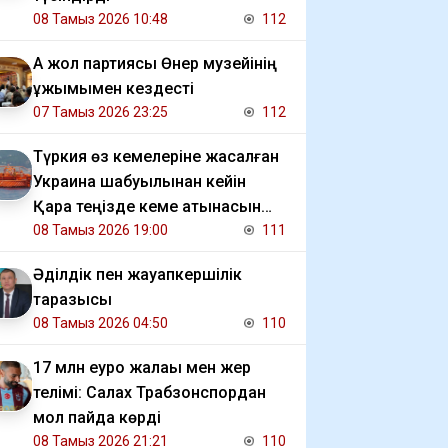
08 Тамыз 2026 10:48
112
Ақ жол партиясы Өнер музейінің
ұжымымен кездесті
07 Тамыз 2026 23:25
112
Түркия өз кемелеріне жасалған
Украина шабуылынан кейін
Қара теңізде кеме қатынасын
шектеді
08 Тамыз 2026 19:00
111
Әділдік пен жауапкершілік
таразысы
08 Тамыз 2026 04:50
110
17 млн еуро жалақы мен жер
телімі: Салах Трабзонспордан
мол пайда көрді
08 Тамыз 2026 21:21
110