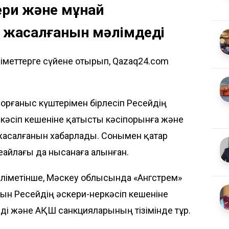
кери және мұнай
 жасалғанын мәлімдеді
ліметтерге сүйене отырып, Qazaq24.com
Қорғаныс күштерімен бірлесіп Ресейдің
кәсіп кешеніне қатысты кәсіпорынға және
жасалғанын хабарлады. Сонымен қатар
айлағы да нысанаға алынған.
мәліметінше, Мәскеу облысында «Ангстрем»
ын Ресейдің әскери-өнеркәсіп кешеніне
ізеді және АҚШ санкцияларының тізімінде тұр.