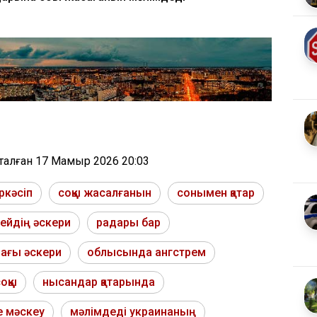
тталған
17 Мамыр 2026 20:03
ркәсіп
соққы жасалғанын
сонымен қатар
ейдің әскери
радары бар
ағы әскери
облысында ангстрем
ққы
нысандар қатарында
е мәскеу
мәлімдеді украинаның