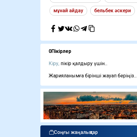
мұнай айдау
бельбек әскери
0
Пікірлер
Кіру,
пікір қалдыру үшін...
Жарияланымға бірінші жауап беріңіз...
Соңғы жаңалықтар