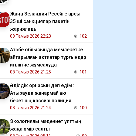
Жаңа Зеландия Ресейге қарсы
35 ші санкциялар пакетін
жариялады
08 Тамыз 2026 22:23
102
​Ақтөбе облысында мемлекетке
қайтарылған активтер тұрғындар
игілігіне жұмсалуда
08 Тамыз 2026 21:25
101
Әділдік орнасын деп едім :
Атырауда жанармай құю
бекетінің кассирі полиция
шақырғаны үшін жазаланғанын
08 Тамыз 2026 21:24
100
даулауда
Экологиялық мәдениет ұлттың
жаңа өмір салты