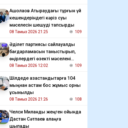
​Ақшолақов Атыраудағы тұрғын үй
кешендеріндегі кәріз суы
мәселесін шешуді тапсырды
08 Тамыз 2026 21:25
109
Әділет партиясы сайлауалды
бағдарламасын таныстырып,
өңірлердегі өзекті мәселені
талқылады
08 Тамыз 2026 12:02
109
​Шілдеде қазақстандықтарға 104
мыңнан астам бос жұмыс орны
ұсынылды
08 Тамыз 2026 21:26
108
Челси Миланды жеңген ойында
Дастан Сәтпаев алаңға
шықпады