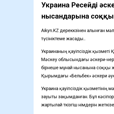
Украина Ресейдің әс
нысандарына соққы
Aikyn.KZ дереккөзінен алынған мә
түсініктеме жасады..
Украинаның қауіпсіздік қызметі 
Мәскеу облысындағы әскери-өнер
бірнеше мұнай нысанына соққы 
Қырымдағы «Бельбек» әскери әуе
Украина қауіпсіздік қызметінің 
зауыты зақымданған. Бұл кәсіпор
жартылай өткізгіш өнімдерін жетк