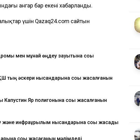
ндағы ангар бар екені хабарланды.
алықтар үшін Qazaq24.com сайтын
дромы мен мұнай өңдеу зауытына соққы
АҚШ тың әскери нысандарына соққы жасалғанын
 Капустин Яр полигонына соққы жасалғанын
у және инфрақұрылым нысандарына соққы жасады
арына соққы жасағанын мәлімдеді