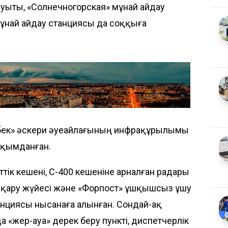
зауыты, «Солнечногорская» мұнай айдау
ұнай айдау станциясы да соққыға
бек» әскери әуеайлағының инфрақұрылымы
ақымданған.
ттік кешені, С-400 кешеніне арналған радары
асқару жүйесі және «Форпост» ұшқышсыз ұшу
анциясы нысанаға алынған. Сондай-ақ
«жер-ауа» дерек беру пункті, диспетчерлік