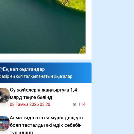
Ең көп оқылғандар
Қазір ең көп талқыланатын оқиғалар
Су жүйелерін жаңғыртуға 1,4
млрд теңге бөлінді
08 Тамыз 2026 03:20
114
Алматыда атақты муралдың үсті
бояп тасталды әкімдік себебін
түсіндірді