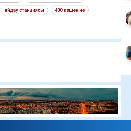
айдау станциясы
400 кешеніне