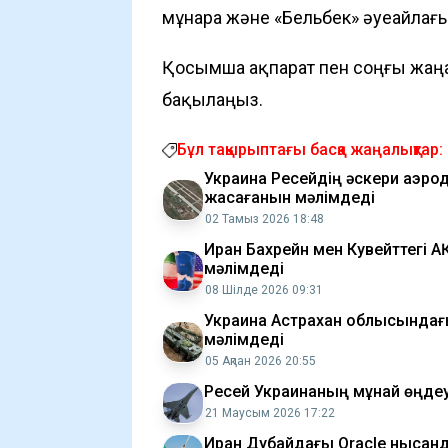
мұнара және «Бельбек» әуеайлағы
Қосымша ақпарат пен соңғы жаң
бақылаңыз.
Бұл тақырыптағы басқа жаңалықтар:
Украина Ресейдің әскери аэро
жасағанын мәлімдеді
02 Тамыз 2026 18:48
Иран Бахрейн мен Кувейттегі 
мәлімдеді
08 Шілде 2026 09:31
Украина Астрахан облысындағы
мәлімдеді
05 Ақпан 2026 20:55
Ресей Украинаның мұнай өңде
21 Маусым 2026 17:22
Иран Дубайдағы Oracle нысанд