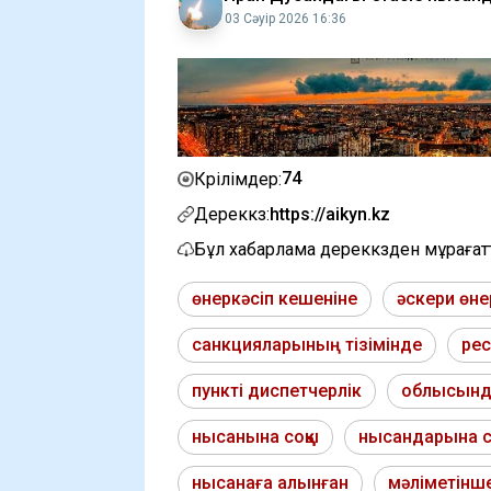
03 Сәуір 2026 16:36
74
Көрілімдер:
Дереккөз:
https://aikyn.kz
Бұл хабарлама дереккөзден мұраға
өнеркәсіп кешеніне
әскери өне
санкцияларының тізімінде
рес
пункті диспетчерлік
облысынд
нысанына соққы
нысандарына со
нысанаға алынған
мәліметінш