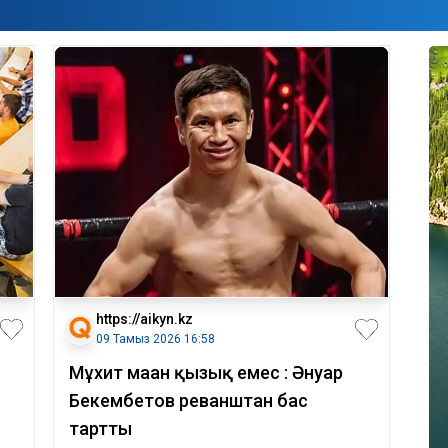
https://aikyn.kz
09 Тамыз 2026 16:58
Мұхит маған қызық емес : Әнуар
Бекембетов реванштан бас
тартты