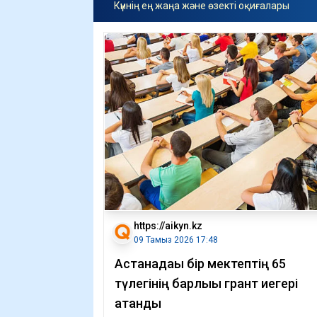
Күннің ең жаңа және өзекті оқиғалары
https://aikyn.kz
09 Тамыз 2026 17:48
Астанадағы бір мектептің 65
түлегінің барлығы грант иегері
атанды