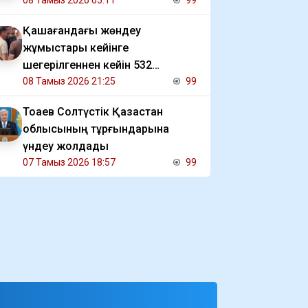
08 Тамыз 2026 05:11
99
Қашағандағы жөндеу
жұмыстары кейінге
шегерілгеннен кейін 532
жұмысшы өтемақысын ала
08 Тамыз 2026 21:25
99
алмай отыр
Тоқаев Солтүстік Қазақстан
облысының тұрғындарына
үндеу жолдады
07 Тамыз 2026 18:57
99