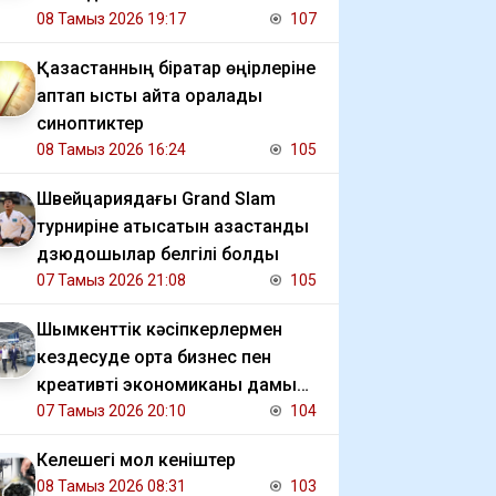
08 Тамыз 2026 19:17
107
Қазақстанның бірқатар өңірлеріне
аптап ыстық қайта оралады
синоптиктер
08 Тамыз 2026 16:24
105
Швейцариядағы Grand Slam
турниріне қатысатын қазақстандық
дзюдошылар белгілі болды
07 Тамыз 2026 21:08
105
Шымкенттік кәсіпкерлермен
кездесуде орта бизнес пен
креативті экономиканы дамыту
мәселесі талқыланды
07 Тамыз 2026 20:10
104
Келешегі мол кеніштер
08 Тамыз 2026 08:31
103