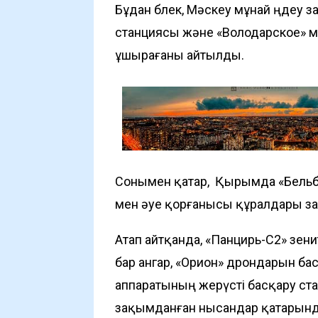
Бұдан бөлек, Мәскеу мұнай өңдеу 
станциясы және «Володарское» м
ұшырағаны айтылды.
Сонымен қатар, Қырымда «Бель
мен әуе қорғанысы құралдары з
Атап айтқанда, «Панцирь-С2» зени
бар ангар, «Орион» дрондарын б
аппаратының жерүсті басқару ст
зақымданған нысандар қатарында 