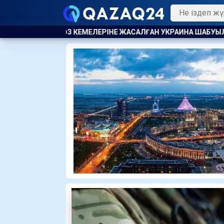
АЛҒАН УКРАИНА ШАБУЫЛЫНАН КЕЙІН ҚАРА ТЕҢІЗДЕ КЕМЕ ҚАТЫ