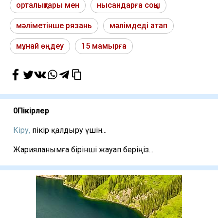
орталықтары мен
нысандарға соққы
мәліметінше рязань
мәлімдеді атап
мұнай өңдеу
15 мамырға
0
Пікірлер
Кіру,
пікір қалдыру үшін...
Жарияланымға бірінші жауап беріңіз...