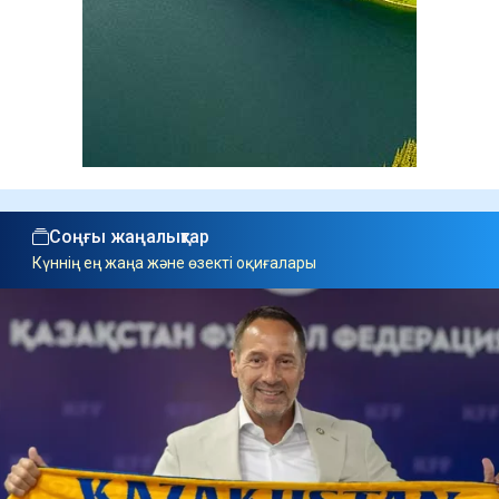
Соңғы жаңалықтар
Күннің ең жаңа және өзекті оқиғалары