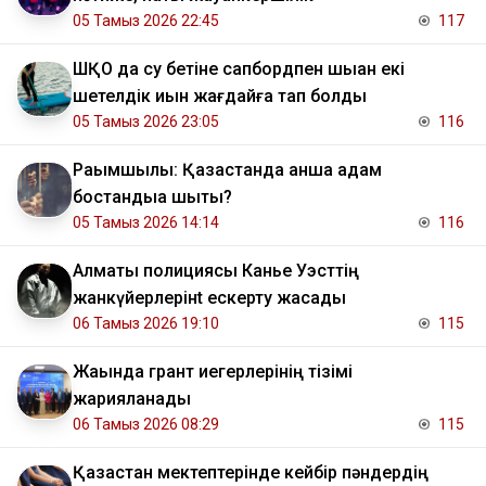
05 Тамыз 2026 22:45
117
ШҚО да су бетіне сапбордпен шыққан екі
шетелдік қиын жағдайға тап болды
05 Тамыз 2026 23:05
116
Рақымшылық: Қазақстанда қанша адам
бостандыққа шықты?
05 Тамыз 2026 14:14
116
Алматы полициясы Канье Уэсттің
жанкүйерлерінt ескерту жасады
06 Тамыз 2026 19:10
115
Жақында грант иегерлерінің тізімі
жарияланады
06 Тамыз 2026 08:29
115
Қазақстан мектептерінде кейбір пәндердің