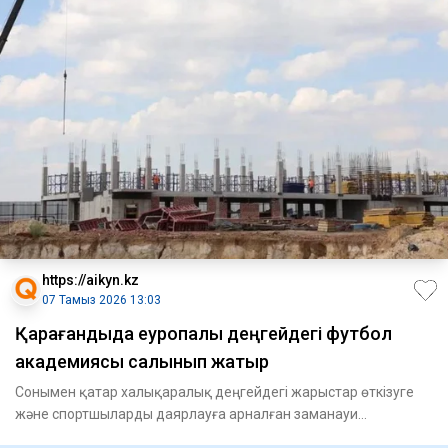
https://aikyn.kz
07 Тамыз 2026 13:03
Қарағандыда еуропалық деңгейдегі футбол
академиясы салынып жатыр
Сонымен қатар халықаралық деңгейдегі жарыстар өткізуге
және спортшыларды даярлауға арналған заманауи
инфрақұрылым қалы