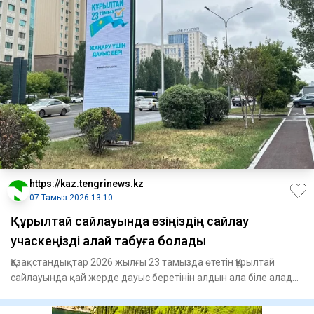
https://kaz.tengrinews.kz
07 Тамыз 2026 13:10
Құрылтай сайлауында өзіңіздің сайлау
учаскеңізді қалай табуға болады
Қазақстандықтар 2026 жылғы 23 тамызда өтетін Құрылтай
сайлауында қай жерде дауыс беретінін алдын ала біле алады.
Орта