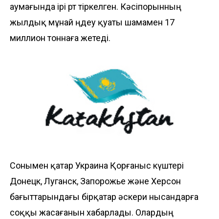
аумағында ірі өрт тіркелген. Кәсіпорынның
жылдық мұнай өңдеу қуаты шамамен 17
миллион тоннаға жетеді.
Сонымен қатар Украина Қорғаныс күштері
Донецк, Луганск, Запорожье және Херсон
бағыттарындағы бірқатар әскери нысандарға
соққы жасағанын хабарлады. Олардың