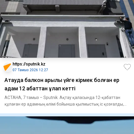
https://sputnik.kz
07 Тамыз 2026 12:27
Ақтауда балкон арқылы үйге кірмек болған ер
адам 12 қабаттан құлап кетті
АСТАНА, 7 тамыз – Sputnik. Ақтау қаласында 12-қабаттан
құлаған ер адамның өлімі бойынша қылмыстық іс қозғалды,
деп хабар