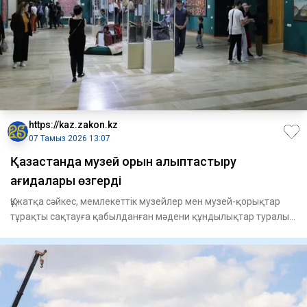
https://kaz.zakon.kz
07 Тамыз 2026 13:07
Қазақстанда музей қорын қалыптастыру
қағидалары өзгерді
Құжатқа сәйкес, мемлекеттік музейлер мен музей-қорықтар
тұрақты сақтауға қабылданған мәдени құндылықтар туралы
мәліметт