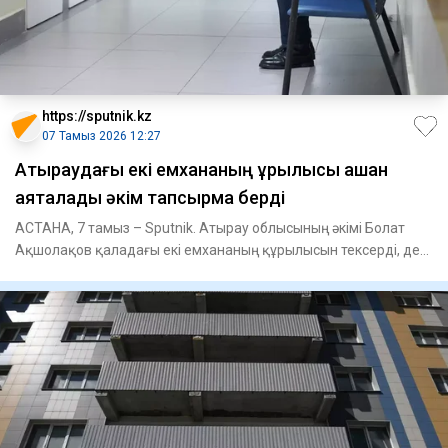
https://sputnik.kz
07 Тамыз 2026 12:27
Атыраудағы екі емхананың құрылысы қашан
аяқталады әкім тапсырма берді
АСТАНА, 7 тамыз – Sputnik. Атырау облысының әкімі Болат
Ақшолақов қаладағы екі емхананың құрылысын тексерді, деп
хабарла