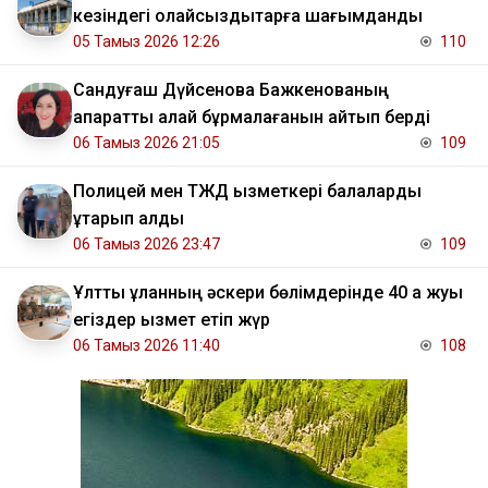
кезіндегі қолайсыздықтарға шағымданды
05 Тамыз 2026 12:26
110
Сандуғаш Дүйсенова Бажкенованың
ақпаратты қалай бұрмалағанын айтып берді
06 Тамыз 2026 21:05
109
Полицей мен ТЖД қызметкері балаларды
құтқарып қалды
06 Тамыз 2026 23:47
109
Ұлттық ұланның әскери бөлімдерінде 40 қа жуық
егіздер қызмет етіп жүр
06 Тамыз 2026 11:40
108