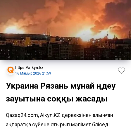
https://aikyn.kz
16 Мамыр 2026 21:59
Украина Рязань мұнай өңдеу
зауытына соққы жасады
Qazaq24.com, Aikyn.KZ дереккөзінен алынған
ақпаратқа сүйене отырып мәлімет бөліседі..