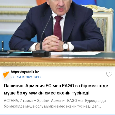
https://sputnik.kz
07 Тамыз 2026 13:12
Пашинян: Армения ЕО мен ЕАЭО ға бір мезгілде
мүше болу мүмкін емес екенін түсінеді
АСТАНА, 7 тамыз – Sputnik. Армения ЕАЭО мен Еуроодаққа
бір мезгілде мүше болу мүмкін емес екенін түсінеді, деп
мәлімдеді