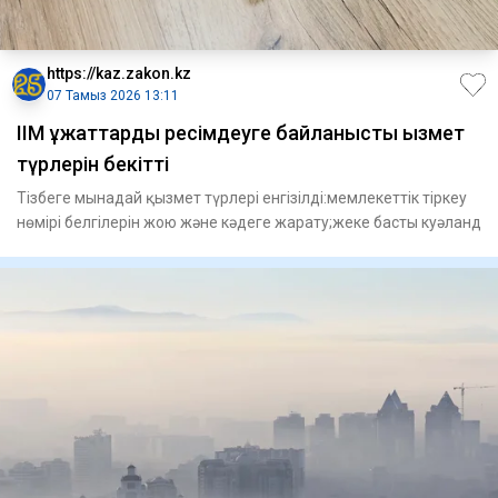
https://kaz.zakon.kz
07 Тамыз 2026 13:11
ІІМ құжаттарды ресімдеуге байланысты қызмет
түрлерін бекітті
Тізбеге мынадай қызмет түрлері енгізілді:мемлекеттік тіркеу
нөмірі белгілерін жою және кәдеге жарату;жеке басты куәланд