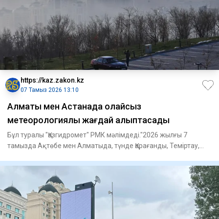
https://kaz.zakon.kz
07 Тамыз 2026 13:10
Алматы мен Астанада қолайсыз
метеорологиялық жағдай қалыптасады
Бұл туралы "Қазгидромет" РМК мәлімдеді."2026 жылғы 7
тамызда Ақтөбе мен Алматыда, түнде Қарағанды, Теміртау,
Атырау жән