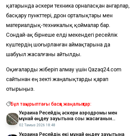
қатарында әскери техника орналасқан ангарлар,
басқару пункттері, дрон орталықтары мен
материалдық-техникалық қоймалар бар.
Сондай-ақ бірнеше елді мекендегі ресейлік
күштердің шоғырланған аймақтарына да
шабуыл жасалғаны айтылды.
Оқиғаларды жіберіп алмау үшін Qazaq24.com
сайтынан ең өзекті жаңалықтарды қарап
отырыңыз.
Бұл тақырыптағы басқа жаңалықтар:
Украина Ресейдің әскери аэродромы мен
мұнай өңдеу зауытына соққы жасағанын
мәлімдеді
02 Тамыз 2026 18:48
Украина Ресейдің екі мұнай өңдеу зауытына