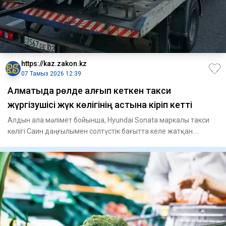
https://kaz.zakon.kz
07 Тамыз 2026 12:39
Алматыда рөлде қалғып кеткен такси
жүргізушісі жүк көлігінің астына кіріп кетті
Алдын ала мәлімет бойынша, Hyundai Sonata маркалы такси
көлігі Саин даңғылымен солтүстік бағытта келе жатқан.
Жүргізуші