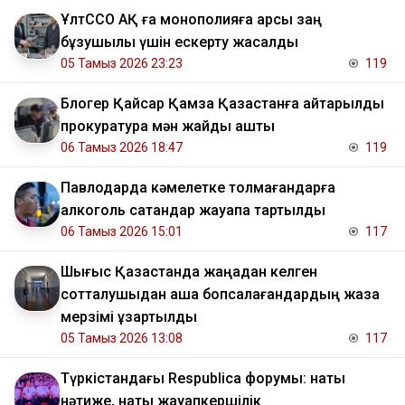
ҰлтССО АҚ ға монополияға қарсы заң
бұзушылық үшін ескерту жасалды
05 Тамыз 2026 23:23
119
Блогер Қайсар Қамза Қазақстанға қайтарылды
прокуратура мән жайды ашты
06 Тамыз 2026 18:47
119
Павлодарда кәмелетке толмағандарға
алкоголь сатқандар жауапқа тартылды
06 Тамыз 2026 15:01
117
Шығыс Қазақстанда жаңадан келген
сотталушыдан ақша бопсалағандардың жаза
мерзімі ұзартылды
05 Тамыз 2026 13:08
117
Түркістандағы Respublica форумы: нақты
нәтиже, нақты жауапкершілік