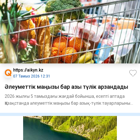
https://aikyn.kz
07 Тамыз 2026 12:31
Әлеуметтік маңызы бар азық түлік арзандады
2026 жылғы 5 тамыздағы жағдай бойынша, есепті аптада
Қазақстанда әлеуметтік маңызы бар азық-түлік тауарларының
бірқата