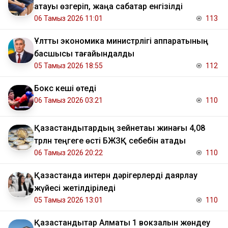
атауы өзгеріп, жаңа сабақтар енгізілді
06 Тамыз 2026 11:01
113
Ұлттық экономика министрлігі аппаратының
басшысы тағайындалды
05 Тамыз 2026 18:55
112
Бокс кеші өтеді
06 Тамыз 2026 03:21
110
Қазақстандықтардың зейнетақы жинағы 4,08
трлн теңгеге өсті БЖЗҚ себебін атады
06 Тамыз 2026 20:22
110
Қазақстанда интерн дәрігерлерді даярлау
жүйесі жетілдіріледі
05 Тамыз 2026 13:01
110
Қазақстандықтар Алматы 1 вокзалын жөндеу