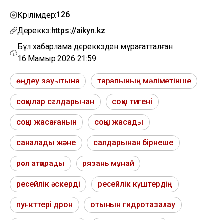
126
Көрілімдер:
Дереккөз:
https://aikyn.kz
Бұл хабарлама дереккөзден мұрағатталған
16 Мамыр 2026 21:59
өңдеу зауытына
тарапының мәліметінше
соққылар салдарынан
соққы тигені
соққы жасағанын
соққы жасады
саналады және
салдарынан бірнеше
рөл атқарады
рязань мұнай
ресейлік әскерді
ресейлік күштердің
пункттері дрон
отынын гидротазалау