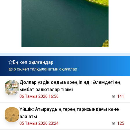
Ең көп оқылғандар
Қазір ең көп талқыланатын оқиғалар
Доллар үздік ондыққа әрең ілінді: Әлемдегі ең
қымбат валюталар тізімі
06 Тамыз 2026 16:56
141
Үйшік: Атыраудың терең тарихындағы көне
қала аты
05 Тамыз 2026 23:24
125