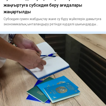
жаңғыртуға субсидия беру қағидалары
жаңартылды
Субсидия сумен жабдықтау және су бұру жүйелерін дамытуға
экономикалық ынталандыру ретінде күрделі шығындарды
өтеуге бер