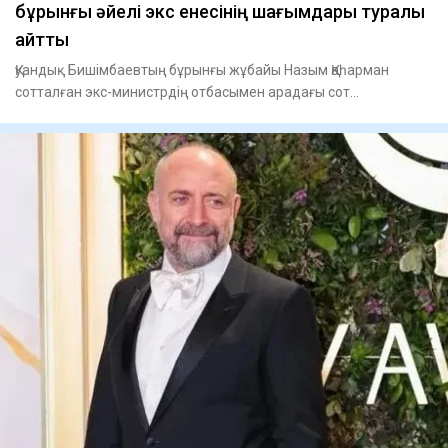
бұрынғы әйелі экс енесінің шағымдары туралы
айтты
Қуандық Бишімбаевтың бұрынғы жұбайы Назым Қаһарман
сотталған экс-министрдің отбасымен арадағы сот
процестерінің жаңа