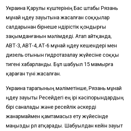
Украина Қарулы күштерінің Бас штабы Рязань
мұнай өңдеу зауытына жасалған соққылар
салдарынан бірнеше өндірістік қондырғы
зақымданғанын мәлімдеді. Атап айтқанда,
АВТ-3, АВТ-4, АТ-6 мұнай өңдеу кешендері мен
дизель отынын гидротазалау жүйесіне соққы
тигені хабарланды. Бұл шабуыл 15 мамырға
қараған түні жасалған.
Украина тарапының мәліметінше, Рязань мұнай
өңдеу зауыты Ресейдегі ең ірі кәсіпорындардың
бірі саналады және ресейлік әскерді
жанармаймен қамтамасыз ету жүйесінде
маңызды рөл атқарады. Шабуылдан кейін зауыт