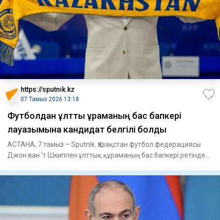
https://sputnik.kz
07 Тамыз 2026 13:18
Футболдан ұлттық құраманың бас бапкері
лауазымына кандидат белгілі болды
АСТАНА, 7 тамыз – Sputnik. Қазақстан футбол федерациясы
Джон ван ’т Шкиппен ұлттық құраманың бас бапкері ретінде
жұмыс і