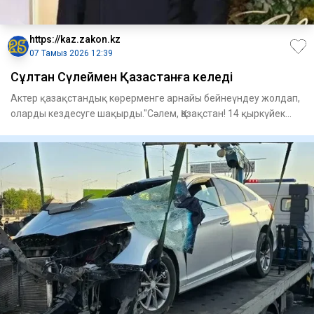
https://kaz.zakon.kz
07 Тамыз 2026 12:39
Сұлтан Сүлеймен Қазақстанға келеді
Актер қазақстандық көрерменге арнайы бейнеүндеу жолдап,
оларды кездесуге шақырды."Сәлем, Қазақстан! 14 қыркүйек
күні са