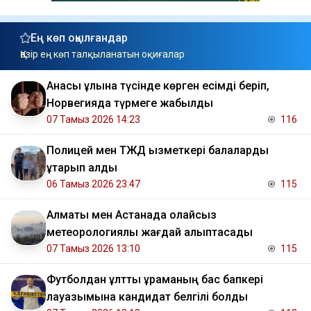
Ең көп оқылғандар
Қазір ең көп талқыланатын оқиғалар
Анасы ұлына түсінде көрген есімді беріп,
Норвегияда түрмеге жабылды
07 Тамыз 2026 14:23
116
Полицей мен ТЖД қызметкері балаларды
құтқарып қалды
06 Тамыз 2026 23:47
115
Алматы мен Астанада қолайсыз
метеорологиялық жағдай қалыптасады
07 Тамыз 2026 13:10
115
Футболдан ұлттық құраманың бас бапкері
лауазымына кандидат белгілі болды