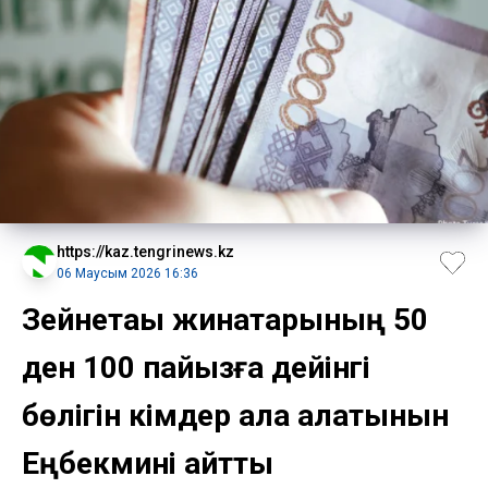
https://kaz.tengrinews.kz
06 Маусым 2026 16:36
Зейнетақы жинақтарының 50
ден 100 пайызға дейінгі
бөлігін кімдер ала алатынын
Еңбекмині айтты