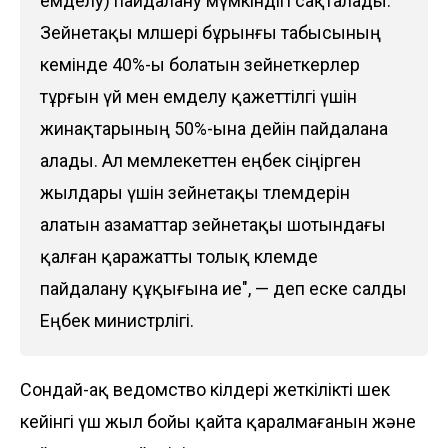
емделу) пайдалану мүмкіндігі сақталады.
Зейнетақы мөлшері бұрынғы табысының
кемінде 40%-ы болатын зейнеткерлер
тұрғын үй мен емделу қажеттілгі үшін
жинақтарының 50%-ына дейін пайдалана
алады. Ал мемлекеттен еңбек сіңірген
жылдары үшін зейнетақы төлемдерін
алатын азаматтар зейнетақы шотындағы
қалған қаражатты толық көлемде
пайдалану құқығына ие", — деп еске салды
Еңбек министрлігі.
Сондай-ақ ведомство өкілдері жеткілікті шек
кейінгі үш жыл бойы қайта қаралмағанын және