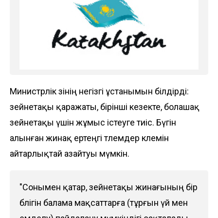
Министрлік өзінің негізгі ұстанымын білдірді:
зейнетақы қаражаты, бірінші кезекте, болашақ
зейнетақы үшін жұмыс істеуге тиіс. Бүгін
алынған жинақ ертеңгі төлемдер көлемін
айтарлықтай азайтуы мүмкін.
"Сонымен қатар, зейнетақы жинағының бір
бөлігін балама мақсаттарға (тұрғын үй мен