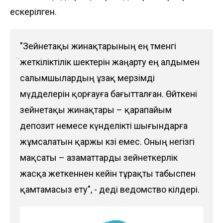
ескерілген.
"Зейнетақы жинақтарының ең төменгі
жеткіліктілік шектерін жаңарту ең алдымен
салымшылардың ұзақ мерзімді
мүдделерін қорғауға бағытталған. Өйткені
зейнетақы жинақтары – қарапайым
депозит немесе күнделікті шығындарға
жұмсалатын қаржы көзі емес. Оның негізгі
мақсаты – азаматтарды зейнеткерлік
жасқа жеткеннен кейін тұрақты табыспен
қамтамасыз ету", - деді
ведомство
өкілдері.