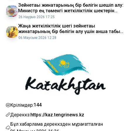
Зейнетақы жинақтарының бір бөлігін шешіп алу:
Министр ең төменгі жеткіліктілік шектерін
арттыруды ұсынуда
26 Наурыз 2026 17:25
Жаңа жеткіліктілік шегі зейнетақы
жинақтарының бір бөлігін алу үшін қанша табыс
табу керек
06 Маусым 2026 12:28
144
Көрілімдер:
Дереккөз:
https://kaz.tengrinews.kz
Бұл хабарлама дереккөзден мұрағатталған