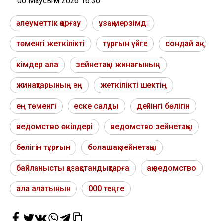
06 Маусым 2026 16:36
әлеуметтік қорғау
ұзақ мерзімді
төменгі жеткілікті
тұрғын үйге
сондай ақ
кімдер ала
зейнетақы жинағының
жинақтарының ең
жеткілікті шектің
ең төменгі
еске салды
дейінгі бөлігін
ведомство өкілдері
ведомство зейнетақы
бөлігін тұрғын
болашақ зейнетақы
байланысты қазақстандықтарға
ақ ведомство
ала алатынын
000 теңге