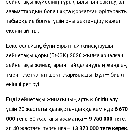
зейнетақы жүйесінің тұрақтылығын сақтау, ал
азаматтардың болашақта қорғалған әрі тұрақты
табысқа ие болуы үшін оны өзектендіру қажет
екенін айтты.
Еске салайық, бүгін Бірыңғай жинақтаушы
зейнетақы қоры (БЖЗҚ) 2026 жылға арналған
зейнетақы жинақтарын пайдаланудың жаңа ең
төменгі жеткілікті шекті жариялады. Бұл — биыл
екінші рет өсуі.
Енді зейнетақы жинағының артық бөлігін алу
үшін 20 жастағы қазақстандыққа кемінде
6 670
000 теңге
, 30 жастағы азаматқа –
9 750 000 теңге
,
ал 40 жастағы тұрғынға –
13 370 000 теңге керек.