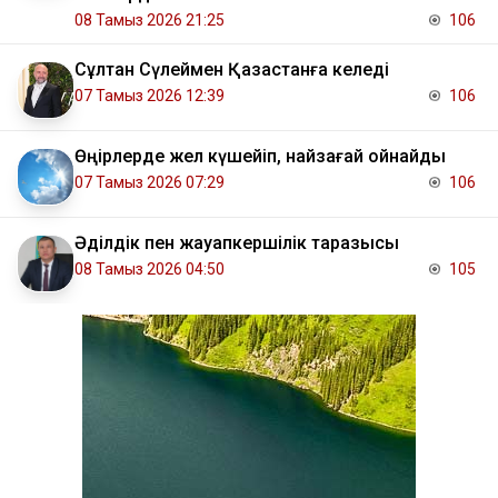
08 Тамыз 2026 21:25
106
Сұлтан Сүлеймен Қазақстанға келеді
07 Тамыз 2026 12:39
106
Өңірлерде жел күшейіп, найзағай ойнайды
07 Тамыз 2026 07:29
106
Әділдік пен жауапкершілік таразысы
08 Тамыз 2026 04:50
105