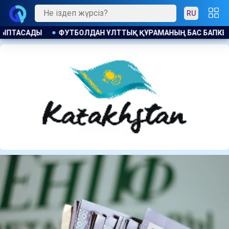
RU
НЫҢ БАС БАПКЕРІ ЛАУАЗЫМЫНА КАНДИДАТ БЕЛГІЛІ БОЛДЫ