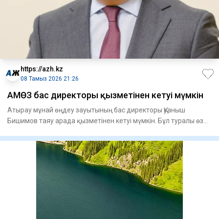
https://azh.kz
08 Тамыз 2026 21:26
АМӨЗ бас директоры қызметінен кетуі мүмкін
Атырау мұнай өңдеу зауытының бас директоры Қуаныш
Бишимов таяу арада қызметінен кетуі мүмкін. Бұл туралы өз
дереккөзде