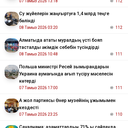
07 Тамыз 2026 13:18
112
Су жүйелерін жаңғыртуға 1,4 млрд теңге
бөлінді
08 Тамыз 2026 03:20
112
Алматыда атақты муралдың үсті бояп
тасталды әкімдік себебін түсіндірді
08 Тамыз 2026 10:48
111
Польша министрі Ресей зымырандарын
Украина аумағында қағып түсіру мәселесін
көтерді
07 Тамыз 2026 17:00
111
Ақ жол партиясы Өнер музейінің ұжымымен
кездесті
07 Тамыз 2026 23:25
110
Сауалнама: азаматтардың 71% ы сайлауда