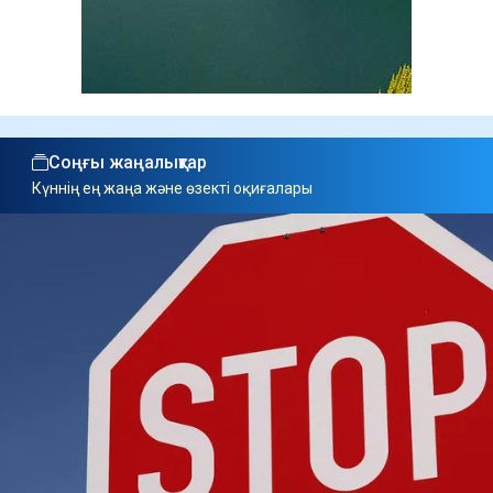
Соңғы жаңалықтар
Күннің ең жаңа және өзекті оқиғалары