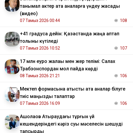
танымал актер ата аналарға үндеу жасады
(видео)
07 Тамыз 2026 00:44
108
+41 градусқа дейін: Қазақстанда жаңа аптап
толқыны күтіледі
07 Тамыз 2026 10:52
107
17 млн еуро жалақы мен жер телімі: Салах
Трабзонспордан мол пайда көрді
08 Тамыз 2026 21:21
106
Мектеп формасына қатысты ата аналар білуге
тиіс маңызды талаптар
07 Тамыз 2026 16:09
106
​Ақшолақов Атыраудағы тұрғын үй
кешендеріндегі кәріз суы мәселесін шешуді
тапсырды