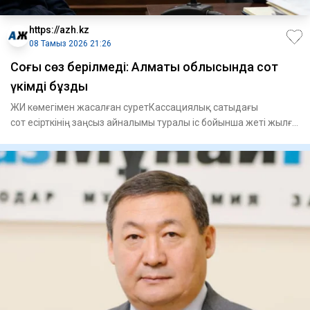
https://azh.kz
08 Тамыз 2026 21:26
​Соңғы сөз берілмеді: Алматы облысында сот
үкімді бұзды
ЖИ көмегімен жасалған суретКассациялық сатыдағы
сот есірткінің заңсыз айналымы туралы іс бойынша жеті жылға
сотталған А