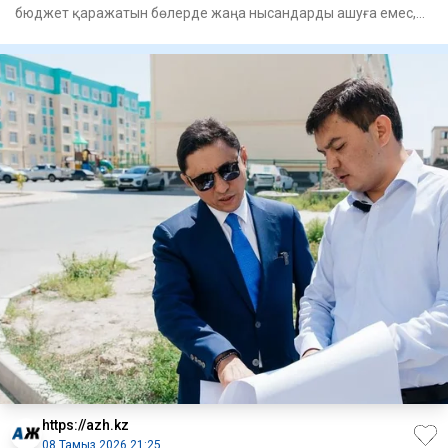
бюджет қаражатын бөлерде жаңа нысандарды ашуға емес,
іске асыры
https://azh.kz
08 Тамыз 2026 21:25