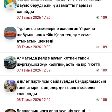
дауыс беруді өзінің азаматтық парызы
санайды
07 Тамыз 2026 17:26
109
Түркия өз кемелеріне жасалған Украина
шабуылынан кейін Қара теңізде кеме
қатынасын шектеді
08 Тамыз 2026 19:00
109
Алматыда рөлде қалғып кеткен такси
жүргізушісі жүк көлігінің астына кіріп кетті
07 Тамыз 2026 12:39
109
Әділет партиясы сайлауалды бағдарламасын
таныстырып, өңірлердегі өзекті мәселені
талқылады
08 Тамыз 2026 12:02
108
Балаларыңызға қарап жүріңіздерші... :