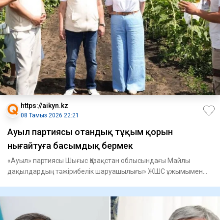
https://aikyn.kz
08 Тамыз 2026 22:21
Ауыл партиясы отандық тұқым қорын
нығайтуға басымдық бермек
«Ауыл» партиясы Шығыс Қазақстан облысындағы Майлы
дақылдардың тәжірибелік шаруашылығы» ЖШС ұжымымен
кездесті, - деп ха