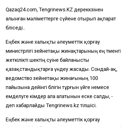
Qazaq24.com, Tengrinews.KZ дереккөзінен
алынған мәліметтерге сүйене отырып ақпарат
бөліседі..
Еңбек және халықты әлеуметтік қорғау
министрлігі зейнетақы жинақтарының ең төменгі
жеткілікті шектің өсуіне байланысты
қазақстандықтарға үндеу жасады. Сондай-ақ,
ведомство зейнетақы жинағының 100
пайызына дейінгі бөлігін тұрғын үйге немесе
емделуге кімдер ала алатынын еске салды, -
деп хабарлайды
Tengrinews.kz
тілшісі.
Еңбек және халықты әлеуметтік қорғау