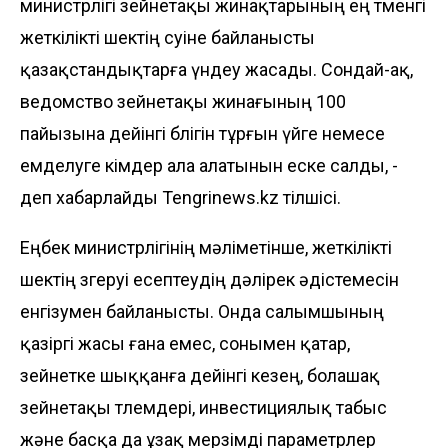
министрлігі зейнетақы жинақтарының ең төменгі
жеткілікті шектің өсуіне байланысты
қазақстандықтарға үндеу жасады. Сондай-ақ,
ведомство зейнетақы жинағының 100
пайызына дейінгі бөлігін тұрғын үйге немесе
емделуге кімдер ала алатынын еске салды, -
деп хабарлайды
Tengrinews.kz
тілшісі.
Еңбек министрлігінің мәліметінше, жеткілікті
шектің өзгеруі есептеудің дәлірек әдістемесін
енгізумен байланысты. Онда салымшының
қазіргі жасы ғана емес, сонымен қатар,
зейнетке шыққанға дейінгі кезең, болашақ
зейнетақы төлемдері, инвестициялық табыс
және басқа да ұзақ мерзімді параметрлер