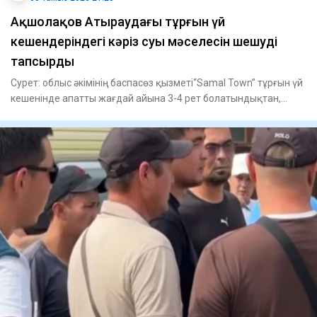
​Ақшолақов Атыраудағы тұрғын үй
кешендеріндегі кәріз суы мәселесін шешуді
тапсырды
Сурет: облыс әкімінің баспасөз қызметі“Samal Town” тұрғын үй
кешенінде апатты жағдай айына 3-4 рет болатындықтан,
жертө