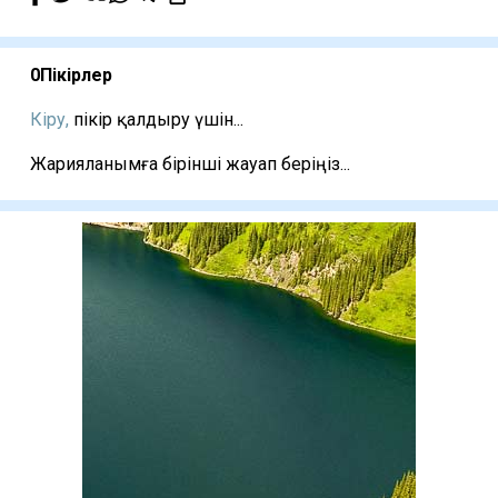
0
Пікірлер
Кіру,
пікір қалдыру үшін...
Жарияланымға бірінші жауап беріңіз...