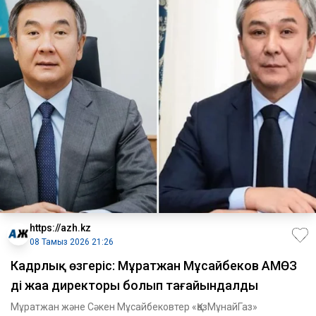
https://azh.kz
08 Тамыз 2026 21:26
Кадрлық өзгеріс: Мұратжан Мұсайбеков АМӨЗ
дің жаңа директоры болып ​тағайындалды
Мұратжан және Сәкен Мұсайбековтер «ҚазМұнайГаз»