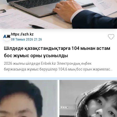
https://azh.kz
08 Тамыз 2026 21:26
​Шілдеде қазақстандықтарға 104 мыңнан астам
бос жұмыс орны ұсынылды
2026 жылғы шілдеде Enbek.kz Электрондық еңбек
биржасында жұмыс берушілер 104,6 мың бос орын жарияласа,
жұмыс іздеушілер