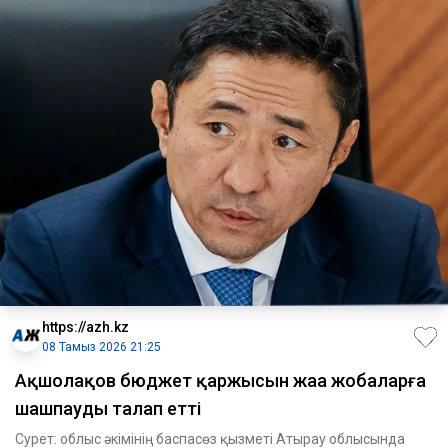
https://azh.kz
08 Тамыз 2026 21:25
Ақшолақов бюджет қаржысын жаңа жобаларға
шашпауды талап етті
Сурет: облыс әкімінің баспасөз қызметі Атырау облысында