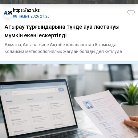
https://azh.kz
08 Тамыз 2026 21:26
Атырау тұрғындарына түнде ауа ластануы
мүмкін екені ескертілді
Алматы, Астана және Ақтөбе қалаларында 8 тамызда
қолайсыз метеорологиялық жағдай болады деп күтілуде.
Атырауда мұндай