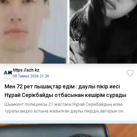
https://azh.kz
08 Тамыз 2026 21:26
Мен 72 рет пышақтар едім : даулы пікір иесі
Нұрай Серікбайдың отбасынан кешірім сұрады
Шымкент полициясы 21 жастағы Нұрай Серікбайдың өлімі
туралы видео астына жазылған даулы пікірдің авторын он
сағатқа же