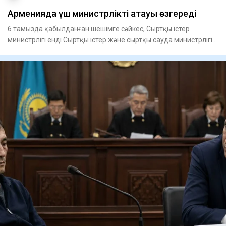
Арменияда үш министрліктің атауы өзгереді
6 тамызда қабылданған шешімге сәйкес, Сыртқы істер
министрлігі енді Сыртқы істер және сыртқы сауда министрлігі
деп ата