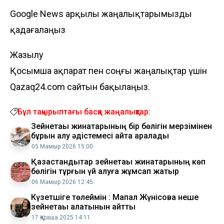
Google News арқылы жаңалықтарымызды
қадағалаңыз
Жазылу
Қосымша ақпарат пен соңғы жаңалықтар үшін
Qazaq24.com сайтын бақылаңыз.
Бұл тақырыптағы басқа жаңалықтар:
Зейнетақы жинақтарының бір бөлігін мерзімінен
бұрын алу әдістемесі қайта қаралады
05 Мамыр 2026 15:00
​Қазақстандықтар зейнетақы жинақтарының көп
бөлігін тұрғын үй алуға жұмсап жатыр
06 Мамыр 2026 12:45
Күзетшіге төлеймін : Мақпал Жүнісова неше
зейнетақы алатынын айтты
17 Қараша 2025 14:11