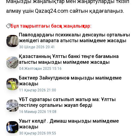
Маңызды жаңалықтар мен жаңартуларды өткізіп
алмау үшін Qazaq24.com сайтын қадағалаңыз.
Бұл тақырыптағы басқа жаңалықтар:
Павлодардағы психикалық денсаулық орталығы
желідегі ақпаратқа қатысты мәлімдеме жасады
30 Шілде 2026 20:41
Қазақстанның Ұлттық банкі теңге бағамына
қатысты маңызды мәлімдеме жасады
04 Желтоқсан 2025 15:16
Бактиер Зайнутдинов маңызды мәлімдеме
жасады
11 Қаңтар 2026 21:00
ҰБТ сұрақтары сатылып жатыр ма: Ұлттық
тестілеу орталығы жауап берді
16 Мамыр 2026 19:08
Уақыт келді! . Димаш маңызды мәлімдеме
жасады
30 Қаңтар 2026 09:55