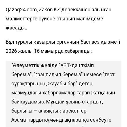
Qazaq24.com, Zakon.KZ дереккөзінен алынған
мәліметтерге сүйене отырып мәлімдеме
жасады..
Бұл туралы құзырлы органның баспасөз қызметі
2026 жылы 16 мамырда хабарлады:
"Әлеуметтік желіде "ҰБТ-дан өткізіп
береміз", "грант алып береміз" немесе "тест
сұрақтарының жауабы бар" деген
мазмұндағы хабарламалар тарап жатқанын
байқаудамыз. Мұндай ұсыныстардың
барлығы – алаяқтық әрекеттер.
Азаматтарды күмәнді ақпаратқа сенбеуге