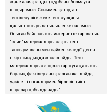
және алаяқтардың құрбаны болмауға
шақырамыз. Сонымен қатар, әр
тестіленушіге жеке тест нұсқасы
қалыптастырылатынын еске саламыз.
Осыған байланысты интернетте таралатын
"слив" материалдары нақты тест
тапсырмаларымен сәйкес келеді" деген
пікір шындыққа жанаспайды. Тест
материалдарын заңсыз таратуға қатысты
барлық фактілер анықталған жағдайда,
уәкілетті органдармен бірлесіп тиісті
шаралар қабылданады".