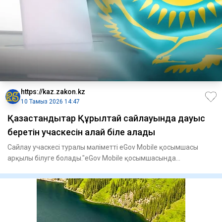
https://kaz.zakon.kz
10 Тамыз 2026 14:47
Қазақстандықтар Құрылтай сайлауында дауыс
беретін учаскесін қалай біле алады
Сайлау учаскесі туралы мәліметті eGov Mobile қосымшасы
арқылы білуге болады."eGov Mobile қосымшасында
сайлаушыларға қаж