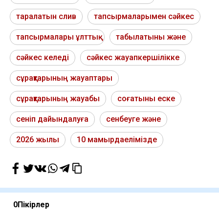
таралатын слив
тапсырмаларымен сәйкес
тапсырмалары ұлттық
табылатыны және
сәйкес келеді
сәйкес жауапкершілікке
сұрақтарының жауаптары
сұрақтарының жауабы
соғатыны еске
сеніп дайындалуға
сенбеуге және
2026 жылы
10 мамырдаелімізде
0
Пікірлер