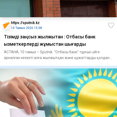
https://sputnik.kz
10 Тамыз 2026 15:08
Тізімді заңсыз жылжытқан : Отбасы банк
қызметкерлерді жұмыстан шығарды
АСТАНА, 10 тамыз – Sputnik. "Отбасы банк" тұрғын үйге
арналған кезекті алға жылжытқан және құжаттарды қолдан
жасаған қыз