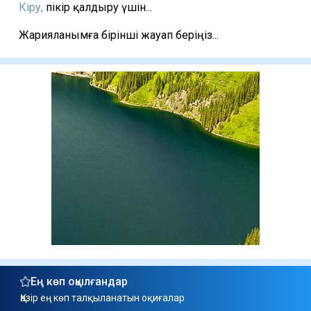
Кіру,
пікір қалдыру үшін...
Жарияланымға бірінші жауап беріңіз...
Ең көп оқылғандар
Қазір ең көп талқыланатын оқиғалар