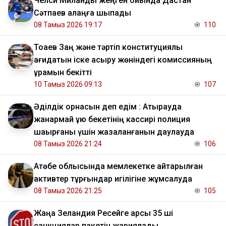
Челси Миланды жеңген ойында Дастан
Сәтпаев алаңға шықпады
08 Тамыз 2026 19:17
110
Тоқаев Заң және тәртіп конституциялық
қағидатын іске асыру жөніндегі комиссияның
құрамын бекітті
10 Тамыз 2026 09:13
107
Әділдік орнасын деп едім : Атырауда
жанармай құю бекетінің кассирі полиция
шақырғаны үшін жазаланғанын даулауда
08 Тамыз 2026 21:24
106
​Ақтөбе облысында мемлекетке қайтарылған
активтер тұрғындар игілігіне жұмсалуда
08 Тамыз 2026 21:25
105
Жаңа Зеландия Ресейге қарсы 35 ші
санкциялар пакетін жариялады