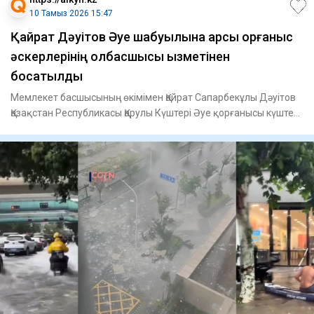
10 Тамыз 2026 15:47
Қайрат Дәуітов Әуе шабуылына қарсы қорғаныс
әскерлерінің қолбасшысы қызметінен
босатылды
Мемлекет басшысының өкімімен Қайрат Сапарбекұлы Дәуітов
Қазақстан Республикасы Қарулы Күштері Әуе қорғанысы күштері
Әу