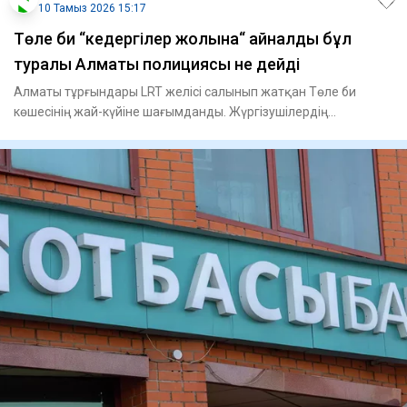
10 Тамыз 2026 15:17
Төле би “кедергілер жолына“ айналды бұл
туралы Алматы полициясы не дейді
Алматы тұрғындары LRT желісі салынып жатқан Төле би
көшесінің жай-күйіне шағымданды. Жүргізушілердің
айтуынша, жолдың