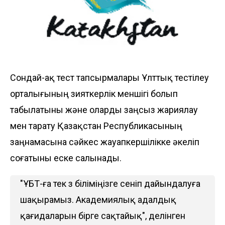
Сондай-ақ тест тапсырмалары Ұлттық тестілеу
орталығының зияткерлік меншігі болып
табылатыны және оларды заңсыз жариялау
мен тарату Қазақстан Республикасының
заңнамасына сәйкес жауапкершілікке әкеліп
соғатыны еске салынады.
"ҰБТ-ға тек өз біліміңізге сеніп дайындалуға
шақырамыз. Академиялық адалдық
қағидаларын бірге сақтайық", делінген