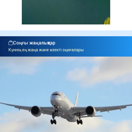
Соңғы жаңалықтар
Күннің ең жаңа және өзекті оқиғалары