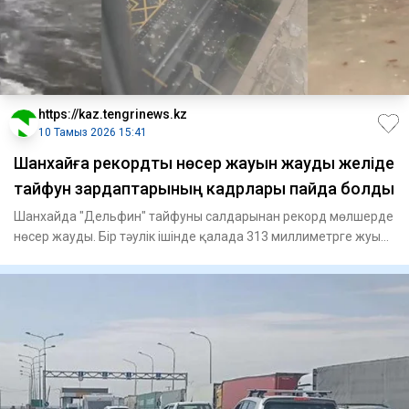
https://kaz.tengrinews.kz
10 Тамыз 2026 15:41
Шанхайға рекордтық нөсер жауын жауды желіде
тайфун зардаптарының кадрлары пайда болды
Шанхайда "Дельфин" тайфуны салдарынан рекорд мөлшерде
нөсер жауды. Бір тәулік ішінде қалада 313 миллиметрге жуық
жауы