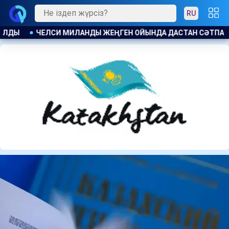
RU
ТАН СӘТПАЕВ АЛАҢҒА ШЫҚПАДЫ
ТОҚАЕВ ЗАҢ ЖӘНЕ ТӘРТІП