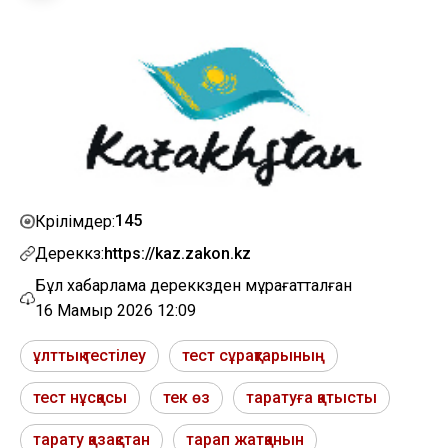
145
Көрілімдер:
Дереккөз:
https://kaz.zakon.kz
Бұл хабарлама дереккөзден мұрағатталған
16 Мамыр 2026 12:09
ұлттық тестілеу
тест сұрақтарының
тест нұсқасы
тек өз
таратуға қатысты
тарату қазақстан
тарап жатқанын