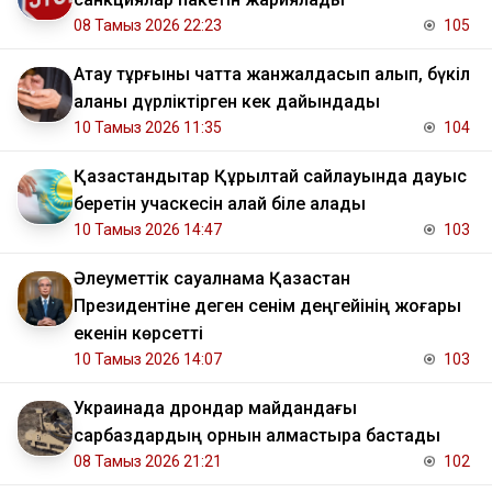
08 Тамыз 2026 22:23
105
Ақтау тұрғыны чатта жанжалдасып қалып, бүкіл
қаланы дүрліктірген кек дайындады
10 Тамыз 2026 11:35
104
Қазақстандықтар Құрылтай сайлауында дауыс
беретін учаскесін қалай біле алады
10 Тамыз 2026 14:47
103
Әлеуметтік сауалнама Қазақстан
Президентіне деген сенім деңгейінің жоғары
екенін көрсетті
10 Тамыз 2026 14:07
103
Украинада дрондар майдандағы
сарбаздардың орнын алмастыра бастады
08 Тамыз 2026 21:21
102