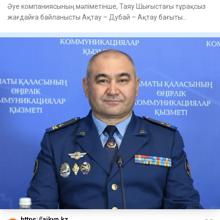
Әуе компаниясының мәліметінше, Таяу Шығыстағы тұрақсыз
жағдайға байланысты Ақтау – Дубай – Ақтау бағыты
бойынша рейстер
https://aikyn.kz