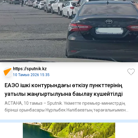
https://sputnik.kz
10 Тамыз 2026 15:35
ЕАЭО ішкі контурындағы өткізу пункттерінің
уақтылы жаңғыртылуына бақылау күшейтілді
АСТАНА, 10 тамыз – Sputnik. Үкіметте премьер-министрдің
бірінші орынбасары Нұрлыбек Нәлібаевтың төрағалығымен
автомобиль