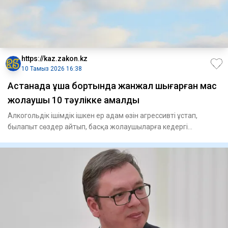
https://kaz.zakon.kz
10 Тамыз 2026 16:38
Астанада ұшақ бортында жанжал шығарған мас
жолаушы 10 тәулікке қамалды
Алкогольдік ішімдік ішкен ер адам өзін агрессивті ұстап,
былапыт сөздер айтып, басқа жолаушыларға кедергі
келтірген. Әу