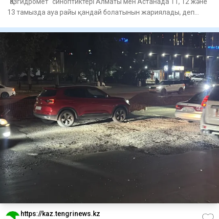
"Қазгидромет" синоптиктері Алматы мен Астанада 11, 12 және
13 тамызда ауа райы қандай болатынын жариялады, деп
хабарл
https://kaz.tengrinews.kz