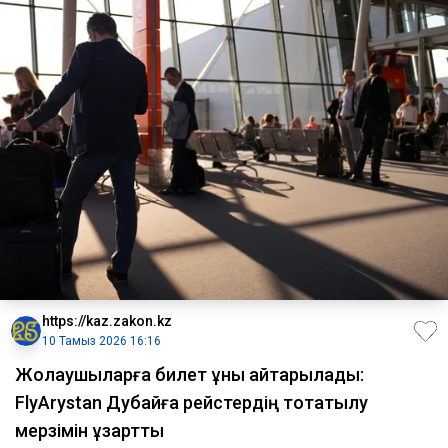
https://kaz.zakon.kz
10 Тамыз 2026 16:16
Жолаушыларға билет құны қайтарылады:
FlyArystan Дубайға рейстердің тоқтатылу
мерзімін ұзартты