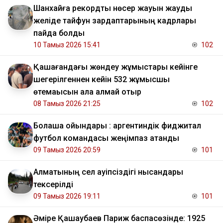
Шанхайға рекордтық нөсер жауын жауды
желіде тайфун зардаптарының кадрлары
пайда болды
10 Тамыз 2026 15:41
102
Қашағандағы жөндеу жұмыстары кейінге
шегерілгеннен кейін 532 жұмысшы
өтемақысын ала алмай отыр
08 Тамыз 2026 21:25
102
Болашақ ойындары : аргентиндік фиджитал
футбол командасы жеңімпаз атанды
09 Тамыз 2026 20:59
101
Алматының сел қауіпсіздігі нысандары
тексерілді
09 Тамыз 2026 19:11
101
Әміре Қашаубаев Париж баспасөзінде: 1925