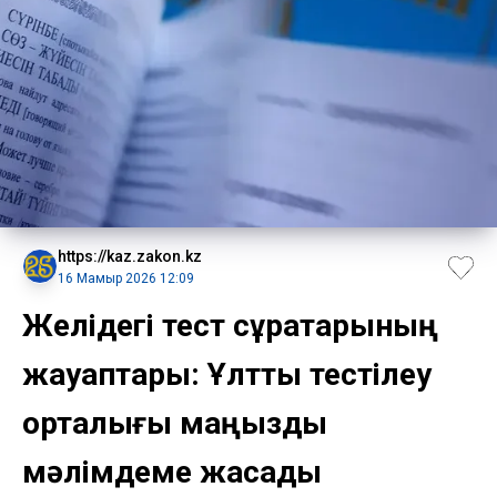
https://kaz.zakon.kz
16 Мамыр 2026 12:09
Желідегі тест сұрақтарының
жауаптары: Ұлттық тестілеу
орталығы маңызды
мәлімдеме жасады