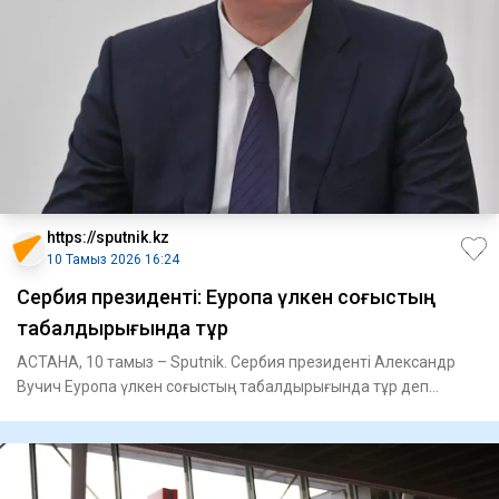
https://sputnik.kz
10 Тамыз 2026 16:24
Сербия президенті: Еуропа үлкен соғыстың
табалдырығында тұр
АСТАНА, 10 тамыз – Sputnik. Сербия президенті Александр
Вучич Еуропа үлкен соғыстың табалдырығында тұр деп
санайды.Вучич