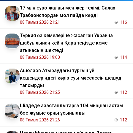
17 млн еуро жалақы мен жер телімі: Салах
Трабзонспордан мол пайда көрді
08 Тамыз 2026 21:21
116
Түркия өз кемелеріне жасалған Украина
шабуылынан кейін Қара теңізде кеме
қатынасын шектеді
08 Тамыз 2026 19:00
114
​Ақшолақов Атыраудағы тұрғын үй
кешендеріндегі кәріз суы мәселесін шешуді
тапсырды
08 Тамыз 2026 21:25
112
​Шілдеде қазақстандықтарға 104 мыңнан астам
бос жұмыс орны ұсынылды
08 Тамыз 2026 21:26
112