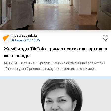
https://sputnik.kz
10 Тамыз 2026 15:35
Жамбылдық TikTok стример психикалық орталыққа
жатқызылды
АСТАНА, 10 тамыз – Sputnik. Жамбыл облысында балағат сөз
айтқаны үшін бірнеше рет жауапқа тартылған стример
келіншекті п