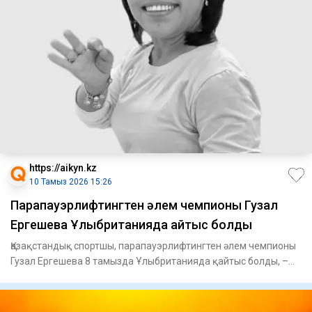
https://aikyn.kz
10 Тамыз 2026 15:26
Парапауэрлифтингтен әлем чемпионы Гузал
Ергешева Ұлыбританияда қайтыс болды
Қазақстандық спортшы, парапауэрлифтингтен әлем чемпионы
Гузал Ергешева 8 тамызда Ұлыбританияда қайтыс болды, –
деп хаб