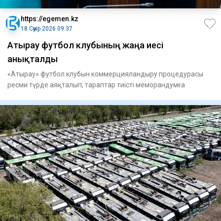
https://egemen.kz
18 Сәуір 2026 09:37
Атырау футбол клубының жаңа иесі
анықталды
«Атырау» футбол клубын коммерцияландыру процедурасы
ресми түрде аяқталып, тараптар тиісті меморандумға