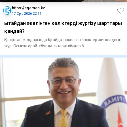
https://egemen.kz
17 Сәуір 2026 22:11
Қытайдан әкелінген көліктерді жүргізу шарттары
қандай?
Қазақстан жолдарында Қытайда тіркелген көліктер жиі кездесіп
жүр. Осыған орай: «бұл көліктерді кімдер б