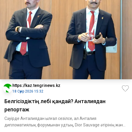
https://kaz.tengrinews.kz
18 Сәуір 2026 15:32
Белгісіздіктің лебі қандай? Анталиядан
репортаж
Сәуірде Анталиядан ылғал сезілсе, ал Анталия
дипломатиялық форумынан удтың, Dior Sauvage әтірінің және
сәл-пәл темекі