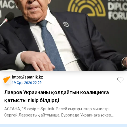
https://sputnik.kz
19 Сәуір 2026 22:29
Лавров Украинаны қолдайтын коалицияға
қатысты пікір білдірді
АСТАНА, 19 сәуір – Sputnik. Ресей сыртқы істер министрі
Сергей Лавровтың айтуынша, Еуропада Украинаға әскер
жіберу үшін