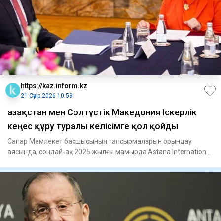
https://kaz.inform.kz
21 Сәуір 2026 10:58
Қазақстан мен Солтүстік Македония Іскерлік
кеңес құру туралы келісімге қол қойды
Сапар Мемлекет басшысының тапсырмаларын орындау
аясында, сондай-ақ 2025 жылғы мамырда Astana International
Forum алаңын