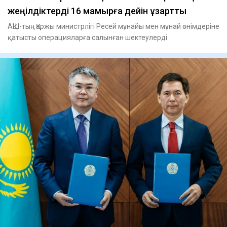
жеңілдіктерді 16 мамырға дейін ұзартты
АҚШ-тың Қаржы министрлігі Ресей мұнайы мен мұнай өнімдеріне
қатысты операцияларға салынған шектеулерді