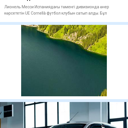
Лионель Месси Испаниядағы төменгі дивизионда өнер
көрсететін UE Cornellà футбол клубын сатып алды. Бұл