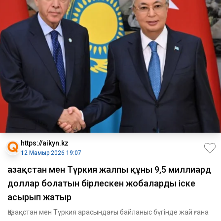
https://aikyn.kz
12 Мамыр 2026 19:07
Қазақстан мен Түркия жалпы құны 9,5 миллиард
доллар болатын бірлескен жобаларды іске
асырып жатыр
Қазақстан мен Түркия арасындағы байланыс бүгінде жай ғана