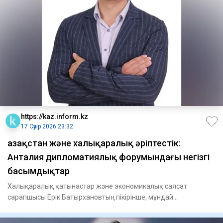
https://kaz.inform.kz
17 Сәуір 2026 23:32
Қазақстан және халықаралық әріптестік:
Анталия дипломатиялық форумындағы негізгі
басымдықтар
Халықаралық қатынастар және экономикалық саясат
сарапшысы Ерік Батырхановтың пікірінше, мұндай
форматтағы кездесулердің