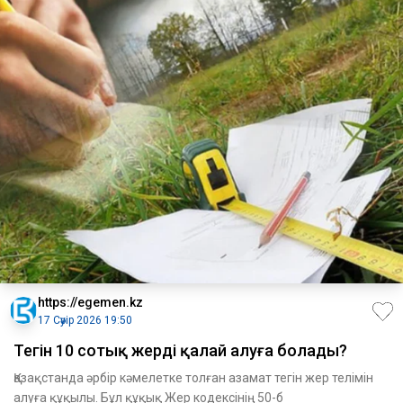
https://egemen.kz
17 Сәуір 2026 19:50
Тегін 10 сотық жерді қалай алуға болады?
Қазақстанда әрбір кәмелетке толған азамат тегін жер телімін
алуға құқылы. Бұл құқық Жер кодексінің 50-б