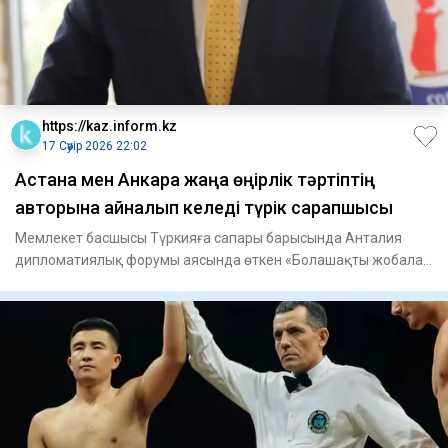
https://kaz.inform.kz
17 Сәуір 2026 22:02
Астана мен Анкара жаңа өңірлік тәртіптің
авторына айналып келеді түрік сарапшысы
Мемлекет басшысы Түркияға сапары барысында Анталия
дипломатиялық форумы аясында өткен «Болашақты жобалау:
белгісіздікте