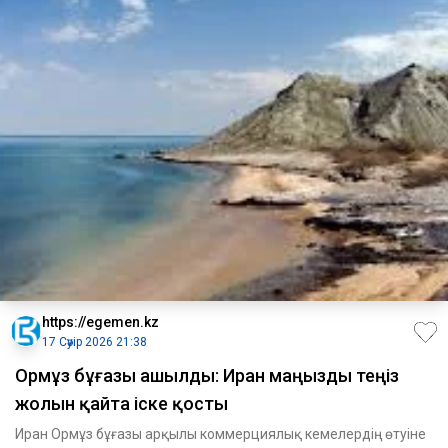
https://egemen.kz
17 Сәуір 2026 21:38
Ормұз бұғазы ашылды: Иран маңызды теңіз
жолын қайта іске қосты
Иран Ормұз бұғазы арқылы коммерциялық кемелердің өтуіне