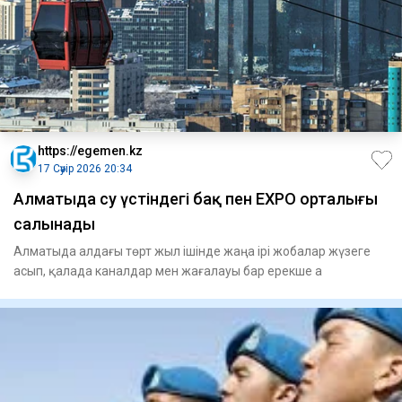
https://egemen.kz
17 Сәуір 2026 20:34
Алматыда су үстіндегі бақ пен EXPO орталығы
салынады
Алматыда алдағы төрт жыл ішінде жаңа ірі жобалар жүзеге
асып, қалада каналдар мен жағалауы бар ерекше а