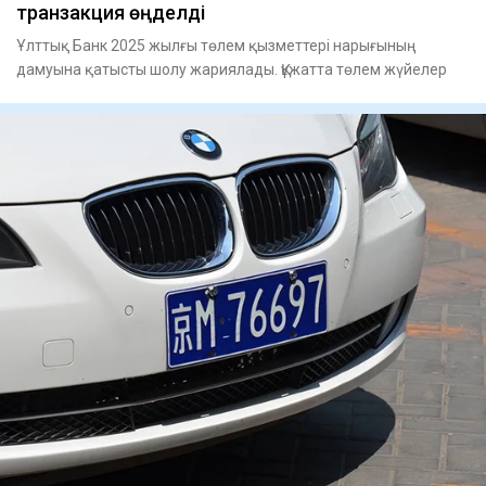
транзакция өңделді
Ұлттық Банк 2025 жылғы төлем қызметтері нарығының
дамуына қатысты шолу жариялады. Құжатта төлем жүйелер