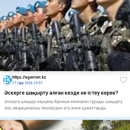
https://egemen.kz
17 Сәуір 2026 19:57
Әскерге шақырту алған кезде не істеу керек?
Әскерге шақыру науқаны бірнеше кезеңнен тұрады: шақырту
алу, медициналық тексеруден өту және құжаттарды