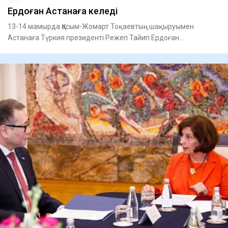
Ердоған Астанаға келеді
13-14 мамырда Қасым-Жомарт Тоқаевтың шақыруымен
Астанаға Түркия президенті Режеп Тайип Ердоған
мемлекеттік сапармен к