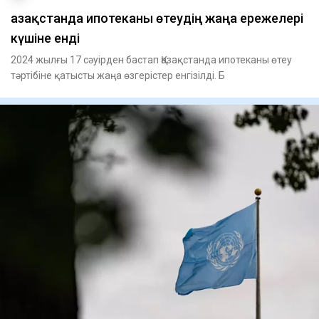
Қазақстанда ипотеканы өтеудің жаңа ережелері
күшіне енді
2024 жылғы 17 сәуірден бастап Қазақстанда ипотеканы өтеу
тәртібіне қатысты жаңа өзгерістер енгізілді. Б