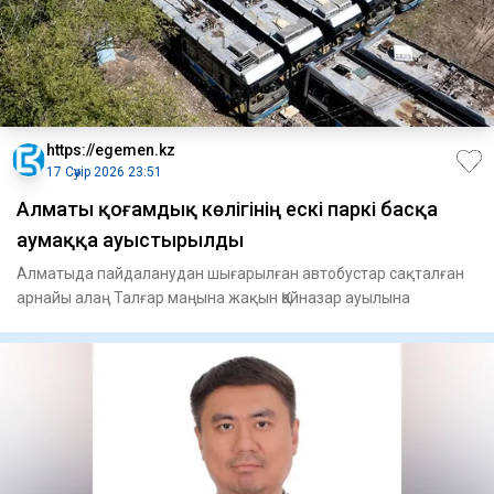
https://egemen.kz
17 Сәуір 2026 23:51
Алматы қоғамдық көлігінің ескі паркі басқа
аумаққа ауыстырылды
Алматыда пайдаланудан шығарылған автобустар сақталған
арнайы алаң Талғар маңына жақын Қайназар ауылына