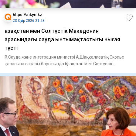
https://aikyn.kz
23 Сәуір 2026 21:23
Қазақстан мен Солтүстік Македония
арасындағы сауда ынтымақтастығы нығая
түсті
ҚР Сауда және интеграция министрі А.Шаққалиевтің Скопье
қаласына сапары барысында Қазақстан мен Солтүстік
Македония ар