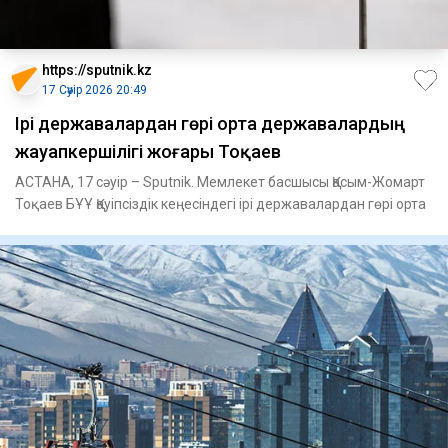
https://sputnik.kz
17 Сәуір 2026 20:49
Ірі державалардан гөрі орта державалардың
жауапкершілігі жоғары Тоқаев
АСТАНА, 17 сәуір – Sputnik. Мемлекет басшысы Қасым-Жомарт
Тоқаев БҰҰ Қауіпсіздік кеңесіндегі ірі державалардан гөрі орта