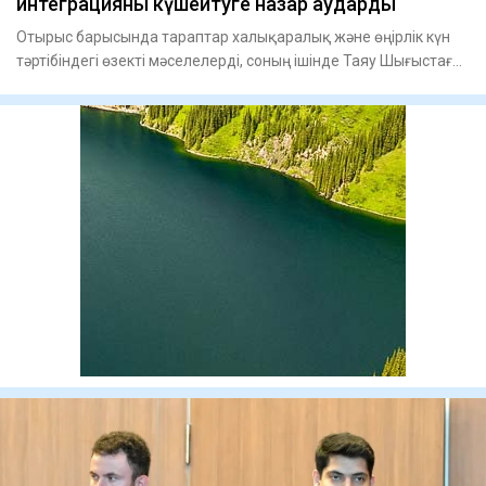
интеграцияны күшейтуге назар аударды
Отырыс барысында тараптар халықаралық және өңірлік күн
тәртібіндегі өзекті мәселелерді, соның ішінде Таяу Шығыстағы
аху