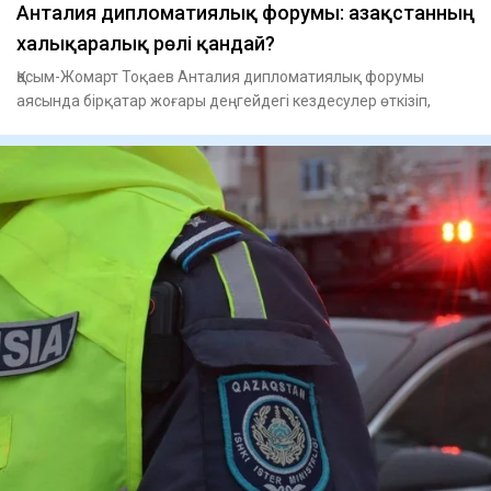
Анталия дипломатиялық форумы: Қазақстанның
халықаралық рөлі қандай?
Қасым-Жомарт Тоқаев Анталия дипломатиялық форумы
аясында бірқатар жоғары деңгейдегі кездесулер өткізіп,