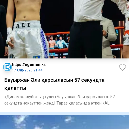
https://egemen.kz
17 Сәуір 2026 21:44
Бауыржан Әли қарсыласын 57 секундта
құлатты
«Динамо» клубының түлегі Бауыржан Әли қарсыласын 57
секундта нокаутпен жеңді. Тараз қаласында өткен «AL