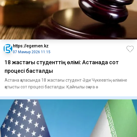
https://egemen.kz
07 Мамыр 2026 11:15
18 жастағы студенттің өлімі: Астанада сот
процесі басталды
Астана қаласында 18 жастағы студент Әди Чүкеевтің өліміне
қатысты сот процесі басталды. Қайғылы оқиға ө