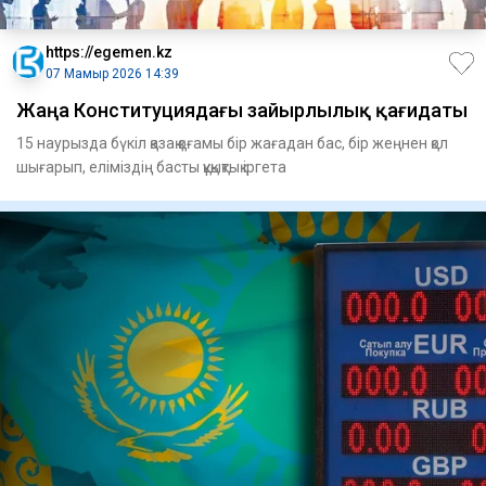
https://egemen.kz
07 Мамыр 2026 14:39
Жаңа Конституциядағы зайырлылық қағидаты
15 наурызда бүкіл қазақ қоғамы бір жағадан бас, бір жеңнен қол
шығарып, еліміздің басты құқықтық іргета