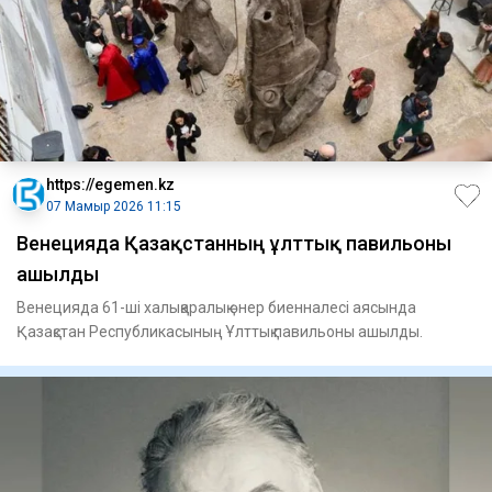
https://egemen.kz
07 Мамыр 2026 11:15
Венецияда Қазақстанның ұлттық павильоны
ашылды
Венецияда 61-ші халықаралық өнер биенналесі аясында
Қазақстан Республикасының Ұлттық павильоны ашылды.