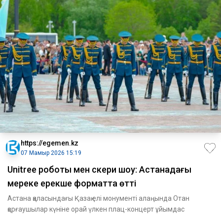
https://egemen.kz
07 Мамыр 2026 15:19
Unitree роботы мен әскери шоу: Астанадағы
мереке ерекше форматта өтті
Астана қаласындағы Қазақ елі монументі алаңында Отан
қорғаушылар күніне орай үлкен плац-концерт ұйымдас