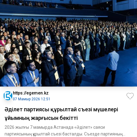
https://egemen.kz
07 Мамыр 2026 12:51
Әділет партиясы құрылтай съезі мүшелері
ұйымның жарғысын бекітті
2026 жылғы 7 мамырда Астанада «Әділет» саяси
партиясының құрылтай съезі басталды. Съезде партияның