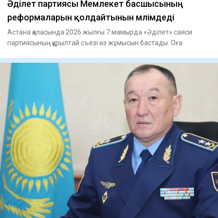
Әділет партиясы Мемлекет басшысының
реформаларын қолдайтынын мәлімдеді
Астана қаласында 2026 жылғы 7 мамырда «Әділет» саяси
партиясының құрылтай съезі өз жұмысын бастады. Оға