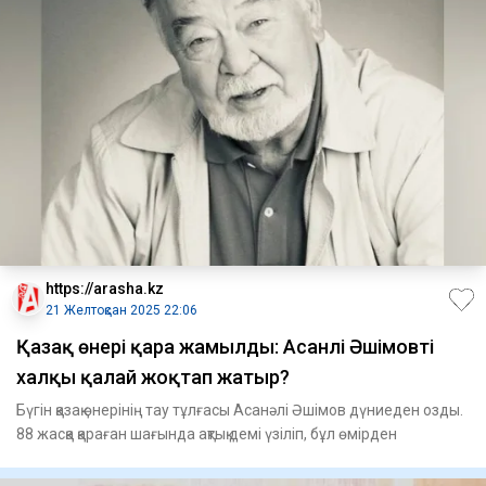
https://arasha.kz
21 Желтоқсан 2025 22:06
Қазақ өнері қара жамылды: Асанәлі Әшімовті
халқы қалай жоқтап жатыр?
Бүгін қазақ өнерінің тау тұлғасы Асанәлі Әшімов дүниеден озды.
88 жасқа қараған шағында ақтық демі үзіліп, бұл өмірден