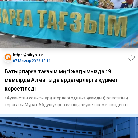
https://aikyn.kz
07 Мамыр 2026 13:11
Батырларға тағзым мәңгі жадымызда : 9
мамырда Алматыда ардагерлерге құрмет
көрсетіледі
«Ауғанстан соғысы ардагерлері одағы» қоғамдық бірлестігінің
төрағасы Мұрат Абдушүкіров өзінің әлеуметтік желісіндегі п