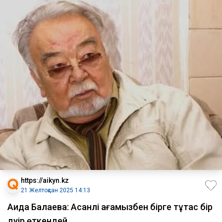
https://aikyn.kz
21 Желтоқсан 2025 14:13
Аида Балаева: Асанәлі ағамызбен бірге тұтас бір
дәуір өткендей...