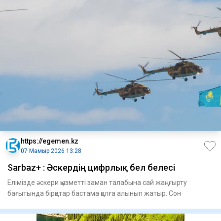
https://egemen.kz
07 Мамыр 2026 13:28
Sarbaz+ : Әскердің цифрлық бел белесі
Елімізде әскери қызметті заман талабына сай жаңғырту
бағытында бірқатар бастама қолға алынып жатыр. Сон