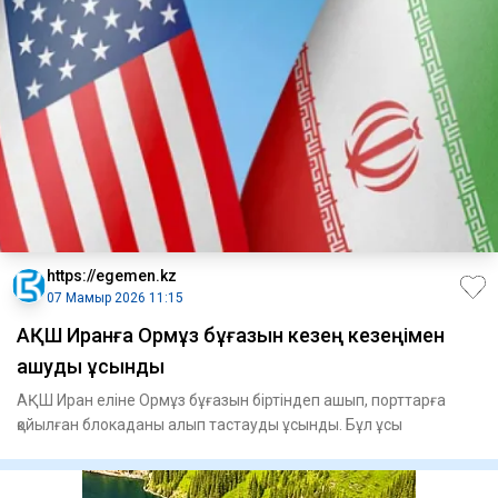
https://egemen.kz
07 Мамыр 2026 11:15
АҚШ Иранға Ормұз бұғазын кезең кезеңімен
ашуды ұсынды
АҚШ Иран еліне Ормұз бұғазын біртіндеп ашып, порттарға
қойылған блокаданы алып тастауды ұсынды. Бұл ұсы