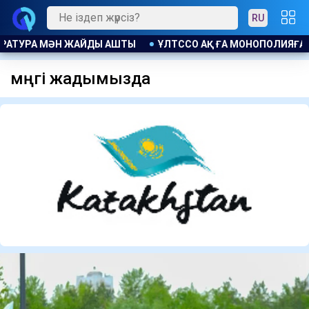
RU
АШТЫ
ҰЛТССО АҚ ҒА МОНОПОЛИЯҒА ҚАРСЫ ЗАҢ БҰЗУШЫЛЫ
мәңгі жадымызда