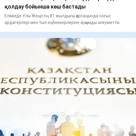
қолдау бойынша көш бастады
Елімізде Ұлы Жеңістің 81 жылдығы қарсаңында соғыс
ардагерлері мен тыл еңбеккерлеріне ауқымды әлеуметтік