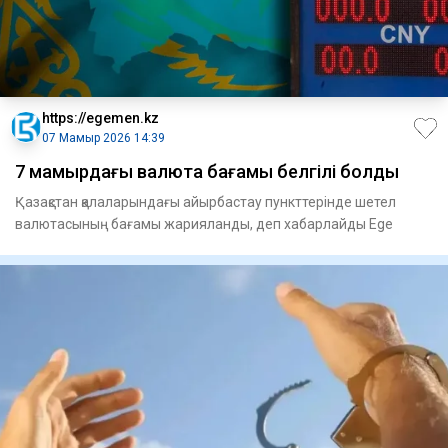
https://egemen.kz
07 Мамыр 2026 14:39
7 мамырдағы валюта бағамы белгілі болды
Қазақстан қалаларындағы айырбастау пункттерінде шетел
валютасының бағамы жарияланды, деп хабарлайды Ege