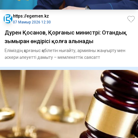
https://egemen.kz
07 Мамыр 2026 12:30
Дәурен Қосанов, Қорғаныс министрі: Отандық
зымыран өндірісі қолға алынады
Еліміздің қорғаныс қабілетін нығайту, армияны жаңғырту мен
әскери әлеуетті дамыту – мемлекеттік саясатт