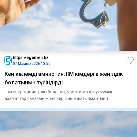
https://egemen.kz
07 Мамыр 2026 13:50
Кең көлемді амнистия: ІІМ кімдерге жеңілдік
болатынын түсіндірді
Ішкі істер министрлігі болашақ амнистияға ілінуі мүмкін
азаматтар санатын және керісінше қамтылмайтын т