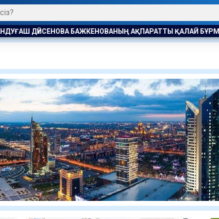
НОВА БАЖКЕНОВАНЫҢ АҚПАРАТТЫ ҚАЛАЙ БҰРМАЛАҒАНЫН АЙТ