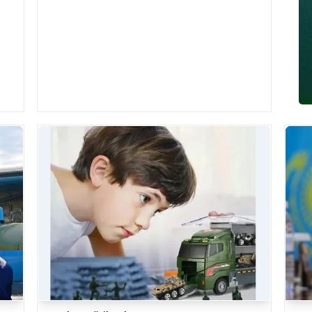
бері 900-ден астам отандық әскери қызм