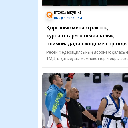
https://aikyn.kz
06 Сәуір 2026 17:47
Қорғаныс министрлігінің
курсанттары халықаралық
олимпиададан жүлдемен оралды
Ресей Федерациясының Воронеж қаласы
ТМД-ға қатысушы мемлекеттер жоғары әск
оқу орындарының курсанттары арасында