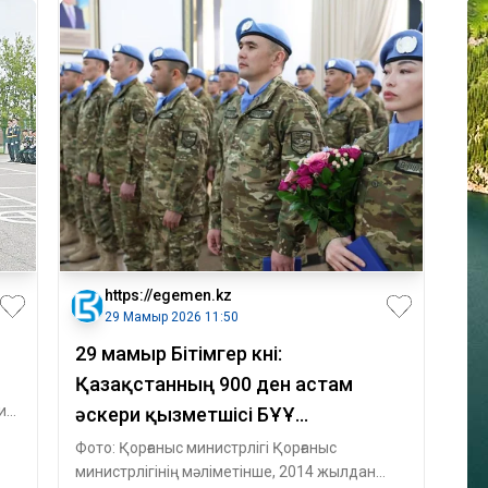
https://egemen.kz
29 Мамыр 2026 11:50
29 мамыр Бітімгер күні:
Қазақстанның 900 ден астам
ик
әскери қызметшісі БҰҰ
миссияларына қатысты
Фото: Қорғаныс министрлігі Қорғаныс
министрлігінің мәліметінше, 2014 жылдан