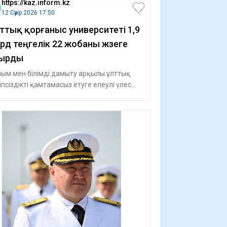
https://kaz.inform.kz
12 Сәуір 2026 17:50
ттық қорғаныс университеті 1,9
рд теңгелік 22 жобаны жүзеге
ырды
ым мен білімді дамыту арқылы ұлттық
іпсіздікті қамтамасыз етуге елеулі үлес
ып отырған оқу орны үшін бұл күнні