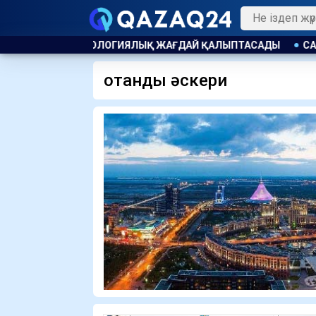
ЕОРОЛОГИЯЛЫҚ ЖАҒДАЙ ҚАЛЫПТАСАДЫ
САНДУҒАШ ДҮЙСЕ
отандық әскери