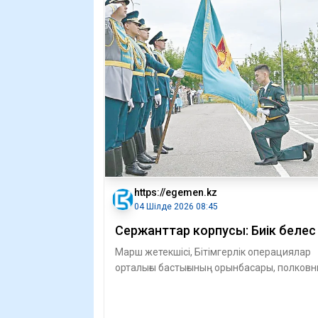
https://egemen.kz
04 Шілде 2026 08:45
Сержанттар корпусы: Биік белес
Марш жетекшісі, Бітімгерлік опе­ра­ция­­лар
орталығы бастығының орынбасары, полковн
Бақытжан Жетпісовтың айтуынша,