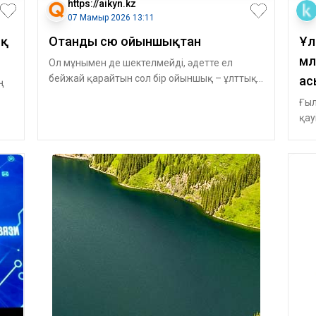
https://aikyn.kz
07 Мамыр 2026 13:11
ық
Отанды сүю ойыншықтан
Ұл
мл
Ол мұнымен де шектелмейді, әдетте ел
бейжай қарайтын сол бір ойыншық – ұлттық
ас
ң
мәдени қодтың айнасы, тіпті мемлекеттің
Ғыл
қау
қос