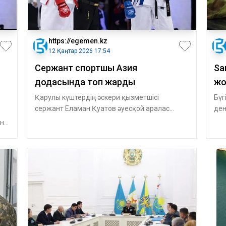
https://egemen.kz
12 Қаңтар 2026 17:54
Сержант спортшы Азия
Sa
додасында топ жарды
жо
Қарулы күштердің әскери қызметшісі
Бүг
сержант Еламан Қуатов әуесқой аралас
ден
жекпе-жектен Азия чемпионы атан
құн
ен