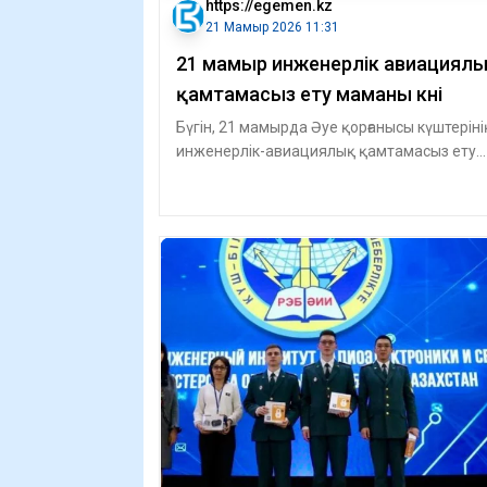
https://egemen.kz
21 Мамыр 2026 11:31
21 мамыр инженерлік авиациял
қамтамасыз ету маманы күні
Бүгін, 21 мамырда Әуе қорғанысы күштеріні
инженерлік-авиациялық қамтамасыз ету
саласында қызмет ететін