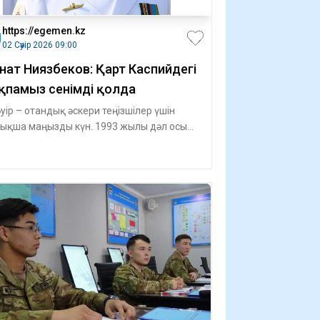
https://egemen.kz
02 Сәуір 2026 09:00
нат Ниязбеков: Қарт Каспийдегі
қпамыз сенімді қолда
әуір – отандық әскери теңізшілер үшін
ықша маңызды күн. 1993 жылы дәл осы
і Президент Әскери-т