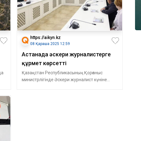
https://aikyn.kz
08 Қараша 2025 12:59
Астанада әскери журналистерге
құрмет көрсетті
да
Қазақстан Республикасының Қорғаныс
министрлігінде Әскери журналист күніне
арналған салтанатты іс-шара өтті, – деп хаба