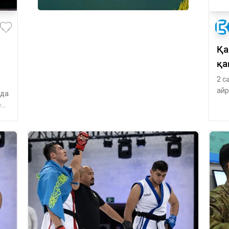
Қа
қа
2 с
айр
нда
күн
ери