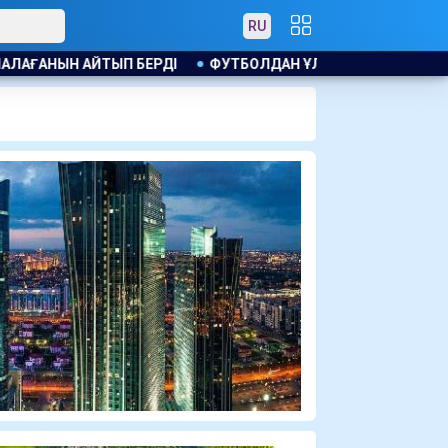
RU
ЫП БЕРДІ
ФУТБОЛДАН ҰЛТТЫҚ ҚҰРАМАНЫҢ БАС БАПКЕРІ 