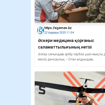
https://egemen.kz
22 Қараша 2025 11:04
Әскери медицина қорғаныс
саламаттылығының негізі
Әскер сапындағы әрбір сарбаз үшін мықты 
мінсіз денсаулық – Отан алдындағы
жауынгерлік міндетін адал