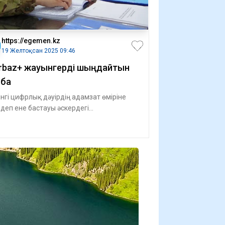
https://egemen.kz
19 Желтоқсан 2025 09:46
rbaz+ жауынгерді шыңдайтын
ба
інгі цифрлық дәуірдің адамзат өміріне
деп ене бастауы әскердегі
дылықтарды да өткен шаққа қалд