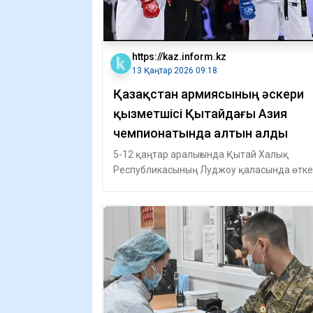
https://kaz.inform.kz
13 Қаңтар 2026 09:18
Қазақстан армиясының әскери
қызметшісі Қытайдағы Азия
чемпионатында алтын алды
5-12 қаңтар аралығында Қытай Халық
Республикасының Луджоу қаласында өтк
әуесқой аралас жекпе-жек бойынша Азия
чемпион