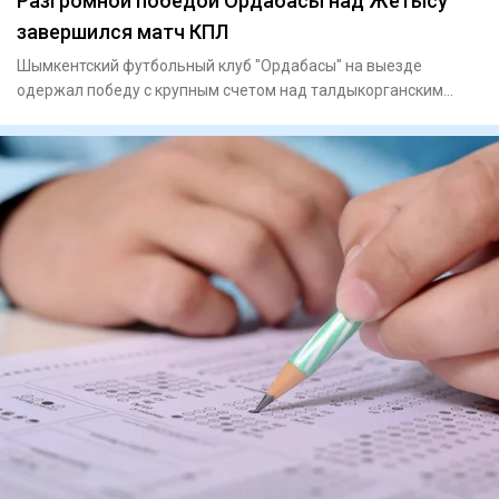
Разгромной победой Ордабасы над Жетысу
завершился матч КПЛ
Шымкентский футбольный клуб "Ордабасы" на выезде
одержал победу с крупным счетом над талдыкорганским
"Жетысу" в матче 21