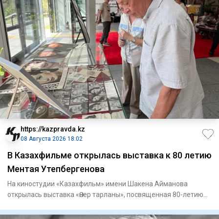
https://kazpravda.kz
08 Августа 2026 18:02
В Казахфильме открылась выставка к 80 летию
Ментая Утепбергенова
На киностудии «Казахфильм» имени Шакена Айманова
открылась выставка «Өнер тарланы», посвященная 80-летию
заслуженного а