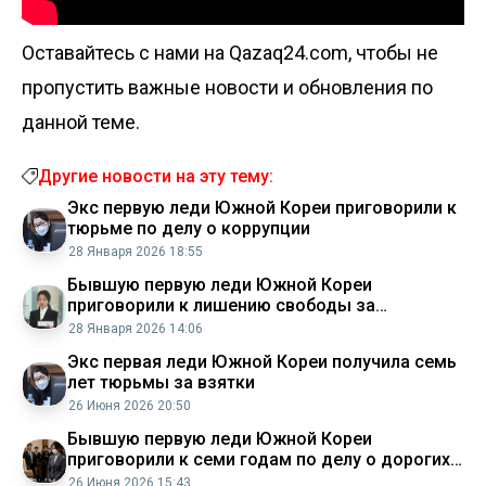
Оставайтесь с нами на Qazaq24.com, чтобы не
пропустить важные новости и обновления по
данной теме.
Другие новости на эту тему:
Экс первую леди Южной Кореи приговорили к
тюрьме по делу о коррупции
28 Января 2026 18:55
Бывшую первую леди Южной Кореи
приговорили к лишению свободы за
получение дорогих подарков
28 Января 2026 14:06
Экс первая леди Южной Кореи получила семь
лет тюрьмы за взятки
26 Июня 2026 20:50
Бывшую первую леди Южной Кореи
приговорили к семи годам по делу о дорогих
подарках
26 Июня 2026 15:43