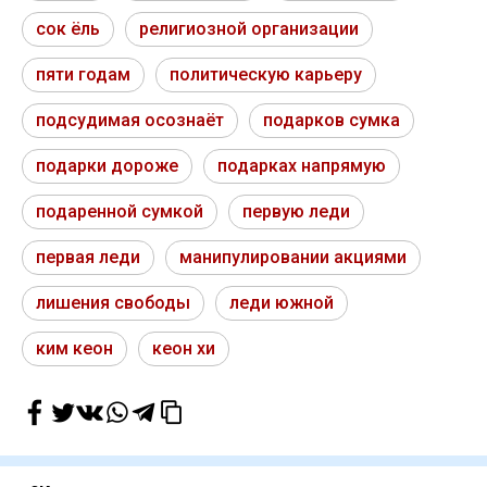
сок ёль
религиозной организации
пяти годам
политическую карьеру
подсудимая осознаёт
подарков сумка
подарки дороже
подарках напрямую
подаренной сумкой
первую леди
первая леди
манипулировании акциями
лишения свободы
леди южной
ким кеон
кеон хи