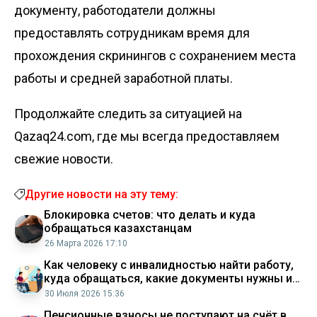
документу, работодатели должны
предоставлять сотрудникам время для
прохождения скринингов с сохранением места
работы и средней заработной платы.
Продолжайте следить за ситуацией на
Qazaq24.com, где мы всегда предоставляем
свежие новости.
Другие новости на эту тему:
Блокировка счетов: что делать и куда
обращаться казахстанцам
26 Марта 2026 17:10
Как человеку с инвалидностью найти работу,
куда обращаться, какие документы нужны и
что обязан сделать работодатель
30 Июля 2026 15:36
Пенсионные взносы не поступают на счёт в