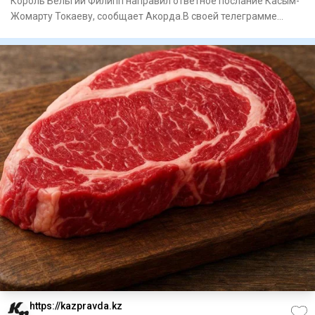
Король Бельгии Филипп направил ответное послание Касым-
Жомарту Токаеву, сообщает Акорда.В своей телеграмме
король Филип
https://kazpravda.kz