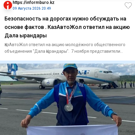
https://informburo.kz
09 Августа 2026 20:49
Безопасность на дорогах нужно обсуждать на
основе фактов . КазАвтоЖол ответил на акцию
Дала Қырандары
ҚазАвтоЖол ответил на акцию молодёжного общественного
объединения "Дала Қырандары". 7 ноября представители
объединения