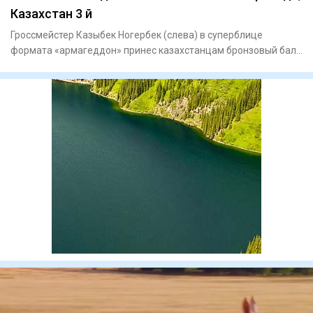
Казахстан 3 й
Гроссмейстер Казыбек Ногербек (слева) в суперблице
формата «армагеддон» принес казахстанцам бронзовый балл
/ Фото: kaz