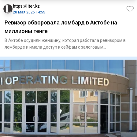
https://liter.kz
28 Мая 2026 14:55
Ревизор обворовала ломбард в Актобе на
миллионы тенге
В Актобе осудили женщину, которая работала ревизором в
ломбарде и имела доступ к сейфам с залоговым
золотом, передает L