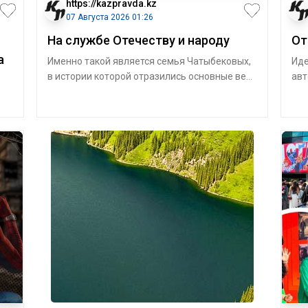
https://kazpravda.kz
07 Августа 2026 01:26
На службе Отечеству и народу
От
а
Именно такой является семья Чатыбековых,
Иде
в истории которой отразились основные вехи
авт
становления казахской интеллигенци
слу
уви