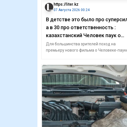
https://liter.kz
07 Августа 2026 00:24
В детстве это было про суперсил
а в 30 про ответственность :
казахстанский Человек паук о
новом фильме, фанатах и
Для большинства зрителей поход на
премьеру нового фильма о Человеке-паук
любимой франшизе
просто вечер в кино. Для казахстанского 