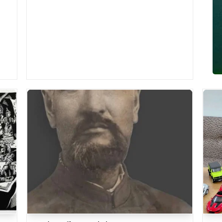
Kazpravda.kz со