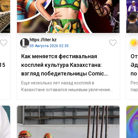
https://liter.kz
05 Августа 2026 02:35
Как меняется фестивальная
От
15
косплей культура Казахстана:
Әд
взгляд победительницы Comic
по
Con Astana
мо
я
Еще несколько лет назад косплей в
Рес
Казахстане оставался нишевым увлечением.
пар
 на
Сегодня фестивали собирают тысячи
Акт
поклоннико
вст