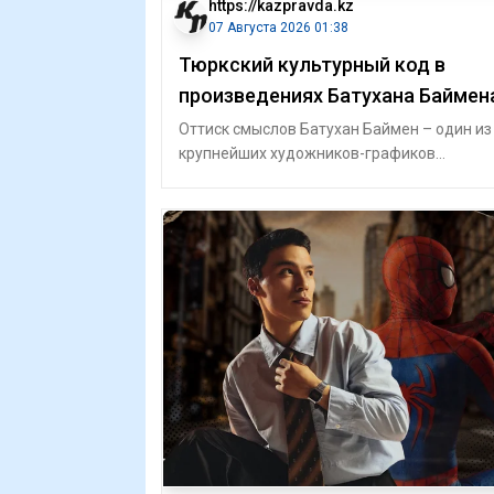
https://kazpravda.kz
07 Августа 2026 01:38
Тюркский культурный код в
произведениях Батухана Баймен
Оттиск смыслов Батухан Баймен – один из
крупнейших художников-графиков
Казахстана, известный общественный
деятель. Он