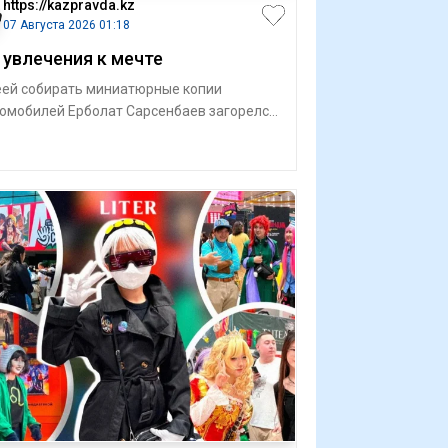
https://kazpravda.kz
07 Августа 2026 01:18
 увлечения к мечте
ей собирать миниа­тюрные копии
омобилей Ерболат Сарсенбаев загорелся
чайно. Однажды в торговом центре
дел