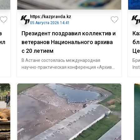
https://kazpravda.kz
05 Августа 2026 14:41
в
Президент поздравил коллектив и
Ка
ил
ветеранов Национального архива
бл
с 20 летием
Це
В Астане состоялась международная
Бри
научно-практическая конференция «Архивы:
Ins
цифровая трансформация, конституционные
Ind
ценн