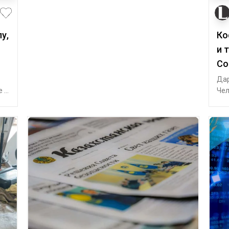
у,
Ко
и 
Co
Дар
е –
Чел
реж
из 