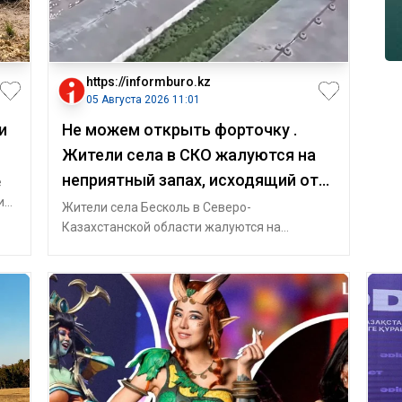
https://informburo.kz
05 Августа 2026 11:01
и
Не можем открыть форточку .
Жители села в СКО жалуются на
неприятный запах, исходящий от
е
и
птицефабрик
Жители села Бесколь в Северо-
Казахстанской области жалуются на
неприятный запах, который исходит от
местных предприятий