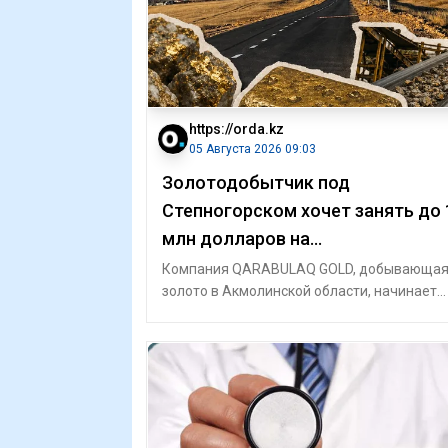
https://orda.kz
05 Августа 2026 09:03
Золотодобытчик под
Степногорском хочет занять до 
млн долларов на
хвостохранилище
Компания QARABULAQ GOLD, добывающа
золото в Акмолинской области, начинает
занимать деньги у инвесторов. С 5 августа