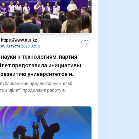
https://www.nur.kz
05 Августа 2026 02:13
 науки к технологиям: партия
ілет представила инициативы
 развитию университетов и
лодежи
публиканский предвыборный штаб
тии "Әділет" продолжил работу в
юбинской области. Представители штаба
ретилис