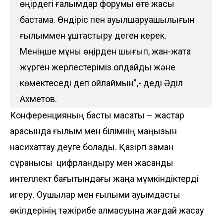
өңірдегі ғалымдар форумы өте жақсы
бастама. Өндіріс пен ауылшаруашылығын
ғылыммен ұштастыру деген керек.
Меніңше мұны өңірден шығып, жан-жақта
жүрген жерлестеріміз қолдайды және
көмектеседі деп ойлаймын”,- деді Әділ
Ахметов.
Конференцияның басты мақсаты – жастар
арасында ғылым мен білімнің маңызын
насихаттау деуге болады. Қазіргі заман
сұранысы цифрландыру мен жасанды
интеллект бағытындағы жаңа мүмкіндіктерді
игеру. Оқушылар мен ғылыми қауымдастық
өкілдерінің тәжірибе алмасуына жағдай жасау