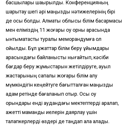
басшылары шақырылды. Конференцияның
шарықтау шегі әрі маңызды нәтижелерінің бірі
де осы болды. Алматы облысы білім басқармасы
мен еліміздің 11 жоғары оқу орны арасында
ынтымақтастық туралы меморандумға қол
қойылды. Бұл құжаттар білім беру ұйымдары
арасындағы байланысты нығайтып, кәсіби
бағдар беру жұмыстарын жетілдіруге, ауыл
жастарының сапалы жоғары білім алу
мүмкіндігін кеңейтуге бағытталған маңызды
қадам ретінде бағаланып отыр. Осы оқу
орындары енді аудандағы мектептерді аралап,
қажетті мамандық иелерін даярлау үшін
талапкерлерді өздері де таңдап ала алады.