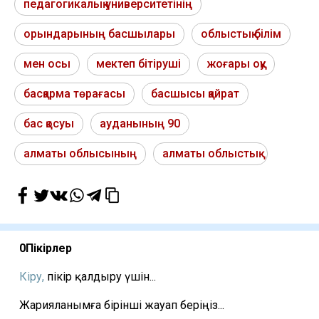
педагогикалық университетінің
орындарының басшылары
облыстық білім
мен осы
мектеп бітіруші
жоғары оқу
басқарма төрағасы
басшысы қайрат
бас қосуы
ауданының 90
алматы облысының
алматы облыстық
0
Пікірлер
Кіру,
пікір қалдыру үшін...
Жарияланымға бірінші жауап беріңіз...