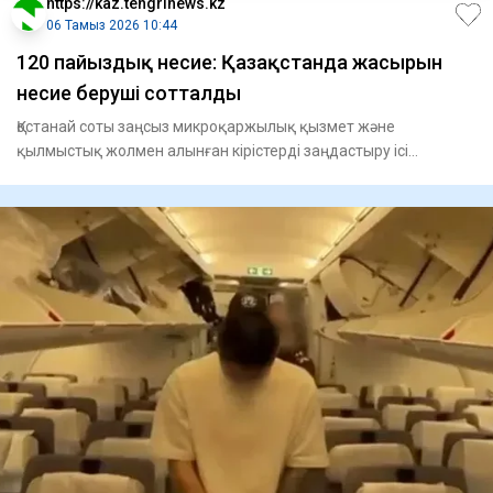
https://kaz.tengrinews.kz
06 Тамыз 2026 10:44
120 пайыздық несие: Қазақстанда жасырын
несие беруші сотталды
Қостанай соты заңсыз микроқаржылық қызмет және
қылмыстық жолмен алынған кірістерді заңдастыру ісі
бойынша үкім шығард