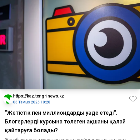
https://kaz.tengrinews.kz
06 Тамыз 2026 10:28
“Жетістік пен миллиондарды уәде етеді“.
Блогерлердің курсына төлеген ақшаны қалай
қайтаруға болады?
Жанәбіловтердің курстары мен ұтыс ойындарына қатысты