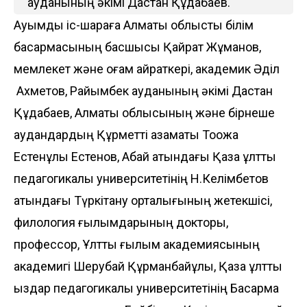
ауданының әкімі Дастан Құдабаев.
Ауқымды іс-шараға Алматы облыстық білім
басқармасының басшысы Қайрат Жұманов,
мемлекет және қоғам қайраткері, академик Әділ
Ахметов, Райымбек ауданының әкімі Дастан
Құдабаев, Алматы облысының және бірнеше
аудандардың Құрметті азаматы Тоққожа
Естенұлы Естенов, Абай атындағы Қазақ ұлттық
педагогикалық университетінің Н.Келімбетов
атындағы Түркітану орталығының жетекшісі,
филология ғылымдарының докторы,
профессор, Ұлттық ғылым академиясының
академигі Шерубай Құрманбайұлы, Қазақ ұлттық
қыздар педагогикалық университетінің Басқарма