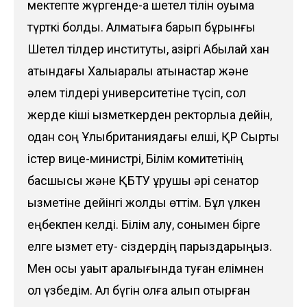
мектепте жүргенде-ақ шетел тілін оқуыма
түрткі болды. Алматыға барып бұрынғы
Шетел тілдер институты, қазіргі Абылай хан
атындағы Халықаралық қатынастар және
әлем тілдері университетіне түсіп, сол
жерде кіші қызметкерден ректорлыққа дейін,
одан соң Ұлыбританиядағы елші, ҚР Сыртқы
істер вице-министрі, Білім комитетінің
басшысы және ҚБТУ құрушы әрі сенатор
қызметіне дейінгі жолды өттім. Бұл үлкен
еңбекпен келді. Білім алу, сонымен бірге
елге қызмет ету- сіздердің парыздарыңыз.
Мен осы уақыт аралығында туған елімнен
қол үзбедім. Ал бүгін қолға алып отырған