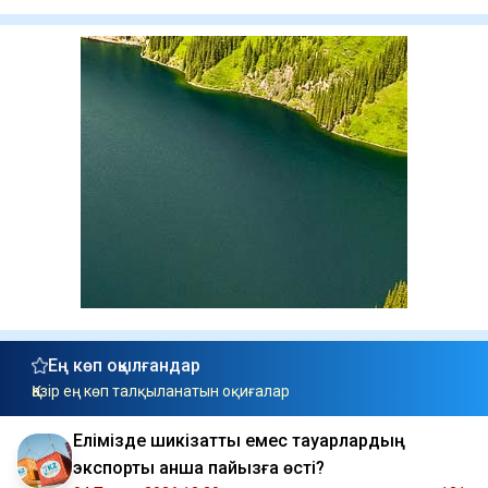
Ең көп оқылғандар
Қазір ең көп талқыланатын оқиғалар
Елімізде шикізаттық емес тауарлардың
экспорты қанша пайызға өсті?