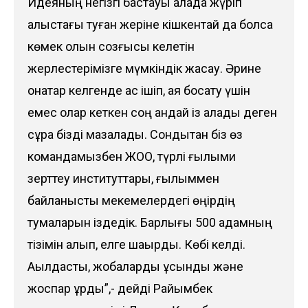
Идеяның негізгі бастауы қалада жүріп
алыстағы туған жеріне кішкентай да болса
көмек қолын созғысы келетін
жерлестерімізге мүмкіндік жасау. Әрине
қонақтар келгенде ас ішіп, аяқ босату үшін
емес олар кеткен соң қандай із қалады деген
сұрақ бізді мазалады. Сондықтан біз өз
командамызбен ЖОО, түрлі ғылыми
зерттеу институттары, ғылыммен
байланысты мекемелердегі өңірдің
тумаларын іздедік. Барлығы 500 адамның
тізімін алып, елге шақырдық. Көбі келді.
Ақылдастық, жобаларды ұсындық және
жоспар құрдық”,- дейді Райымбек