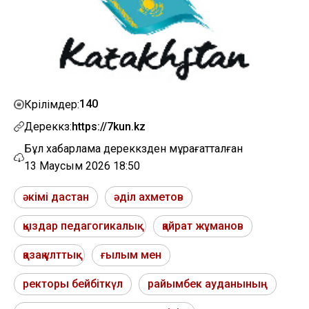
140
Көрілімдер:
Дереккөз:
https://7kun.kz
Бұл хабарлама дереккөзден мұрағатталған
13 Маусым 2026 18:50
әкімі дастан
әділ ахметов
қыздар педагогикалық
қайрат жұманов
қазақ ұлттық
ғылым мен
ректоры бейбіткүл
райымбек ауданының