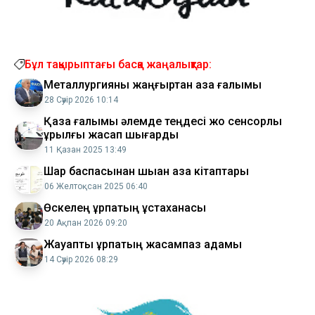
Бұл тақырыптағы басқа жаңалықтар:
Металлургияны жаңғыртқан қазақ ғалымы
28 Сәуір 2026 10:14
Қазақ ғалымы әлемде теңдесі жоқ сенсорлық
құрылғы жасап шығарды
11 Қазан 2025 13:49
Шарқ баспасынан шыққан қазақ кітаптары
06 Желтоқсан 2025 06:40
Өскелең ұрпақтың ұстаханасы
20 Ақпан 2026 09:20
Жауапты ұрпақтың жасампаз қадамы
14 Сәуір 2026 08:29