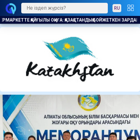
RU
ДЫҚ БОЙЖЕТКЕН ЗАРДАП ШЕКТІ
ҚХП: КӘСІПОДАҚТАР ҚОҒАМҒА