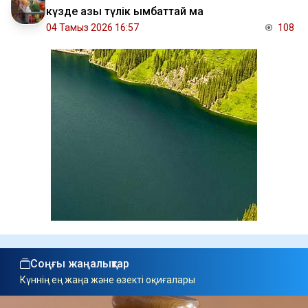
күзде азық түлік қымбаттай ма
04 Тамыз 2026 16:57
108
Соңғы жаңалықтар
Күннің ең жаңа және өзекті оқиғалары