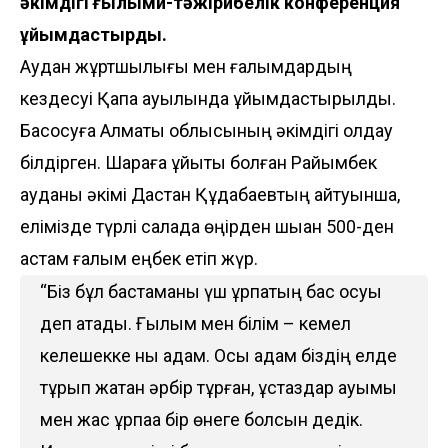
әкімдігі ғылыми-тәжірибелік конференция
ұйымдастырды.
Аудан жұртшылығы мен ғалымдардың
кездесуі Қақпақ ауылында ұйымдастырылды.
Басқосуға Алматы облысының әкімдігі қолдау
білдірген. Шараға ұйытқы болған Райымбек
ауданы әкімі Дастан Құдабаевтың айтуынша,
елімізде түрлі салада өңірден шыққан 500-ден
астам ғалым еңбек етіп жүр.
“Біз бұл бастаманы үш ұрпақтың бас қосуы
деп атадық. Ғылым мен білім – кемел
келешекке нық қадам. Осы қадам біздің елде
тұрып жатқан әрбір тұрған, ұстаздар қауымы
мен жас ұрпаққа бір өнеге болсын дедік.