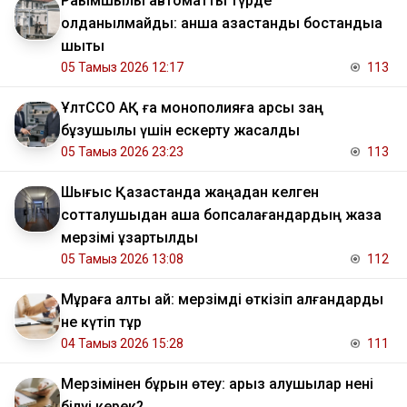
Рақымшылық автоматты түрде
қолданылмайды: қанша қазақстандық бостандыққа
шықты
05 Тамыз 2026 12:17
113
ҰлтССО АҚ ға монополияға қарсы заң
бұзушылық үшін ескерту жасалды
05 Тамыз 2026 23:23
113
Шығыс Қазақстанда жаңадан келген
сотталушыдан ақша бопсалағандардың жаза
мерзімі ұзартылды
05 Тамыз 2026 13:08
112
Мұраға алты ай: мерзімді өткізіп алғандарды
не күтіп тұр
04 Тамыз 2026 15:28
111
Мерзімінен бұрын өтеу: қарыз алушылар нені
білуі керек?