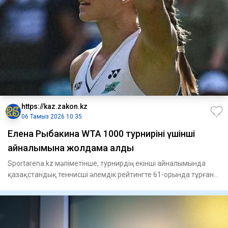
https://kaz.zakon.kz
06 Тамыз 2026 10:35
Елена Рыбакина WTA 1000 турнирінің үшінші
айналымына жолдама алды
Sportarena.kz мәліметінше, турнирдің екінші айналымында
қазақстандық теннисші әлемдік рейтингте 61-орында тұрған
Аустра