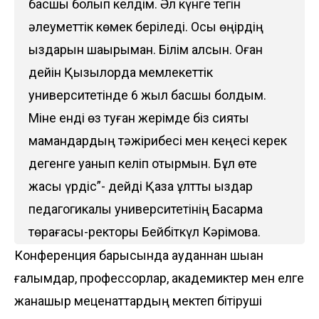
басшы болып келдім. Әл күнге тегін
әлеуметтік көмек беріледі. Осы өңірдің
қыздарын шақырыман. Білім алсын. Оған
дейін Қызылорда мемлекеттік
университетінде 6 жыл басшы болдым.
Міне енді өз туған жерімде біз сияқты
мамандардың тәжірибесі мен кеңесі керек
дегенге қуанып келіп отырмын. Бұл өте
жақсы үрдіс”- дейді Қазақ ұлттық қыздар
педагогикалық университетінің Басқарма
төрағасы-ректоры Бейбіткүл Кәрімова.
Конференция барысында ауданнан шыққан
ғалымдар, профессорлар, академиктер мен елге
жанашыр меценаттардың мектеп бітіруші