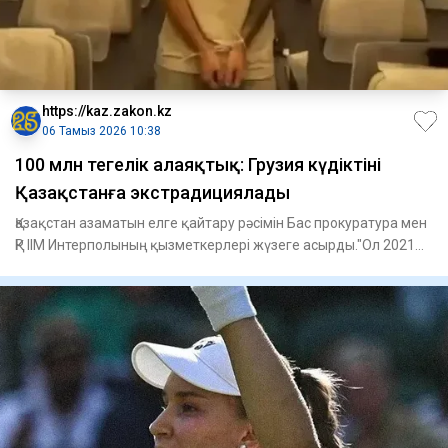
https://kaz.zakon.kz
06 Тамыз 2026 10:38
100 млн теңгелік алаяқтық: Грузия күдіктіні
Қазақстанға экстрадициялады
Қазақстан азаматын елге қайтару рәсімін Бас прокуратура мен
ҚР ІІМ Интерполының қызметкерлері жүзеге асырды."Ол 2021
жы