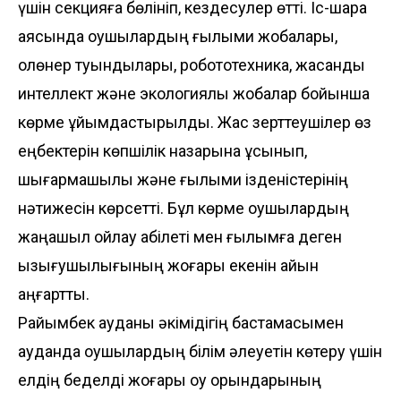
үшін секцияға бөлініп, кездесулер өтті. Іс-шара
аясында оқушылардың ғылыми жобалары,
қолөнер туындылары, робототехника, жасанды
интеллект және экологиялық жобалар бойынша
көрме ұйымдастырылды. Жас зерттеушілер өз
еңбектерін көпшілік назарына ұсынып,
шығармашылық және ғылыми ізденістерінің
нәтижесін көрсетті. Бұл көрме оқушылардың
жаңашыл ойлау қабілеті мен ғылымға деген
қызығушылығының жоғары екенін айқын
аңғартты.
Райымбек ауданы әкімідігің бастамасымен
ауданда оқушылардың білім әлеуетін көтеру үшін
елдің беделді жоғары оқу орындарының