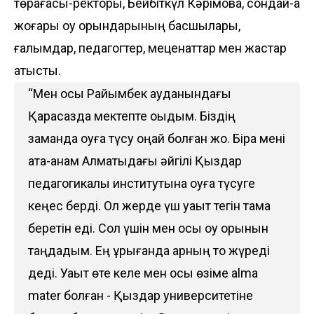
төрағасы-ректоры, Бейбіткүл Кәрімова, сондай-ақ
жоғары оқу орындарының басшылары,
ғалымдар, педагогтер, меценаттар мен жастар
қатысты.
“Мен осы Райымбек ауданындағы
Қарасазда мектепте оқыдым. Біздің
заманда оқуға түсу оңай болған жоқ. Бірақ мені
ата-анам Алматыдағы әйгілі Қыздар
педагогикалық институтына оқуға түсуге
кеңес берді. Ол жерде үш уақыт тегін тамақ
беретін еді. Сол үшін мен осы оқу орынын
таңдадым. Ең құрығанда қарның тоқ жүреді
деді. Уақыт өте келе мен осы өзіме alma
mater болған - Қыздар университетіне