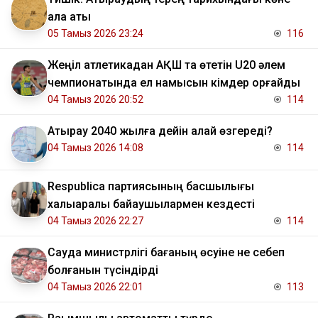
қала аты
05 Тамыз 2026 23:24
116
Жеңіл атлетикадан АҚШ та өтетін U20 әлем
чемпионатында ел намысын кімдер қорғайды
04 Тамыз 2026 20:52
114
Атырау 2040 жылға дейін қалай өзгереді?
04 Тамыз 2026 14:08
114
Respublica партиясының басшылығы
халықаралық байқаушылармен кездесті
04 Тамыз 2026 22:27
114
Сауда министрлігі бағаның өсуіне не себеп
болғанын түсіндірді
04 Тамыз 2026 22:01
113