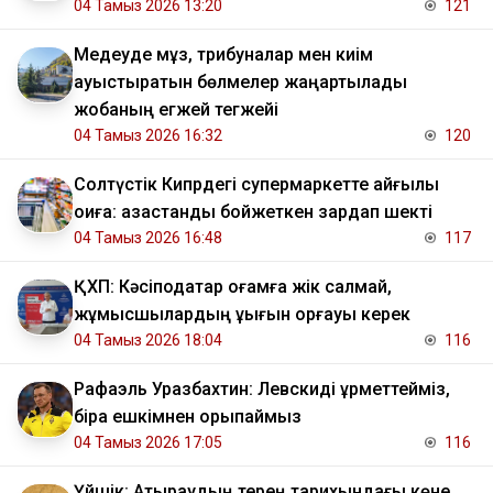
04 Тамыз 2026 13:20
121
Медеуде мұз, трибуналар мен киім
ауыстыратын бөлмелер жаңартылады
жобаның егжей тегжейі
04 Тамыз 2026 16:32
120
Солтүстік Кипрдегі супермаркетте қайғылы
оқиға: қазақстандық бойжеткен зардап шекті
04 Тамыз 2026 16:48
117
ҚХП: Кәсіподақтар қоғамға жік салмай,
жұмысшылардың құқығын қорғауы керек
04 Тамыз 2026 18:04
116
Рафаэль Уразбахтин: Левскиді құрметтейміз,
бірақ ешкімнен қорықпаймыз
04 Тамыз 2026 17:05
116
Үйшік: Атыраудың терең тарихындағы көне