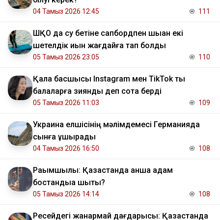
04 Тамыз 2026 12:45
111
ШҚО да су бетіне сапбордпен шыққан екі
шетелдік қиын жағдайға тап болды
05 Тамыз 2026 23:05
110
Қала басшысы Instagram мен TikTok ты
балаларға зиянды деп сотқа берді
05 Тамыз 2026 11:03
109
Украина елшісінің мәлімдемесі Германияда
сынға ұшырады
04 Тамыз 2026 16:50
108
Рақымшылық: Қазақстанда қанша адам
бостандыққа шықты?
05 Тамыз 2026 14:14
108
Ресейдегі жанармай дағдарысы: Қазақстанда