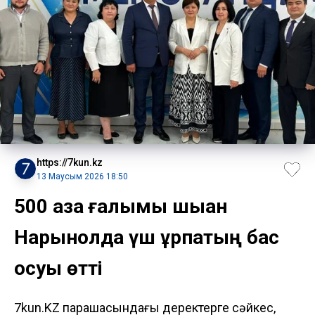
https://7kun.kz
13 Маусым 2026 18:50
500 қазақ ғалымы шыққан
Нарынқолда үш ұрпақтың бас
қосуы өтті
7kun.KZ парақшасындағы деректерге сәйкес,