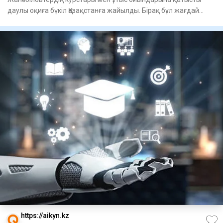
даулы оқиға бүкіл Қазақстанға жайылды. Бірақ бұл жағдай
осынд
https://aikyn.kz