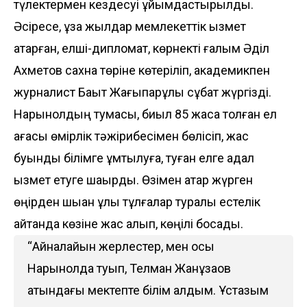
түлектермен кездесуі ұйымдастырылды.
Әсіресе, ұзақ жылдар мемлекеттік қызмет
атқарған, елші-дипломат, көрнекті ғалым Әділ
Ахметов сахна төріне көтеріліп, академикпен
журналист Бақыт Жағыпарұлы сұқбат жүргізді.
Нарынқолдың тумасы, биыл 85 жасқа толған ел
ағасы өмірлік тәжірибесімен бөлісіп, жас
буынды білімге ұмтылуға, туған елге адал
қызмет етуге шақырды. Өзімен қатар жүрген
өңірден шыққан ұлы тұлғалар туралы естелік
айтқанда көзіне жас алып, көңілі босады.
“Айналайын жерлестер, мен осы
Нарынқолда туып, Телман Жанұзақов
атындағы мектепте білім алдым. Ұстазым