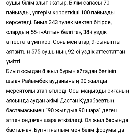
оқушы білім алып жатыр. Білім сапасы 70
пайызды, үлгерім көрсеткіші 100 пайызды
көрсетеді. Биыл 343 түлек мектеп бітірсе,
олардың 55-і «Алтын белгіге», 38-і үздік
аттестатқа үміткер. Сонымен қатар, 9-сыныпты
аяқтайтын 575 оқушының 92-сі үздік аттестаттан
үмітті.
Биыл осыдан 8 жыл бұрын қайтадан бөлініп
шыққан Райымбек ауданының 90 жылдық
мерейтойы атап өтіледі. Осы маңызды оқиғаның
аясында аудан әкімі Дастан Құдабаевтың
бастамасымен “90 жылдыққа 90 шара” деген
атпен ондаған шара өткізіледі. Ол жыл басында
басталған. Бүгінгі ғылым мен білім форумы да