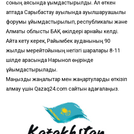
соның аясында ұымдастырылды. Ал өткен
аптада Сарыбастау ауылында ауылшаруашылық
форумы ұйымдастырылып, республикалық және
Алматы облыстық БАҚ өкілдері арнайы келді.
Айта кету керек, Райымбек ауданының 90
жылдық мерейтойының негізгі шаралары 8-11
шілде арасында Нарынқол өңірінде
ұйымдастырылады.
Маңызды жаңалықтар мен жаңартуларды өткізіп
алмау үшін Qazaq24.com сайтын қадағалаңыз.