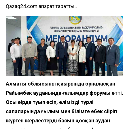
Qazaq24.com ақпарат таратты..
Алматы облысының қиырында орналасқан
Райымбек ауданында ғалымдар форумы өтті.
Осы өңірде туып өсіп, еліміздің түрлі
салаларында ғылым мен білімге еңбек сіңіріп
жүрген жерлестердің басын қосқан аудан