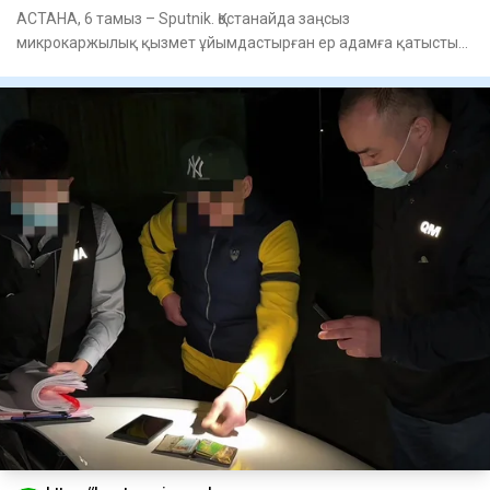
АСТАНА, 6 тамыз – Sputnik. Қостанайда заңсыз
микрокаржылық қызмет ұйымдастырған ер адамға қатысты
сот үкімі шықты, деп х