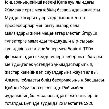
Іс-шараның екінші кезеңі Қақпақ ауылындағы
Жәменке орта мектебінің базасында жалғасты.
Мұнда жоғары оқу орындарынан келген
профессорлар мен оқытушылар, сала
мамандары және меценаттар мектеп бітіруші
түлектерге мамандық таңдаудың қыр-сырын
түсіндіріп, өз тәжірибелерімен бөлісті. TEDx
форматындағы кездесулер, шеберлік сабақтары
мен дөңгелек үстелдер ұйымдастырылып,
жастар көкейіндегі сауалдарына жауап алды.
Алматы облыстық білім басқармасының басшысы
Қайрат Жұманов өз сөзінде Райымбек
ауданының білім саласындағы жетістіктеріне
тоқталды. Бүгінде ауданда 22 мектепте 5220