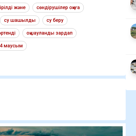
ірілді және
сөндірушілер оқиға
су шашылды
су беру
өртенді
оқшауланды зардап
4 маусым