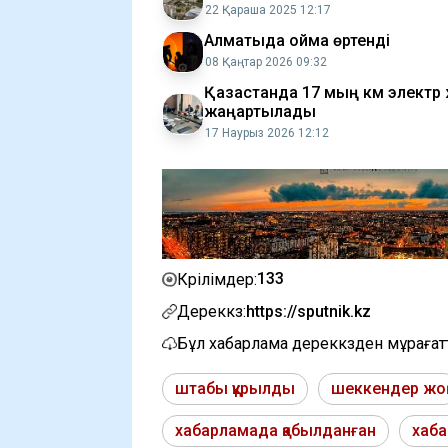
22 Қараша 2025 12:17
Алматыда қойма өртенді
08 Қаңтар 2026 09:32
Қазақстанда 17 мың км электр 
жаңартылады
17 Наурыз 2026 12:12
133
Көрілімдер:
Дереккөз:
https://sputnik.kz
Бұл хабарлама дереккөзден мұраға
штабы құрылды
шеккендер жоқ
хабарламада қабылданған
хаб