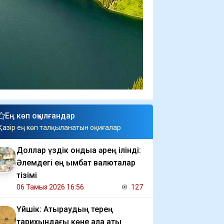
Ең көп оқылғандар
Қазір ең көп талқыланатын оқиғалар
Доллар үздік ондыққа әрең ілінді:
Әлемдегі ең қымбат валюталар
тізімі
06 Тамыз 2026 16:56
127
Үйшік: Атыраудың терең
тарихындағы көне қала аты