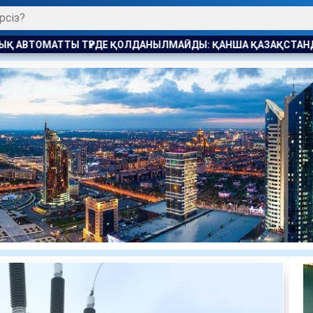
АНЫЛМАЙДЫ: ҚАНША ҚАЗАҚСТАНДЫҚ БОСТАНДЫҚҚА ШЫҚТЫ