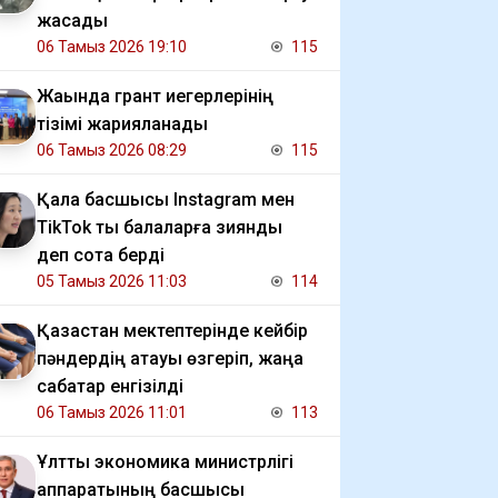
жасады
06 Тамыз 2026 19:10
115
Жақында грант иегерлерінің
тізімі жарияланады
06 Тамыз 2026 08:29
115
Қала басшысы Instagram мен
TikTok ты балаларға зиянды
деп сотқа берді
05 Тамыз 2026 11:03
114
Қазақстан мектептерінде кейбір
пәндердің атауы өзгеріп, жаңа
сабақтар енгізілді
06 Тамыз 2026 11:01
113
Ұлттық экономика министрлігі
аппаратының басшысы