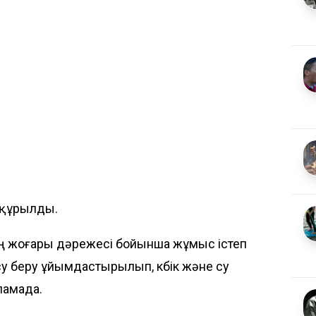
ы құрылды.
ің жоғары дәрежесі бойынша жұмыс істеп
з су беру ұйымдастырылып, көбік және су
ламада.