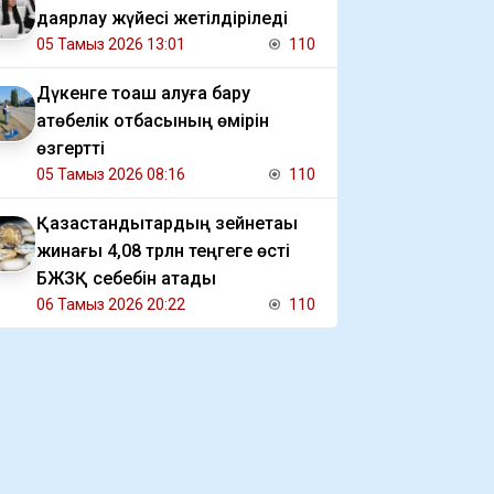
даярлау жүйесі жетілдіріледі
05 Тамыз 2026 13:01
110
Дүкенге тоқаш алуға бару
ақтөбелік отбасының өмірін
өзгертті
05 Тамыз 2026 08:16
110
Қазақстандықтардың зейнетақы
жинағы 4,08 трлн теңгеге өсті
БЖЗҚ себебін атады
06 Тамыз 2026 20:22
110