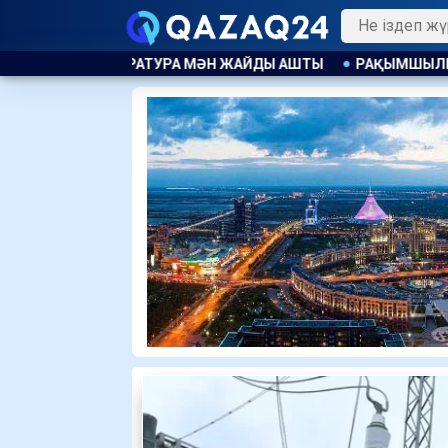
ӘН ЖАЙДЫ АШТЫ
РАҚЫМШЫЛЫҚ АВТОМАТТЫ ТҮРДЕ ҚОЛД