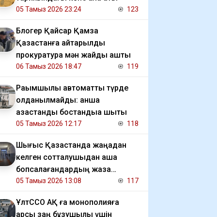
05 Тамыз 2026 23:24
123
Блогер Қайсар Қамза
Қазақстанға қайтарылды
прокуратура мән жайды ашты
06 Тамыз 2026 18:47
119
Рақымшылық автоматты түрде
қолданылмайды: қанша
қазақстандық бостандыққа шықты
05 Тамыз 2026 12:17
118
Шығыс Қазақстанда жаңадан
келген сотталушыдан ақша
бопсалағандардың жаза
мерзімі ұзартылды
05 Тамыз 2026 13:08
117
ҰлтССО АҚ ға монополияға
қарсы заң бұзушылық үшін