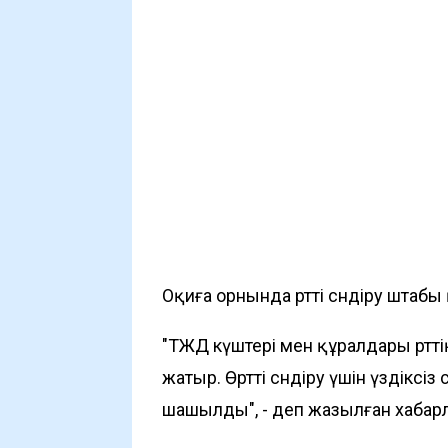
Оқиға орнында өртті сөндіру штаб
"ТЖД күштері мен құралдары өртт
жатыр. Өртті сөндіру үшін үздіксі
шашылды", - деп жазылған хабар