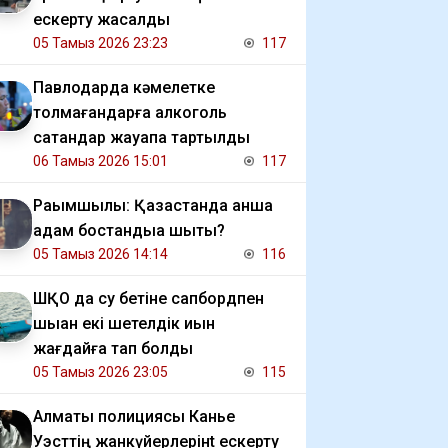
ескерту жасалды
05 Тамыз 2026 23:23
117
Павлодарда кәмелетке
толмағандарға алкоголь
сатқандар жауапқа тартылды
06 Тамыз 2026 15:01
117
Рақымшылық: Қазақстанда қанша
адам бостандыққа шықты?
05 Тамыз 2026 14:14
116
ШҚО да су бетіне сапбордпен
шыққан екі шетелдік қиын
жағдайға тап болды
05 Тамыз 2026 23:05
115
Алматы полициясы Канье
Уэсттің жанкүйерлерінt ескерту