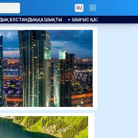
RU
ШЫҒЫС ҚАЗАҚСТАНДА ЖАҢАДАН КЕЛГЕН СОТТАЛУШЫДАН