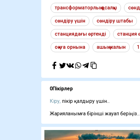
трансформаторлық қосалқы
сөнд
сөндіру үшін
сөндіру штабы
станциядағы өртенді
станция 
оқиға орнына
ашық жалын
1
0
Пікірлер
Кіру,
пікір қалдыру үшін...
Жарияланымға бірінші жауап беріңіз...