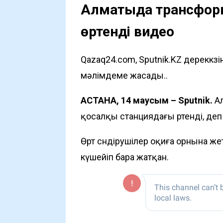
Алматыда трансформа
өртенді видео
Qazaq24.com, Sputnik.KZ дереккөз
мәлімдеме жасады..
АСТАНА, 14 маусым – Sputnik.
А
қосалқы станциядағы өртенді, деп
Өрт сөндірушілер оқиға орнына ж
күшейіп бара жатқан.