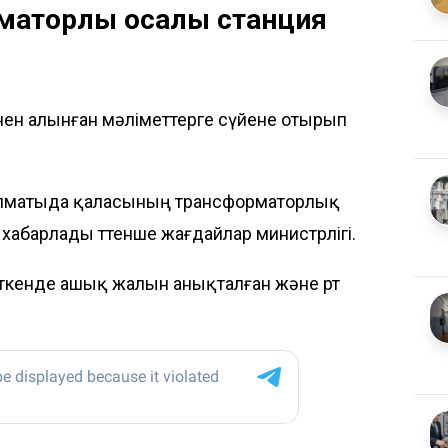
торлық қосалқы станция
інен алынған мәліметтерге сүйене отырып
лматыда қаласының трансформаторлық
 хабарлады төтенше жағдайлар министрлігі.
еткенде ашық жалын анықталған және өрт