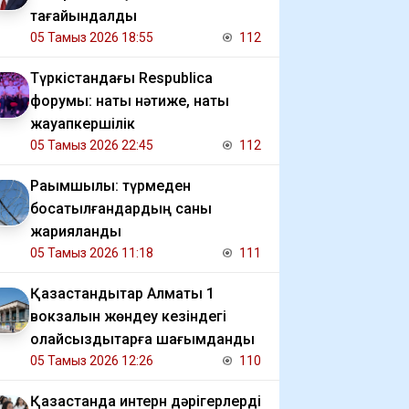
тағайындалды
05 Тамыз 2026 18:55
112
Түркістандағы Respublica
форумы: нақты нәтиже, нақты
жауапкершілік
05 Тамыз 2026 22:45
112
Рақымшылық: түрмеден
босатылғандардың саны
жарияланды
05 Тамыз 2026 11:18
111
Қазақстандықтар Алматы 1
вокзалын жөндеу кезіндегі
қолайсыздықтарға шағымданды
05 Тамыз 2026 12:26
110
Қазақстанда интерн дәрігерлерді