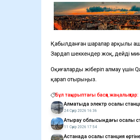
Қабылданған шаралар арқылы ашы
Зардап шеккендер жоқ, дейді мин
Оқиғаларды жіберіп алмау үшін Q
қарап отырыңыз.
Бұл тақырыптағы басқа жаңалықтар:
Алматыда электр қосалқы станц
24 Сәуір 2026 16:36
Атырау облысындағы қосалқы ст
11 Сәуір 2026 17:54
Астанада қосалқы станция өрті