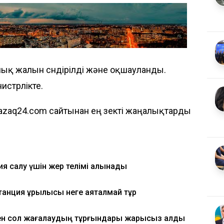
қ жалын сөндірілді және оқшауланды.
истрлікте.
azaq24.com сайтынан ең өзекті жаңалықтарды
ия салу үшін жер телімі алынады
анция құрылысы неге аяқталмай тұр
нен сол жағалаудың тұрғындары жарықсыз қалды