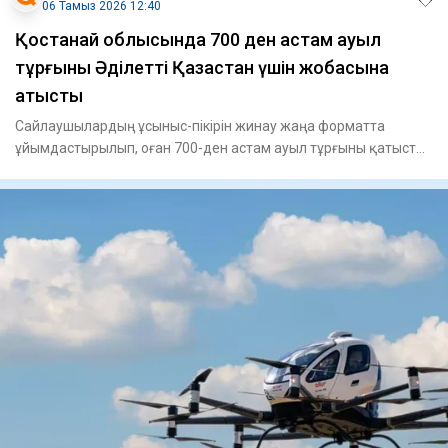
06 Тамыз 2026 12:40
Қостанай облысында 700 ден астам ауыл
тұрғыны Әділетті Қазақстан үшін жобасына
қатысты
Сайлаушылардың ұсыныс-пікірін жинау жаңа форматта
ұйымдастырылып, оған 700-ден астам ауыл тұрғыны қатысты.
Ауылдарда о