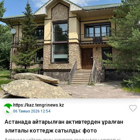
https://kaz.tengrinews.kz
06 Тамыз 2026 12:54
Астанада қайтарылған активтерден құралған
элиталық коттедж сатылды: фото