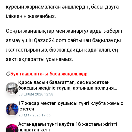
курсын жарнамалаған әншілердің басы дауға
іліккенін
жазғанбыз
.
Соңғы жаңалықтар мен жаңартуларды жіберіп
алмау үшін Qazaq24.com сайтынан бақылауды
жалғастырыңыз, біз жағдайды қадағалап, ең
өзекті ақпаратты ұсынамыз.
Бұл тақырыптағы басқа жаңалықтар:
Қарсыласын балағаттап, сес көрсеткен
боксшы жеңіліс тауып, артынша полиция
бөлімшесінен бір ақ шықты
08 Шілде 2026 12:58
17 жасар мектеп оқушысы түнгі клубта жұмыс
істеген
28 Қазан 2025 17:56
Астанадағы түнгі клубта 18 жастағы жігітті
пышақтап кетті