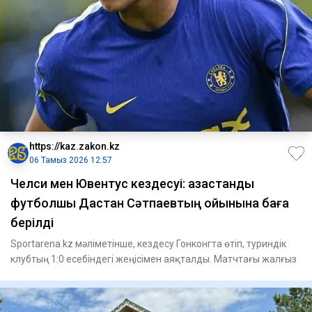
https://kaz.zakon.kz
06 Тамыз 2026 12:57
Челси мен Ювентус кездесуі: қазақстандық
футболшы Дастан Сәтпаевтың ойынына баға
берілді
Sportarena.kz мәліметінше, кездесу Гонконгта өтіп, туриндік
клубтың 1:0 есебіндегі жеңісімен аяқталды. Матчтағы жалғыз