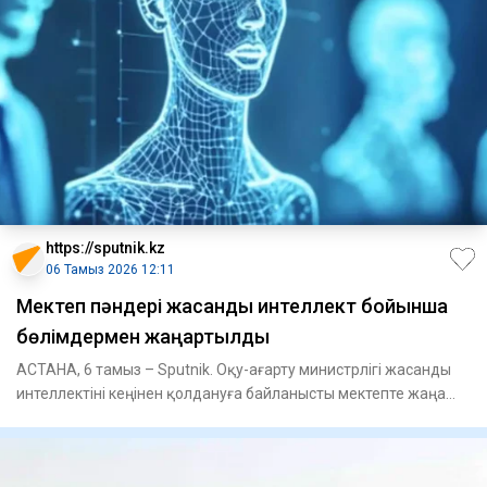
https://sputnik.kz
06 Тамыз 2026 12:11
Мектеп пәндері жасанды интеллект бойынша
бөлімдермен жаңартылды
АСТАНА, 6 тамыз – Sputnik. Оқу-ағарту министрлігі жасанды
интеллектіні кеңінен қолдануға байланысты мектепте жаңа
пәндер