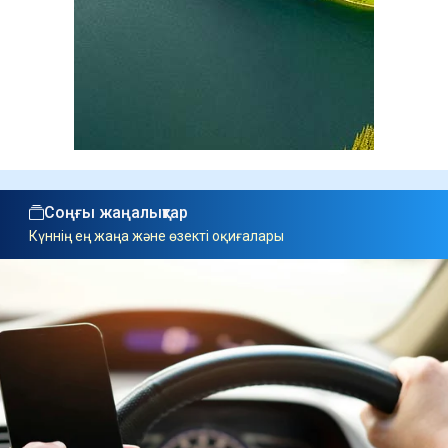
Соңғы жаңалықтар
Күннің ең жаңа және өзекті оқиғалары