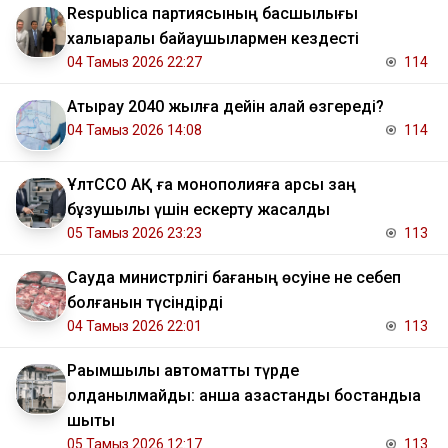
Respublica партиясының басшылығы
халықаралық байқаушылармен кездесті
04 Тамыз 2026 22:27
114
Атырау 2040 жылға дейін қалай өзгереді?
04 Тамыз 2026 14:08
114
ҰлтССО АҚ ға монополияға қарсы заң
бұзушылық үшін ескерту жасалды
05 Тамыз 2026 23:23
113
Сауда министрлігі бағаның өсуіне не себеп
болғанын түсіндірді
04 Тамыз 2026 22:01
113
Рақымшылық автоматты түрде
қолданылмайды: қанша қазақстандық бостандыққа
шықты
05 Тамыз 2026 12:17
113