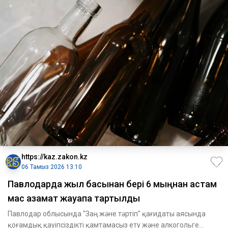
https://kaz.zakon.kz
06 Тамыз 2026 13:10
Павлодарда жыл басынан бері 6 мыңнан астам
мас азамат жауапқа тартылды
Павлодар облысында "Заң және тәртіп" қағидаты аясында
қоғамдық қауіпсіздікті қамтамасыз ету және алкогольге