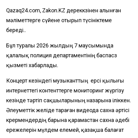
Qazaq24.com, Zakon.KZ дереккөзінен алынған
мәліметтерге сүйене отырып түсініктеме
береді..
Бұл туралы 2026 жылдың 7 маусымында
қалалық полиция департаментінің баспасөз
қызметі хабарлады.
Концерт кезіндегі музыканттың ерсі қылығы
интернеттегі контенттерге мониторинг жүргізу
кезінде тәртіп сақшыларының назарына іліккен.
Әлеуметтік желіде тараған
видеода
сахна әртісі
көрермендердің барына қарамастан сахна әдебі
ережелерін мүлдем елемей, қазақша балағат