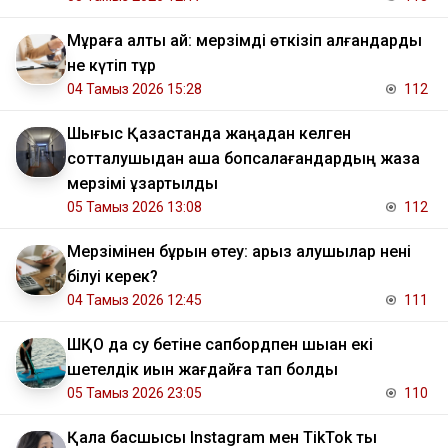
Мұраға алты ай: мерзімді өткізіп алғандарды
не күтіп тұр
04 Тамыз 2026 15:28
112
Шығыс Қазақстанда жаңадан келген
сотталушыдан ақша бопсалағандардың жаза
мерзімі ұзартылды
05 Тамыз 2026 13:08
112
Мерзімінен бұрын өтеу: қарыз алушылар нені
білуі керек?
04 Тамыз 2026 12:45
111
ШҚО да су бетіне сапбордпен шыққан екі
шетелдік қиын жағдайға тап болды
05 Тамыз 2026 23:05
110
Қала басшысы Instagram мен TikTok ты