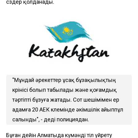
сөздер қолданады.
"Мұндай әрекеттер ұсақ бұзақылықтың
көрінісі болып табылады және қоғамдық
тәртіпті бұзуға жатады. Сот шешімімен ер
адамға 20 АЕК көлемінде әкімшілік айыппұл
салынды", - деді полициядан.
Бұған дейін Алматыда күмәнді тіл үйрету