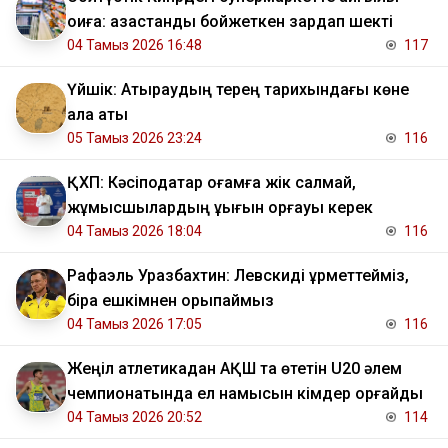
оқиға: қазақстандық бойжеткен зардап шекті
04 Тамыз 2026 16:48
117
Үйшік: Атыраудың терең тарихындағы көне
қала аты
05 Тамыз 2026 23:24
116
ҚХП: Кәсіподақтар қоғамға жік салмай,
жұмысшылардың құқығын қорғауы керек
04 Тамыз 2026 18:04
116
Рафаэль Уразбахтин: Левскиді құрметтейміз,
бірақ ешкімнен қорықпаймыз
04 Тамыз 2026 17:05
116
Жеңіл атлетикадан АҚШ та өтетін U20 әлем
чемпионатында ел намысын кімдер қорғайды
04 Тамыз 2026 20:52
114