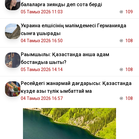
балаларға зиянды деп сотқа берді
05 Тамыз 2026 11:03
109
Украина елшісінің мәлімдемесі Германияда
сынға ұшырады
04 Тамыз 2026 16:50
108
Рақымшылық: Қазақстанда қанша адам
бостандыққа шықты?
05 Тамыз 2026 14:14
108
Ресейдегі жанармай дағдарысы: Қазақстанда
күзде азық түлік қымбаттай ма
04 Тамыз 2026 16:57
108