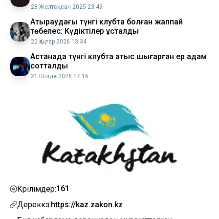
28 Желтоқсан 2025 23:49
Атыраудағы түнгі клубта болған жаппай
төбелес: Күдіктілер ұсталды
22 Қаңтар 2026 13:34
Астанада түнгі клубта атыс шығарған ер адам
сотталды
21 Шілде 2026 17:16
161
Көрілімдер:
Дереккөз:
https://kaz.zakon.kz