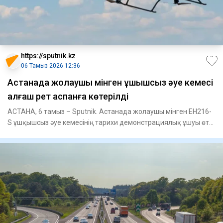
https://sputnik.kz
06 Тамыз 2026 12:36
Астанада жолаушы мінген ұшқышсыз әуе кемесі
алғаш рет аспанға көтерілді
АСТАНА, 6 тамыз – Sputnik. Астанада жолаушы мінген EH216-
S ұшқышсыз әуе кемесінің тарихи демонстрациялық ұшуы өтті,
деп