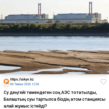
https://aikyn.kz
06 Тамыз 2026 12:06
Су деңгейі төмендеген соң АЭС тоқтатылды,
Балқаштың суы тартылса біздің атом станциясы
қалай жұмыс істейді?