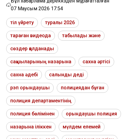
Бұл хабарлама дереккөзден мұрағатталған
07 Маусым 2026 17:54
тіл үйрету
туралы 2026
тараған видеода
табылады және
сөздер қолданады
сақшыларының назарына
сахна әртісі
сахна әдебі
салынды деді
рэп орындаушы
полициядан бұған
полиция департаментінің
полиция бөлімінен
орындаушы полиция
назарына іліккен
мүлдем елемей