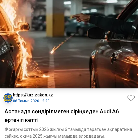
https://kaz.zakon.kz
06 Тамыз 2026 12:20
Астанада сөндірілмеген сіріңкеден Audi A6
өртеніп кетті
Жоғарғы соттың 2026 жылғы 6 тамызда таратқан ақпаратына
сәйкес, оқиға 2025 жылғы мамырда елордадағы