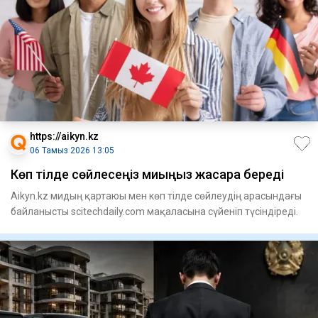
https://aikyn.kz
06 Тамыз 2026 13:05
Көп тілде сөйлесеңіз миыңыз жасара береді
Aikyn.kz мидың қартаюы мен көп тілде сөйлеудің арасындағы
байланысты scitechdaily.com мақаласына сүйеніп түсіндіреді.