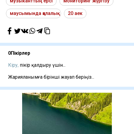
музыканттың ерсі
мониторинг жүргізу
маусымында қалалық
20 аек
0
Пікірлер
Кіру,
пікір қалдыру үшін...
Жарияланымға бірінші жауап беріңіз...