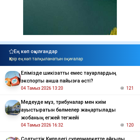
Ең көп оқылғандар
Қазір ең көп талқыланатын оқиғалар
Елімізде шикізаттық емес тауарлардың
экспорты қанша пайызға өсті?
04 Тамыз 2026 13:20
121
Медеуде мұз, трибуналар мен киім
ауыстыратын бөлмелер жаңартылады
жобаның егжей тегжейі
04 Тамыз 2026 16:32
120
Солтүстік Кипрдегі супермаркетте қайғылы