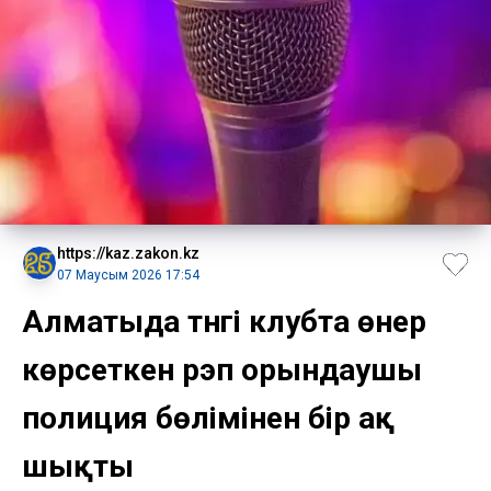
https://kaz.zakon.kz
07 Маусым 2026 17:54
Алматыда түнгі клубта өнер
көрсеткен рэп орындаушы
полиция бөлімінен бір ақ
шықты