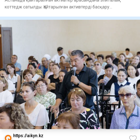
Астанада қайтарылған активтер арасындағы элиталық
коттедж сатылды. Қайтарылған активтерді басқару
компаниясы сауданы
https://aikyn.kz