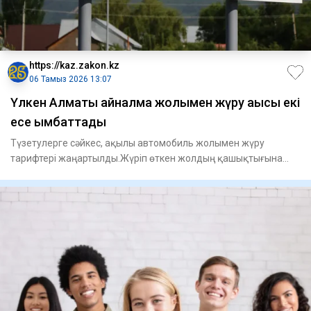
https://kaz.zakon.kz
06 Тамыз 2026 13:07
Үлкен Алматы айналма жолымен жүру ақысы екі
есе қымбаттады
Түзетулерге сәйкес, ақылы автомобиль жолымен жүру
тарифтері жаңартылды.Жүріп өткен жолдың қашықтығына
қарамастан, бір с