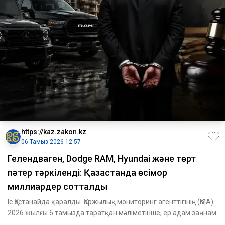
https://kaz.zakon.kz
06 Тамыз 2026 12:57
Гелендваген, Dodge RAM, Hyundai және төрт
пәтер тәркіленді: Қазақстанда өсімқор
миллиардер сотталды
Іс Қостанайда қаралды. Қаржылық мониторинг агенттігінің (ҚМА)
2026 жылғы 6 тамызда таратқан мәліметінше, ер адам заңнам