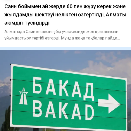
Саин бойымен қай жерде 60 пен жүру керек және
жылдамдық шектеуі неліктен өзгертілді, Алматы
әкімдігі түсіндірді
Алматыда Саин көшесінің бір учаскесінде жол қозғалысын
ұйымдастыру тәртібі өзгерді. Мұнда жаңа таңбалар пайда
болып,