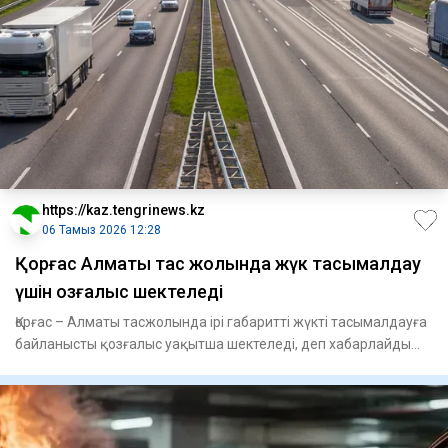
https://kaz.tengrinews.kz
06 Тамыз 2026 12:28
Қорғас Алматы тас жолында жүк тасымалдау
үшін қозғалыс шектеледі
Қорғас – Алматы тасжолында ірі габаритті жүкті тасымалдауға
байланысты қозғалыс уақытша шектеледі, деп хабарлайды
Ten