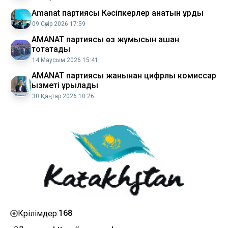
Amanat партиясы Кәсіпкерлер қанатын құрды
09 Сәуір 2026 17:59
AMANAT партиясы өз жұмысын қашан
тоқтатады
14 Маусым 2026 15:41
AMANAT партиясы жанынан цифрлық комиссар
қызметі құрылады
30 Қаңтар 2026 10:26
168
Көрілімдер: