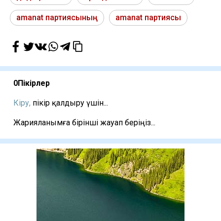
amanat партиясының
amanat партиясы
0
Пікірлер
Кіру,
пікір қалдыру үшін...
Жарияланымға бірінші жауап беріңіз...