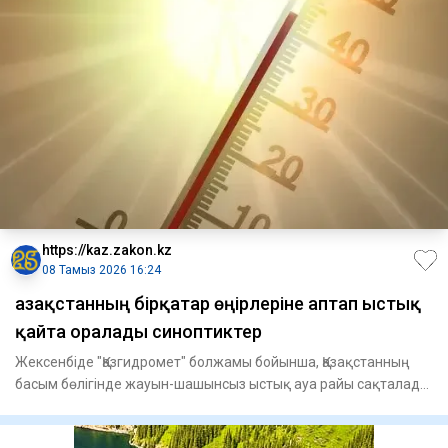
https://kaz.zakon.kz
08 Тамыз 2026 16:24
Қазақстанның бірқатар өңірлеріне аптап ыстық
қайта оралады синоптиктер
Жексенбіде "Қазгидромет" болжамы бойынша, Қазақстанның
басым бөлігінде жауын-шашынсыз ыстық ауа райы сақталады.
Оңтүсті