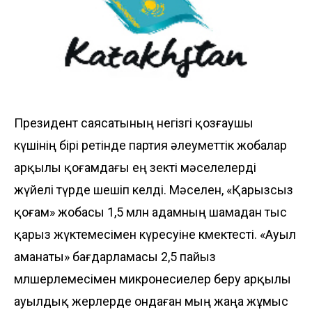
Президент саясатының негізгі қозғау­шы
күшінің бірі ретінде партия әлеуметтік жобалар
арқылы қоғамдағы ең өзекті мәселелерді
жүйелі түрде шешіп келді. Мәселен, «Қарызсыз
қоғам» жобасы 1,5 млн адамның шамадан тыс
қарыз жүктемесімен күресуіне көмектесті. «Ауыл
аманаты» бағдарламасы 2,5 па­йыз
мөлшерлемесімен микронесие­лер беру арқылы
ауылдық жерлерде онда­ған мың жаңа жұмыс