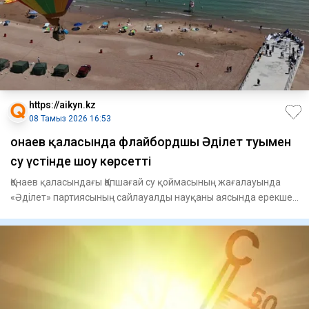
https://aikyn.kz
08 Тамыз 2026 16:53
Қонаев қаласында флайбордшы Әділет туымен
су үстінде шоу көрсетті
Қонаев қаласындағы Қапшағай су қоймасының жағалауында
«Әділет» партиясының сайлауалды науқаны аясында ерекше
шара өтті