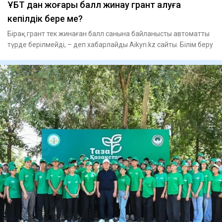
ҰБТ дан жоғары балл жинау грант алуға
кепілдік бере ме?
Бірақ грант тек жинаған балл санына байланысты автоматты
түрде берілмейді, – деп хабарлайды Aikyn.kz сайты. Білім беру