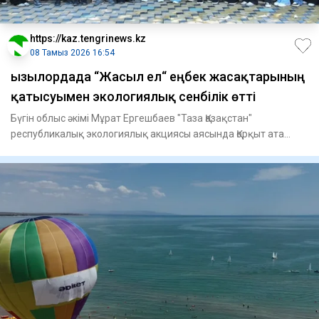
https://kaz.tengrinews.kz
08 Тамыз 2026 16:54
Қызылордада “Жасыл ел“ еңбек жасақтарының
қатысуымен экологиялық сенбілік өтті
Бүгін облыс әкімі Мұрат Ергешбаев "Таза Қазақстан"
республикалық экологиялық акциясы аясында Қорқыт ата
аллеясында се