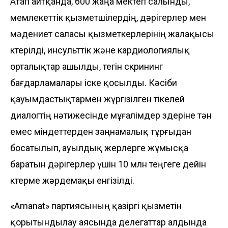
Атап айтқанда, 600 жаңа мектеп салынды,
мемлекеттік қызметшілердің, дәрігерлер мен
мәдениет саласы қызметкерлерінің жалақы­сы
көтерілді, инсульттік және кардиоло­гиялық
орталықтар ашылды, тегін скрининг
бағдарламалары іске қосылды. Кәсіби
қауымдастықтармен жүргізілген тікелей
диалогтің нәтиже­сінде мұғалімдер өздеріне тән
емес міндеттерден заңнамалық тұрғыдан
босатылып, ауылдық жерлерге жұмысқа
баратын дәрігерлер үшін 10 млн теңгеге дейін
көтерме жәрдемақы енгізілді.
«Amanat» партиясының қазіргі қызметін
қорытындылау аясында делегаттар алдында