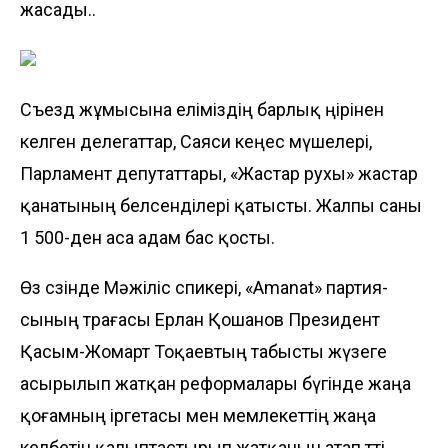
жасады..
Съезд жұмысына еліміздің барлық өңірі­нен
келген делегаттар, Саяси кеңес мүшелері,
Парламент депутаттары, «Жастар рухы» жастар
қанатының белсенділері қатысты. Жалпы саны
1 500-ден аса адам бас қосты.
Өз сөзінде Мәжіліс спикері, «Amanat» партия­
сының төрағасы Ерлан Қошанов Прези­дент
Қасым-Жомарт Тоқаевтың табысты жүзеге
асырылып жатқан реформалары бүгінде жаңа
қоғамның іргетасы мен мемлекеттің жаңа
келбетін қалып­тас­тырып жатқанын атап өтті.