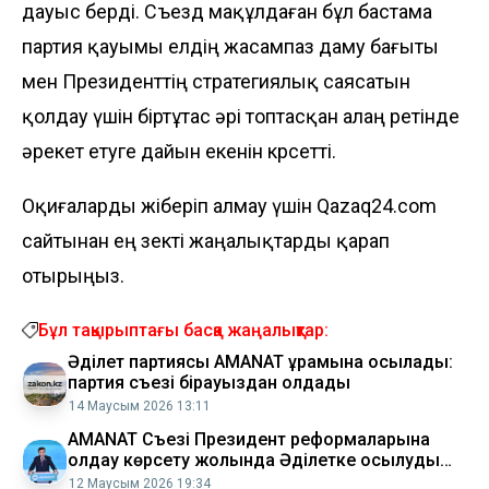
дауыс берді. Съезд мақұлдаған бұл бастама
партия қауымы елдің жасампаз даму бағыты
мен Президенттің стратегиялық саясатын
қолдау үшін біртұтас әрі топтасқан алаң ретінде
әрекет етуге да­йын екенін көрсетті.
Оқиғаларды жіберіп алмау үшін Qazaq24.com
сайтынан ең өзекті жаңалықтарды қарап
отырыңыз.
Бұл тақырыптағы басқа жаңалықтар:
Әділет партиясы AMANAT құрамына қосылады:
партия съезі бірауыздан қолдады
14 Маусым 2026 13:11
AMANAT Съезі Президент реформаларына
қолдау көрсету жолында Әділетке қосылуды
мақұлдады
12 Маусым 2026 19:34