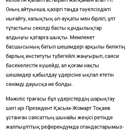
Оның айтуынша, қазіргі таңда тәуелсіздікті
нығайту, халықтың әл-ауқаты мен бірлігі, ұлт
тұтастығы секілді басты құндылықтар
алдыңғы қатарға шықты. Мемлекет
басшысының батыл шешімдері арқылы биліктің
барлық институты түбегейлі жаңғырып, саяси
бәсекелестік күшей­ді, ал қоғам нақты
шешімдер қабылдау үдері­сіне ықпал ететін
сенімді дауысқа ие болды.
Мәжіліс төрағасы бұл үдерістердің шарықтау
шегі әрі Президент Қасым-Жомарт Тоқаев
ұстанған саясат­тың шынайы жеңісі ретінде
жалпыұлт­тық референдумда отандастарымыз­