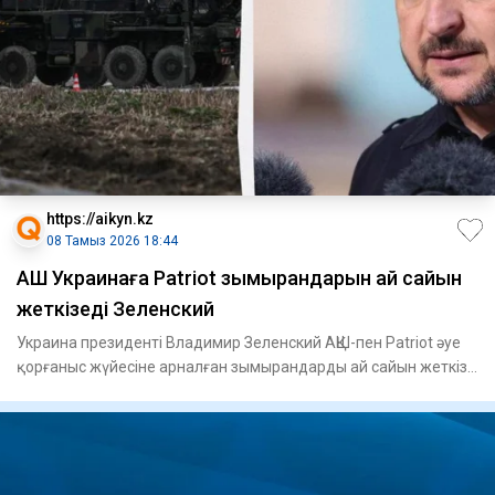
https://aikyn.kz
08 Тамыз 2026 18:44
АҚШ Украинаға Patriot зымырандарын ай сайын
жеткізеді Зеленский
Украина президенті Владимир Зеленский АҚШ-пен Patriot әуе
қорғаныс жүйесіне арналған зымырандарды ай сайын жеткізу
тур