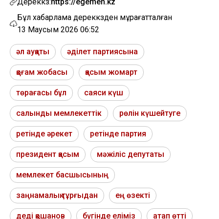
Дереккөз:
https://egemen.kz
Бұл хабарлама дереккөзден мұрағатталған
13 Маусым 2026 06:52
әл ауқаты
әділет партиясына
қоғам жобасы
қасым жомарт
төрағасы бұл
саяси күш
салынды мемлекеттік
рөлін күшейтуге
ретінде әрекет
ретінде партия
президент қасым
мәжіліс депутаты
мемлекет басшысының
заңнамалық тұрғыдан
ең өзекті
деді қошанов
бүгінде еліміз
атап өтті