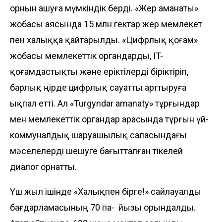
орнын ашуға мүмкін­дік берді. «Жер аманаты»
жобасы ая­сында 15 млн гектар жер мемлекет
пен х­алыққа қайтарылды. «Цифрлық қоғам»
жобасы мемлекеттік органдарды, IT-
қоғамдастықты және еріктілерді бірік­тіріп,
барлық өңірде цифрлық сауатты арт­тыруға
ықпал етті. Ал «Turgyndar amanaty» тұрғындар
мен мемлекеттік орган­дар арасында тұрғын үй-
коммуналдық ша­руа­­шылық саласындағы
мәселелерді шешуге бағытталған тікелей
диалог орнатты.
Үш жыл ішінде «Халықпен бірге!» сайлауалды
бағдарламасының 70 па- йызы орындалды.