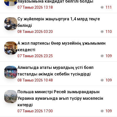
лауазымына кандидат белгілі болды
07 Тамыз 2026 13:18
111
Су жүйелерін жаңғыртуға 1,4 млрд теңге
бөлінді
08 Тамыз 2026 03:20
110
Ақ жол партиясы Өнер музейінің ұжымымен
кездесті
07 Тамыз 2026 23:25
109
Алматыда атақты муралдың үсті бояп
тасталды әкімдік себебін түсіндірді
08 Тамыз 2026 10:48
109
Польша министрі Ресей зымырандарын
Украина аумағында қағып түсіру мәселесін
көтерді
07 Тамыз 2026 17:00
109