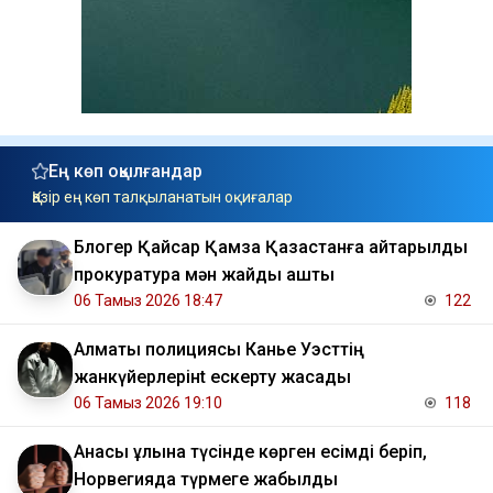
Ең көп оқылғандар
Қазір ең көп талқыланатын оқиғалар
Блогер Қайсар Қамза Қазақстанға қайтарылды
прокуратура мән жайды ашты
06 Тамыз 2026 18:47
122
Алматы полициясы Канье Уэсттің
жанкүйерлерінt ескерту жасады
06 Тамыз 2026 19:10
118
Анасы ұлына түсінде көрген есімді беріп,
Норвегияда түрмеге жабылды