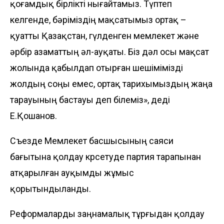
қоғамдық бірлікті нығайтамыз. Түптеп
келгенде, бәріміздің мақсатымыз ортақ –
қуатты Қазақстан, гүлденген мемлекет және
әрбір азаматтың әл-ауқаты. Біз дәл осы мақсат
жолында қа­был­дап отырған шешімімізді
жолдың соңы емес, ортақ тарихымыздың жаңа
та­рауы­ның бастауы деп білеміз», деді
Е.Қошанов.
Съезде Мемлекет басшысының саяси
бағытына қолдау көрсетуде партия тарапынан
атқарылған ауқымды жұмыс
қорытындыланды.
Реформаларды заңнамалық тұрғыдан қолдау