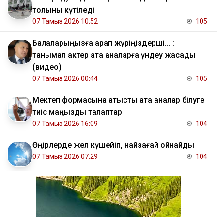
толқыны күтіледі
07 Тамыз 2026 10:52
105
Балаларыңызға қарап жүріңіздерші... :
танымал актер ата аналарға үндеу жасады
(видео)
07 Тамыз 2026 00:44
105
Мектеп формасына қатысты ата аналар білуге
тиіс маңызды талаптар
07 Тамыз 2026 16:09
104
Өңірлерде жел күшейіп, найзағай ойнайды
07 Тамыз 2026 07:29
104