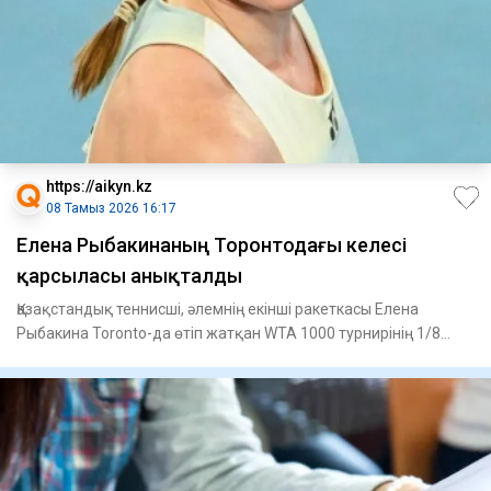
https://aikyn.kz
08 Тамыз 2026 16:17
Елена Рыбакинаның Торонтодағы келесі
қарсыласы анықталды
Қазақстандық теннисші, әлемнің екінші ракеткасы Елена
Рыбакина Toronto-да өтіп жатқан WTA 1000 турнирінің 1/8
финалынд