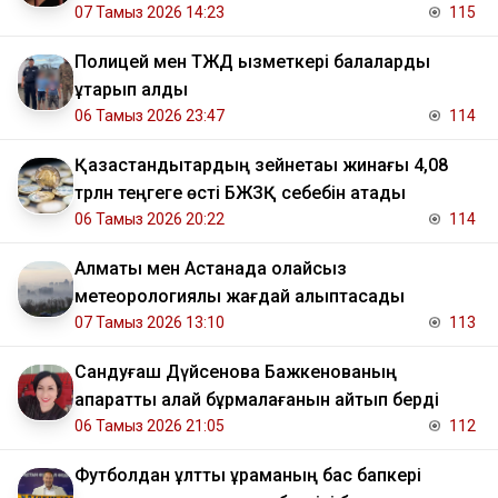
07 Тамыз 2026 14:23
115
Полицей мен ТЖД қызметкері балаларды
құтқарып қалды
06 Тамыз 2026 23:47
114
Қазақстандықтардың зейнетақы жинағы 4,08
трлн теңгеге өсті БЖЗҚ себебін атады
06 Тамыз 2026 20:22
114
Алматы мен Астанада қолайсыз
метеорологиялық жағдай қалыптасады
07 Тамыз 2026 13:10
113
Сандуғаш Дүйсенова Бажкенованың
ақпаратты қалай бұрмалағанын айтып берді
06 Тамыз 2026 21:05
112
Футболдан ұлттық құраманың бас бапкері