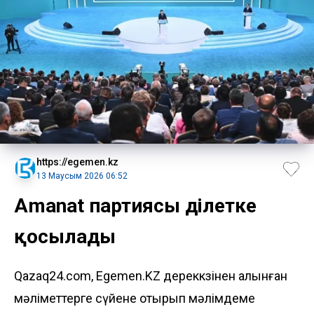
https://egemen.kz
13 Маусым 2026 06:52
Amanat партиясы Әділетке
қосылады
Qazaq24.com, Egemen.KZ дереккөзінен алынған
мәліметтерге сүйене отырып мәлімдеме