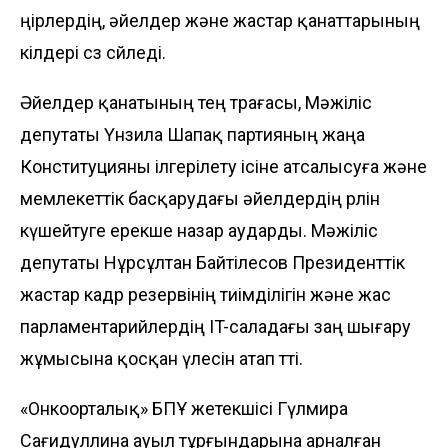
өңірлердің, әйелдер және жастар қанаттарының
өкілдері сөз сөйледі.
Әйелдер қанатының тең төрағасы, Мәжіліс
депутаты Үнзила Шапақ партия­ның жаңа
Конституцияны ілгерілету ісіне ат­салысуға және
мемлекет­тік бас­қару­­­дағы әйелдердің рөлін
күшей­туге ерекше назар аударды. Мәжі­ліс
депутаты Нұрсұлтан Байтілесов Президенттік
жастар кадр резерві­нің тиімділігін және жас
пар­ла­мен­тарийлердің IT-саладағы заң шығару
жұмысына қосқан үлесін атап өтті.
«Онкоорталық» БПҰ жетекшісі Гүлмира
Сағидуллина ауыл тұрғын­дарына арналған