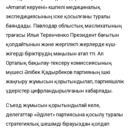
«Amanat керуені» көшпелі медициналық
экспедициясының іске қосылғаны туралы
баяндады. Павло­дар облыстық мәслихатының
төрағасы Илья Теренченко Президент бағытын
қолдайтынын және жергілікті жерлерде күш-
жігерді біріктірудің маңызын атап өтті. Ал
Орталық бақылау-тек­серу комиссиясының
мүшесі Әлібек Қадыр­беков партияның ішкі
жаңғыру жұмы­сын қорытындылап, партияішілік
үде­ріс­тер цифрландырылғанын хабарлады.
Съезд жұмысын қорытындылай келе,
делегаттар «Әділет» партиясына қосылу туралы
стратегиялық шешімді бірауыздан қолдап