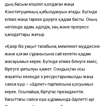
дың басым көпшілігі қолдаған жаңа
Конституцияның қабылдануын атады. Бүгінде
еліміз жаңа тарихи дәуірге қадам басты. Оның
негізінде адам, әділдік, заң және прогресс
қағидаттары жатыр.
«Қазір біз уақыт талабына, мемлекет мүддесіне
және қоғам сұранысына сай келетін қадам
жасауымыз керек. Бүгінде еліміз бөлінуге емес,
бірігуге ұмтылуы қажет. Сондықтан осы
жауапты кезеңде өз ресурстарымызды жаңа
саяси күш – «Әділет» партиясына қосуымыз
керек. Осылайша, біртұтас президенттік
бағыттағы саяси күш құрамында Әділетті әрі