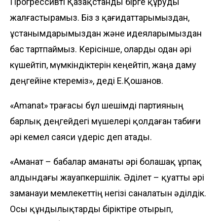
Прогрессивті Қазақстанды бірге құруды
жалғастырамыз. Біз өз қағидат­тарымыздан,
ұстанымдары­мыздан және идеяларымыздан
бас тартпаймыз. Керісінше, оларды одан әрі
күшейтіп, мүмкіндіктерін кеңейтіп, жаңа даму
деңгейіне көтереміз», деді Е.Қошанов.
«Amanat» төрағасы бұл шешімді партияның
барлық деңгейдегі мүшелері қолдаған табиғи
әрі кемел саяси үдеріс деп атады.
«Аманат – бабалар аманаты әрі болашақ ұрпақ
алдындағы жауапкер­шілік. Әділет – қуатты әрі
заманауи мемлекеттің негізі саналатын әділдік.
Осы құндылықтарды біріктіре отырып,