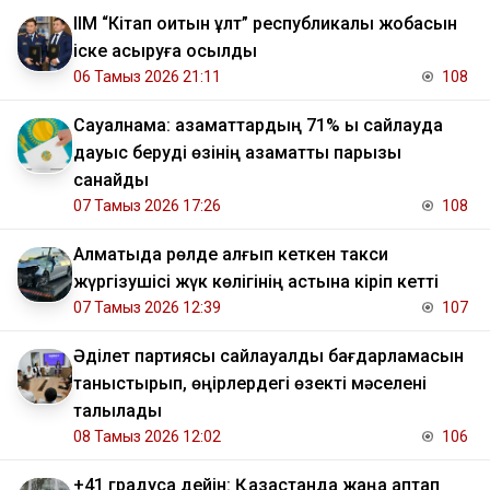
ІІМ “Кітап оқитын ұлт” республикалық жобасын
іске асыруға қосылды
06 Тамыз 2026 21:11
108
Сауалнама: азаматтардың 71% ы сайлауда
дауыс беруді өзінің азаматтық парызы
санайды
07 Тамыз 2026 17:26
108
Алматыда рөлде қалғып кеткен такси
жүргізушісі жүк көлігінің астына кіріп кетті
07 Тамыз 2026 12:39
107
Әділет партиясы сайлауалды бағдарламасын
таныстырып, өңірлердегі өзекті мәселені
талқылады
08 Тамыз 2026 12:02
106
+41 градусқа дейін: Қазақстанда жаңа аптап