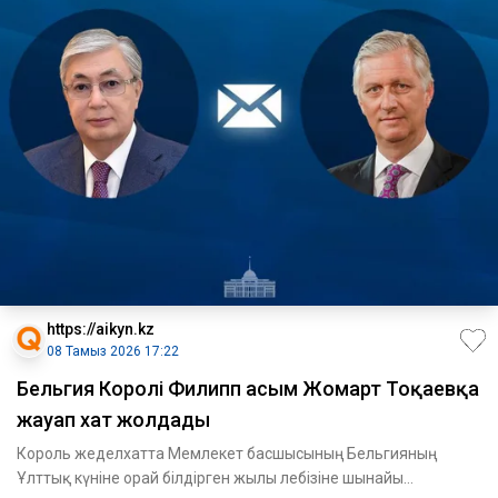
https://aikyn.kz
08 Тамыз 2026 17:22
Бельгия Королі Филипп Қасым Жомарт Тоқаевқа
жауап хат жолдады
Король жеделхатта Мемлекет басшысының Бельгияның
Ұлттық күніне орай білдірген жылы лебізіне шынайы