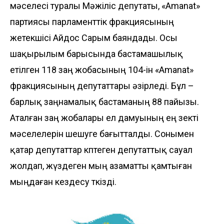
мәселесі туралы Мәжіліс депутаты, «Amanat»
партиясы парламенттік фракциясының
жетекшісі Айдос Сарым баяндады. Осы
шақырылым барысында бастамашылық
етілген 118 заң жобасының 104-ін «Amanat»
фракциясының депутаттары әзірледі. Бұл –
барлық заңнамалық бастаманың 88 пайызы.
Аталған заң жобалары ел дамуының ең өзекті
мәселелерін шешуге бағытталды. Сонымен
қатар депутаттар көптеген депутаттық сауал
жолдап, жүздеген мың азаматты қамтыған
мыңдаған кездесу өткізді.