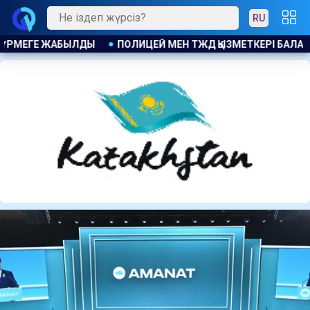
RU
 ҚЫЗМЕТКЕРІ БАЛАЛАРДЫ ҚҰТҚАРЫП ҚАЛДЫ
ҚАЗАҚСТАНДЫҚТА