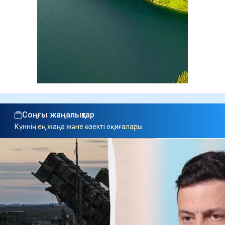
Соңғы жаңалықтар
Күннің ең жаңа және өзекті оқиғалары