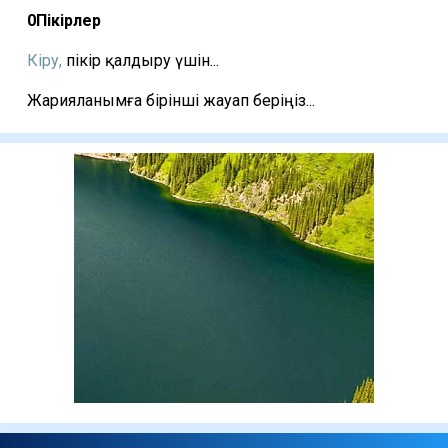
0
Пікірлер
Кіру,
пікір қалдыру үшін...
Жарияланымға бірінші жауап беріңіз...