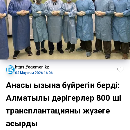
https://egemen.kz
04 Маусым 2026 16:06
Анасы қызына бүйрегін берді:
Алматылық дәрігерлер 800 ші
трансплантацияны жүзеге
асырды