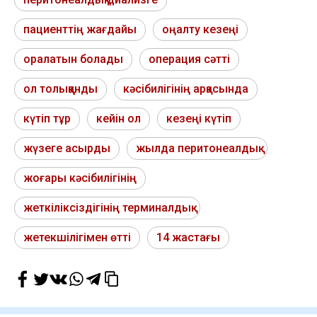
пациенттің жағдайы
оңалту кезеңі
оралатын болады
операция сәтті
ол толыққанды
кәсібилігінің арқасында
күтіп тұр
кейін ол
кезеңі күтіп
жүзеге асырды
жылда перитонеалдық
жоғары кәсібилігінің
жеткіліксіздігінің терминалдық
жетекшілігімен өтті
14 жастағы