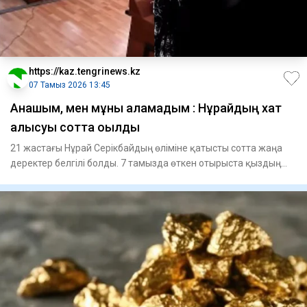
https://kaz.tengrinews.kz
07 Тамыз 2026 13:45
Анашым, мен мұны қаламадым : Нұрайдың хат
алысуы сотта оқылды
21 жастағы Нұрай Серікбайдың өліміне қатысты сотта жаңа
деректер белгілі болды. 7 тамызда өткен отырыста қыздың
оны а