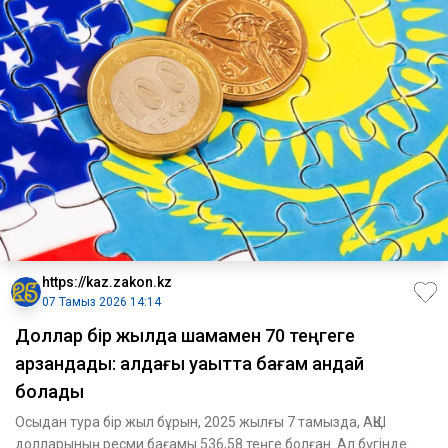
https://kaz.zakon.kz
07 Тамыз 2026 14:14
Доллар бір жылда шамамен 70 теңгеге
арзандады: алдағы уақытта бағам қандай
болады
Осыдан тура бір жыл бұрын, 2025 жылғы 7 тамызда, АҚШ
долларының ресми бағамы 536,58 теңге болған. Ал бүгінде