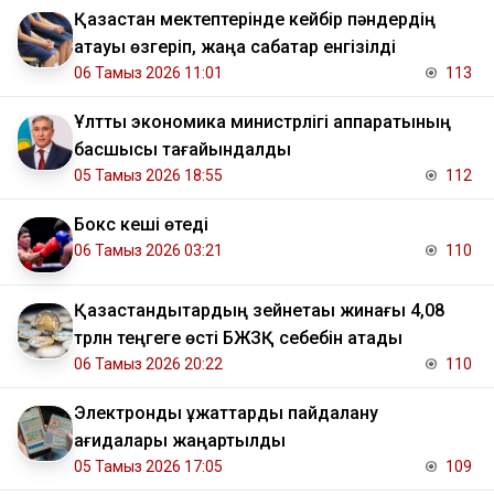
Қазақстан мектептерінде кейбір пәндердің
атауы өзгеріп, жаңа сабақтар енгізілді
06 Тамыз 2026 11:01
113
Ұлттық экономика министрлігі аппаратының
басшысы тағайындалды
05 Тамыз 2026 18:55
112
Бокс кеші өтеді
06 Тамыз 2026 03:21
110
Қазақстандықтардың зейнетақы жинағы 4,08
трлн теңгеге өсті БЖЗҚ себебін атады
06 Тамыз 2026 20:22
110
Электрондық құжаттарды пайдалану
қағидалары жаңартылды
05 Тамыз 2026 17:05
109