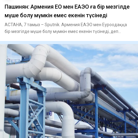
Пашинян: Армения ЕО мен ЕАЭО ға бір мезгілде
мүше болу мүмкін емес екенін түсінеді
АСТАНА, 7 тамыз – Sputnik. Армения ЕАЭО мен Еуроодаққа
бір мезгілде мүше болу мүмкін емес екенін түсінеді, деп
мәлімдеді