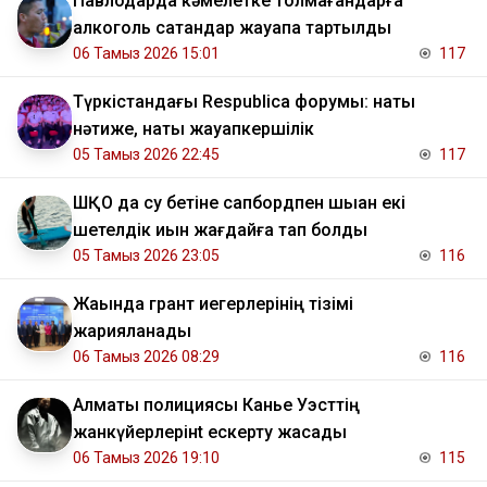
Павлодарда кәмелетке толмағандарға
алкоголь сатқандар жауапқа тартылды
06 Тамыз 2026 15:01
117
Түркістандағы Respublica форумы: нақты
нәтиже, нақты жауапкершілік
05 Тамыз 2026 22:45
117
ШҚО да су бетіне сапбордпен шыққан екі
шетелдік қиын жағдайға тап болды
05 Тамыз 2026 23:05
116
Жақында грант иегерлерінің тізімі
жарияланады
06 Тамыз 2026 08:29
116
Алматы полициясы Канье Уэсттің
жанкүйерлерінt ескерту жасады
06 Тамыз 2026 19:10
115