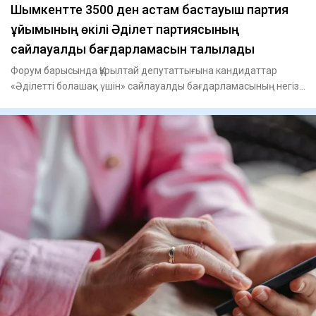
Шымкентте 3500 ден астам бастауыш партия
ұйымының өкілі Әділет партиясының
сайлауалды бағдарламасын талқылады
Форум барысында Құрылтай депутаттығына кандидаттар
«Әділетті болашақ үшін» сайлауалды бағдарламасының негізгі
бағыттар