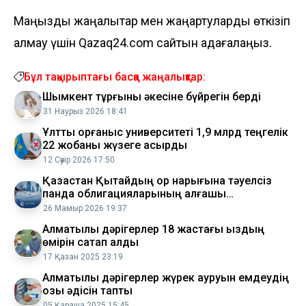
Маңызды жаңалықтар мен жаңартуларды өткізіп
алмау үшін Qazaq24.com сайтын қадағалаңыз.
Бұл тақырыптағы басқа жаңалықтар:
Шымкент тұрғыны әкесіне бүйрегін берді
31 Наурыз 2026 18:41
Ұлттық қорғаныс университеті 1,9 млрд теңгелік
22 жобаны жүзеге асырды
12 Сәуір 2026 17:50
Қазақстан Қытайдың қор нарығына тәуелсіз
панда облигацияларының алғашқы
шығарылымын жүзеге асырды
26 Мамыр 2026 19:37
Алматылық дәрігерлер 18 жастағы қыздың
өмірін сақтап қалды
17 Қазан 2025 23:19
Алматылық дәрігерлер жүрек ауруын емдеудің
озық әдісін тапты
05 Қараша 2025 15:45