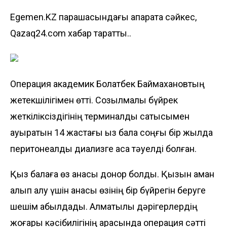
Egemen.KZ парақшасындағы ақпаратқа сәйкес,
Qazaq24.com хабар таратты..
Операция академик Болатбек Баймахановтың
жетекшілігімен өтті. Созылмалы бүйрек
жеткіліксіздігінің терминалдық сатысымен
ауыратын 14 жастағы қыз бала соңғы бір жылда
перитонеалдық диализге аса тәуелді болған.
Қыз балаға өз анасы донор болды. Қызын аман
алып қалу үшін анасы өзінің бір бүйрегін беруге
шешім қабылдады. Алматылық дәрігерлердің
жоғары кәсібилігінің арқасында операция сәтті