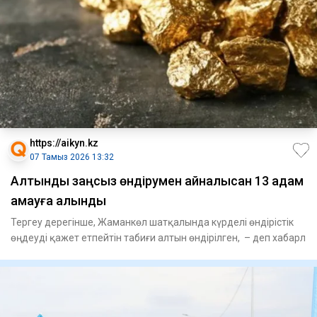
https://aikyn.kz
07 Тамыз 2026 13:32
Алтынды заңсыз өндірумен айналысқан 13 адам
қамауға алынды
Тергеу дерегінше, Жаманкөл шатқалында күрделі өндірістік
өңдеуді қажет етпейтін табиғи алтын өндірілген, – деп хабарл