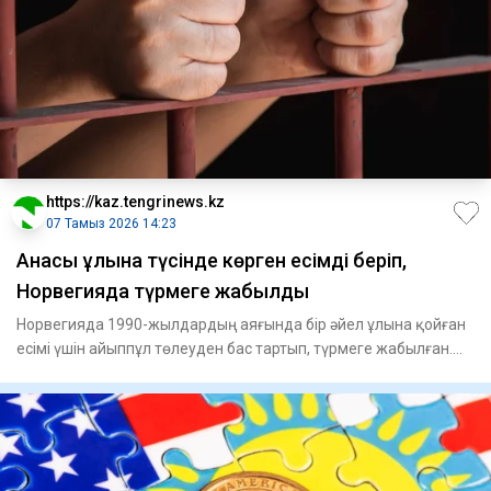
https://kaz.tengrinews.kz
07 Тамыз 2026 14:23
Анасы ұлына түсінде көрген есімді беріп,
Норвегияда түрмеге жабылды
Норвегияда 1990-жылдардың аяғында бір әйел ұлына қойған
есімі үшін айыппұл төлеуден бас тартып, түрмеге жабылған.
Ана