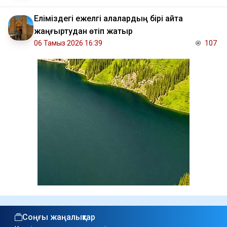
Еліміздегі ежелгі қалалардың бірі қайта
жаңғыртудан өтіп жатыр
06 Тамыз 2026 16:39
107
Соңғы жаңалықтар