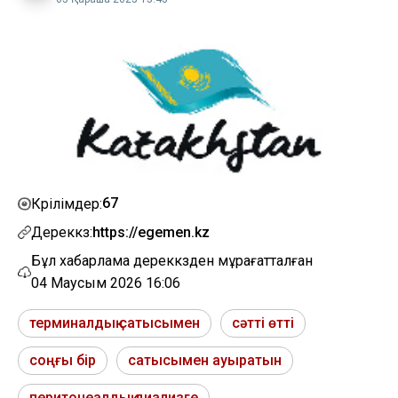
67
Көрілімдер:
Дереккөз:
https://egemen.kz
Бұл хабарлама дереккөзден мұрағатталған
04 Маусым 2026 16:06
терминалдық сатысымен
сәтті өтті
соңғы бір
сатысымен ауыратын
перитонеалдық диализге