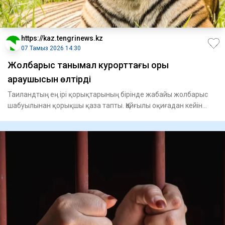
https://kaz.tengrinews.kz
07 Тамыз 2026 14:30
Жолбарыс танымал курорттағы қорық
қараушысын өлтірді
Таиландтың ең ірі қорықтарының бірінде жабайы жолбарыс
шабуылынан қорықшы қаза тапты. Қайғылы оқиғадан кейін
аумақ ту