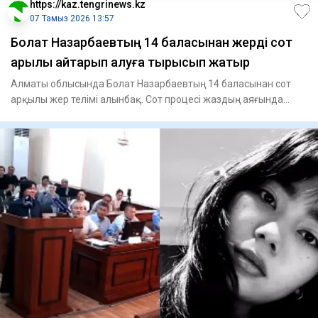
https://kaz.tengrinews.kz
07 Тамыз 2026 13:57
Болат Назарбаевтың 14 баласынан жерді сот
арқылы қайтарып алуға тырысып жатыр
Алматы облысында Болат Назарбаевтың 14 баласынан сот
арқылы жер телімі алынбақ. Сот процесі жаздың аяғында
басталады.