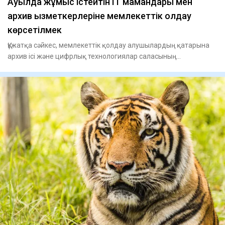
Ауылда жұмыс істейтін IT мамандары мен
архив қызметкерлеріне мемлекеттік қолдау
көрсетілмек
Құжатқа сәйкес, мемлекеттік қолдау алушылардың қатарына
архив ісі және цифрлық технологиялар саласының
қызметкерлерін қ