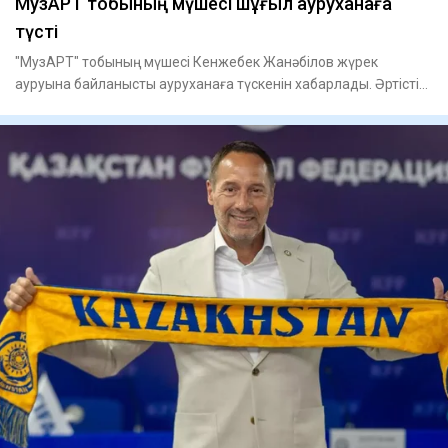
МузАРТ тобының мүшесі шұғыл ауруханаға
түсті
"МузАРТ" тобының мүшесі Кенжебек Жанәбілов жүрек
ауруына байланысты ауруханаға түскенін хабарлады. Әртістің
айтуынша,