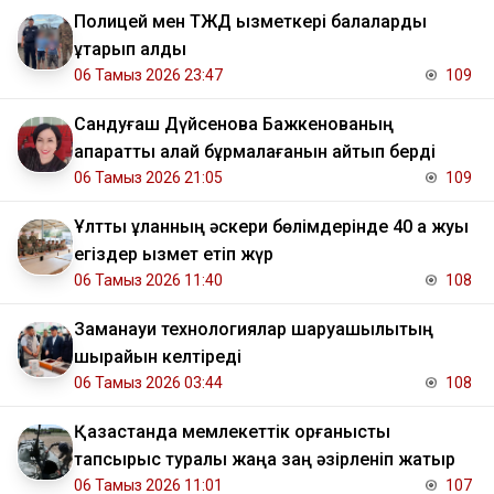
Полицей мен ТЖД қызметкері балаларды
құтқарып қалды
06 Тамыз 2026 23:47
109
Сандуғаш Дүйсенова Бажкенованың
ақпаратты қалай бұрмалағанын айтып берді
06 Тамыз 2026 21:05
109
Ұлттық ұланның әскери бөлімдерінде 40 қа жуық
егіздер қызмет етіп жүр
06 Тамыз 2026 11:40
108
Заманауи технологиялар шаруашылықтың
шырайын келтіреді
06 Тамыз 2026 03:44
108
Қазақстанда мемлекеттік қорғаныстық
тапсырыс туралы жаңа заң әзірленіп жатыр
06 Тамыз 2026 11:01
107