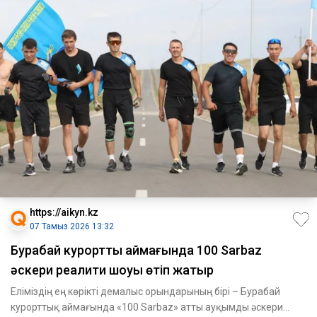
https://aikyn.kz
07 Тамыз 2026 13:32
Бурабай курорттық аймағында 100 Sarbaz
әскери реалити шоуы өтіп жатыр
Еліміздің ең көрікті демалыс орындарының бірі – Бурабай
курорттық аймағында «100 Sarbaz» атты ауқымды әскери