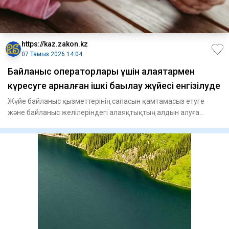
https://kaz.zakon.kz
07 Тамыз 2026 14:04
Байланыс операторлары үшін алаяқтармен
күресуге арналған ішкі бақылау жүйесі енгізілуде
Жүйе байланыс қызметтерінің сапасын қамтамасыз етуге
және байланыс желілеріндегі алаяқтықтың алдын алуға
бағытталған іс