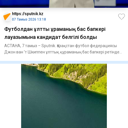
https://sputnik.kz
07 Тамыз 2026 13:18
Футболдан ұлттық құраманың бас бапкері
лауазымына кандидат белгілі болды
АСТАНА, 7 тамыз – Sputnik. Қазақстан футбол федерациясы
Джон ван ’т Шкиппен ұлттық құраманың бас бапкері ретінде
жұмыс і