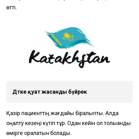
өтті.
Дәтке қуат жасанды бүйрек
Қазір пациенттің жағдайы бірқалыпты. Алда
оңалту кезеңі күтіп тұр. Одан кейін ол толыққанды
өмірге оралатын болады.