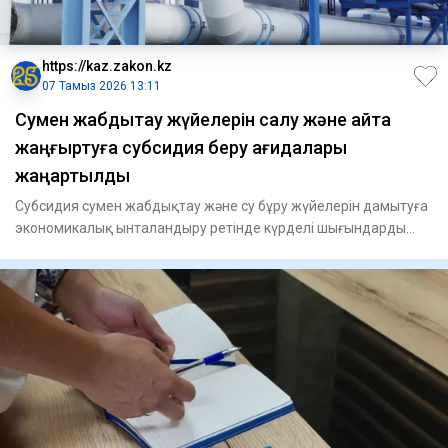
https://kaz.zakon.kz
07 Тамыз 2026 13:11
Сумен жабдықтау жүйелерін салу және қайта
жаңғыртуға субсидия беру қағидалары
жаңартылды
Субсидия сумен жабдықтау және су бұру жүйелерін дамытуға
экономикалық ынталандыру ретінде күрделі шығындарды
өтеуге бер