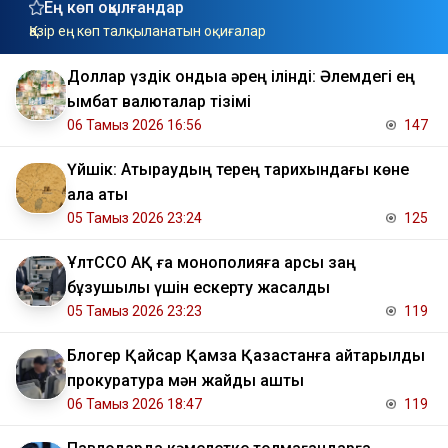
Ең көп оқылғандар
Қазір ең көп талқыланатын оқиғалар
Доллар үздік ондыққа әрең ілінді: Әлемдегі ең
қымбат валюталар тізімі
06 Тамыз 2026 16:56
147
Үйшік: Атыраудың терең тарихындағы көне
қала аты
05 Тамыз 2026 23:24
125
ҰлтССО АҚ ға монополияға қарсы заң
бұзушылық үшін ескерту жасалды
05 Тамыз 2026 23:23
119
Блогер Қайсар Қамза Қазақстанға қайтарылды
прокуратура мән жайды ашты
06 Тамыз 2026 18:47
119