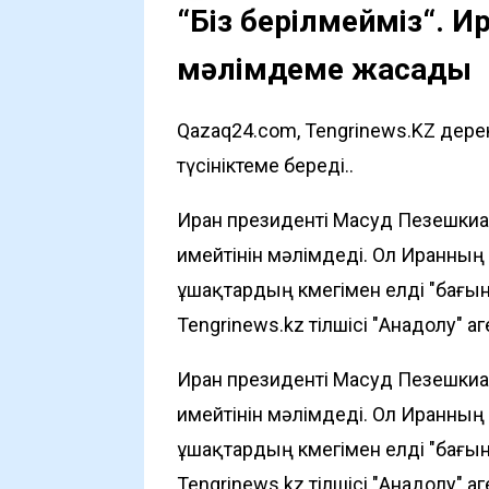
“Біз берілмейміз“. Ир
мәлімдеме жасады
Qazaq24.com, Tengrinews.KZ дере
түсініктеме береді..
Иран президенті Масуд Пезешки
имейтінін мәлімдеді. Ол Иранны
ұшақтардың көмегімен елді "бағын
Tengrinews.kz
тілшісі
"Анадолу"
аг
Иран президенті Масуд Пезешки
имейтінін мәлімдеді. Ол Иранны
ұшақтардың көмегімен елді "бағын
Tengrinews.kz
тілшісі
"Анадолу"
аг