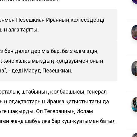
Дегенмен Пезешкиан Иранның келіссөздерді
ын алға тартты.
ен дәлелдеріміз бар, біз өз еліміздің
ыз және халқымыздың қолдауымен оның
", - деді Масуд Пезешкиан.
 орталық штабының қолбасшысы, генерал-
ың одақтастарын Иранға қатысты тағы да
еуге шақырды. Ол Тегеранның Ислам
лген жаңа шабуылға бар күш-қуатымен батыл