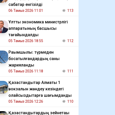
сабақтар енгізілді
06 Тамыз 2026 11:01
113
Ұлттық экономика министрлігі
аппаратының басшысы
тағайындалды
05 Тамыз 2026 18:55
112
Рақымшылық: түрмеден
босатылғандардың саны
жарияланды
05 Тамыз 2026 11:18
111
Қазақстандықтар Алматы 1
вокзалын жөндеу кезіндегі
қолайсыздықтарға шағымданды
05 Тамыз 2026 12:26
110
Қазақстандықтардың зейнетақы