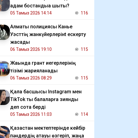
адам бостандыққа шықты?
05 Тамыз 2026 14:14
116
Алматы полициясы Канье
Уэсттің жанкүйерлерінt ескерту
жасады
06 Тамыз 2026 19:10
115
Жақында грант иегерлерінің
тізімі жарияланады
06 Тамыз 2026 08:29
115
Қала басшысы Instagram мен
TikTok ты балаларға зиянды
деп сотқа берді
05 Тамыз 2026 11:03
114
Қазақстан мектептерінде кейбір
пәндердің атауы өзгеріп, жаңа