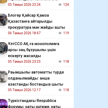
05 Тамыз 2026 23:24
124
Блогер Қайсар Қамза
Қазақстанға қайтарылды
прокуратура мән жайды ашты
06 Тамыз 2026 18:47
119
ҰлтССО АҚ ға монополияға
қарсы заң бұзушылық үшін
ескерту жасалды
05 Тамыз 2026 23:23
118
Рақымшылық автоматты түрде
қолданылмайды: қанша
қазақстандық бостандыққа шықты
05 Тамыз 2026 12:17
118
Түркістандағы Respublica
форумы: нақты нәтиже, нақты