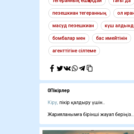
тегеранның ешқандай
тағы да
пезешкиан тегеранның
ол ира
масуд пезешкиан
күш алдынд
бомбалар мен
бас имейтінін
агенттігіне сілтеме
0
Пікірлер
Кіру,
пікір қалдыру үшін...
Жарияланымға бірінші жауап беріңіз...