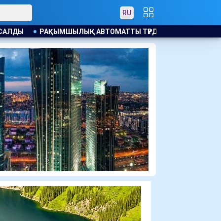
RU
ТТЫ ТҮРДЕ ҚОЛДАНЫЛМАЙДЫ: ҚАНША ҚАЗАҚСТАНДЫҚ БОС