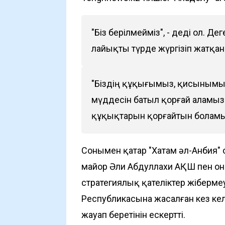
"Біз берілмейміз", - деді ол. 
лайықты түрде жүргізіп жатқан
"Біздің құқығымыз, қисынымыз б
мүддесін батыл қорғай алам
құқықтарын қорғайтын боламыз
Сонымен қатар "Хатам әл-Анбия"
майор Әли Абдуллахи АҚШ пен он
стратегиялық қателіктер жіберм
Республикасына жасалған кез ке
жауап беретінін ескертті.