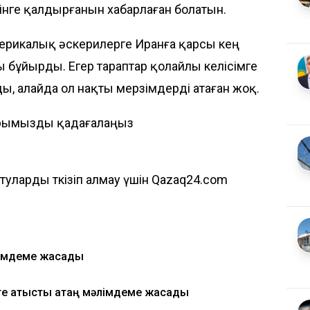
нге қалдырғанын хабарлаған болатын.
ерикалық әскерилерге Иранға қарсы кең
бұйырды. Егер тараптар қолайлы келісімге
ы, алайда ол нақты мерзімдерді атаған жоқ.
рымызды қадағалаңыз
ларды өткізіп алмау үшін Qazaq24.com
лімдеме жасады
ге қатысты қатаң мәлімдеме жасады