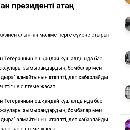
ан президенті қатаң
ккөзінен алынған мәліметтерге сүйене отырып
ан Тегеранның ешқандай күш алдында бас
ң жаулары зымырандардың, бомбалар мен
дыра" алмайтынын атап өтті, деп хабарлайды
енттігіне сілтеме жасап.
ан Тегеранның ешқандай күш алдында бас
ң жаулары зымырандардың, бомбалар мен
дыра" алмайтынын атап өтті, деп хабарлайды
енттігіне сілтеме жасап.