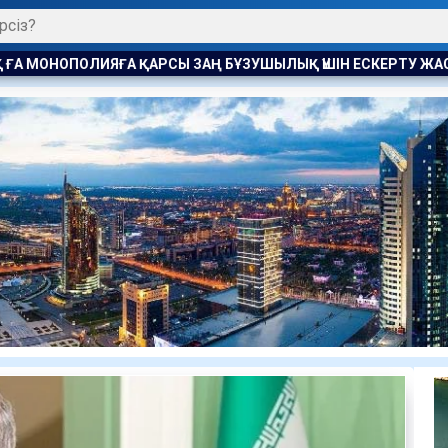
ЗУШЫЛЫҚ ҮШІН ЕСКЕРТУ ЖАСАЛДЫ
РАҚЫМШЫЛЫҚ АВТОМА