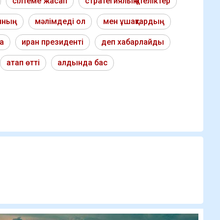
сілтеме жасап
стратегиялық қателіктер
нның
мәлімдеді ол
мен ұшақтардың
а
иран президенті
деп хабарлайды
атап өтті
алдында бас