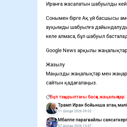
Иранға жасалатын
шабуылды кейі
Сонымен бірге Ақ үй басшысы ам
ауқымды шабуылға дайындалуды 
келе алмаса, бұл шабуыл басталад
Google News арқылы жаңалықта
Жазылу
Маңызды жаңалықтар мен жаңарту
сайтын қадағалаңыз.
Бұл тақырыптағы басқа жаңалықтар:
Трамп Иран бойынша қатаң мә
11 Шілде 2026 09:02
Мбаппе парагвайлық саясаткер
07 Шілде 2026 13:07