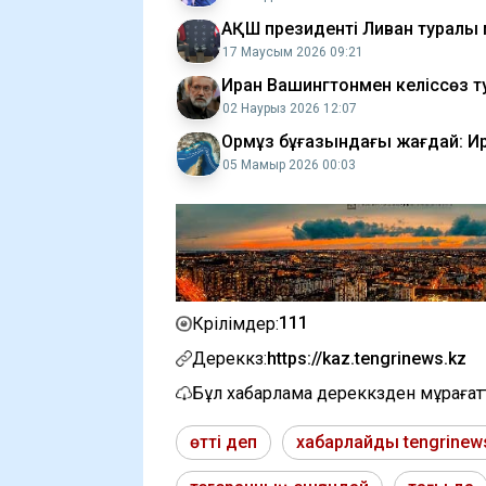
АҚШ президенті Ливан туралы
17 Маусым 2026 09:21
Иран Вашингтонмен келіссөз 
02 Наурыз 2026 12:07
Ормұз бұғазындағы жағдай: И
05 Мамыр 2026 00:03
111
Көрілімдер:
Дереккөз:
https://kaz.tengrinews.kz
Бұл хабарлама дереккөзден мұраға
өтті деп
хабарлайды tengrinew