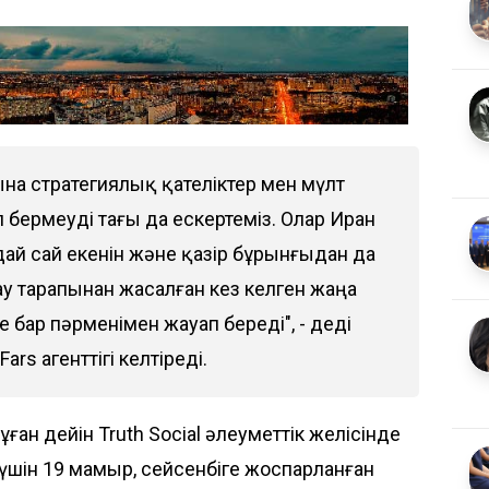
на стратегиялық қателіктер мен мүлт
 бермеуді тағы да ескертеміз. Олар Иран
ай сай екенін және қазір бұрынғыдан да
 жау тарапынан жасалған кез келген жаңа
бар пәрменімен жауап береді", - деді
rs агенттігі келтіреді.
ан дейін Truth Social әлеуметтік желісінде
 үшін 19 мамыр, сейсенбіге жоспарланған