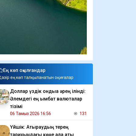
Ең көп оқылғандар
Қазір ең көп талқыланатын оқиғалар
Доллар үздік ондыққа әрең ілінді:
Әлемдегі ең қымбат валюталар
тізімі
06 Тамыз 2026 16:56
131
Үйшік: Атыраудың терең
тарихындағы көне қала аты