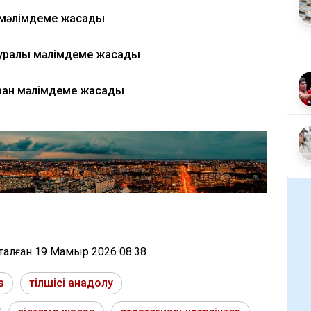
 мәлімдеме жасады
туралы мәлімдеме жасады
ран мәлімдеме жасады
тталған
19 Мамыр 2026 08:38
s
тілшісі анадолу