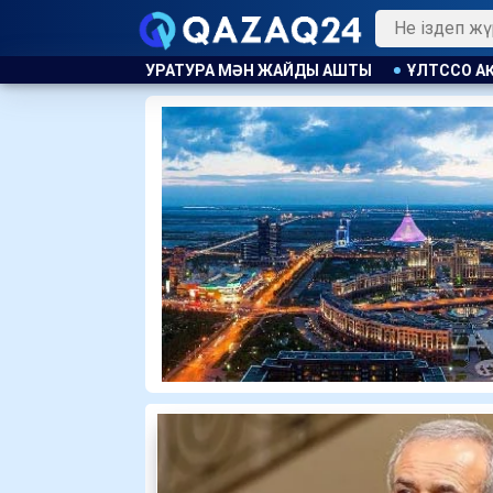
ЖАЙДЫ АШТЫ
ҰЛТССО АҚ ҒА МОНОПОЛИЯҒА ҚАРСЫ ЗАҢ БҰ