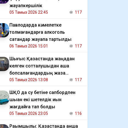
жауапкершілік
05 Тамыз 2026 22:45
117
Павлодарда кәмелетке
толмағандарға алкоголь
сатқандар жауапқа тартылды
06 Тамыз 2026 15:01
117
Шығыс Қазақстанда жаңадан
келген сотталушыдан ақша
бопсалағандардың жаза
мерзімі ұзартылды
05 Тамыз 2026 13:08
117
ШҚО да су бетіне сапбордпен
шыққан екі шетелдік қиын
жағдайға тап болды
05 Тамыз 2026 23:05
116
Рақымшылық: Қазақстанда қанша