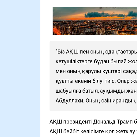
"Біз АҚШ пен оның одақтастары
кетушіліктерге бұдан былай жол
мен оның қарулы күштері сақад
қуатты екенін білуі тиіс. Олар
шабуылға батыл, ауқымды және 
Абдуллахи. Оның сөзін ирандық Fa
АҚШ президенті Дональд Трамп бұғ
АҚШ бейбіт келісімге қол жеткізу