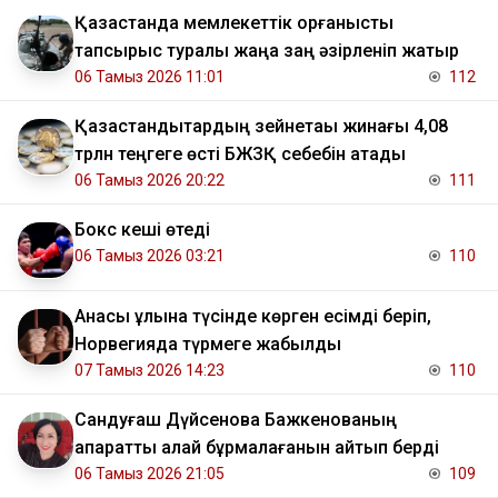
Қазақстанда мемлекеттік қорғаныстық
тапсырыс туралы жаңа заң әзірленіп жатыр
06 Тамыз 2026 11:01
112
Қазақстандықтардың зейнетақы жинағы 4,08
трлн теңгеге өсті БЖЗҚ себебін атады
06 Тамыз 2026 20:22
111
Бокс кеші өтеді
06 Тамыз 2026 03:21
110
Анасы ұлына түсінде көрген есімді беріп,
Норвегияда түрмеге жабылды
07 Тамыз 2026 14:23
110
Сандуғаш Дүйсенова Бажкенованың
ақпаратты қалай бұрмалағанын айтып берді
06 Тамыз 2026 21:05
109