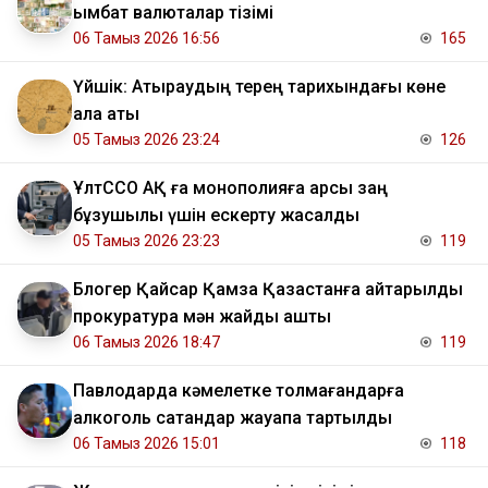
қымбат валюталар тізімі
06 Тамыз 2026 16:56
165
Үйшік: Атыраудың терең тарихындағы көне
қала аты
05 Тамыз 2026 23:24
126
ҰлтССО АҚ ға монополияға қарсы заң
бұзушылық үшін ескерту жасалды
05 Тамыз 2026 23:23
119
Блогер Қайсар Қамза Қазақстанға қайтарылды
прокуратура мән жайды ашты
06 Тамыз 2026 18:47
119
Павлодарда кәмелетке толмағандарға
алкоголь сатқандар жауапқа тартылды
06 Тамыз 2026 15:01
118