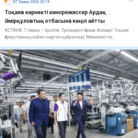
07 Тамыз 2026 20:19
Тоқаев көрнекті кинорежиссер Ардақ
Әмірқұловтың отбасына көңіл айтты
АСТАНА, 7 тамыз – Sputnik. Президент Қасым-Жомарт Тоқаев
Қазақстанның еңбек сіңірген қайраткері, Мемлекеттік
сыйлықтың л