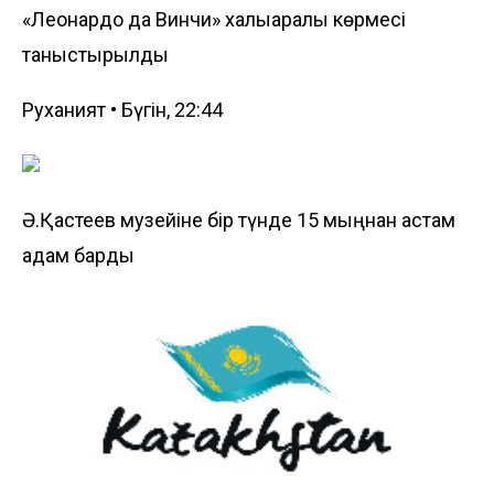
«Леонардо да Винчи» халықаралық көрмесі
таныстырылды
Руханият • Бүгін, 22:44
Ә.Қастеев музейіне бір түнде 15 мыңнан астам
адам барды