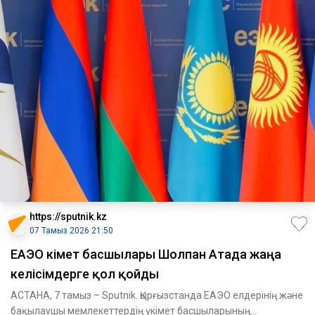
https://sputnik.kz
07 Тамыз 2026 21:50
ЕАЭО үкімет басшылары Шолпан Атада жаңа
келісімдерге қол қойды
АСТАНА, 7 тамыз – Sputnik. Қырғызстанда ЕАЭО елдерінің және
бақылаушы мемлекеттердің үкімет басшыларының