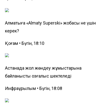
Алматыға «Almaty Superski» жобасы не үшін
керек?
Қоғам • Бүгін, 18:10
Астанада жол жөндеу жұмыстарына
байланысты қозғалыс шектеледі
Инфрақұрылым • Бүгін, 18:08