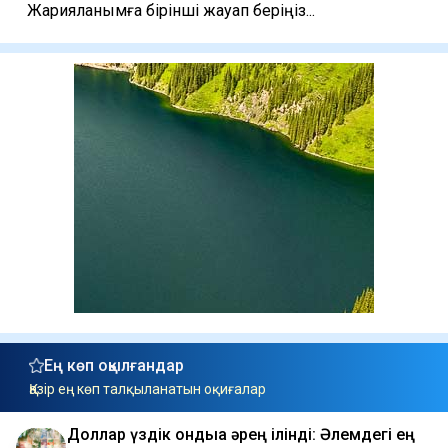
Жарияланымға бірінші жауап беріңіз...
Ең көп оқылғандар
Қазір ең көп талқыланатын оқиғалар
Доллар үздік ондыққа әрең ілінді: Әлемдегі ең