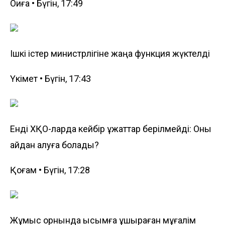
Оқиға • Бүгін, 17:49
Ішкі істер министрлігіне жаңа функция жүктелді
Үкімет • Бүгін, 17:43
Енді ХҚО-ларда кейбір құжаттар берілмейді: Оны
қайдан алуға болады?
Қоғам • Бүгін, 17:28
Жұмыс орнында қысымға ұшыраған мұғалім