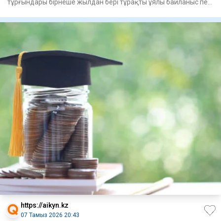
тұрғындары бірнеше жылдан бері тұрақты ұялы байланыс пен
интернетсіз өм
https://aikyn.kz
07 Тамыз 2026 20:43