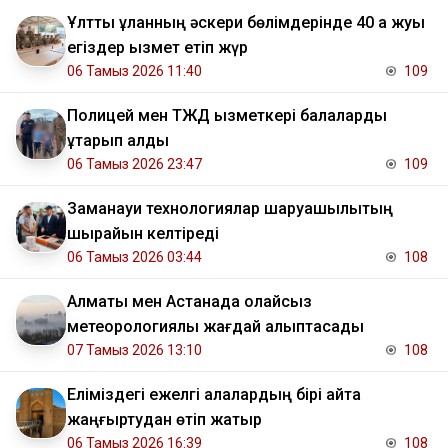
Ұлттық ұланның әскери бөлімдерінде 40 қа жуық
егіздер қызмет етіп жүр
06 Тамыз 2026 11:40
109
Полицей мен ТЖД қызметкері балаларды
құтқарып қалды
06 Тамыз 2026 23:47
109
Заманауи технологиялар шаруашылықтың
шырайын келтіреді
06 Тамыз 2026 03:44
108
Алматы мен Астанада қолайсыз
метеорологиялық жағдай қалыптасады
07 Тамыз 2026 13:10
108
Еліміздегі ежелгі қалалардың бірі қайта
жаңғыртудан өтіп жатыр
06 Тамыз 2026 16:39
108