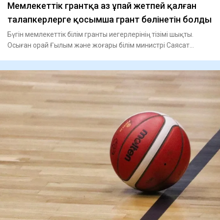
Мемлекеттік грантқа аз ұпай жетпей қалған
талапкерлерге қосымша грант бөлінетін болды
Бүгін мемлекеттік білім гранты иегерлерінің тізімі шықты.
Осыған орай Ғылым және жоғары білім министрі Саясат
Нұрбек м