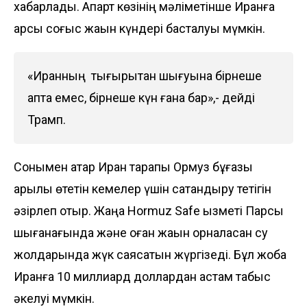
хабарлады. Ақпарт көзінің мәліметінше Иранға
қарсы соғыс жақын күндері басталуы мүмкін.
«Иранның тығырықтан шығуына бірнеше
апта емес, бірнеше күн ғана бар»,- дейді
Трамп.
Сонымен қатар Иран тарапы Ормуз бұғазы
арқылы өтетін кемелер үшін сақтандыру тетігін
әзірлеп отыр. Жаңа Hormuz Safe қызметі Парсы
шығанағында және оған жақын орналасқан су
жолдарында жүк саясатын жүргізеді. Бұл жоба
Иранға 10 миллиард доллардан астам табыс
әкелуі мүмкін.