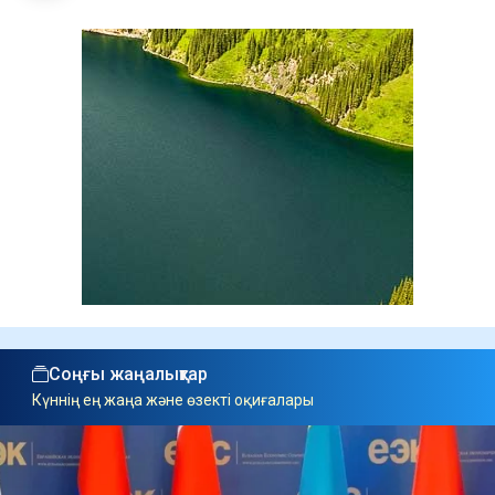
Соңғы жаңалықтар
Күннің ең жаңа және өзекті оқиғалары