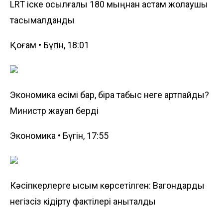
LRT іске қосылғалы 180 мыңнан астам жолаушы
тасымалданды
Қоғам • Бүгін, 18:01
Экономика өсімі бар, бірақ табыс неге артпайды?
Министр жауап берді
Экономика • Бүгін, 17:55
Кәсіпкерлерге қысым көрсетілген: Вагондарды
негізсіз кідірту фактілері анықталды