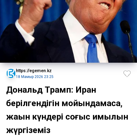
https://egemen.kz
18 Мамыр 2026 23:25
Дональд Трамп: Иран
берілгендігін мойындамаса,
жақын күндері соғыс қимылын
жүргіземіз