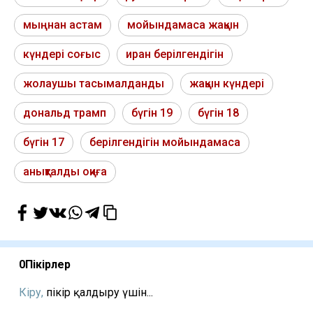
мыңнан астам
мойындамаса жақын
күндері соғыс
иран берілгендігін
жолаушы тасымалданды
жақын күндері
дональд трамп
бүгін 19
бүгін 18
бүгін 17
берілгендігін мойындамаса
анықталды оқиға
0
Пікірлер
Кіру,
пікір қалдыру үшін...