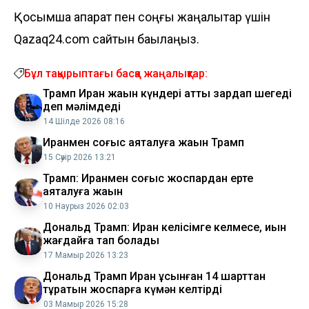
Қосымша ақпарат пен соңғы жаңалықтар үшін
Qazaq24.com сайтын бақылаңыз.
Бұл тақырыптағы басқа жаңалықтар:
Трамп Иран жақын күндері қатты зардап шегеді
деп мәлімдеді
14 Шілде 2026 08:16
Иранмен соғыс аяқталуға жақын Трамп
15 Сәуір 2026 13:21
Трамп: Иранмен соғыс жоспардан ерте
аяқталуға жақын
10 Наурыз 2026 02:03
Дональд Трамп: Иран келісімге келмесе, қиын
жағдайға тап болады
17 Мамыр 2026 13:23
Дональд Трамп Иран ұсынған 14 шарттан
тұратын жоспарға күмән келтірді
03 Мамыр 2026 15:28