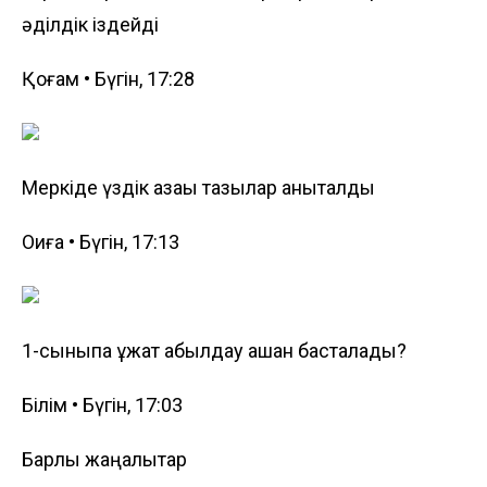
әділдік іздейді
Қоғам • Бүгін, 17:28
Меркіде үздік қазақы тазылар анықталды
Оқиға • Бүгін, 17:13
1-сыныпқа құжат қабылдау қашан басталады?
Білім • Бүгін, 17:03
Барлық жаңалықтар