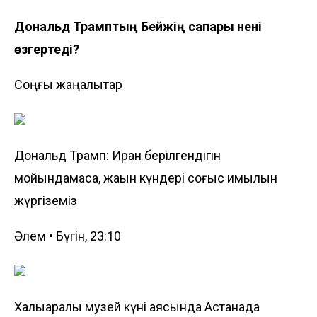
Дональд Трамптың Бейжің ­сапары нені
өзгертеді?
Соңғы жаңалықтар
Дональд Трамп: Иран берілгендігін
мойындамаса, жақын күндері соғыс қимылын
жүргіземіз
Әлем • Бүгін, 23:10
Халықаралық музей күні аясында Астанада