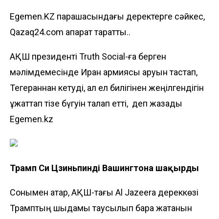
Egemen.KZ парақшасындағы деректерге сәйкес,
Qazaq24.com ақпарат таратты..
АҚШ президенті Truth Social-ға берген
мәлімдемесінде Иран армиясы қаруын тастап,
Тегераннан кетуді, ал ел билігінен жеңілгендігін
құжаттап тізе бүгуін талап етті, деп жазады
Egemen.kz
Трамп Си Цзиньпинді Вашингтонға шақырды
Сонымен қатар, АҚШ-тағы Al Jazeera дереккөзі
Трамптың шыдамы таусылып бара жатқанын