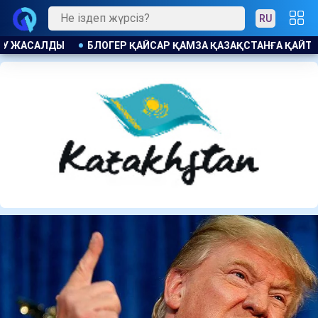
RU
ҚАЗАҚСТАНҒА ҚАЙТАРЫЛДЫ ПРОКУРАТУРА МӘН ЖАЙДЫ АШТЫ