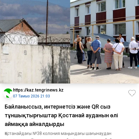
https://kaz.tengrinews.kz
07 Тамыз 2026 21:03
Байланыссыз, интернетсіз және QR сыз
тұншықтырғыштар Қостанай ауданын өлі
аймаққа айналдырды
Қостанайдағы №38 колония маңындағы шағынаудан