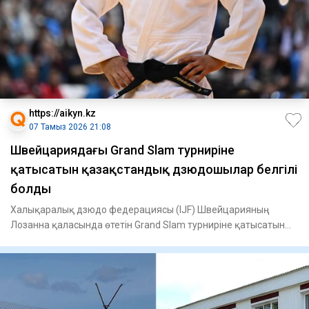
https://aikyn.kz
07 Тамыз 2026 21:08
Швейцариядағы Grand Slam турниріне
қатысатын қазақстандық дзюдошылар белгілі
болды
Халықаралық дзюдо федерациясы (IJF) Швейцарияның
Лозанна қаласында өтетін Grand Slam турниріне қатысатын
балуандардың