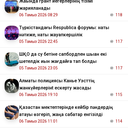
Жақында грант иегерлерінің тізімі
жарияланады
06 Тамыз 2026 08:29
118
Түркістандағы Respublica форумы: нақты
нәтиже, нақты жауапкершілік
05 Тамыз 2026 22:45
117
ШҚО да су бетіне сапбордпен шыққан екі
шетелдік қиын жағдайға тап болды
05 Тамыз 2026 23:05
117
Алматы полициясы Канье Уэсттің
жанкүйерлерінt ескерту жасады
06 Тамыз 2026 19:10
115
Қазақстан мектептерінде кейбір пәндердің
атауы өзгеріп, жаңа сабақтар енгізілді
06 Тамыз 2026 11:01
114