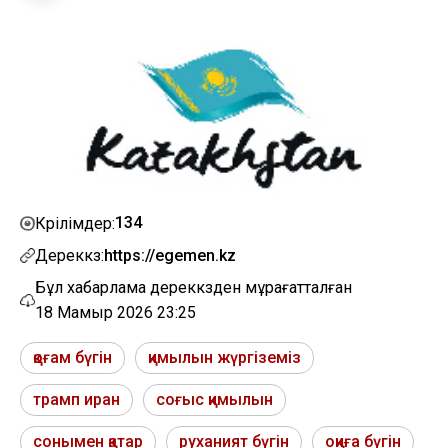
134
Көрілімдер:
Дереккөз:
https://egemen.kz
Бұл хабарлама дереккөзден мұрағатталған
18 Мамыр 2026 23:25
қоғам бүгін
қимылын жүргіземіз
трамп иран
соғыс қимылын
сонымен қатар
руханият бүгін
оқиға бүгін