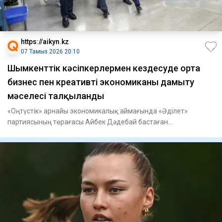
https://aikyn.kz
07 Тамыз 2026 20:10
Шымкенттік кәсіпкерлермен кездесуде орта
бизнес пен креативті экономиканы дамыту
мәселесі талқыланды
«Оңтүстік» арнайы экономикалық аймағында «Әділет»
партиясының төрағасы Айбек Дәдебай бастаған
республикалық сайлауалды