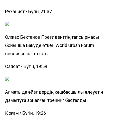
Руханият • Бүгін, 21:37
Олжас Бектенов Президенттің тапсырмасы
бойынша Бакуде өткен World Urban Forum
сессиясына қатысты
Саясат • Бүгін, 19:59
Алматыда әйелдердің көшбасшылық әлеуетін
дамытуға арналған тренинг басталды
Қоғам • Бүгін, 19:26