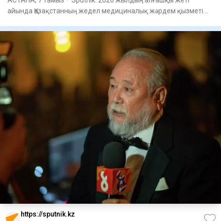
АСТАНА, 7 тамыз – Sputnik. 2026 жылдың алғашқы жеті
айында Қазақстанның жедел медициналық жәрдем қызметі
5,2 миллионнан
https://sputnik.kz