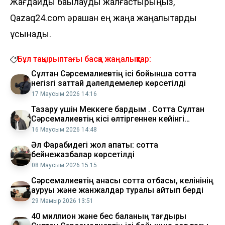
Жағдайды бақылауды жалғастырыңыз,
Qazaq24.com әрқашан ең жаңа жаңалықтарды
ұсынады.
Бұл тақырыптағы басқа жаңалықтар:
Сұлтан Сәрсемалиевтің ісі бойынша сотта
негізгі заттай дәлелдемелер көрсетілді
17 Маусым 2026 14:16
Тазару үшін Меккеге бардым . Сотта Сұлтан
Сәрсемалиевтің кісі өлтіргеннен кейінгі
бағыты ашылды
16 Маусым 2026 14:48
Әл Фарабидегі жол апаты: сотта
бейнежазбалар көрсетілді
08 Маусым 2026 15:15
Сәрсемалиевтің анасы сотта отбасы, келінінің
ауруы және жанжалдар туралы айтып берді
29 Мамыр 2026 13:51
40 миллион және бес баланың тағдыры