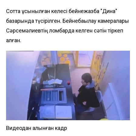
Сотта ұсынылған келесі бейнежазба "Дина"
базарында түсірілген. Бейнебақылау камералары
Сәрсемәлиевтің ломбардқа келген сәтін тіркеп
алған.
Видеодан алынған кадр