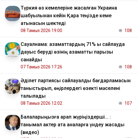
Түркия өз кемелеріне жасалған Украина
шабуылынан кейін Қара теңізде кеме
қатынасын шектеді
08 Тамыз 2026 19:00
108
Сауалнама: азаматтардың 71% ы сайлауда
дауыс беруді өзінің азаматтық парызы
санайды
07 Тамыз 2026 17:26
108
Әділет партиясы сайлауалды бағдарламасын
таныстырып, өңірлердегі өзекті мәселені
талқылады
08 Тамыз 2026 12:02
107
Балаларыңызға қарап жүріңіздерші... :
танымал актер ата аналарға үндеу жасады
(видео)