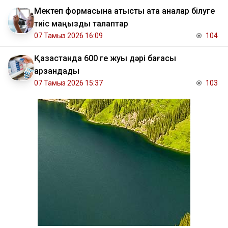
Мектеп формасына қатысты ата аналар білуге
тиіс маңызды талаптар
07 Тамыз 2026 16:09
104
Қазақстанда 600 ге жуық дәрі бағасы
арзандады
07 Тамыз 2026 15:37
103