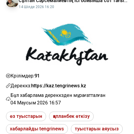
Сұлтан Сәрсемалиевтің ісі бойынша сот тағы
не шешті
14 Шілде 2026 16:20
91
Көрілімдер:
Дереккөз:
https://kaz.tengrinews.kz
Бұл хабарлама дереккөзден мұрағатталған
04 Маусым 2026 16:57
өз туыстарын
қапланбек өткізу
хабарлайды tengrinews
туыстарын аяусыз