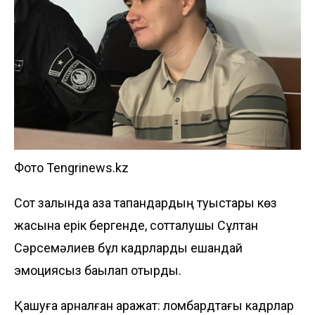
Фото Tengrinews.kz
Сот залында қаза тапқандардың туыстары көз
жасына ерік бергенде, сотталушы Сұлтан
Сәрсемәлиев бұл кадрларды ешқандай
эмоциясыз бақылап отырды.
Қашуға арналған қаражат: ломбардтағы кадрлар