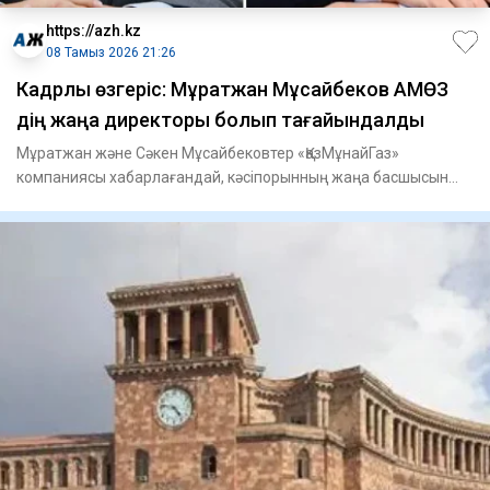
https://azh.kz
08 Тамыз 2026 21:26
Кадрлық өзгеріс: Мұратжан Мұсайбеков АМӨЗ
дің жаңа директоры болып ​тағайындалды
Мұратжан және Сәкен Мұсайбековтер «ҚазМұнайГаз»
компаниясы хабарлағандай, кәсіпорынның жаңа басшысын
тағайындау туралы