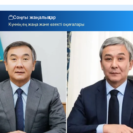
Соңғы жаңалықтар
Күннің ең жаңа және өзекті оқиғалары