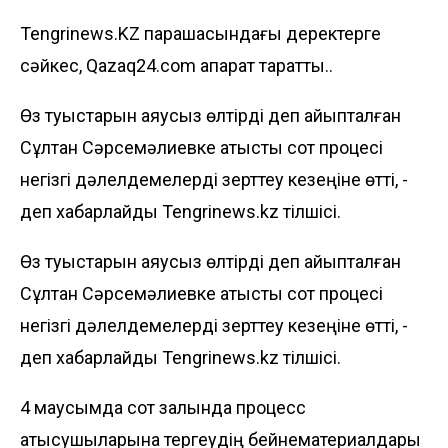
Tengrinews.KZ парақшасындағы деректерге
сәйкес, Qazaq24.com ақпарат таратты..
Өз туыстарын аяусыз өлтірді деп айыпталған
Сұлтан Сәрсемәлиевке қатысты сот процесі
негізгі дәлелдемелерді зерттеу кезеңіне өтті, -
деп хабарлайды
Tengrinews.kz
тілшісі.
Өз туыстарын аяусыз өлтірді деп айыпталған
Сұлтан Сәрсемәлиевке қатысты сот процесі
негізгі дәлелдемелерді зерттеу кезеңіне өтті, -
деп хабарлайды
Tengrinews.kz
тілшісі.
4 маусымда сот залында процесс
қатысушыларына тергеудің бейнематериалдары