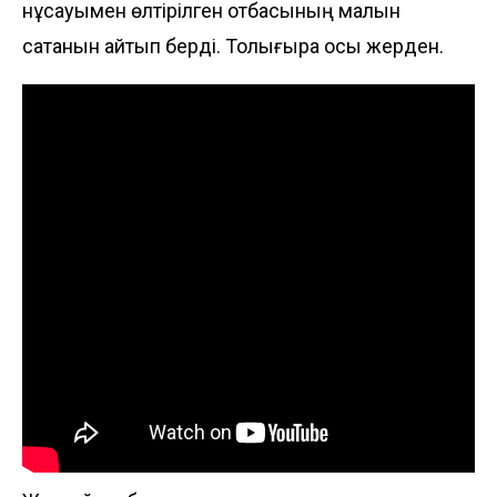
нұсқауымен өлтірілген отбасының малын
сатқанын айтып берді. Толығырақ
осы жерден
.