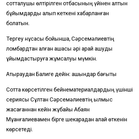
сотталушы өлтірілген отбасының үйінен алтын
бұйымдарды алып кеткені хабарланған
болатын.
Тергеу нұсқасы бойынша, Сәрсемәлиевтің
ломбардтан алған ақшасы әрі қарай қашуды
ұйымдастыруға жұмсалуы мүмкін.
Атыраудан Балиге дейін: қашқындар бағыты
Сотта көрсетілген бейнематериалдардың үшінші
сериясы Сұлтан Сәрсемәлиевтің қылмыс
жасағаннан кейін жұбайы Ақбаян
Мұқанғалиевамен бірге шекарадан қалай өткенін
көрсетеді.