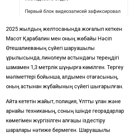
2025 жылдың желтоқсанында жоғалып кеткен
Мақсот Қарабалин мен оның жөбайы Нәсіп
Өтешқалиеваның сүйегі шаруашылық
құрылысында, линолеум астындағы тереңдігі
шамамен 1,3 метрлік шұңқырға көмілген. Тергеу
мәліметтері бойынша, алдымен отағасының,
оның астынан жұбайының сүйегі шығарылған.
Айта кететін жайыт, полиция, Ұлттық ұлан және
арнайы техниканың, соның ішінде георадарлар
көмегімен жүргізілген алғашқы іздестіру
шаралары нәтиже бермеген. Шаруашылық