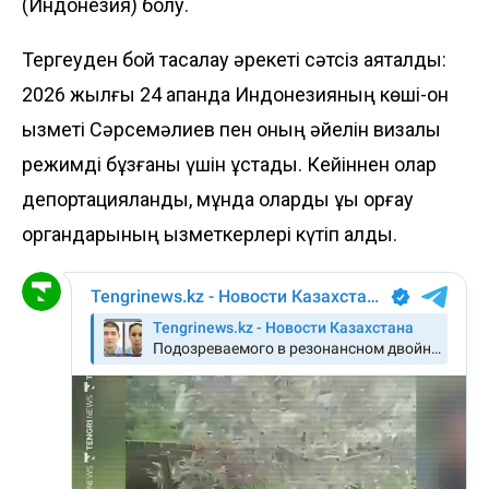
(Индонезия) болу.
Тергеуден бой тасалау әрекеті сәтсіз аяқталды:
2026 жылғы 24 ақпанда Индонезияның көші-қон
қызметі Сәрсемәлиев пен оның әйелін визалық
режимді бұзғаны үшін ұстады. Кейіннен олар
депортацияланды, мұнда оларды құқық қорғау
органдарының қызметкерлері күтіп алды.