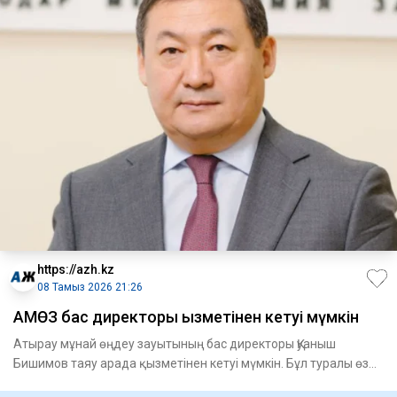
https://azh.kz
08 Тамыз 2026 21:26
АМӨЗ бас директоры қызметінен кетуі мүмкін
Атырау мұнай өңдеу зауытының бас директоры Қуаныш
Бишимов таяу арада қызметінен кетуі мүмкін. Бұл туралы өз
дереккөзде