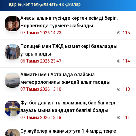
Қазір ең көп талқыланатын оқиғалар
Анасы ұлына түсінде көрген есімді беріп,
Норвегияда түрмеге жабылды
07 Тамыз 2026 14:23
115
Полицей мен ТЖД қызметкері балаларды
құтқарып қалды
06 Тамыз 2026 23:47
114
Алматы мен Астанада қолайсыз
метеорологиялық жағдай қалыптасады
07 Тамыз 2026 13:10
113
Футболдан ұлттық құраманың бас бапкері
лауазымына кандидат белгілі болды
07 Тамыз 2026 13:18
111
Су жүйелерін жаңғыртуға 1,4 млрд теңге