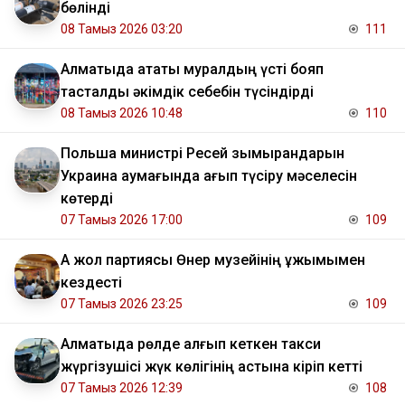
бөлінді
08 Тамыз 2026 03:20
111
Алматыда атақты муралдың үсті бояп
тасталды әкімдік себебін түсіндірді
08 Тамыз 2026 10:48
110
Польша министрі Ресей зымырандарын
Украина аумағында қағып түсіру мәселесін
көтерді
07 Тамыз 2026 17:00
109
Ақ жол партиясы Өнер музейінің ұжымымен
кездесті
07 Тамыз 2026 23:25
109
Алматыда рөлде қалғып кеткен такси
жүргізушісі жүк көлігінің астына кіріп кетті
07 Тамыз 2026 12:39
108