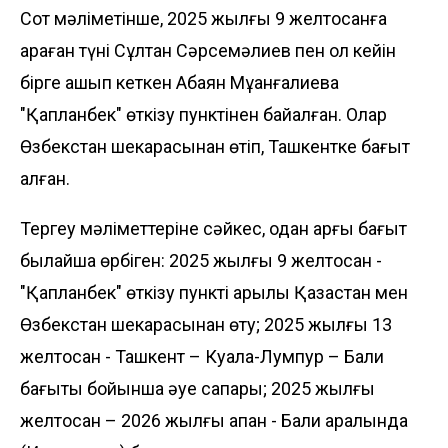
Сот мәліметінше, 2025 жылғы 9 желтоқсанға
қараған түні Сұлтан Сәрсемәлиев пен ол кейін
бірге қашып кеткен Ақбаян Мұқанғалиева
"Қапланбек" өткізу пунктінен байқалған. Олар
Өзбекстан шекарасынан өтіп, Ташкентке бағыт
алған.
Тергеу мәліметтеріне сәйкес, одан арғы бағыт
былайша өрбіген: 2025 жылғы 9 желтоқсан -
"Қапланбек" өткізу пункті арқылы Қазақстан мен
Өзбекстан шекарасынан өту; 2025 жылғы 13
желтоқсан - Ташкент – Куала-Лумпур – Бали
бағыты бойынша әуе сапары; 2025 жылғы
желтоқсан – 2026 жылғы ақпан - Бали аралында