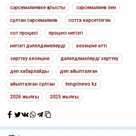
сәрсемәлиевке қатысты
сәрсемәлиев пен
сұлтан сәрсемәлиев
сотта көрсетілген
сот процесі
процесі негізгі
негізгі дәлелдемелерді
кезеңіне өтті
зерттеу кезеңіне
дәлелдемелерді зерттеу
деп хабарлайды
деп айыпталған
айыпталған сұлтан
tengrinews kz
2026 жылғы
2025 жылғы