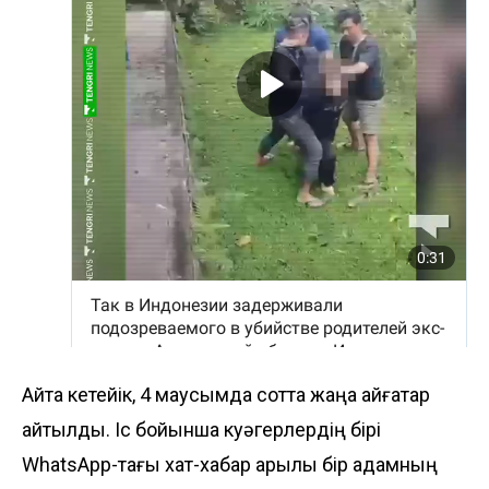
Айта кетейік, 4 маусымда сотта жаңа айғақтар
айтылды. Іс бойынша куәгерлердің бірі
WhatsApp-тағы хат-хабар арқылы бір адамның