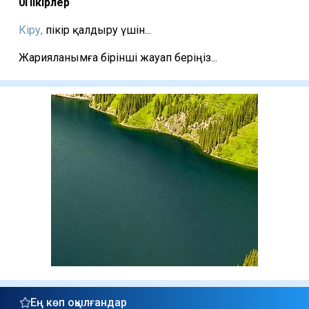
0
Пікірлер
Кіру,
пікір қалдыру үшін...
Жарияланымға бірінші жауап беріңіз...
Ең көп оқылғандар