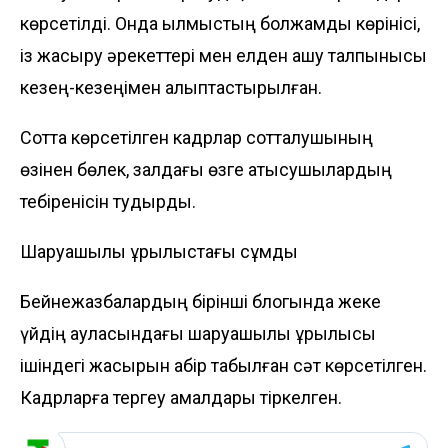
көрсетілді. Онда қылмыстың болжамды көрінісі,
із жасыру әрекеттері мен елден қашу талпынысы
кезең-кезеңімен қалыптастырылған.
Сотта көрсетілген кадрлар сотталушының
өзінен бөлек, залдағы өзге қатысушылардың
тебіренісін тудырды.
Шаруашылық құрылыстағы сұмдық
Бейнежазбалардың бірінші блогында жеке
үйдің ауласындағы шаруашылық құрылысы
ішіндегі жасырын қабір табылған сәт көрсетілген.
Кадрларға тергеу амалдары тіркелген.