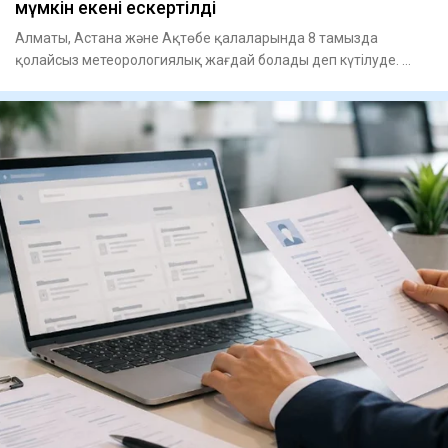
мүмкін екені ескертілді
Алматы, Астана және Ақтөбе қалаларында 8 тамызда
қолайсыз метеорологиялық жағдай болады деп күтілуде.
Атырауда мұндай