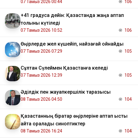
07 Тамыз 2026 00:44
106
+41 градусқа дейін: Қазақстанда жаңа аптап
толқыны күтіледі
07 Тамыз 2026 10:52
106
Өңірлерде жел күшейіп, найзағай ойнайды
07 Тамыз 2026 07:29
105
Сұлтан Сүлеймен Қазақстанға келеді
07 Тамыз 2026 12:39
105
Әділдік пен жауапкершілік таразысы
08 Тамыз 2026 04:50
104
Қазақстанның бірқатар өңірлеріне аптап ыстық
қайта оралады синоптиктер
08 Тамыз 2026 16:24
104