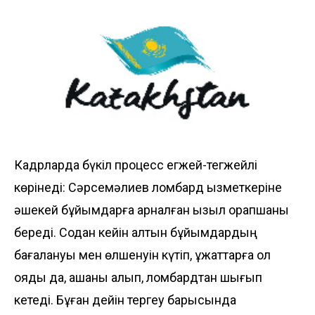
Кадрларда бүкіл процесс егжей-тегжейлі
көрінеді: Сәрсемәлиев ломбард қызметкеріне
әшекей бұйымдарға арналған қызыл қорапшаны
береді. Содан кейін алтын бұйымдардың
бағалануы мен өлшенуін күтіп, құжаттарға қол
қояды да, ақшаны алып, ломбардтан шығып
кетеді. Бұған дейін тергеу барысында