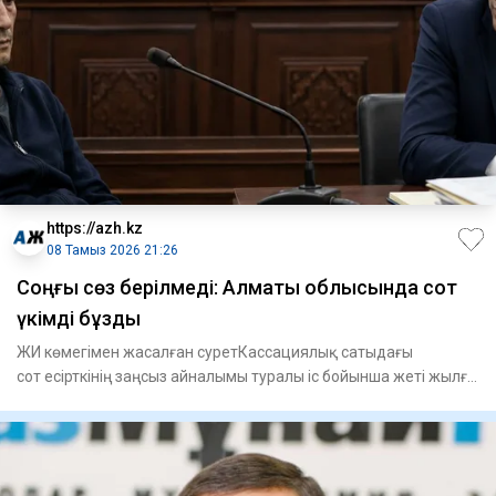
https://azh.kz
08 Тамыз 2026 21:26
​Соңғы сөз берілмеді: Алматы облысында сот
үкімді бұзды
ЖИ көмегімен жасалған суретКассациялық сатыдағы
сот есірткінің заңсыз айналымы туралы іс бойынша жеті жылға
сотталған А