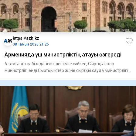
https://azh.kz
08 Тамыз 2026 21:26
Арменияда үш министрліктің атауы өзгереді
6 тамызда қабылданған шешімге сәйкес, Сыртқы істер
министрлігі енді Сыртқы істер және сыртқы сауда министрлігі
деп ата