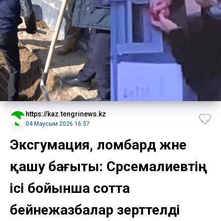
https://kaz.tengrinews.kz
04 Маусым 2026 16:57
Эксгумация, ломбард және
қашу бағыты: Сәрсемалиевтің
ісі бойынша сотта
бейнежазбалар зерттелді