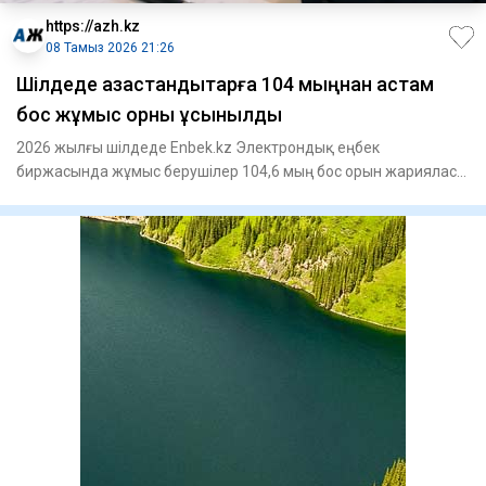
https://azh.kz
08 Тамыз 2026 21:26
​Шілдеде қазақстандықтарға 104 мыңнан астам
бос жұмыс орны ұсынылды
2026 жылғы шілдеде Enbek.kz Электрондық еңбек
биржасында жұмыс берушілер 104,6 мың бос орын жарияласа,
жұмыс іздеушілер