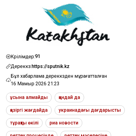
91
Көрілімдер:
Дереккөз:
https://sputnik.kz
Бұл хабарлама дереккөзден мұрағатталған
16 Мамыр 2026 21:23
ұсына алмайды
қандай да
қазіргі жағдайда
украинадағы дағдарысты
тұрақты өкілі
риа новости
реттеу процесінде
реттеу мәселесіне