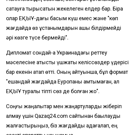
сақтауға тырысатын жекелеген елдер бар. Бірақ
олар ЕҚЫҰ-дағы басым күш емес және "көп
жағдайда өз ұстанымдарын ашық білдірмейді
әрі көзге түсе бермейді".
Дипломат сондай-ақ Украинадағы реттеу
мәселесіне қатысты үшжақты келіссөздер үдерісі
бар екенін атап өтті. Оның айтуынша, бұл формат
"ешқандай жағдайда Еуропаны қамтымаған, ал
ЕҚЫҰ туралы тіпті сөз де болған жоқ".
Соңғы жаңалықтар мен жаңартуларды жіберіп
алмау үшін Qazaq24.com сайтынан бақылауды
жалғастырыңыз, біз жағдайды қадағалап, ең