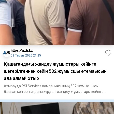
https://azh.kz
08 Тамыз 2026 21:25
Қашағандағы жөндеу жұмыстары кейінге
шегерілгеннен кейін 532 жұмысшы өтемақысын
ала алмай отыр
Атырауда PSI Services компаниясының 532 жұмысшысы
Қашаған кен орнындағы күрделі жөндеу жұмыстары кейінге
шегерілгеннен