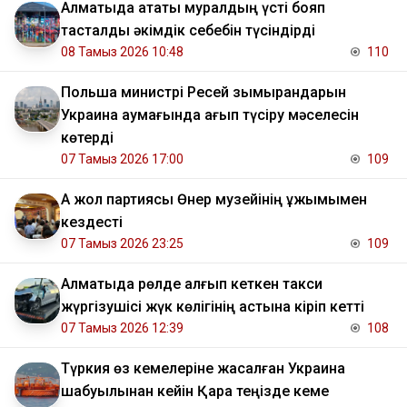
Алматыда атақты муралдың үсті бояп
тасталды әкімдік себебін түсіндірді
08 Тамыз 2026 10:48
110
Польша министрі Ресей зымырандарын
Украина аумағында қағып түсіру мәселесін
көтерді
07 Тамыз 2026 17:00
109
Ақ жол партиясы Өнер музейінің ұжымымен
кездесті
07 Тамыз 2026 23:25
109
Алматыда рөлде қалғып кеткен такси
жүргізушісі жүк көлігінің астына кіріп кетті
07 Тамыз 2026 12:39
108
Түркия өз кемелеріне жасалған Украина
шабуылынан кейін Қара теңізде кеме