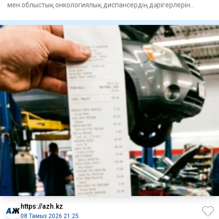
мен облыстық онкологиялық диспансердің дәрігерлерін
жауапкерші
https://azh.kz
08 Тамыз 2026 21:25