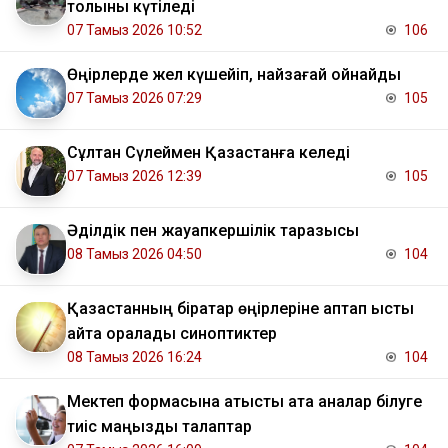
толқыны күтіледі
07 Тамыз 2026 10:52
106
Өңірлерде жел күшейіп, найзағай ойнайды
07 Тамыз 2026 07:29
105
Сұлтан Сүлеймен Қазақстанға келеді
07 Тамыз 2026 12:39
105
Әділдік пен жауапкершілік таразысы
08 Тамыз 2026 04:50
104
Қазақстанның бірқатар өңірлеріне аптап ыстық
қайта оралады синоптиктер
08 Тамыз 2026 16:24
104
Мектеп формасына қатысты ата аналар білуге
тиіс маңызды талаптар