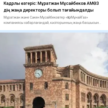
Кадрлық өзгеріс: Мұратжан Мұсайбеков АМӨЗ
дің жаңа директоры болып ​тағайындалды
Мұратжан және Сәкен Мұсайбековтер «ҚазМұнайГаз»
компаниясы хабарлағандай, кәсіпорынның жаңа басшысын
тағайындау туралы