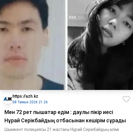
https://azh.kz
08 Тамыз 2026 21:26
Мен 72 рет пышақтар едім : даулы пікір иесі
Нұрай Серікбайдың отбасынан кешірім сұрады
Шымкент полициясы 21 жастағы Нұрай Серікбайдың өлімі