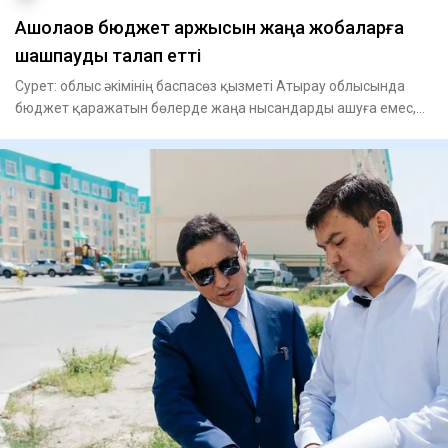
Ақшолақов бюджет қаржысын жаңа жобаларға
шашпауды талап етті
Сурет: облыс әкімінің баспасөз қызметі Атырау облысында
бюджет қаражатын бөлерде жаңа нысандарды ашуға емес,
іске асыры