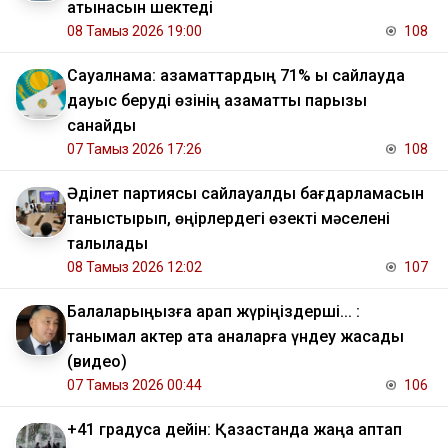
қатынасын шектеді
08 Тамыз 2026 19:00
108
Сауалнама: азаматтардың 71% ы сайлауда
дауыс беруді өзінің азаматтық парызы
санайды
07 Тамыз 2026 17:26
108
Әділет партиясы сайлауалды бағдарламасын
таныстырып, өңірлердегі өзекті мәселені
талқылады
08 Тамыз 2026 12:02
107
Балаларыңызға қарап жүріңіздерші... :
танымал актер ата аналарға үндеу жасады
(видео)
07 Тамыз 2026 00:44
106
+41 градусқа дейін: Қазақстанда жаңа аптап