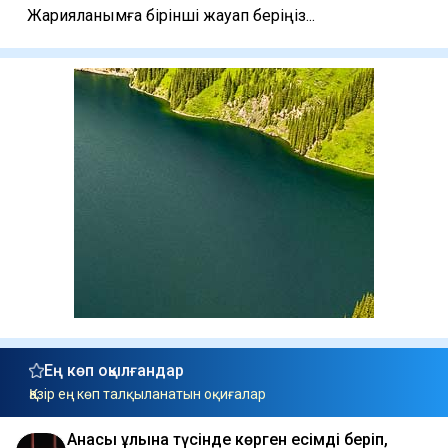
Жарияланымға бірінші жауап беріңіз...
Ең көп оқылғандар
Қазір ең көп талқыланатын оқиғалар
Анасы ұлына түсінде көрген есімді беріп,