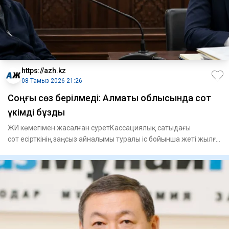
https://azh.kz
08 Тамыз 2026 21:26
​Соңғы сөз берілмеді: Алматы облысында сот
үкімді бұзды
ЖИ көмегімен жасалған суретКассациялық сатыдағы
сот есірткінің заңсыз айналымы туралы іс бойынша жеті жылға
сотталған А