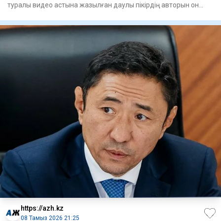
туралы видео астына жазылған даулы пікірдің авторын он
сағатқа же
https://azh.kz
08 Тамыз 2026 21:25