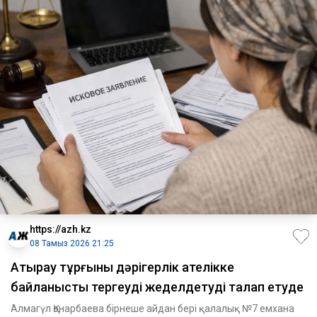
https://azh.kz
08 Тамыз 2026 21:25
Атырау тұрғыны дәрігерлік қателікке
байланысты тергеуді жеделдетуді талап етуде
Алмагүл Қонарбаева бірнеше айдан бері қалалық №7 емхана