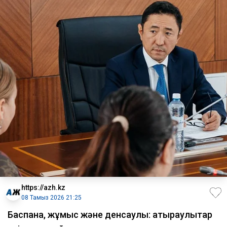
https://azh.kz
08 Тамыз 2026 21:25
​Баспана, жұмыс және денсаулық: атыраулықтар