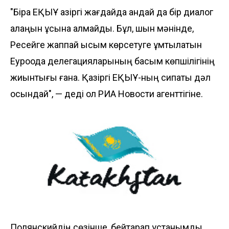
"Бірақ ЕҚЫҰ қазіргі жағдайда қандай да бір диалог
алаңын ұсына алмайды. Бұл, шын мәнінде,
Ресейге жаппай қысым көрсетуге ұмтылатын
Еуроодақ делегацияларының басым көпшілігінің
жиынтығы ғана. Қазіргі ЕҚЫҰ-ның сипаты дәл
осындай", — деді ол РИА Новости агенттігіне.
Полянскийдің сөзінше, бейтарап ұстанымды