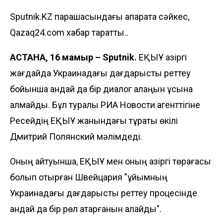
Sputnik.KZ парақшасындағы ақпаратқа сәйкес,
Qazaq24.com хабар таратты..
АСТАНА, 16 мамыр – Sputnik.
ЕҚЫҰ қазіргі
жағдайда Украинадағы дағдарысты реттеу
бойынша қандай да бір диалог алаңын ұсына
алмайды. Бұл туралы
РИА Новости
агенттігіне
Ресейдің ЕҚЫҰ жанындағы тұрақты өкілі
Дмитрий Полянский мәлімдеді.
Оның айтуынша, ЕҚЫҰ мен оның қазіргі төрағасы
болып отырған Швейцария "ұйымның
Украинадағы дағдарысты реттеу процесінде
қандай да бір рөл атқарғанын қалайды".