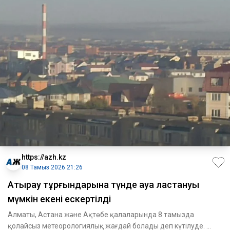
https://azh.kz
08 Тамыз 2026 21:26
Атырау тұрғындарына түнде ауа ластануы
мүмкін екені ескертілді
Алматы, Астана және Ақтөбе қалаларында 8 тамызда
қолайсыз метеорологиялық жағдай болады деп күтілуде.