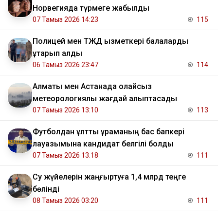
Норвегияда түрмеге жабылды
07 Тамыз 2026 14:23
115
Полицей мен ТЖД қызметкері балаларды
құтқарып қалды
06 Тамыз 2026 23:47
114
Алматы мен Астанада қолайсыз
метеорологиялық жағдай қалыптасады
07 Тамыз 2026 13:10
113
Футболдан ұлттық құраманың бас бапкері
лауазымына кандидат белгілі болды
07 Тамыз 2026 13:18
111
Су жүйелерін жаңғыртуға 1,4 млрд теңге
бөлінді
08 Тамыз 2026 03:20
111