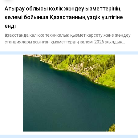
​Атырау облысы көлік жөндеу қызметтерінің
көлемі бойынша Қазақстанның үздік үштігіне
енді
Қазақстанда көлікке техникалық қызмет көрсету және жөндеу
станциялары ұсынған қызметтердің көлемі 2026 жылдың
бірінші