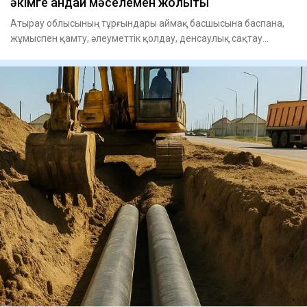
әкімге қандай мәселемен жолықты
Атырау облысының тұрғындары аймақ басшысына баспана,
жұмыспен қамту, әлеуметтік қолдау, денсаулық сақтау
мәселелері бо