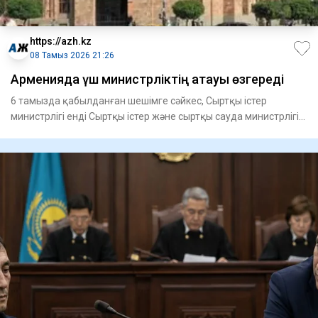
https://azh.kz
08 Тамыз 2026 21:26
Арменияда үш министрліктің атауы өзгереді
6 тамызда қабылданған шешімге сәйкес, Сыртқы істер
министрлігі енді Сыртқы істер және сыртқы сауда министрлігі
деп ата