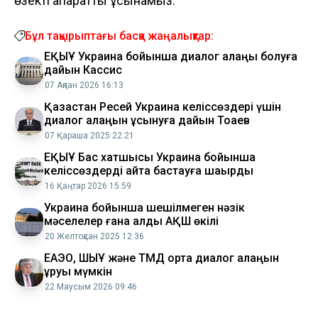
өзекті ақпаратты ұсынамыз.
Бұл тақырыптағы басқа жаңалықтар:
ЕҚЫҰ Украина бойынша диалог алаңы болуға
дайын Кассис
07 Ақпан 2026 16:13
Қазақстан Ресей Украина келіссөздері үшін
диалог алаңын ұсынуға дайын Тоқаев
07 Қараша 2025 22:21
ЕҚЫҰ Бас хатшысы Украина бойынша
келіссөздерді қайта бастауға шақырды
16 Қаңтар 2026 15:59
Украина бойынша шешілмеген нәзік
мәселелер ғана қалды АҚШ өкілі
20 Желтоқсан 2025 12:36
ЕАЭО, ШЫҰ және ТМД ортақ диалог алаңын
құруы мүмкін
22 Маусым 2026 09:46