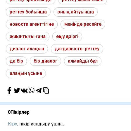
реттеу бойынша
оның айтуынша
новости агенттігіне
мәнінде ресейге
жиынтығы ғана
еқыұ қазіргі
диалог алаңын
дағдарысты реттеу
да бір
бір диалог
алмайды бұл
алаңын ұсына
0
Пікірлер
Кіру,
пікір қалдыру үшін...