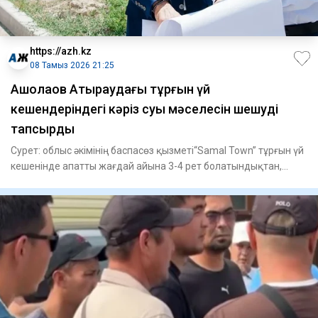
https://azh.kz
08 Тамыз 2026 21:25
​Ақшолақов Атыраудағы тұрғын үй
кешендеріндегі кәріз суы мәселесін шешуді
тапсырды
Сурет: облыс әкімінің баспасөз қызметі“Samal Town” тұрғын үй
кешенінде апатты жағдай айына 3-4 рет болатындықтан,
жертө