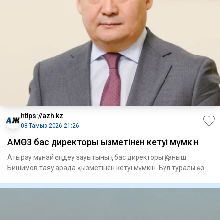
https://azh.kz
08 Тамыз 2026 21:26
АМӨЗ бас директоры қызметінен кетуі мүмкін
Атырау мұнай өңдеу зауытының бас директоры Қуаныш
Бишимов таяу арада қызметінен кетуі мүмкін. Бұл туралы өз
дереккөзде