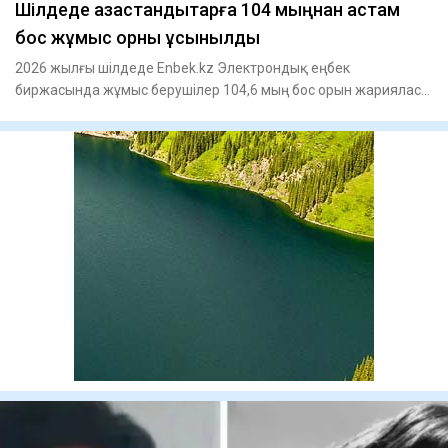
​Шілдеде қазақстандықтарға 104 мыңнан астам
бос жұмыс орны ұсынылды
2026 жылғы шілдеде Enbek.kz Электрондық еңбек
биржасында жұмыс берушілер 104,6 мың бос орын жарияласа,
жұмыс іздеушілер