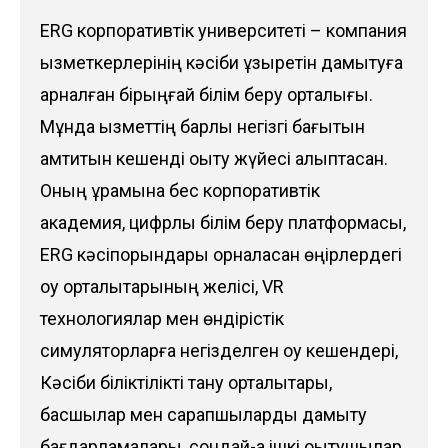
ERG корпоративтік университеті – компания
қызметкерлерінің кәсіби құзыретін дамытуға
арналған бірыңғай білім беру орталығы.
Мұнда қызметтің барлық негізгі бағытын
қамтитын кешенді оқыту жүйесі қалыптасқан.
Оның құрамына бес корпоративтік
академия, цифрлық білім беру платформасы,
ERG кәсіпорындары орналасқан өңірлердегі
оқу орталықтарының желісі, VR
технологиялар мен өндірістік
симуляторларға негізделген оқу кешендері,
Кәсіби біліктілікті тану орталықтары,
басшылар мен сарапшыларды дамыту
бағдарламалары, сондай-ақ ішкі оқытушылар