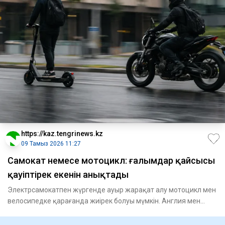
https://kaz.tengrinews.kz
09 Тамыз 2026 11:27
Самокат немесе мотоцикл: ғалымдар қайсысы
қауіптірек екенін анықтады
Электрсамокатпен жүргенде ауыр жарақат алу мотоцикл мен
велосипедке қарағанда жиірек болуы мүмкін. Англия мен
Уэльсте