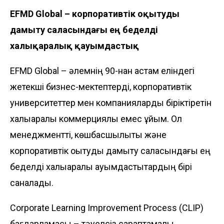
EFMD Global – корпоративтік оқытуды
дамыту саласындағы ең беделді
халықаралық қауымдастық
EFMD Global – әлемнің 90-нан астам еліндегі
жетекші бизнес-мектептерді, корпоративтік
университеттер мен компанияларды біріктіретін
халықаралық коммерциялық емес ұйым. Ол
менеджментті, көшбасшылықты және
корпоративтік оқытуды дамыту саласындағы ең
беделді халықаралық қауымдастықтардың бірі
саналады.
Corporate Learning Improvement Process (CLIP)
бағдарламасы – тәуелсіз сараптамалық