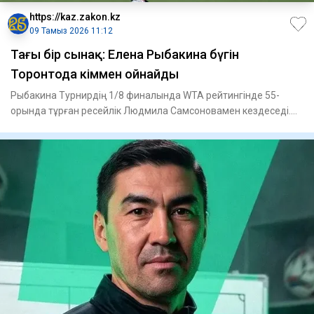
https://kaz.zakon.kz
09 Тамыз 2026 11:12
Тағы бір сынақ: Елена Рыбакина бүгін
Торонтода кіммен ойнайды
Рыбакина Турнирдің 1/8 финалында WTA рейтингінде 55-
орында тұрған ресейлік Людмила Самсоновамен кездеседі.
Теннисшілер