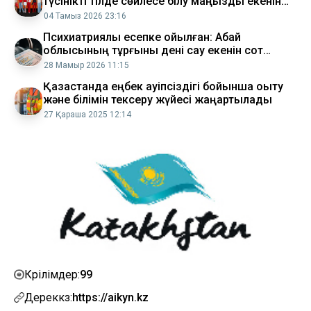
түсінікті тілде сөйлесе білу маңызды екенін
дәлелдеді
04 Тамыз 2026 23:16
Психиатриялық есепке қойылған: Абай
облысының тұрғыны дені сау екенін сот
арқылы дәлелдеді
28 Мамыр 2026 11:15
Қазақстанда еңбек қауіпсіздігі бойынша оқыту
және білімін тексеру жүйесі жаңартылады
27 Қараша 2025 12:14
99
Көрілімдер:
Дереккөз:
https://aikyn.kz