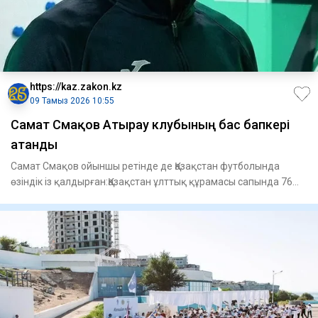
https://kaz.zakon.kz
09 Тамыз 2026 10:55
Самат Смақов Атырау клубының бас бапкері
атанды
Самат Смақов ойыншы ретінде де Қазақстан футболында
өзіндік із қалдырған:Қазақстан ұлттық құрамасы сапында 76
матч өткі