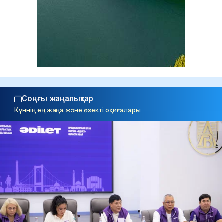
Соңғы жаңалықтар
Күннің ең жаңа және өзекті оқиғалары