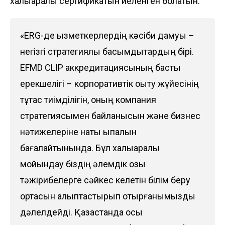
халықаралық сертификатын иеленген болатын.
«ERG-де қызметкерлердің кәсіби дамуы –
негізгі стратегиялық басымдықтардың бірі.
EFMD CLIP аккредитациясының басты
ерекшелігі – корпоративтік оқыту жүйесінің
тұтас тиімділігін, оның компания
стратегиясымен байланысын және бизнес
нәтижелеріне нақты ықпалын
бағалайтынында. Бұл халықаралық
мойындау біздің әлемдік озық
тәжірибелерге сәйкес келетін білім беру
ортасын қалыптастырып отырғанымызды
дәлелдейді. Қазақстанда осы