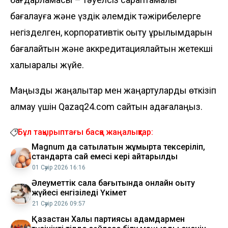
бағалауға және үздік әлемдік тәжірибелерге
негізделген, корпоративтік оқыту құрылымдарын
бағалайтын және аккредитациялайтын жетекші
халықаралық жүйе.
Маңызды жаңалықтар мен жаңартуларды өткізіп
алмау үшін Qazaq24.com сайтын қадағалаңыз.
Бұл тақырыптағы басқа жаңалықтар:
Magnum да сатылатын жұмыртқа тексеріліп,
стандартқа сай емесі кері қайтарылды
01 Сәуір 2026 16:16
Әлеуметтік сала бағытында онлайн оқыту
жүйесі енгізіледі Үкімет
21 Сәуір 2026 09:57
Қазақстан Халық партиясы адамдармен