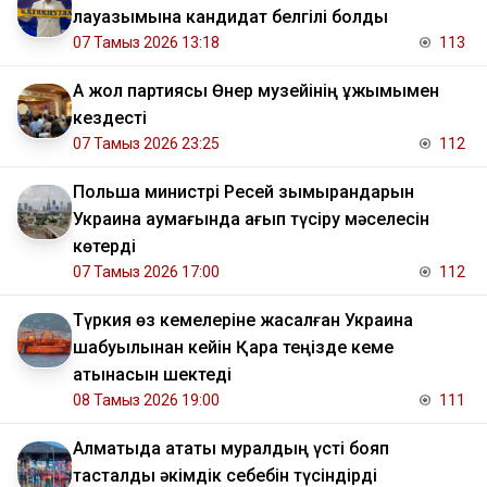
лауазымына кандидат белгілі болды
07 Тамыз 2026 13:18
113
Ақ жол партиясы Өнер музейінің ұжымымен
кездесті
07 Тамыз 2026 23:25
112
Польша министрі Ресей зымырандарын
Украина аумағында қағып түсіру мәселесін
көтерді
07 Тамыз 2026 17:00
112
Түркия өз кемелеріне жасалған Украина
шабуылынан кейін Қара теңізде кеме
қатынасын шектеді
08 Тамыз 2026 19:00
111
Алматыда атақты муралдың үсті бояп
тасталды әкімдік себебін түсіндірді