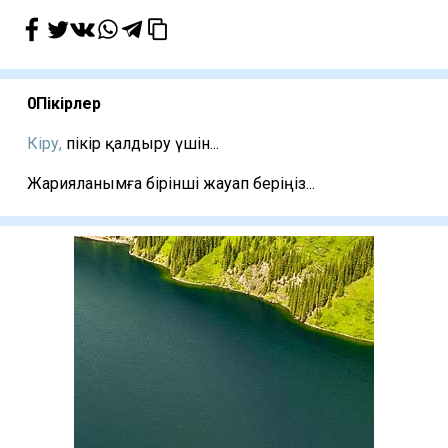
0
Пікірлер
Кіру,
пікір қалдыру үшін...
Жарияланымға бірінші жауап беріңіз...