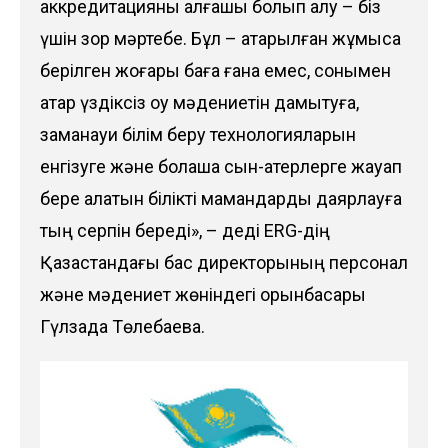
аккредитацияны алғашқы болып алу – біз
үшін зор мәртебе. Бұл – атқарылған жұмысқа
берілген жоғары баға ғана емес, сонымен
қатар үздіксіз оқу мәдениетін дамытуға,
заманауи білім беру технологияларын
енгізуге және болашақ сын-қатерлерге жауап
бере алатын білікті мамандарды даярлауға
тың серпін береді», – деді ERG-дің
Қазақстандағы бас директорының персонал
және мәдениет жөніндегі орынбасары
Гүлзада Төлебаева.