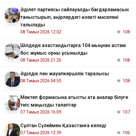
Әділет партиясы сайлауалды бағдарламасын
таныстырып, өңірлердегі өзекті мәселені
талқылады
08 Тамыз 2026 12:02
108
​Шілдеде қазақстандықтарға 104 мыңнан астам
бос жұмыс орны ұсынылды
08 Тамыз 2026 21:26
108
Әділдік пен жауапкершілік таразысы
08 Тамыз 2026 04:50
108
Мектеп формасына қатысты ата аналар білуге
тиіс маңызды талаптар
07 Тамыз 2026 16:09
107
Сұлтан Сүлеймен Қазақстанға келеді
07 Тамыз 2026 12:39
106