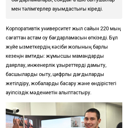
мен тәлімгерлер қауымдастығы кіреді.
Корпоративтік университет жыл сайын 220 мың
сағаттан астам оқу бағдарламасын өткізеді. Бұл
жүйе қызметкердің кәсіби жолының барлық
кезеңін қамтиды: жұмысшы мамандарды
даярлау, инженерлік құзыреттерді дамыту,
басшыларды оқыту, цифрлық дағдыларды
жетілдіру, жобаларды басқару және өндірістегі
қауіпсіздік мәдениетін қалыптастыру.