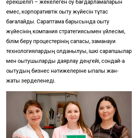
ерекшелігі – жекелеген оқу бағдарламаларын
емес, корпоративтік оқыту жүйесін тұтас
бағалайды. Сараптама барысында оқыту
жүйесінің компания стратегиясымен үйлесімі,
білім беру процестерінің сапасы, заманауи
технологиялардың қолданылуы, ішкі сарапшылар
мен оқытушыларды даярлау деңгейі, сондай-ақ
оқытудың бизнес нәтижелеріне ықпалы жан-
жақты зерделенеді.