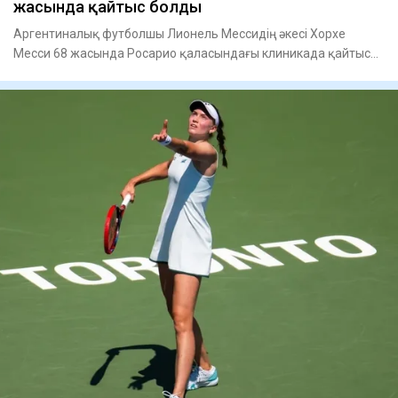
жасында қайтыс болды
Аргентиналық футболшы Лионель Мессидің әкесі Хорхе
Месси 68 жасында Росарио қаласындағы клиникада қайтыс
болды, – деп