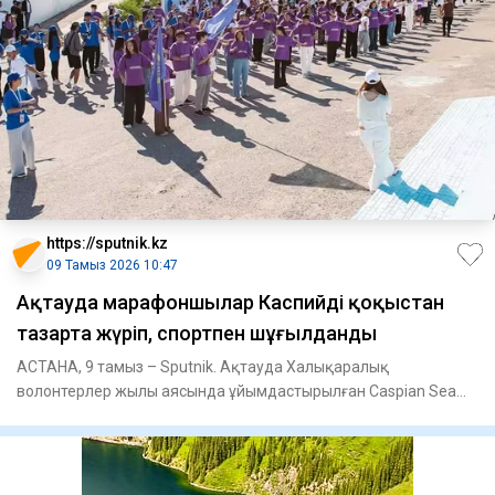
https://sputnik.kz
09 Тамыз 2026 10:47
Ақтауда марафоншылар Каспийді қоқыстан
тазарта жүріп, спортпен шұғылданды
АСТАНА, 9 тамыз – Sputnik. Ақтауда Халықаралық
волонтерлер жылы аясында ұйымдастырылған Caspian Sea
Action Week 2026 хал