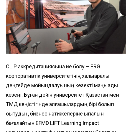
CLIP аккредитациясына ие болу – ERG
корпоративтік университетінің халықаралық
деңгейде мойындалуының кезекті маңызды
кезеңі. Бұған дейін университет Қазақстан мен
ТМД кеңістігінде алғашқылардың бірі болып
оқытудың бизнес нәтижелеріне ықпалын
бағалайтын EFMD LIFT Learning Impact