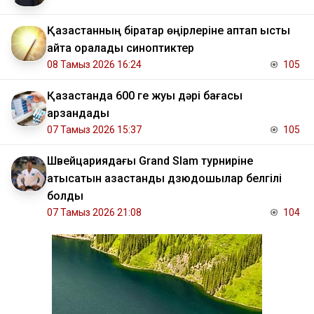
Қазақстанның бірқатар өңірлеріне аптап ыстық
қайта оралады синоптиктер
08 Тамыз 2026 16:24
105
Қазақстанда 600 ге жуық дәрі бағасы
арзандады
07 Тамыз 2026 15:37
105
Швейцариядағы Grand Slam турниріне
қатысатын қазақстандық дзюдошылар белгілі
болды
07 Тамыз 2026 21:08
104