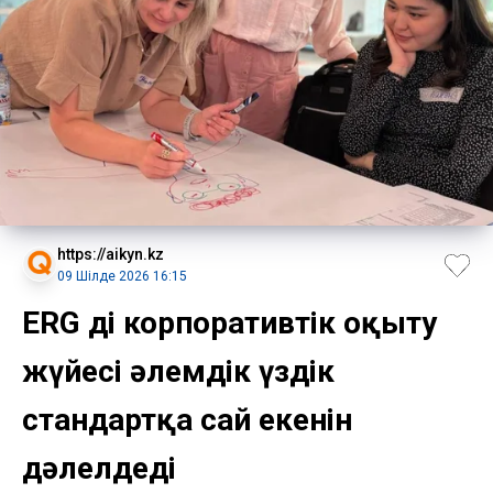
https://aikyn.kz
09 Шілде 2026 16:15
ERG дің корпоративтік оқыту
жүйесі әлемдік үздік
стандартқа сай екенін
дәлелдеді