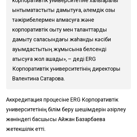
корпоративтік университетіне халықаралық
ынтымақтастықты дамытуға, әлемдік озық
тәжірибелермен алмасуға және
корпоративтік оқыту мен таланттарды
дамыту саласындағы жаһандық кәсіби
қауымдастықтың жұмысына белсенді
қатысуға жол ашады», – деді ERG
Корпоративтік университетінің директоры
Валентина Сатарова.
Аккредитация процесіне ERG Корпоративтік
университетінің білім беру шешімдерін әзірлеу
жөніндегі басшысы Айжан Базарбаева
жетекшілік етті.