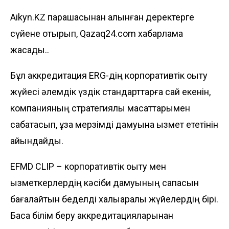
Aikyn.KZ парақшасынан алынған деректерге
сүйене отырып, Qazaq24.com хабарлама
жасады..
Бұл аккредитация ERG-дің корпоративтік оқыту
жүйесі әлемдік үздік стандарттарға сай екенін,
компанияның стратегиялық мақсаттарымен
сабақтасып, ұзақ мерзімді дамуына қызмет ететінін
айқындайды.
EFMD CLIP – корпоративтік оқыту мен
қызметкерлердің кәсіби дамуының сапасын
бағалайтын беделді халықаралық жүйелердің бірі.
Басқа білім беру аккредитацияларынан