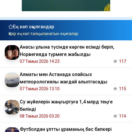
Ең көп оқылғандар
Қазір ең көп талқыланатын оқиғалар
Анасы ұлына түсінде көрген есімді беріп,
Норвегияда түрмеге жабылды
07 Тамыз 2026 14:23
117
Алматы мен Астанада қолайсыз
метеорологиялық жағдай қалыптасады
07 Тамыз 2026 13:10
115
Су жүйелерін жаңғыртуға 1,4 млрд теңге
бөлінді
08 Тамыз 2026 03:20
114
Футболдан ұлттық құраманың бас бапкері