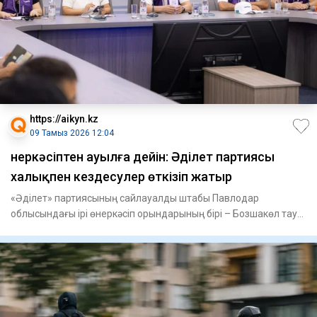
https://aikyn.kz
09 Тамыз 2026 12:04
Өнеркәсіптен ауылға дейін: Әділет партиясы
халықпен кездесулер өткізіп жатыр
«Әділет» партиясының сайлауалды штабы Павлодар
облысындағы ірі өнеркәсіп орындарының бірі – Бозшакөл тау-
кен байыту ко