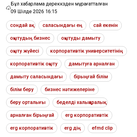
Бұл хабарлама дереккөзден мұрағатталған
09 Шілде 2026 16:15
сондай ақ
саласындағы ең
сай екенін
оқытудың бизнес
оқытуды дамыту
оқыту жүйесі
корпоративтік университетінің
корпоративтік оқыту
дамытуға арналған
дамыту саласындағы
бірыңғай білім
білім беру
бизнес нәтижелеріне
беру орталығы
беделді халықаралық
арналған бірыңғай
erg корпоративтік
erg корпоративтік
erg дің
efmd clip