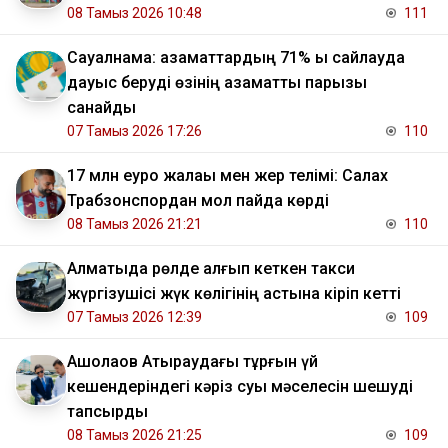
08 Тамыз 2026 10:48
111
Сауалнама: азаматтардың 71% ы сайлауда
дауыс беруді өзінің азаматтық парызы
санайды
07 Тамыз 2026 17:26
110
17 млн еуро жалақы мен жер телімі: Салах
Трабзонспордан мол пайда көрді
08 Тамыз 2026 21:21
110
Алматыда рөлде қалғып кеткен такси
жүргізушісі жүк көлігінің астына кіріп кетті
07 Тамыз 2026 12:39
109
​Ақшолақов Атыраудағы тұрғын үй
кешендеріндегі кәріз суы мәселесін шешуді
тапсырды
08 Тамыз 2026 21:25
109