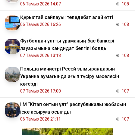
06 Тамыз 2026 14:07
108
Құрылтай сайлауы: теледебат қалай өтті
06 Тамыз 2026 16:26
108
Футболдан ұлттық құраманың бас бапкері
лауазымына кандидат белгілі болды
07 Тамыз 2026 13:18
108
Польша министрі Ресей зымырандарын
Украина аумағында қағып түсіру мәселесін
көтерді
07 Тамыз 2026 17:00
107
ІІМ “Кітап оқитын ұлт” республикалық жобасын
іске асыруға қосылды
06 Тамыз 2026 21:11
107