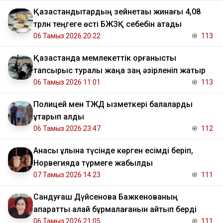
Қазақстандықтардың зейнетақы жинағы 4,08
трлн теңгеге өсті БЖЗҚ себебін атады
06 Тамыз 2026 20:22
113
Қазақстанда мемлекеттік қорғаныстық
тапсырыс туралы жаңа заң әзірленіп жатыр
06 Тамыз 2026 11:01
113
Полицей мен ТЖД қызметкері балаларды
құтқарып қалды
06 Тамыз 2026 23:47
112
Анасы ұлына түсінде көрген есімді беріп,
Норвегияда түрмеге жабылды
07 Тамыз 2026 14:23
111
Сандуғаш Дүйсенова Бажкенованың
ақпаратты қалай бұрмалағанын айтып берді
06 Тамыз 2026 21:05
111