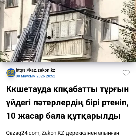
https://kaz.zakon.kz
08 Маусым 2026 20:52
Көкшетауда көпқабатты тұрғын
үйдегі пәтерлердің бірі өртеніп,
10 жасар бала құтқарылды
Qazaq24.com, Zakon.KZ дереккөзінен алынған