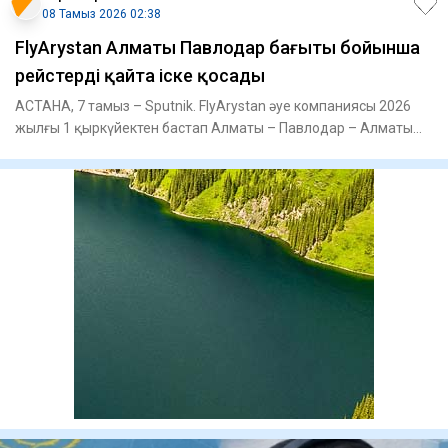
08 Тамыз 2026 02:38
FlyArystan Алматы Павлодар бағыты бойынша
рейстерді қайта іске қосады
АСТАНА, 7 тамыз – Sputnik. FlyArystan әуе компаниясы 2026
жылғы 1 қыркүйектен бастап Алматы – Павлодар – Алматы
бағыты б