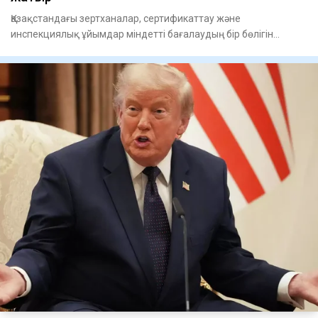
Қазақстандағы зертханалар, сертификаттау және
инспекциялық ұйымдар міндетті бағалаудың бір бөлігін
қашықтан өте бастад