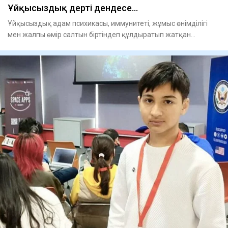
Ұйқысыздық дерті дендесе...
Ұйқысыздық адам психикасы, иммунитеті, жұмыс өнімділігі
мен жалпы өмір салтын біртіндеп құлдыратып жатқан
ғасырдың үнс