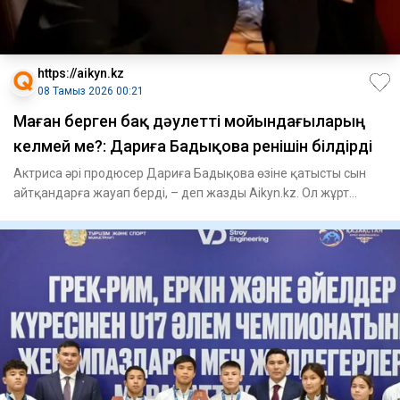
https://aikyn.kz
08 Тамыз 2026 00:21
Маған берген бақ дәулетті мойындағыларың
келмей ме?: Дариға Бадықова ренішін білдірді
Актриса әрі продюсер Дариға Бадықова өзіне қатысты сын
айтқандарға жауап берді, – деп жазды Aikyn.kz. Ол жұрт
арасында