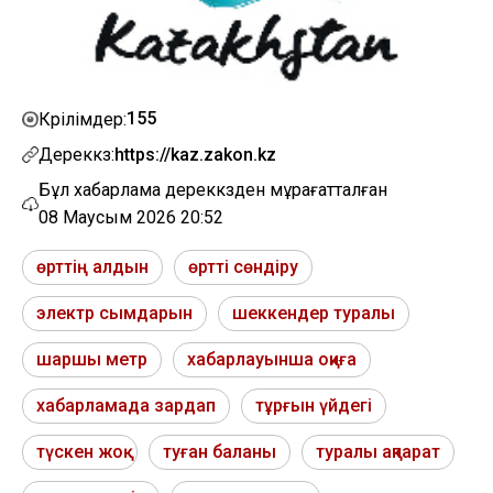
155
Көрілімдер:
Дереккөз:
https://kaz.zakon.kz
Бұл хабарлама дереккөзден мұрағатталған
08 Маусым 2026 20:52
өрттің алдын
өртті сөндіру
электр сымдарын
шеккендер туралы
шаршы метр
хабарлауынша оқиға
хабарламада зардап
тұрғын үйдегі
түскен жоқ
туған баланы
туралы ақпарат