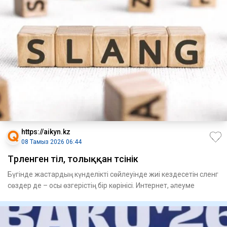
https://aikyn.kz
08 Тамыз 2026 06:44
Түрленген тіл, толыққан түсінік
Бүгінде жастардың күнделікті сөйлеуінде жиі кездесетін сленг
сөздер де – осы өзгерістің бір көрінісі. Интернет, әлеуме