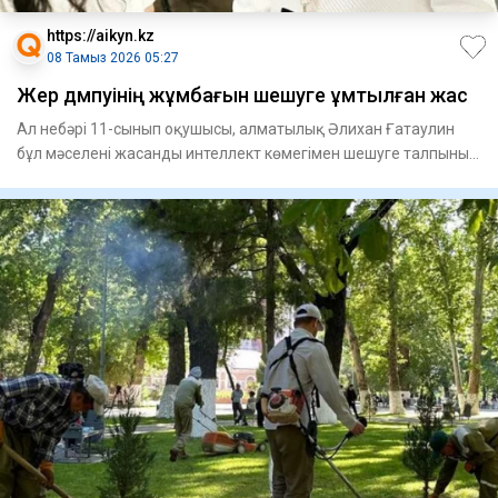
https://aikyn.kz
08 Тамыз 2026 05:27
Жер дүмпуінің жұмбағын шешуге ұмтылған жас
Ал небәрі 11-сынып оқушысы, алматылық Әлихан Ғатаулин
бұл мәселені жасанды интеллект көмегімен шешуге талпынып
жүр. Бі