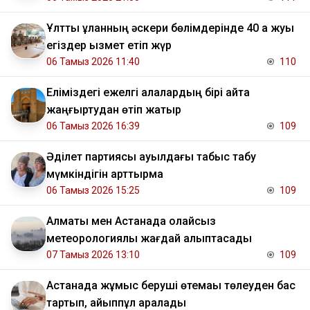
Ұлттық ұланның әскери бөлімдерінде 40 қа жуық
егіздер қызмет етіп жүр
06 Тамыз 2026 11:40
110
Еліміздегі ежелгі қалалардың бірі қайта
жаңғыртудан өтіп жатыр
06 Тамыз 2026 16:39
109
Әділет партиясы ауылдағы табыс табу
мүмкіндігін арттырмақ
06 Тамыз 2026 15:25
109
Алматы мен Астанада қолайсыз
метеорологиялық жағдай қалыптасады
07 Тамыз 2026 13:10
109
Астанада жұмыс беруші өтемақы төлеуден бас
тартып, айыппұл арқалады