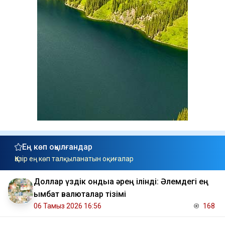
Ең көп оқылғандар
Қазір ең көп талқыланатын оқиғалар
Доллар үздік ондыққа әрең ілінді: Әлемдегі ең
қымбат валюталар тізімі
06 Тамыз 2026 16:56
168