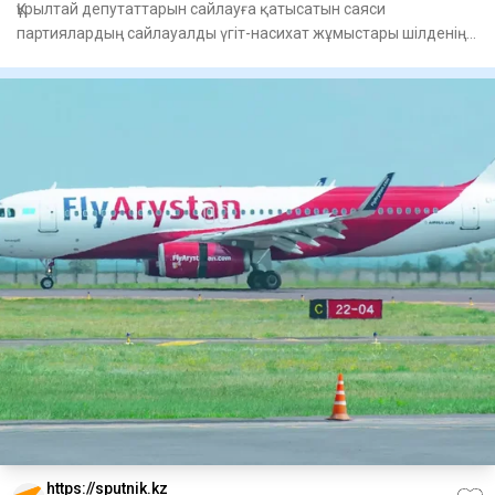
Құрылтай депутаттарын сайлауға қа­тысатын саяси
партиялардың сай­лауалды үгіт-насихат жұмыстары шіл­денің
23-і күні ба
https://sputnik.kz