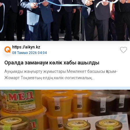
https://aikyn.kz
08 Тамыз 2026 04:04
Оралда заманауи көлік хабы ашылды
Ауқымды жаңғырту жұмыстары Мемлекет басшысы Қасым-
Жомарт Тоқаевтың елдің көлік-логистикалық
инфрақұрылымын дамыту жөні