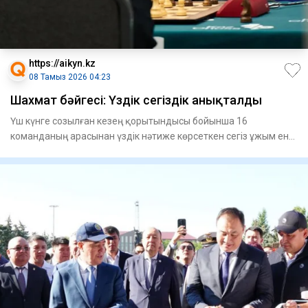
https://aikyn.kz
08 Тамыз 2026 04:23
Шахмат бәйгесі: Үздік сегіздік анықталды
Үш күнге созылған кезең қорытындысы бойынша 16
команданың арасынан үздік нәтиже көрсеткен сегіз ұжым енді
жарысты плей