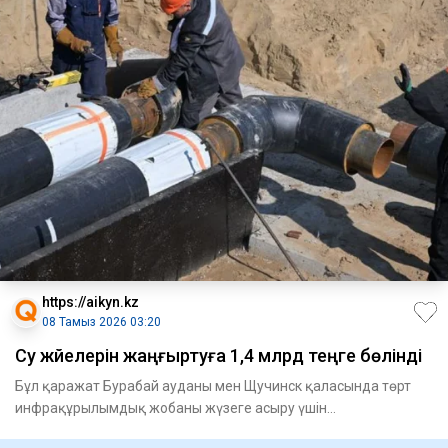
https://aikyn.kz
08 Тамыз 2026 03:20
Су жүйелерін жаңғыртуға 1,4 млрд теңге бөлінді
Бұл қаражат Бурабай ауданы мен Щучинск қаласында төрт
инфрақұрылымдық жобаны жү­зеге асыру үшін
қарастырылған. Атап ай