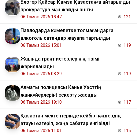
Блогер Қайсар Қамза Қазақстанға қайтарылды
прокуратура мән жайды ашты
06 Тамыз 2026 18:47
121
Павлодарда кәмелетке толмағандарға
алкоголь сатқандар жауапқа тартылды
06 Тамыз 2026 15:01
119
Жақында грант иегерлерінің тізімі
жарияланады
06 Тамыз 2026 08:29
119
Алматы полициясы Канье Уэсттің
жанкүйерлерінt ескерту жасады
06 Тамыз 2026 19:10
117
Қазақстан мектептерінде кейбір пәндердің
атауы өзгеріп, жаңа сабақтар енгізілді
06 Тамыз 2026 11:01
115