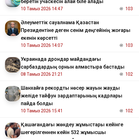
беретін учаскесін қалай біле алады
10 Тамыз 2026 14:47
103
Әлеуметтік сауалнама Қазақстан
Президентіне деген сенім деңгейінің жоғары
екенін көрсетті
10 Тамыз 2026 14:07
103
Украинада дрондар майдандағы
сарбаздардың орнын алмастыра бастады
08 Тамыз 2026 21:21
102
Шанхайға рекордтық нөсер жауын жауды
желіде тайфун зардаптарының кадрлары
пайда болды
10 Тамыз 2026 15:41
102
Қашағандағы жөндеу жұмыстары кейінге
шегерілгеннен кейін 532 жұмысшы