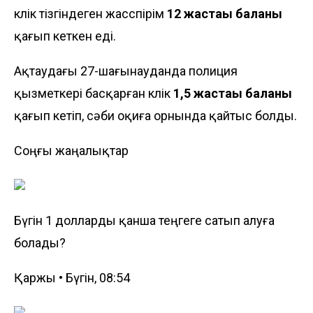
көлік тізгіндеген жасөспірім
12 жастағы баланы
қағып кеткен еді.
Ақтаудағы 27-шағынауданда полиция
қызметкері басқарған көлік
1,5 жастағы баланы
қағып кетіп, сәби оқиға орнында қайтыс болды.
Соңғы жаңалықтар
Бүгін 1 долларды қанша теңгеге сатып алуға
болады?
Қаржы • Бүгін, 08:54