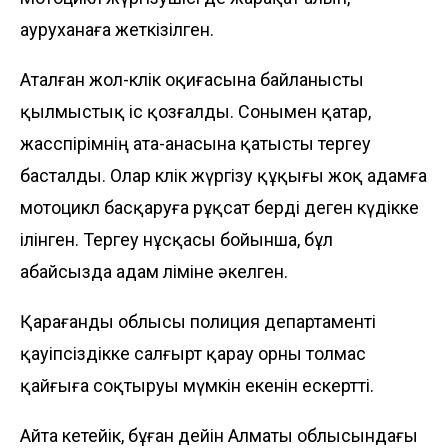
ауруханаға жеткізілген.
Аталған жол-көлік оқиғасына байланысты
қылмыстық іс қозғалды. Сонымен қатар,
жасөспірімнің ата-анасына қатысты тергеу
басталды. Олар көлік жүргізу құқығы жоқ адамға
мотоцикл басқаруға рұқсат берді деген күдікке
ілінген. Тергеу нұсқасы бойынша, бұл
абайсызда адам өліміне әкелген.
Қарағанды облысы полиция департаменті
қауіпсіздікке салғырт қарау орны толмас
қайғыға соқтыруы мүмкін екенін ескертті.
Айта кетейік, бұған дейін Алматы облысындағы