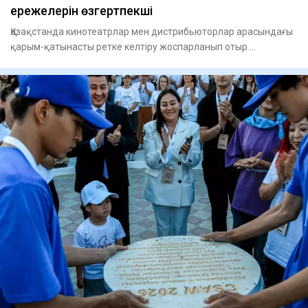
ережелерін өзгертпекші
Қазақстанда кинотеатрлар мен дистрибьюторлар арасындағы
қарым-қатынасты ретке келтіру жоспарланып отыр.
Бәсекелестікт