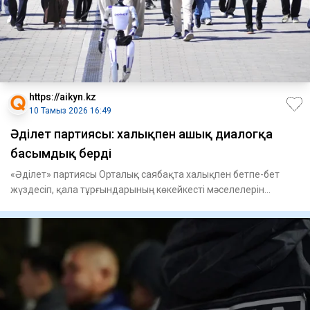
https://aikyn.kz
10 Тамыз 2026 16:49
Әділет партиясы: халықпен ашық диалогқа
басымдық берді
«Әділет» партиясы Орталық саябақта халықпен бетпе-бет
жүздесіп, қала тұрғындарының көкейкесті мәселелерін
тыңдап, олар