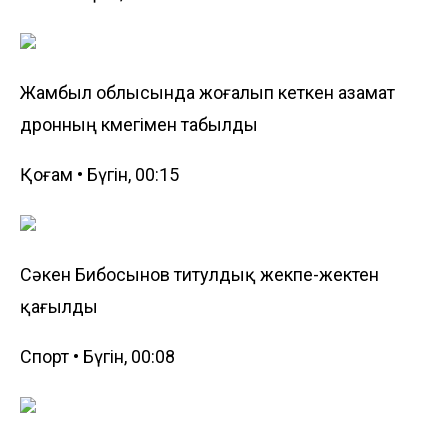
Жамбыл облысында жоғалып кеткен азамат
дронның көмегімен табылды
Қоғам • Бүгін, 00:15
Сәкен Бибосынов титулдық жекпе-жектен
қағылды
Спорт • Бүгін, 00:08