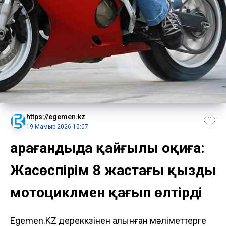
https://egemen.kz
19 Мамыр 2026 10:07
Қарағандыда қайғылы оқиға:
Жасөспірім 8 жастағы қызды
мотоциклмен қағып өлтірді
Egemen.KZ дереккөзінен алынған мәліметтерге