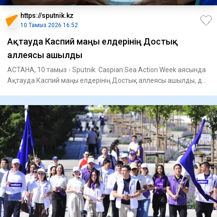
https://sputnik.kz
10 Тамыз 2026 16:52
Ақтауда Каспий маңы елдерінің Достық
аллеясы ашылды
АСТАНА, 10 тамыз - Sputnik. Caspian Sea Action Week аясында
Ақтауда Каспий маңы елдерінің Достық аллеясы ашылды, деп
хаб