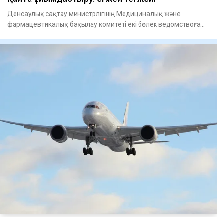
Денсаулық сақтау министрлігінің Медициналық және
фармацевтикалық бақылау комитеті екі бөлек ведомствоға
бөлінді. Тиіс