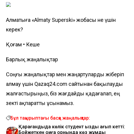
Алматыға «Almaty Superski» жобасы не үшін
керек?
Қоғам • Кеше
Барлық жаңалықтар
Соңғы жаңалықтар мен жаңартуларды жіберіп
алмау үшін Qazaq24.com сайтынан бақылауды
жалғастырыңыз, біз жағдайды қадағалап, ең
өзекті ақпаратты ұсынамыз.
Бұл тақырыптағы басқа жаңалықтар:
Қарағандыда көлік студент қызды қағып кетті:
Бойжеткен оқиға орнында көз жұмды