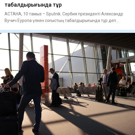
табалдырығында тұр
АСТАНА, 10 тамыз – Sputnik. Сербия президенті Александр
Вучич Еуропа үлкен соғыстың табалдырығында тұр деп
санайды.Вучич