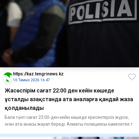
https://kaz.tengrinews.kz
10 Тамыз 2026 16:47
Жасөспірім сағат 22:00 ден кейін көшеде
ұсталды Қазақстанда ата аналарға қандай жаза
қолданылады
Бала түнгі сағат 23:00-ден кейін көшеде ересектерсіз жүрсе,
оған ата-анасы жауап береді. Алматы полициясы кәмелетке т