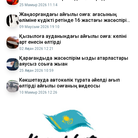
25 Мамыр 2026 11:14
Жаңақорғандағы қайғылы оқиға: ағасының
өліміне күдікті ретінде 16 жастағы жасөспірім
қамауға алынды
09 Маусым 2026 19:10
Қызылқоға ауданындағы қайғылы оқиға: келіні
қарт енесін өлтірді
02 Ақпан 2026 12:21
Қарағандыда жасөспірім қызды қатарластары
аяусыз соққыға жыққан
25 Ақпан 2026 10:59
Көкшетауда автокөлік тұрақта әйелді қағып
өлтірді қайғылы оқиғаның видеосы
10 Мамыр 2026 12:26