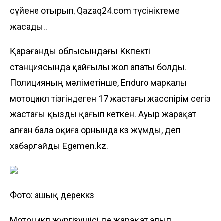
сүйене отырып, Qazaq24.com түсініктеме
жасады..
Қарағанды облысындағы Көкпекті
станциясында қайғылы жол апаты болды.
Полицияның мәліметінше, Enduro маркалы
мотоцикл тізгіндеген 17 жастағы жасөспірім сегіз
жастағы қызды қағып кеткен. Ауыр жарақат
алған бала оқиға орнында көз жұмды, деп
хабарлайды
Egemen.kz
.
Фото: ашық дереккөз
Мотоцикл жүргізушісі де жарақат алып,