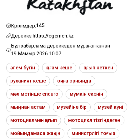
145
Көрілімдер:
Дереккөз:
https://egemen.kz
Бұл хабарлама дереккөзден мұрағатталған
19 Мамыр 2026 10:07
әлем бүгін
қоғам кеше
қағып кеткен
руханият кеше
оқиға орнында
мәліметінше enduro
мүмкін екенін
мыңнан астам
музейіне бір
музей күні
мотоциклмен қағып
мотоцикл тізгіндеген
мойындамаса жақын
министрлігі тоғыз