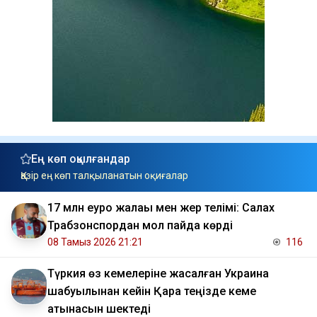
Ең көп оқылғандар
Қазір ең көп талқыланатын оқиғалар
17 млн еуро жалақы мен жер телімі: Салах
Трабзонспордан мол пайда көрді
08 Тамыз 2026 21:21
116
Түркия өз кемелеріне жасалған Украина
шабуылынан кейін Қара теңізде кеме
қатынасын шектеді