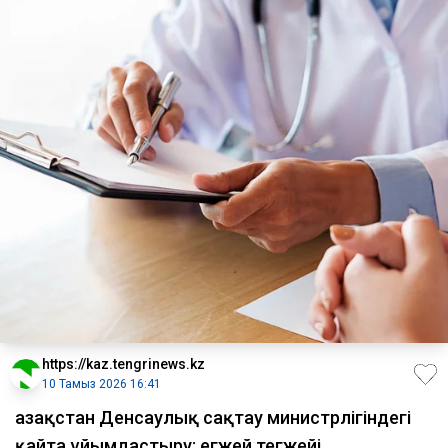
https://kaz.tengrinews.kz
10 Тамыз 2026 16:41
Қазақстан Денсаулық сақтау министрлігіндегі
қайта ұйымдастыру: егжей тегжейі