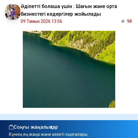
Әділетті болашақ үшін : Шағын және орта
бизнестегі кедергілер жойылады
09 Тамыз 2026 13:56
98
Соңғы жаңалықтар
Күннің ең жаңа және өзекті оқиғалары