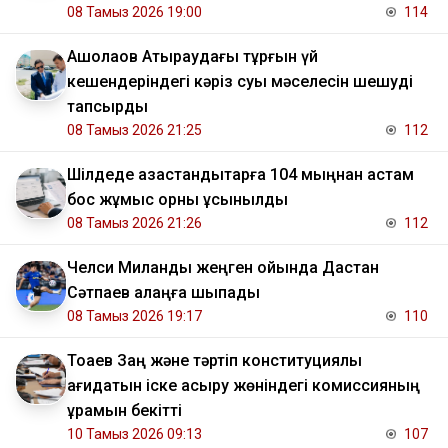
08 Тамыз 2026 19:00
114
​Ақшолақов Атыраудағы тұрғын үй
кешендеріндегі кәріз суы мәселесін шешуді
тапсырды
08 Тамыз 2026 21:25
112
​Шілдеде қазақстандықтарға 104 мыңнан астам
бос жұмыс орны ұсынылды
08 Тамыз 2026 21:26
112
Челси Миланды жеңген ойында Дастан
Сәтпаев алаңға шықпады
08 Тамыз 2026 19:17
110
Тоқаев Заң және тәртіп конституциялық
қағидатын іске асыру жөніндегі комиссияның
құрамын бекітті
10 Тамыз 2026 09:13
107