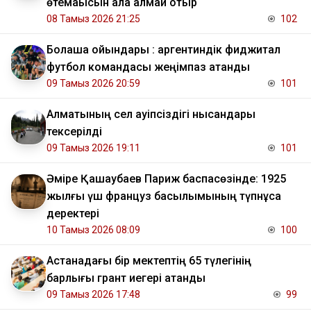
өтемақысын ала алмай отыр
08 Тамыз 2026 21:25
102
Болашақ ойындары : аргентиндік фиджитал
футбол командасы жеңімпаз атанды
09 Тамыз 2026 20:59
101
Алматының сел қауіпсіздігі нысандары
тексерілді
09 Тамыз 2026 19:11
101
Әміре Қашаубаев Париж баспасөзінде: 1925
жылғы үш француз басылымының түпнұсқа
деректері
10 Тамыз 2026 08:09
100
Астанадағы бір мектептің 65 түлегінің
барлығы грант иегері атанды
09 Тамыз 2026 17:48
99