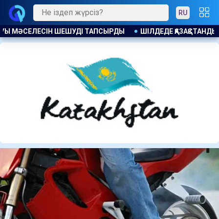
RU
ҚАЗАҚСТАНДЫҚТАРҒА 104 МЫҢНАН АСТАМ БОС ЖҰМЫС ОРНЫ ҰС