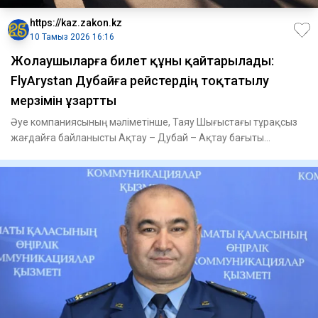
https://kaz.zakon.kz
10 Тамыз 2026 16:16
Жолаушыларға билет құны қайтарылады:
FlyArystan Дубайға рейстердің тоқтатылу
мерзімін ұзартты
Әуе компаниясының мәліметінше, Таяу Шығыстағы тұрақсыз
жағдайға байланысты Ақтау – Дубай – Ақтау бағыты
бойынша рейстер