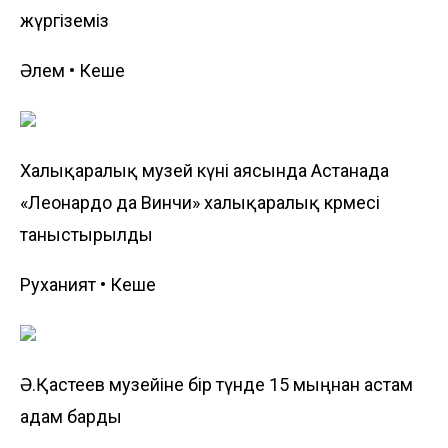
жүргіземіз
Әлем • Кеше
Халықаралық музей күні аясында Астанада
«Леонардо да Винчи» халықаралық көрмесі
таныстырылды
Руханият • Кеше
Ә.Қастеев музейіне бір түнде 15 мыңнан астам
адам барды