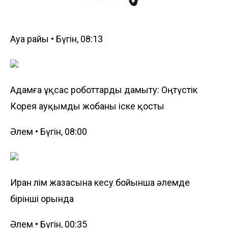
Ауа райы • Бүгін, 08:13
Адамға ұқсас роботтарды дамыту: Оңтүстік
Корея ауқымды жобаны іске қосты
Әлем • Бүгін, 08:00
Иран өлім жазасына кесу бойынша әлемде
бірінші орында
Әлем • Бүгін, 00:35