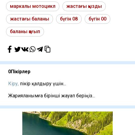
маркалы мотоцикл
жастағы қызды
жастағы баланы
бүгін 08
бүгін 00
баланы қағып
0
Пікірлер
Кіру,
пікір қалдыру үшін...
Жарияланымға бірінші жауап беріңіз...