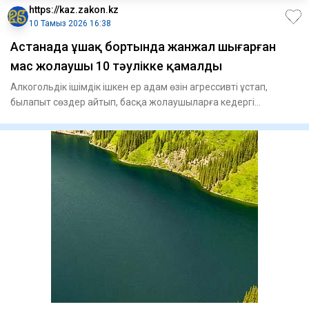
https://kaz.zakon.kz
10 Тамыз 2026 16:38
Астанада ұшақ бортында жанжал шығарған
мас жолаушы 10 тәулікке қамалды
Алкогольдік ішімдік ішкен ер адам өзін агрессивті ұстап,
былапыт сөздер айтып, басқа жолаушыларға кедергі
келтірген. Әу