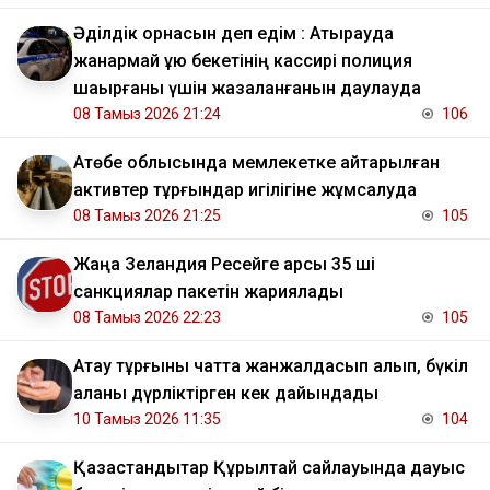
Әділдік орнасын деп едім : Атырауда
жанармай құю бекетінің кассирі полиция
шақырғаны үшін жазаланғанын даулауда
08 Тамыз 2026 21:24
106
​Ақтөбе облысында мемлекетке қайтарылған
активтер тұрғындар игілігіне жұмсалуда
08 Тамыз 2026 21:25
105
Жаңа Зеландия Ресейге қарсы 35 ші
санкциялар пакетін жариялады
08 Тамыз 2026 22:23
105
Ақтау тұрғыны чатта жанжалдасып қалып, бүкіл
қаланы дүрліктірген кек дайындады
10 Тамыз 2026 11:35
104
Қазақстандықтар Құрылтай сайлауында дауыс