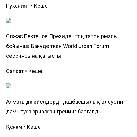
Руханият • Кеше
Олжас Бектенов Президенттің тапсырмасы
бойынша Бакуде өткен World Urban Forum
сессиясына қатысты
Саясат • Кеше
Алматыда әйелдердің көшбасшылық әлеуетін
дамытуға арналған тренинг басталды
Қоғам • Кеше