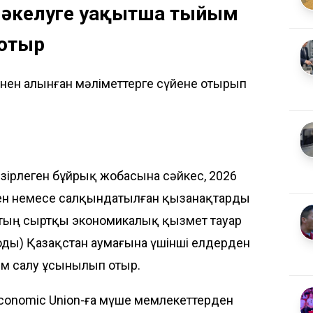
қ әкелуге уақытша тыйым
 отыр
інен алынған мәліметтерге сүйене отырып
зірлеген бұйрық жобасына сәйкес, 2026
кен немесе салқындатылған қызанақтарды
тың сыртқы экономикалық қызмет тауар
ды) Қазақстан аумағына үшінші елдерден
йым салу ұсынылып отыр.
Economic Union-ға мүше мемлекеттерден