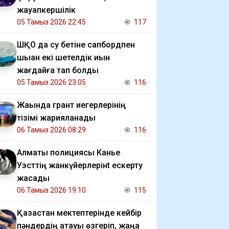
жауапкершілік
05 Тамыз 2026 22:45
117
ШҚО да су бетіне сапбордпен
шыққан екі шетелдік қиын
жағдайға тап болды
05 Тамыз 2026 23:05
116
Жақында грант иегерлерінің
тізімі жарияланады
06 Тамыз 2026 08:29
116
Алматы полициясы Канье
Уэсттің жанкүйерлерінt ескерту
жасады
06 Тамыз 2026 19:10
115
Қазақстан мектептерінде кейбір
пәндердің атауы өзгеріп, жаңа