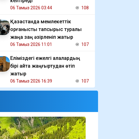
келтіреді
06 Тамыз 2026 03:44
108
Қазақстанда мемлекеттік
қорғаныстық тапсырыс туралы
жаңа заң әзірленіп жатыр
06 Тамыз 2026 11:01
107
Еліміздегі ежелгі қалалардың
бірі қайта жаңғыртудан өтіп
жатыр
06 Тамыз 2026 16:39
107