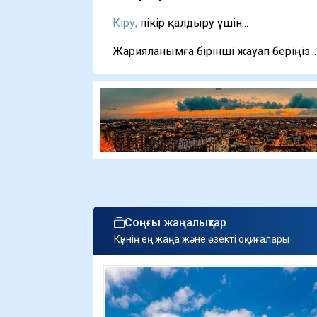
Кіру,
пікір қалдыру үшін...
Жарияланымға бірінші жауап беріңіз...
Соңғы жаңалықтар
Күннің ең жаңа және өзекті оқиғалары