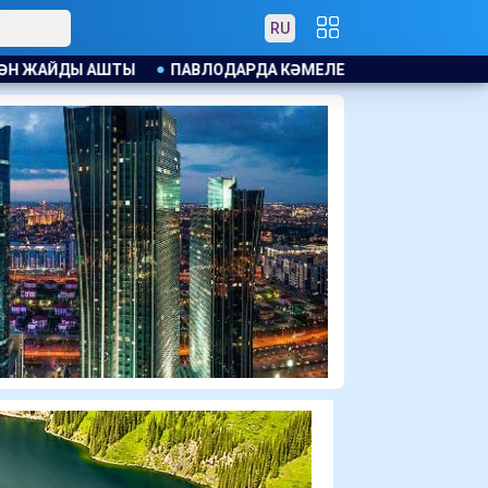
RU
 КӘМЕЛЕТКЕ ТОЛМАҒАНДАРҒА АЛКОГОЛЬ САТҚАНДАР ЖАУАП