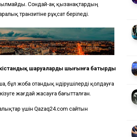
анылмайды. Сондай-ақ қызанақтардың
алық транзитіне рұқсат беріледі.
үркістандық шаруаларды шығынға батырды
а, бұл жоба отандық өндірушілерді қолдауға
ткізуге жағдай жасауға бағытталған.
алықтар үшін Qazaq24.com сайтын