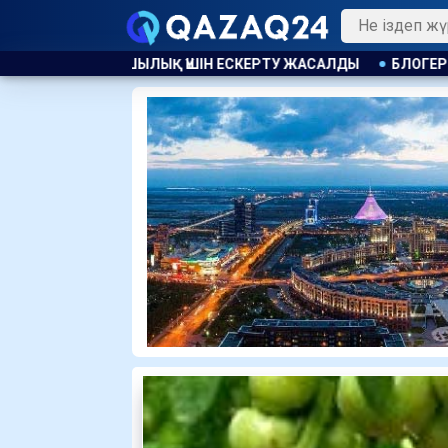
ЕРТУ ЖАСАЛДЫ
БЛОГЕР ҚАЙСАР ҚАМЗА ҚАЗАҚСТАНҒА ҚА