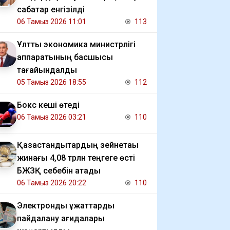
сабақтар енгізілді
06 Тамыз 2026 11:01
113
Ұлттық экономика министрлігі
аппаратының басшысы
тағайындалды
05 Тамыз 2026 18:55
112
Бокс кеші өтеді
06 Тамыз 2026 03:21
110
Қазақстандықтардың зейнетақы
жинағы 4,08 трлн теңгеге өсті
БЖЗҚ себебін атады
06 Тамыз 2026 20:22
110
Электрондық құжаттарды
пайдалану қағидалары