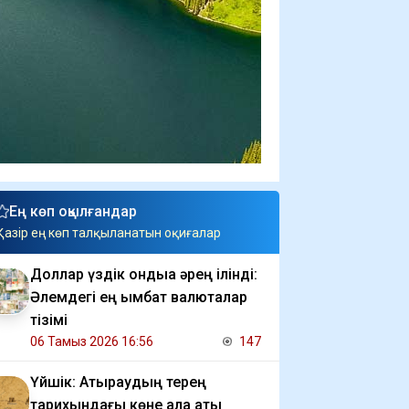
Ең көп оқылғандар
Қазір ең көп талқыланатын оқиғалар
Доллар үздік ондыққа әрең ілінді:
Әлемдегі ең қымбат валюталар
тізімі
06 Тамыз 2026 16:56
147
Үйшік: Атыраудың терең
тарихындағы көне қала аты