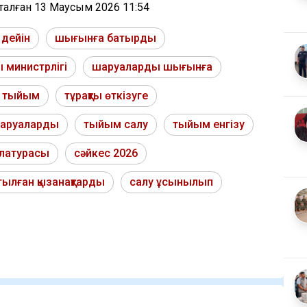
тталған
13 Маусым 2026 11:54
 дейін
шығынға батырды
министрлігі
шаруаларды шығынға
а тыйым
тұрақты өткізуге
шаруаларды
тыйым салу
тыйым енгізу
клатурасы
сәйкес 2026
тылған қызанақтарды
салу ұсынылып