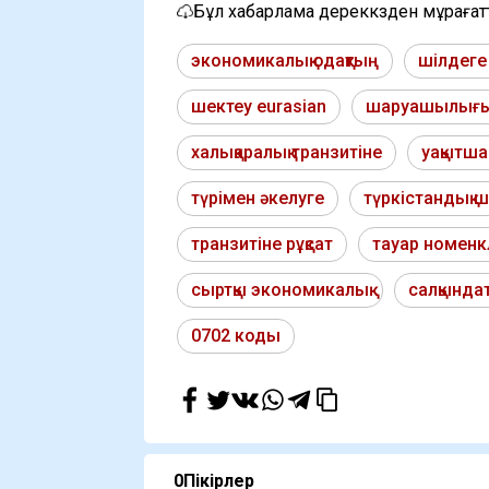
Бұл хабарлама дереккөзден мұраға
экономикалық одақтың
шілдеге
шектеу eurasian
шаруашылығы 
халықаралық транзитіне
уақытш
түрімен әкелуге
түркістандық 
транзитіне рұқсат
тауар номен
сыртқы экономикалық
салқында
0702 коды
0
Пікірлер