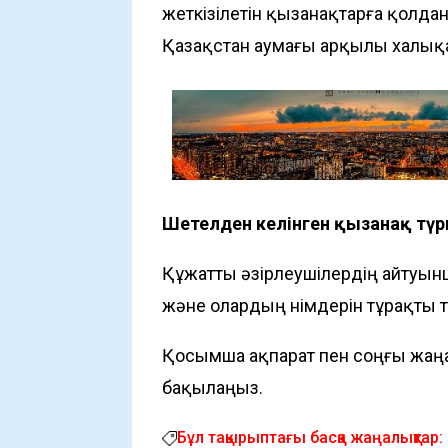
жеткізілетін қызанақтарға қолд
Қазақстан аумағы арқылы халықар
Шетелден әкелінген қызанақ т
Құжатты әзірлеушілердің айтуынш
және олардың өнімдерін тұрақты ө
Қосымша ақпарат пен соңғы жаң
бақылаңыз.
Бұл тақырыптағы басқа жаңалықтар: