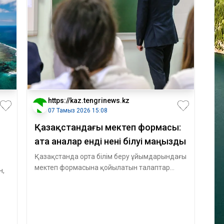
https://kaz.tengrinews.kz
07 Тамыз 2026 15:08
Қазақстандағы мектеп формасы:
ата аналар енді нені білуі маңызды
Қазақстанда орта білім беру ұйымдарындағы
мектеп формасына қойылатын талаптар
н,
түсіндірілді. Ата-аналарға киім үлгісін
қт