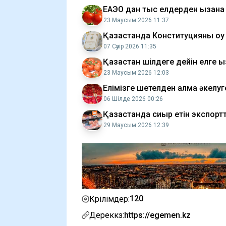
ЕАЭО дан тыс елдерден қызанақ
23 Маусым 2026 11:37
Қазақстанда Конституцияны оқ
07 Сәуір 2026 11:35
Қазақстан шілдеге дейін елге қ
23 Маусым 2026 12:03
Елімізге шетелден алма әкелу
06 Шілде 2026 00:26
Қазақстанда сиыр етін экспорт
29 Маусым 2026 12:39
120
Көрілімдер:
Дереккөз:
https://egemen.kz