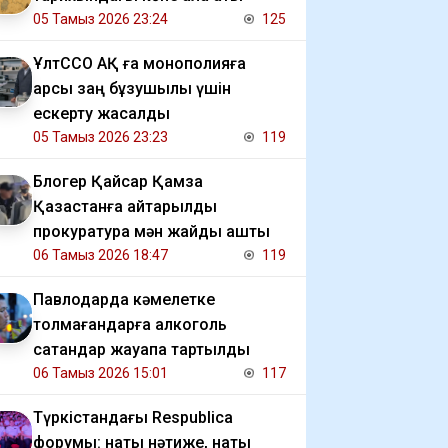
05 Тамыз 2026 23:24
125
ҰлтССО АҚ ға монополияға
қарсы заң бұзушылық үшін
ескерту жасалды
05 Тамыз 2026 23:23
119
Блогер Қайсар Қамза
Қазақстанға қайтарылды
прокуратура мән жайды ашты
06 Тамыз 2026 18:47
119
Павлодарда кәмелетке
толмағандарға алкоголь
сатқандар жауапқа тартылды
06 Тамыз 2026 15:01
117
Түркістандағы Respublica
форумы: нақты нәтиже, нақты