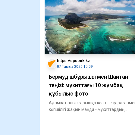
https://sputnik.kz
07 Тамыз 2026 15:09
Бермуд үшбұрышы мен Шайтан
теңізі: мұхиттағы 10 жұмбақ
құбылыс фото
Адамзат алыс ғарышқа көз тіге қарағанме
көпшілігі жақын маңда - мұхиттардың
тереңінде ғарыштан еш кем түспейтін қызы