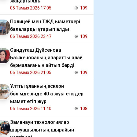
жаңартылды
05 Тамыз 2026 17:05
109
Полицей мен ТЖД қызметкері
балаларды құтқарып қалды
06 Тамыз 2026 23:47
109
Сандуғаш Дүйсенова
Бажкенованың ақпаратты қалай
бұрмалағанын айтып берді
06 Тамыз 2026 21:05
109
Ұлттық ұланның әскери
бөлімдерінде 40 қа жуық егіздер
қызмет етіп жүр
06 Тамыз 2026 11:40
108
Заманауи технологиялар
шаруашылықтың шырайын