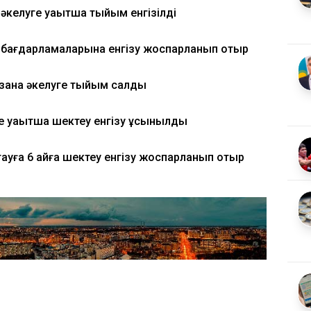
 әкелуге уақытша тыйым енгізілді
у бағдарламаларына енгізу жоспарланып отыр
ызанақ әкелуге тыйым салды
ге уақытша шектеу енгізу ұсынылды
тауға 6 айға шектеу енгізу жоспарланып отыр