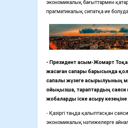
экономикалық бағыттармен қатар
прагматикалық сипатқа ие болуда
- Президент Қасым-Жомарт Тоқ
жасаған сапары барысында қол 
сапалы жүзеге асырылуының м
ойыңызша, тараптардың саяси 
жобаларды іске асыру кезеңін
- Қазіргі таңда қалыптасқан саяс
экономикалық нәтижелерге айна