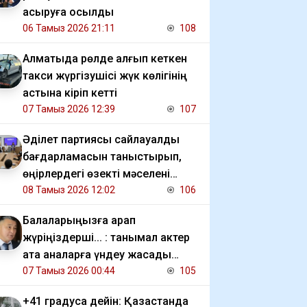
асыруға қосылды
06 Тамыз 2026 21:11
108
Алматыда рөлде қалғып кеткен
такси жүргізушісі жүк көлігінің
астына кіріп кетті
07 Тамыз 2026 12:39
107
Әділет партиясы сайлауалды
бағдарламасын таныстырып,
өңірлердегі өзекті мәселені
талқылады
08 Тамыз 2026 12:02
106
Балаларыңызға қарап
жүріңіздерші... : танымал актер
ата аналарға үндеу жасады
(видео)
07 Тамыз 2026 00:44
105
+41 градусқа дейін: Қазақстанда