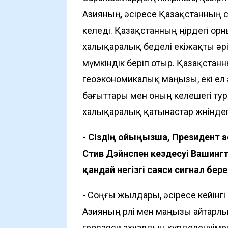
Азияның, әсіресе Қазақстанның 
келеді. Қазақстанның өңірдегі ор
халықаралық беделі екіжақты әр
мүмкіндік беріп отыр. Қазақстан
геоэкономикалық маңызы, екі е
бағыттары мен оның келешегі ту
халықаралық қатынастар жөніндег
- Сіздің ойыңызша, Президент 
Стив Дэйнспен кездесуі Вашин
қандай негізгі саяси сигнал бере
- Соңғы жылдары, әсіресе кейінгі
Азияның рөлі мен маңызы айтарлық
геосаяси ахуалдың күрделенуіме