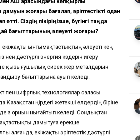
 мен АҚШ арасындағы көпқырлы
муын жоғары бағалап, әріптестікті одан
 өтті. Сіздің пікіріңізше, бүгінгі таңда
ай бағыттарының әлеуеті жоғары?
 екіжақты ынтымақтастықтың әлеуеті кең
ізінен дәстүрлі энергия көздерін игеру
нде қызығушылық сирек жер металдарын
аптандыру бағыттарына ауып келеді.
т пен цифрлық технологиялар саласы
а Қазақстан өңірдегі жетекші елдердің біріне
де өз орнын нығайтып келеді. Сондықтан
ақтастықты дамытуға ерекше
ы алғанда, екіжақты әріптестік дәстүрлі