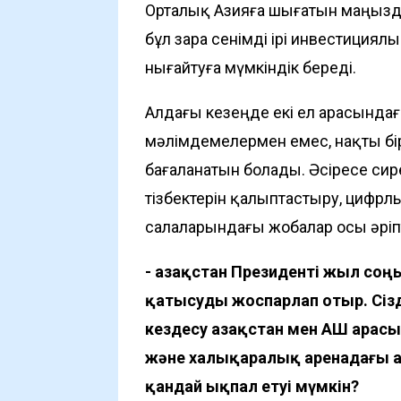
Орталық Азияға шығатын маңызд
бұл өзара сенімді ірі инвестици
нығайтуға мүмкіндік береді.
Алдағы кезеңде екі ел арасындағ
мәлімдемелермен емес, нақты б
бағаланатын болады. Әсіресе сире
тізбектерін қалыптастыру, цифрл
салаларындағы жобалар осы әріпт
- Қазақстан Президенті жыл со
қатысуды жоспарлап отыр. Сіз
кездесу Қазақстан мен АҚШ арас
және халықаралық аренадағы Қа
қандай ықпал етуі мүмкін?