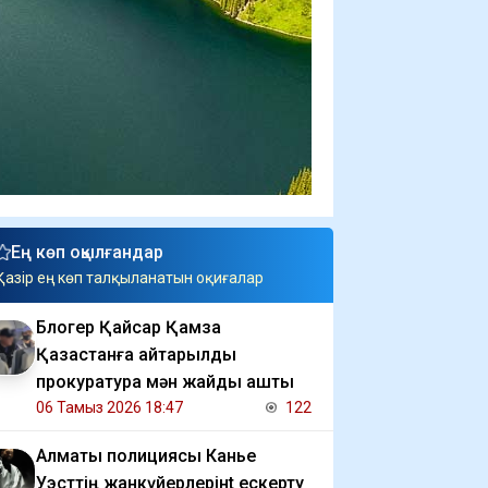
Ең көп оқылғандар
Қазір ең көп талқыланатын оқиғалар
Блогер Қайсар Қамза
Қазақстанға қайтарылды
прокуратура мән жайды ашты
06 Тамыз 2026 18:47
122
Алматы полициясы Канье
Уэсттің жанкүйерлерінt ескерту