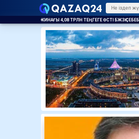
,08 ТРЛН ТЕҢГЕГЕ ӨСТІ БЖЗҚ СЕБЕБІН АТАДЫ
ПОЛИЦЕЙ МЕН