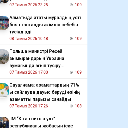
07 Тамыз 2026 23:25
109
Алматыда атақты муралдың үсті
бояп тасталды әкімдік себебін
түсіндірді
08 Тамыз 2026 10:48
109
Польша министрі Ресей
зымырандарын Украина
аумағында қағып түсіру
мәселесін көтерді
07 Тамыз 2026 17:00
109
Сауалнама: азаматтардың 71%
ы сайлауда дауыс беруді өзінің
азаматтық парызы санайды
07 Тамыз 2026 17:26
108
ІІМ “Кітап оқитын ұлт”
республикалық жобасын іске