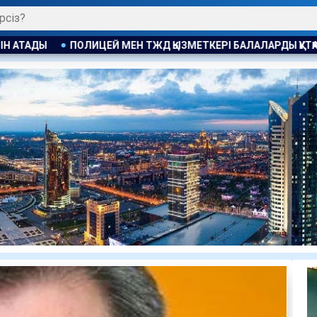
 ТЖД ҚЫЗМЕТКЕРІ БАЛАЛАРДЫ ҚҰТҚАРЫП ҚАЛДЫ
АНАСЫ ҰЛЫ