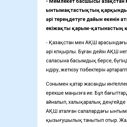
- Мемлекет басшысы Қазақстан
ынтымақтастықтың қарқынды да
әрі тереңдетуге дайын екенін атап
екіжақты қарым-қатынастың қ
- Қазақстан мен АҚШ арасындағы
әрі көпқырлы. Бұған дейін АҚШ нег
саласына басымдық берсе, бүгі
өндіру, жеткізу тізбектерін әртар
Сонымен қатар жасанды интеллек
ерекше маңызға ие. Бұл бағыттард
айналып, халықаралық деңгейде 
АҚШ аталған салалардағы ынтым
қызығушылық танытып отыр. Жалп