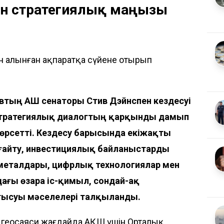
шін стратегиялық маңызы
нен алынған ақпаратқа сүйене отырып
тың АҚШ сенаторы Стив Дэйнспен кездесуі
 стратегиялық диалогтың қарқынды дамып
көрсетті. Кездесу барысында екіжақты
ғайту, инвестициялық байланыстарды
р металдары, цифрлық технологиялар мен
ағы өзара іс-қимыл, сондай-ақ
атысуы мәселелері талқыланды.
і геосаяси жағдайда АҚШ үшін Орталық