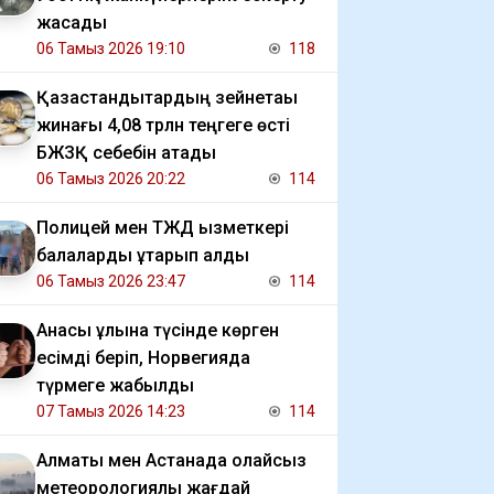
жасады
06 Тамыз 2026 19:10
118
Қазақстандықтардың зейнетақы
жинағы 4,08 трлн теңгеге өсті
БЖЗҚ себебін атады
06 Тамыз 2026 20:22
114
Полицей мен ТЖД қызметкері
балаларды құтқарып қалды
06 Тамыз 2026 23:47
114
Анасы ұлына түсінде көрген
есімді беріп, Норвегияда
түрмеге жабылды
07 Тамыз 2026 14:23
114
Алматы мен Астанада қолайсыз
метеорологиялық жағдай