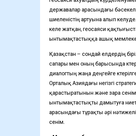
державалар арасындағы бәсекелест
шиеленістің артуына алып келуд
келе жатқан, геосаяси қақтығыста
ынтымақтастыққа ашық мемлекет
Қазақстан – сондай елдердің бір
сапары мен оның барысында көтер
диалогтың жаңа деңгейге көтерілг
Орталық Азиядағы негізгі стратеги
қарастыратынын және өзара сенім
ынтымақтастықты дамытуға ниетті
арасындағы тұрақты әрі нәтижелі
сенім.