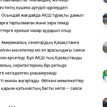
іктің күшеюі әртүрлі өңірлердегі
е. Осындай жағдайда АҚШ тұрақты дамып
рға тартылмаған және өзара тиімді
терге ерекше назар аударып отыр.
і. Америкалық сенатордың Қазақстанға
ілген мәселелер екі ел арасындағы саяси
енін көрсетеді. Бұл АҚШ-тың Қазақстанды
ялық серіктестерінің бірі ретінде
ге негізделген ұзақмерзімді
 екенін аңғартады. Өйткені мемлекеттер
 қарым-қатынастың басты негізі – саяси