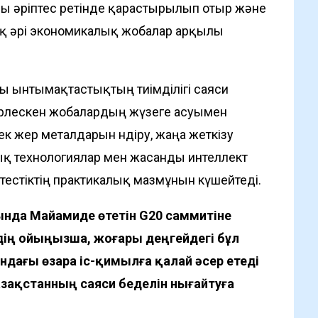
ы әріптес ретінде қарастырылып отыр және
ялық әрі экономикалық жобалар арқылы
ы ынтымақтастықтың тиімділігі саяси
ірлескен жобалардың жүзеге асуымен
к жер металдарын өндіру, жаңа жеткізу
ық технологиялар мен жасанды интеллект
естіктің практикалық мазмұнын күшейтеді.
ңында Майамиде өтетін G20 саммитіне
дің ойыңызша, жоғары деңгейдегі бұл
ындағы өзара іс-қимылға қалай әсер етеді
зақстанның саяси беделін нығайтуға