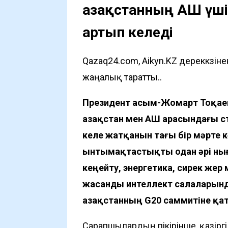
Қазақстанның АҚШ ү
артып келеді
Qazaq24.com, Aikyn.KZ дереккөзі
жаңалық таратты..
Президент Қасым-Жомарт Тоқаев
Қазақстан мен АҚШ арасындағы
келе жатқанын тағы бір мәрте 
ынтымақтастықты одан әрі ны
кеңейту, энергетика, сирек же
жасанды интеллект салаларынд
Қазақстанның G20 саммитіне қ
Сарапшылардың пікірінше, қазірг