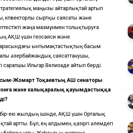
стратегиялық маңызы айтарлықтай артып
ны, көпвекторлы сыртқы саясаты және
іптестікті жаңа мазмұнмен толықтыруға
ның АҚШ үшін геосаяси және
л арасындағы ынтымақтастықтың басым
ралы әзербайжандық саясаттанушы,
і сарапшы Ильгар Велизаде айтып берді.
Қасым-Жомарт Тоқаевтың АҚШ сенаторы
гтонға және халықаралық қауымдастыққа
ді?
 бір-екі жылдың ішінде, АҚШ үшін Орталық
тай артты. Бұл, ең алдымен, қазіргі әлемдегі
н байланысты. Жаһандық жетекші