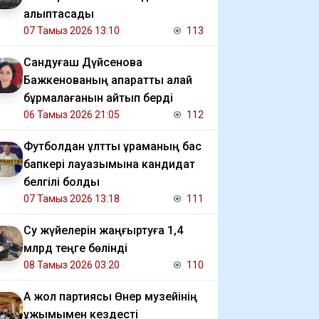
қалыптасады
07 Тамыз 2026 13:10
113
Сандуғаш Дүйсенова
Бажкенованың ақпаратты қалай
бұрмалағанын айтып берді
06 Тамыз 2026 21:05
112
Футболдан ұлттық құраманың бас
бапкері лауазымына кандидат
белгілі болды
07 Тамыз 2026 13:18
111
Су жүйелерін жаңғыртуға 1,4
млрд теңге бөлінді
08 Тамыз 2026 03:20
110
Ақ жол партиясы Өнер музейінің
ұжымымен кездесті