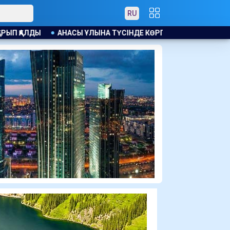
RU
НА ТҮСІНДЕ КӨРГЕН ЕСІМДІ БЕРІП, НОРВЕГИЯДА ТҮРМЕГЕ ЖА