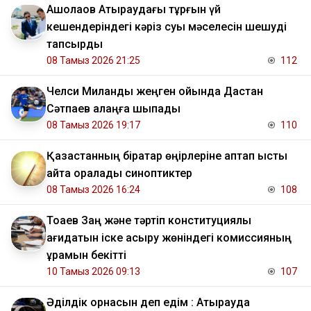
​Ақшолақов Атыраудағы тұрғын үй
кешендеріндегі кәріз суы мәселесін шешуді
тапсырды
08 Тамыз 2026 21:25
112
Челси Миланды жеңген ойында Дастан
Сәтпаев алаңға шықпады
08 Тамыз 2026 19:17
110
Қазақстанның бірқатар өңірлеріне аптап ыстық
қайта оралады синоптиктер
08 Тамыз 2026 16:24
108
Тоқаев Заң және тәртіп конституциялық
қағидатын іске асыру жөніндегі комиссияның
құрамын бекітті
10 Тамыз 2026 09:13
107
Әділдік орнасын деп едім : Атырауда