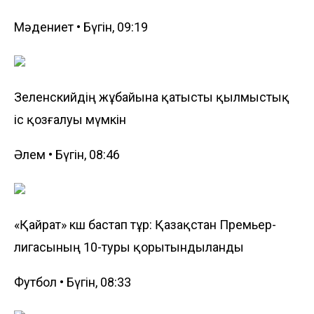
Мәдениет • Бүгін, 09:19
Зеленскийдің жұбайына қатысты қылмыстық
іс қозғалуы мүмкін
Әлем • Бүгін, 08:46
«Қайрат» көш бастап тұр: Қазақстан Премьер-
лигасының 10-туры қорытындыланды
Футбол • Бүгін, 08:33