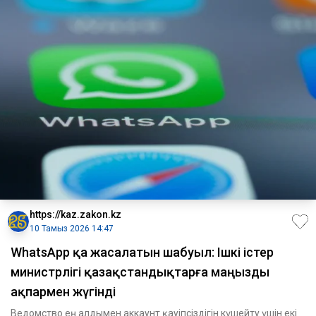
https://kaz.zakon.kz
10 Тамыз 2026 14:47
WhatsApp қа жасалатын шабуыл: Ішкі істер
министрлігі қазақстандықтарға маңызды
ақпармен жүгінді
Ведомство ең алдымен аккаунт қауіпсіздігін күшейту үшін екі