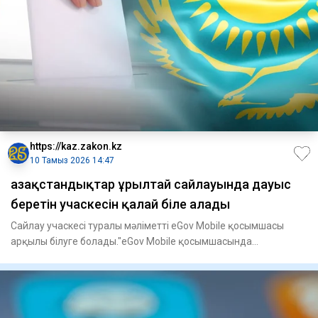
https://kaz.zakon.kz
10 Тамыз 2026 14:47
Қазақстандықтар Құрылтай сайлауында дауыс
беретін учаскесін қалай біле алады
Сайлау учаскесі туралы мәліметті eGov Mobile қосымшасы
арқылы білуге болады."eGov Mobile қосымшасында
сайлаушыларға қаж