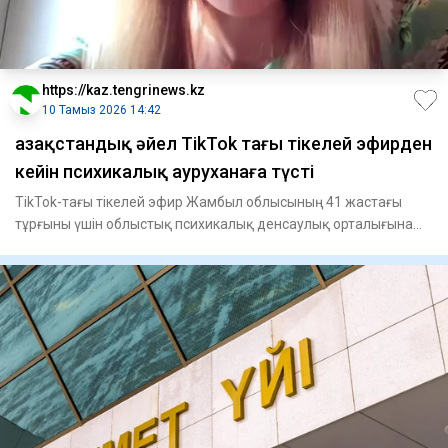
https://kaz.tengrinews.kz
10 Тамыз 2026 14:42
Қазақстандық әйел TikTok тағы тікелей эфирден
кейін психикалық ауруханаға түсті
TikTok-тағы тікелей эфир Жамбыл облысының 41 жастағы
тұрғыны үшін облыстық психикалық денсаулық орталығына
жатқызумен