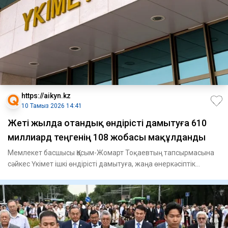
https://aikyn.kz
10 Тамыз 2026 14:41
Жеті жылда отандық өндірісті дамытуға 610
миллиард теңгенің 108 жобасы мақұлданды
Мемлекет басшысы Қасым-Жомарт Тоқаевтың тапсырмасына
сәйкес Үкімет ішкі өндірісті дамытуға, жаңа өнеркәсіптік
кәсіпоры