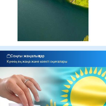
Соңғы жаңалықтар
Күннің ең жаңа және өзекті оқиғалары