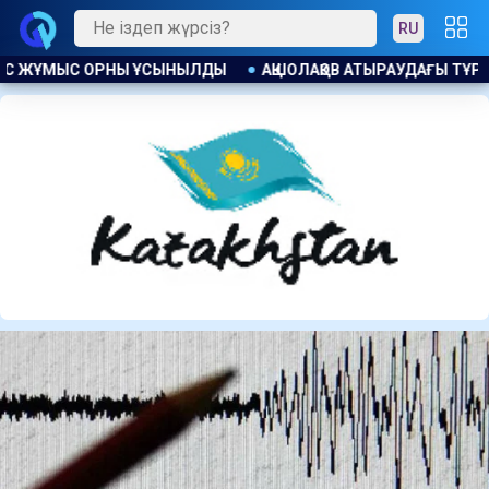
RU
ДАҒЫ ТҰРҒЫН ҮЙ КЕШЕНДЕРІНДЕГІ КӘРІЗ СУЫ МӘСЕЛЕСІН ШЕШ