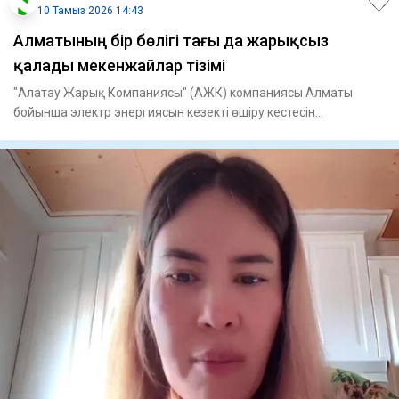
10 Тамыз 2026 14:43
Алматының бір бөлігі тағы да жарықсыз
қалады мекенжайлар тізімі
"Алатау Жарық Компаниясы" (АЖК) компаниясы Алматы
бойынша электр энергиясын кезекті өшіру кестесін
жариялады. Жарық 1