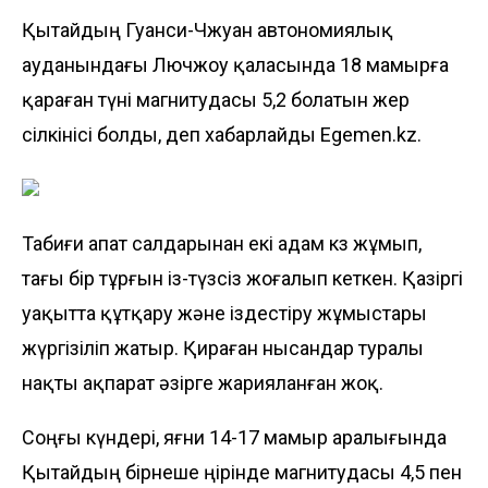
Қытайдың Гуанси-Чжуан автономиялық
ауданындағы Лючжоу қаласында 18 мамырға
қараған түні магнитудасы 5,2 болатын жер
сілкінісі болды, деп хабарлайды
Egemen.kz
.
Табиғи апат салдарынан екі адам көз жұмып,
тағы бір тұрғын із-түзсіз жоғалып кеткен. Қазіргі
уақытта құтқару және іздестіру жұмыстары
жүргізіліп жатыр. Қираған нысандар туралы
нақты ақпарат әзірге жарияланған жоқ.
Соңғы күндері, яғни 14-17 мамыр аралығында
Қытайдың бірнеше өңірінде магнитудасы 4,5 пен