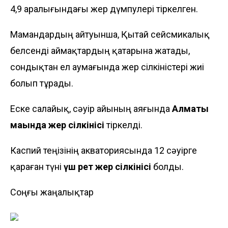
4,9 аралығындағы жер дүмпулері тіркелген.
Мамандардың айтуынша, Қытай сейсмикалық
белсенді аймақтардың қатарына жатады,
сондықтан ел аумағында жер сілкіністері жиі
болып тұрады.
Еске салайық, сәуір айының аяғында
Алматы
маңында жер сілкінісі
тіркелді.
Каспий теңізінің акваториясында 12 сәуірге
қараған түні
үш рет жер сілкінісі
болды.
Соңғы жаңалықтар