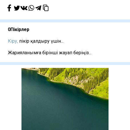
0
Пікірлер
Кіру,
пікір қалдыру үшін...
Жарияланымға бірінші жауап беріңіз...