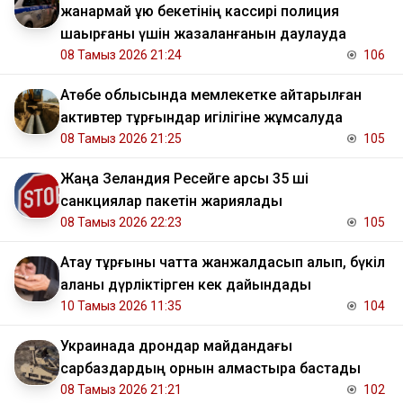
жанармай құю бекетінің кассирі полиция
шақырғаны үшін жазаланғанын даулауда
08 Тамыз 2026 21:24
106
​Ақтөбе облысында мемлекетке қайтарылған
активтер тұрғындар игілігіне жұмсалуда
08 Тамыз 2026 21:25
105
Жаңа Зеландия Ресейге қарсы 35 ші
санкциялар пакетін жариялады
08 Тамыз 2026 22:23
105
Ақтау тұрғыны чатта жанжалдасып қалып, бүкіл
қаланы дүрліктірген кек дайындады
10 Тамыз 2026 11:35
104
Украинада дрондар майдандағы
сарбаздардың орнын алмастыра бастады
08 Тамыз 2026 21:21
102