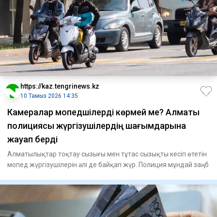
https://kaz.tengrinews.kz
10 Тамыз 2026 14:35
Камералар мопедшілерді көрмей ме? Алматы
полициясы жүргізушілердің шағымдарына
жауап берді
Алматылықтар тоқтау сызығы мен тұтас сызықты кесіп өтетін
мопед жүргізушілерін әлі де байқап жүр. Полиция мұндай заңб