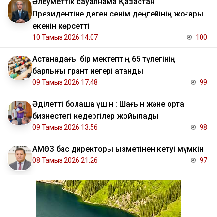
Әлеуметтік сауалнама Қазақстан
Президентіне деген сенім деңгейінің жоғары
екенін көрсетті
10 Тамыз 2026 14:07
100
Астанадағы бір мектептің 65 түлегінің
барлығы грант иегері атанды
09 Тамыз 2026 17:48
99
Әділетті болашақ үшін : Шағын және орта
бизнестегі кедергілер жойылады
09 Тамыз 2026 13:56
98
АМӨЗ бас директоры қызметінен кетуі мүмкін
08 Тамыз 2026 21:26
97