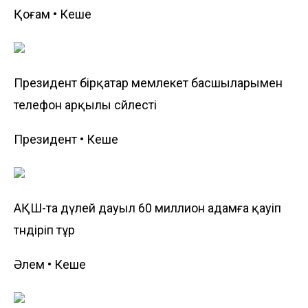
Қоғам • Кеше
Президент бірқатар мемлекет басшыларымен
телефон арқылы сөйлесті
Президент • Кеше
АҚШ-та дүлей дауыл 60 миллион адамға қауіп
төндіріп тұр
Әлем • Кеше