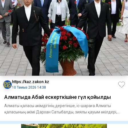
https://kaz.zakon.kz
10 Тамыз 2026 14:38
Алматыда Абай ескерткішіне гүл қойылды
Алматы қаласы әкімдігінің дерегінше, іс-шараға Алматы
қаласының әкімі Дархан Сатыбалды, зиялы қауым өкілдері,
қалалық м