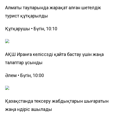
Алматы тауларында жарақат алған шетелдік
турист құтқарылды
Құтқарушы • Бүгін, 10:10
АҚШ Иранға келіссөзді қайта бастау үшін жаңа
талаптар ұсынды
Әлем • Бүгін, 10:00
Қазақстанда тексеру жабдықтарын шығаратын
жаңа өндіріс ашылады