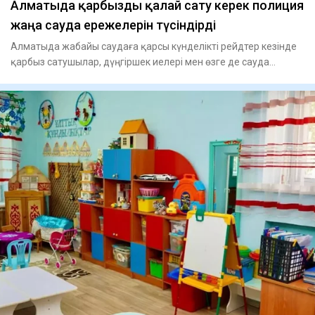
Алматыда қарбызды қалай сату керек полиция
жаңа сауда ережелерін түсіндірді
Алматыда жабайы саудаға қарсы күнделікті рейдтер кезінде
қарбыз сатушылар, дүңгіршек иелері мен өзге де сауда
нүктеле