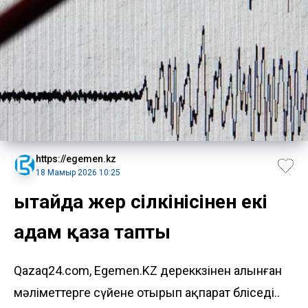
https://egemen.kz
18 Мамыр 2026 10:25
Қытайда жер сілкінісінен екі
адам қаза тапты
Qazaq24.com, Egemen.KZ дереккөзінен алынған
мәліметтерге сүйене отырып ақпарат бөліседі..