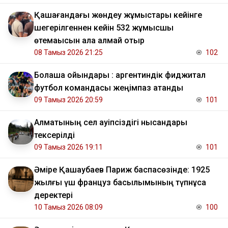
Қашағандағы жөндеу жұмыстары кейінге
шегерілгеннен кейін 532 жұмысшы
өтемақысын ала алмай отыр
08 Тамыз 2026 21:25
102
Болашақ ойындары : аргентиндік фиджитал
футбол командасы жеңімпаз атанды
09 Тамыз 2026 20:59
101
Алматының сел қауіпсіздігі нысандары
тексерілді
09 Тамыз 2026 19:11
101
Әміре Қашаубаев Париж баспасөзінде: 1925
жылғы үш француз басылымының түпнұсқа
деректері
10 Тамыз 2026 08:09
100