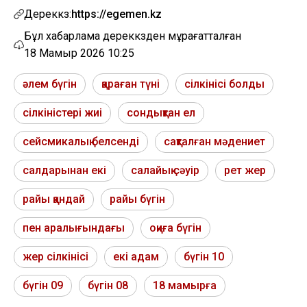
Дереккөз:
https://egemen.kz
Бұл хабарлама дереккөзден мұрағатталған
18 Мамыр 2026 10:25
әлем бүгін
қараған түні
сілкінісі болды
сілкіністері жиі
сондықтан ел
сейсмикалық белсенді
сақталған мәдениет
салдарынан екі
салайық сәуір
рет жер
райы қандай
райы бүгін
пен аралығындағы
оқиға бүгін
жер сілкінісі
екі адам
бүгін 10
бүгін 09
бүгін 08
18 мамырға