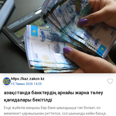
https://kaz.zakon.kz
10 Тамыз 2026 14:25
Қазақстанда банктердің арнайы жарна төлеу
қағидалары бекітілді
Енді жүйелік маңызы бар банк қиындыққа тап болып, ол
мемлекет қаржысынан реттелсе, сол шығынды кейін басқа