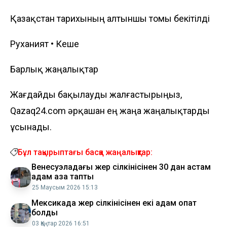
Қазақстан тарихының алтыншы томы бекітілді
Руханият • Кеше
Барлық жаңалықтар
Жағдайды бақылауды жалғастырыңыз,
Qazaq24.com әрқашан ең жаңа жаңалықтарды
ұсынады.
Бұл тақырыптағы басқа жаңалықтар:
Венесуэладағы жер сілкінісінен 30 дан астам
адам қаза тапты
25 Маусым 2026 15:13
Мексикада жер сілкінісінен екі адам опат
болды
03 Қаңтар 2026 16:51