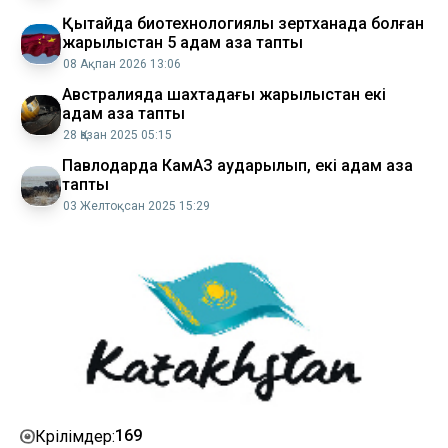
Қытайда биотехнологиялық зертханада болған
жарылыстан 5 адам қаза тапты
08 Ақпан 2026 13:06
Австралияда шахтадағы жарылыстан екі
адам қаза тапты
28 Қазан 2025 05:15
Павлодарда КамАЗ аударылып, екі адам қаза
тапты
03 Желтоқсан 2025 15:29
169
Көрілімдер: