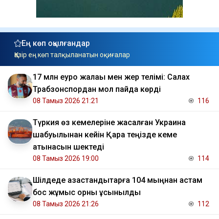
Ең көп оқылғандар
Қазір ең көп талқыланатын оқиғалар
17 млн еуро жалақы мен жер телімі: Салах
Трабзонспордан мол пайда көрді
08 Тамыз 2026 21:21
116
Түркия өз кемелеріне жасалған Украина
шабуылынан кейін Қара теңізде кеме
қатынасын шектеді
08 Тамыз 2026 19:00
114
​Шілдеде қазақстандықтарға 104 мыңнан астам
бос жұмыс орны ұсынылды
08 Тамыз 2026 21:26
112