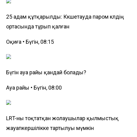
25 адам құтқарылды: Көкшетауда паром көлдің
ортасында тұрып қалған
Оқиға • Бүгін, 08:15
Бүгін ауа райы қандай болады?
Ауа райы • Бүгін, 08:00
LRT-ны тоқтатқан жолаушылар қылмыстық
жауапкершілікке тартылуы мүмкін