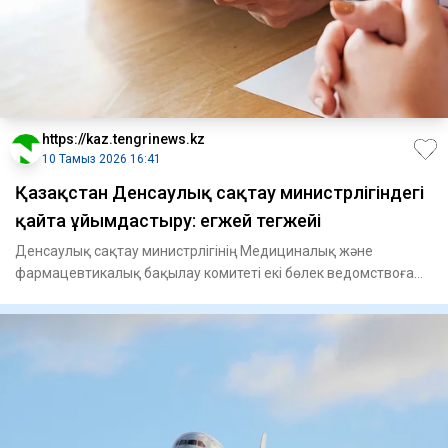
https://kaz.tengrinews.kz
10 Тамыз 2026 16:41
Қазақстан Денсаулық сақтау министрлігіндегі
қайта ұйымдастыру: егжей тегжейі
Денсаулық сақтау министрлігінің Медициналық және
фармацевтикалық бақылау комитеті екі бөлек ведомствоға
бөлінді. Тиіс