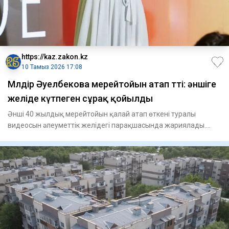
https://kaz.zakon.kz
10 Тамыз 2026 17:08
Мөлдір Әуелбекова мерейтойын атап өтті: әншіге
желіде күтпеген сұрақ қойылды
Әнші 40 жылдық мерейтойын қалай атап өткені туралы
видеосын әлеуметтік желідегі парақшасында жариялады.
Кадрларда Super