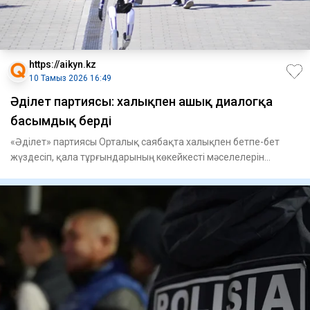
https://aikyn.kz
10 Тамыз 2026 16:49
Әділет партиясы: халықпен ашық диалогқа
басымдық берді
«Әділет» партиясы Орталық саябақта халықпен бетпе-бет
жүздесіп, қала тұрғындарының көкейкесті мәселелерін
тыңдап, олар