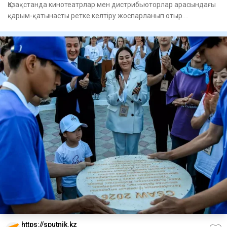
Қазақстанда кинотеатрлар мен дистрибьюторлар арасындағы
қарым-қатынасты ретке келтіру жоспарланып отыр.
Бәсекелестікт
https://sputnik.kz