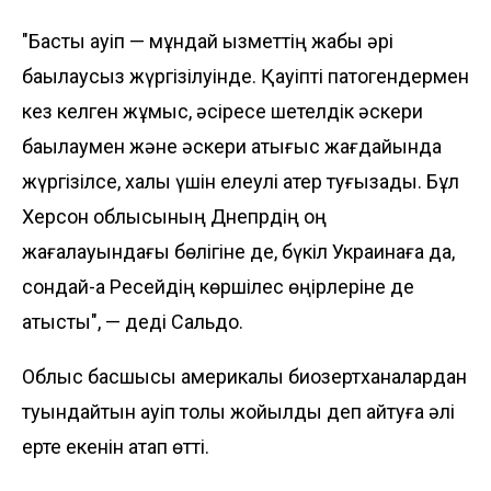
"Басты қауіп — мұндай қызметтің жабық әрі
бақылаусыз жүргізілуінде. Қауіпті патогендермен
кез келген жұмыс, әсіресе шетелдік әскери
бақылаумен және әскери қақтығыс жағдайында
жүргізілсе, халық үшін елеулі қатер туғызады. Бұл
Херсон облысының Днепрдің оң
жағалауындағы бөлігіне де, бүкіл Украинаға да,
сондай-ақ Ресейдің көршілес өңірлеріне де
қатысты", — деді Сальдо.
Облыс басшысы америкалық биозертханалардан
туындайтын қауіп толық жойылды деп айтуға әлі
ерте екенін атап өтті.