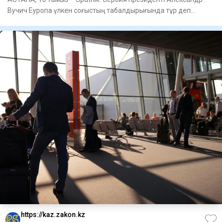
Вучич Еуропа үлкен соғыстың табалдырығында тұр деп
санайды.Вучич
https://kaz.zakon.kz