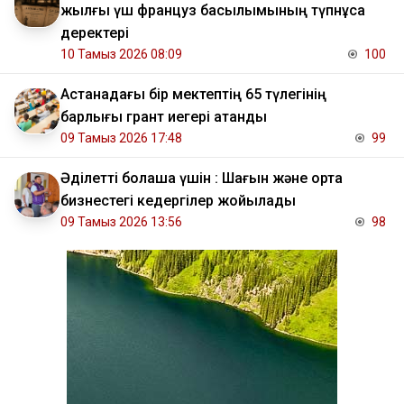
жылғы үш француз басылымының түпнұсқа
деректері
10 Тамыз 2026 08:09
100
Астанадағы бір мектептің 65 түлегінің
барлығы грант иегері атанды
09 Тамыз 2026 17:48
99
Әділетті болашақ үшін : Шағын және орта
бизнестегі кедергілер жойылады
09 Тамыз 2026 13:56
98