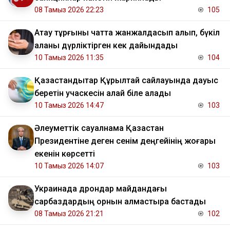
08 Тамыз 2026 22:23
105
Ақтау тұрғыны чатта жанжалдасып қалып, бүкіл
қаланы дүрліктірген кек дайындады
10 Тамыз 2026 11:35
104
Қазақстандықтар Құрылтай сайлауында дауыс
беретін учаскесін қалай біле алады
10 Тамыз 2026 14:47
103
Әлеуметтік сауалнама Қазақстан
Президентіне деген сенім деңгейінің жоғары
екенін көрсетті
10 Тамыз 2026 14:07
103
Украинада дрондар майдандағы
сарбаздардың орнын алмастыра бастады
08 Тамыз 2026 21:21
102