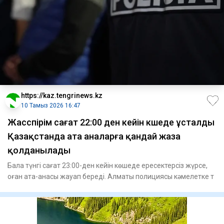
https://kaz.tengrinews.kz
10 Тамыз 2026 16:47
Жасөспірім сағат 22:00 ден кейін көшеде ұсталды
Қазақстанда ата аналарға қандай жаза
қолданылады
Бала түнгі сағат 23:00-ден кейін көшеде ересектерсіз жүрсе,
оған ата-анасы жауап береді. Алматы полициясы кәмелетке т