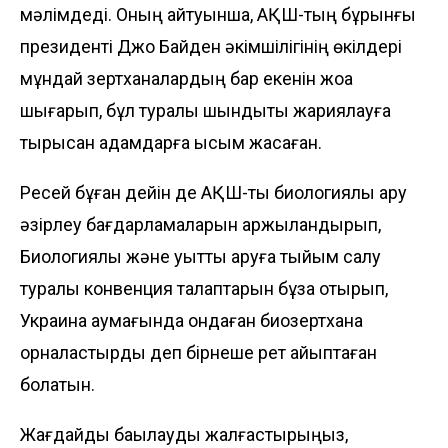
мәлімдеді. Оның айтуынша, АҚШ-тың бұрынғы
президенті Джо Байден әкімшілігінің өкілдері
мұндай зертханалардың бар екенін жоққа
шығарып, бұл туралы шындықты жариялауға
тырысқан адамдарға қысым жасаған.
Ресей бұған дейін де АҚШ-ты биологиялық қару
әзірлеу бағдарламаларын қаржыландырып,
Биологиялық және уытты қаруға тыйым салу
туралы конвенция талаптарын бұза отырып,
Украина аумағында ондаған биозертхана
орналастырды деп бірнеше рет айыптаған
болатын.
Жағдайды бақылауды жалғастырыңыз,