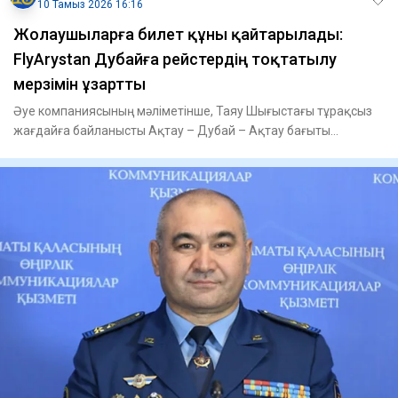
10 Тамыз 2026 16:16
Жолаушыларға билет құны қайтарылады:
FlyArystan Дубайға рейстердің тоқтатылу
мерзімін ұзартты
Әуе компаниясының мәліметінше, Таяу Шығыстағы тұрақсыз
жағдайға байланысты Ақтау – Дубай – Ақтау бағыты
бойынша рейстер