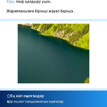
Кіру,
пікір қалдыру үшін...
Жарияланымға бірінші жауап беріңіз...
Ең көп оқылғандар
Қазір ең көп талқыланатын оқиғалар