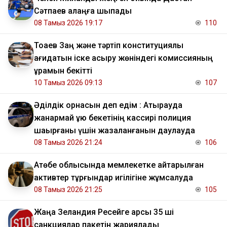
Сәтпаев алаңға шықпады
08 Тамыз 2026 19:17
110
Тоқаев Заң және тәртіп конституциялық
қағидатын іске асыру жөніндегі комиссияның
құрамын бекітті
10 Тамыз 2026 09:13
107
Әділдік орнасын деп едім : Атырауда
жанармай құю бекетінің кассирі полиция
шақырғаны үшін жазаланғанын даулауда
08 Тамыз 2026 21:24
106
​Ақтөбе облысында мемлекетке қайтарылған
активтер тұрғындар игілігіне жұмсалуда
08 Тамыз 2026 21:25
105
Жаңа Зеландия Ресейге қарсы 35 ші
санкциялар пакетін жариялады