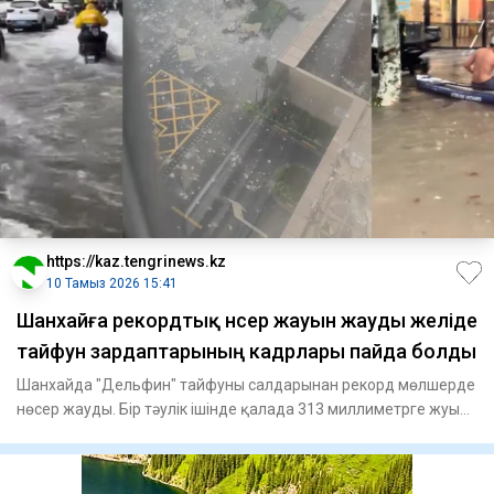
https://kaz.tengrinews.kz
10 Тамыз 2026 15:41
Шанхайға рекордтық нөсер жауын жауды желіде
тайфун зардаптарының кадрлары пайда болды
Шанхайда "Дельфин" тайфуны салдарынан рекорд мөлшерде
нөсер жауды. Бір тәулік ішінде қалада 313 миллиметрге жуық
жауы