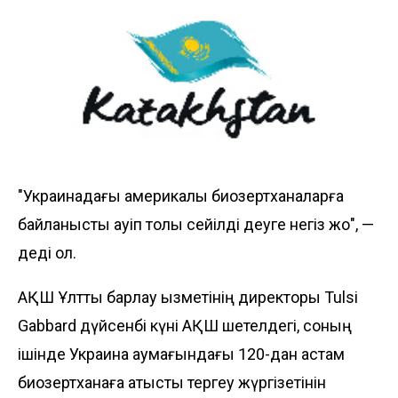
"Украинадағы америкалық биозертханаларға
байланысты қауіп толық сейілді деуге негіз жоқ", —
деді ол.
АҚШ Ұлттық барлау қызметінің директоры Tulsi
Gabbard дүйсенбі күні АҚШ шетелдегі, соның
ішінде Украина аумағындағы 120-дан астам
биозертханаға қатысты тергеу жүргізетінін