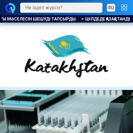
RU
ЗАҚСТАНДЫҚТАРҒА 104 МЫҢНАН АСТАМ БОС ЖҰМЫС ОРНЫ ҰСЫН