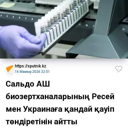
https://sputnik.kz
16 Мамыр 2026 22:51
Сальдо АҚШ
биозертханаларының Ресей
мен Украинаға қандай қауіп
төндіретінін айтты