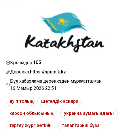
105
Көрілімдер:
Дереккөз:
https://sputnik.kz
Бұл хабарлама дереккөзден мұрағатталған
16 Мамыр 2026 22:51
қауіп толық
шетелдік әскери
херсон облысының
украина аумағындағы
тергеу жүргізетінін
талаптарын бұза