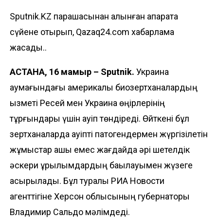
Sputnik.KZ парақшасынан алынған ақпаратқа
сүйене отырып, Qazaq24.com хабарлама
жасады..
АСТАНА, 16 мамыр – Sputnik.
Украина
аумағындағы америкалық биозертханалардың
қызметі Ресей мен Украина өңірлерінің
тұрғындары үшін қауіп төндіреді. Өйткені бұл
зертханаларда қауіпті патогендермен жүргізілетін
жұмыстар ашық емес жағдайда әрі шетелдік
әскери құрылымдардың бақылауымен жүзеге
асырылады. Бұл туралы РИА Новости
агенттігіне Херсон облысының губернаторы
Владимир Сальдо мәлімдеді.