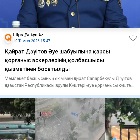
https://aikyn.kz
10 Тамыз 2026 15:47
Қайрат Дәуітов Әуе шабуылына қарсы
қорғаныс әскерлерінің қолбасшысы
қызметінен босатылды
Мемлекет басшысының өкімімен Қайрат Сапарбекұлы Дәуітов
Қазақстан Республикасы Қарулы Күштері Әуе қорғанысы күштері
Әу