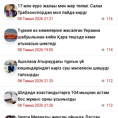
17 млн еуро жалақы мен жер телімі: Салах
Трабзонспордан мол пайда көрді
08 Тамыз 2026 21:21
116
Түркия өз кемелеріне жасалған Украина
шабуылынан кейін Қара теңізде кеме
қатынасын шектеді
08 Тамыз 2026 19:00
114
​Ақшолақов Атыраудағы тұрғын үй
кешендеріндегі кәріз суы мәселесін шешуді
тапсырды
08 Тамыз 2026 21:25
112
​Шілдеде қазақстандықтарға 104 мыңнан астам
бос жұмыс орны ұсынылды
08 Тамыз 2026 21:26
112
Челси Миланды жеңген ойында Дастан