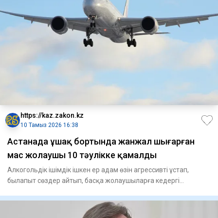
https://kaz.zakon.kz
10 Тамыз 2026 16:38
Астанада ұшақ бортында жанжал шығарған
мас жолаушы 10 тәулікке қамалды
Алкогольдік ішімдік ішкен ер адам өзін агрессивті ұстап,
былапыт сөздер айтып, басқа жолаушыларға кедергі
келтірген. Әу