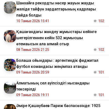
Шанхайға рекордтық нөсер жауын жауды
желіде тайфун зардаптарының кадрлары
пайда болды
10 Тамыз 2026 15:41
102
Қашағандағы жөндеу жұмыстары кейінге
шегерілгеннен кейін 532 жұмысшы
өтемақысын ала алмай отыр
08 Тамыз 2026 21:25
102
Болашақ ойындары : аргентиндік фиджитал
футбол командасы жеңімпаз атанды
09 Тамыз 2026 20:59
101
Алматының сел қауіпсіздігі нысандары
тексерілді
09 Тамыз 2026 19:11
101
Әміре Қашаубаев Париж баспасөзінде: 1925