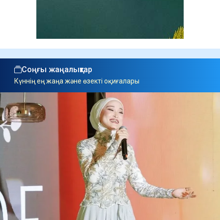
Соңғы жаңалықтар
Күннің ең жаңа және өзекті оқиғалары