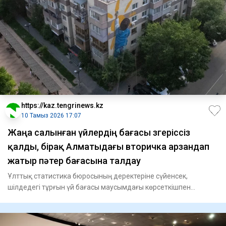
https://kaz.tengrinews.kz
10 Тамыз 2026 17:07
Жаңа салынған үйлердің бағасы өзгеріссіз
қалды, бірақ Алматыдағы вторичка арзандап
жатыр пәтер бағасына талдау
Ұлттық статистика бюросының деректеріне сүйенсек,
шілдедегі тұрғын үй бағасы маусымдағы көрсеткішпен
деңгейлес болды.