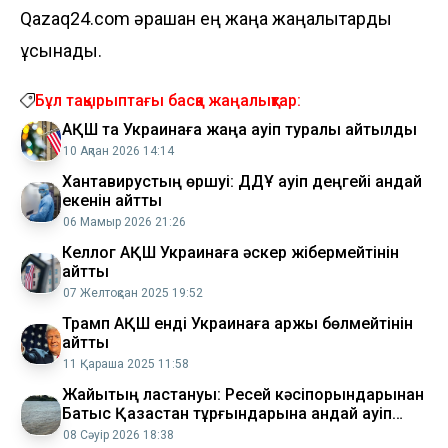
Qazaq24.com әрқашан ең жаңа жаңалықтарды
ұсынады.
Бұл тақырыптағы басқа жаңалықтар:
АҚШ та Украинаға жаңа қауіп туралы айтылды
10 Ақпан 2026 14:14
Хантавирустың өршуі: ДДҰ қауіп деңгейі қандай
екенін айтты
06 Мамыр 2026 21:26
Келлог АҚШ Украинаға әскер жібермейтінін
айтты
07 Желтоқсан 2025 19:52
Трамп АҚШ енді Украинаға қаржы бөлмейтінін
айтты
11 Қараша 2025 11:58
Жайықтың ластануы: Ресей кәсіпорындарынан
Батыс Қазақстан тұрғындарына қандай қауіп
төніп тұр?
08 Сәуір 2026 18:38