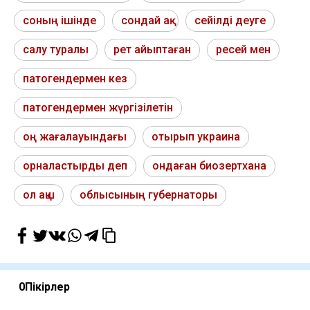
соның ішінде
сондай ақ
сейілді деуге
салу туралы
рет айыптаған
ресей мен
патогендермен кез
патогендермен жүргізілетін
оң жағалауындағы
отырып украина
орналастырды деп
ондаған биозертхана
ол ақш
облысының губернаторы
0
Пікірлер