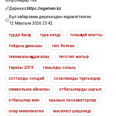
Көрілімдер:
Дереккөз:
https://egemen.kz
Бұл хабарлама дереккөзден мұрағатталған
12 Маусым 2026 23:42
түрде басқа
тура келді
толықтай апатты
тойдың қуанышы
тиіс болған
техникалық қадағалау
тегістеп жатыр
тарихы 2019
танылды соның
сотталды сондай
созылмады тұрғындар
символына айналуы
отбасыларды шұғыл
отбасылар мен
орынын экскаваторлар
олар мемлекетке
мәселесі шешіледі