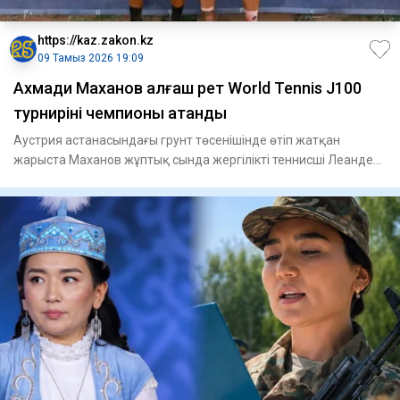
https://kaz.zakon.kz
09 Тамыз 2026 19:09
Ахмади Маханов алғаш рет World Tennis J100
турнирінің чемпионы атанды
Аустрия астанасындағы грунт төсенішінде өтіп жатқан
жарыста Маханов жұптық сында жергілікті теннисші Леандер
Таубермен