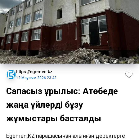
https://egemen.kz
12 Маусым 2026 23:42
Сапасыз құрылыс: Ақтөбеде
жаңа үйлерді бұзу
жұмыстары басталды
Egemen.KZ парақшасынан алынған деректерге