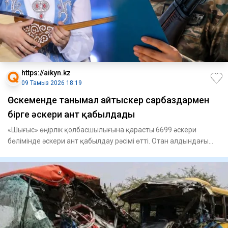
https://aikyn.kz
09 Тамыз 2026 18:19
Өскеменде танымал айтыскер сарбаздармен
бірге әскери ант қабылдады
«Шығыс» өңірлік қолбасшылығына қарасты 6699 әскери
бөлімінде әскери ант қабылдау рәсімі өтті. Отан алдындағы
қасиетті