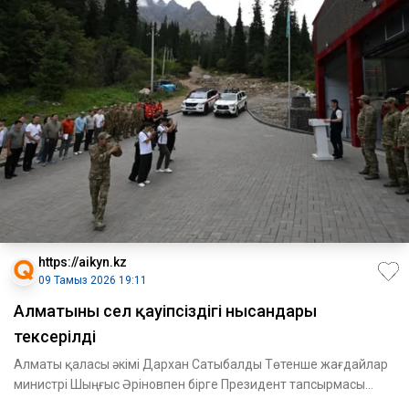
https://aikyn.kz
09 Тамыз 2026 19:11
Алматының сел қауіпсіздігі нысандары
тексерілді
Алматы қаласы әкімі Дархан Сатыбалды Төтенше жағдайлар
министрі Шыңғыс Әріновпен бірге Президент тапсырмасы
бойынша Ал