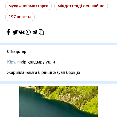
мұқтаж азаматтарға
міндеттелді осылайша
197 апатты
0
Пікірлер
Кіру,
пікір қалдыру үшін...
Жарияланымға бірінші жауап беріңіз...