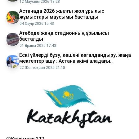
жатыр
12 Маусым 2026 18:28
Астанада 2026 жылғы жол құрылыс
жұмыстары маусымы басталды
04 Сәуір 2026 15:43
Ақтөбеде жаңа стадионның құрылысы
басталды
01 Қараша 2025 17:43
Ескі үйлерді бұзу, көшені көгалдандыру, жаңа
мектептер ашу : Астана әкімі қаладағы
маңызды мәселелерге тоқталды
22 Желтоқсан 2025 21:18
122