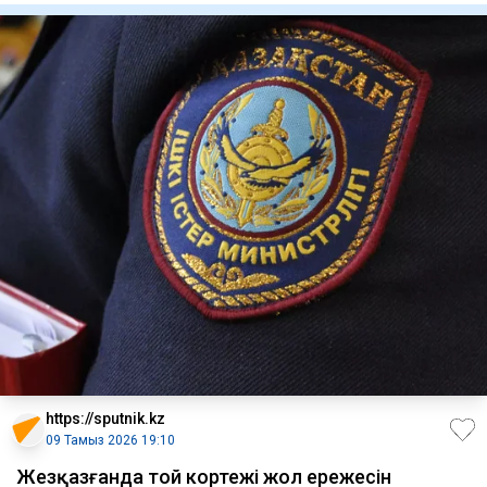
https://sputnik.kz
09 Тамыз 2026 19:10
Жезқазғанда той кортежі жол ережесін