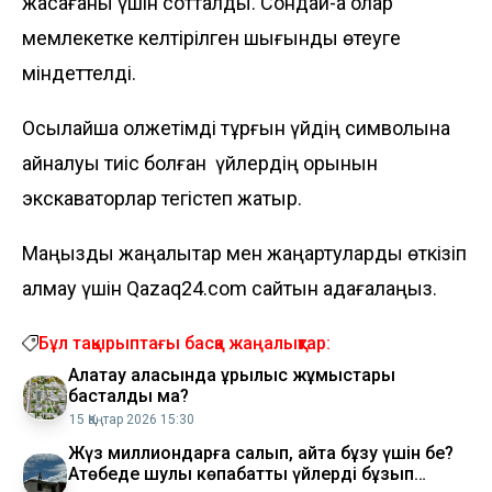
жасағаны үшін сотталды. Сондай-ақ олар
мемлекетке келтірілген шығынды өтеуге
міндеттелді.
Осылайша қолжетімді тұрғын үйдің символына
айналуы тиіс болған үйлердің орынын
экскаваторлар тегістеп жатыр.
Маңызды жаңалықтар мен жаңартуларды өткізіп
алмау үшін Qazaq24.com сайтын қадағалаңыз.
Бұл тақырыптағы басқа жаңалықтар:
Алатау қаласында құрылыс жұмыстары
басталды ма?
15 Қаңтар 2026 15:30
Жүз миллиондарға салып, қайта бұзу үшін бе?
Ақтөбеде шулы көпқабатты үйлерді бұзып