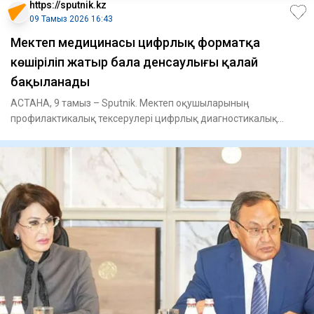
https://sputnik.kz
09 Тамыз 2026 16:43
Мектеп медицинасы цифрлық форматқа
көшіріліп жатыр бала денсаулығы қалай
бақыланады
АСТАНА, 9 тамыз – Sputnik. Мектеп оқушыларының
профилактикалық тексерулері цифрлық диагностикалық
жабдықтарды пайдалану