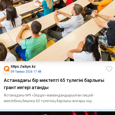
https://aikyn.kz
09 Тамыз 2026 17:48
Астанадағы бір мектептің 65 түлегінің барлығы
грант иегері атанды
Астанадағы №9 «Зерде» мамандандырылған лицей-
мектебінің биылғы 65 түлегінің барлығы жоғары оқу
орындарында тегін білім