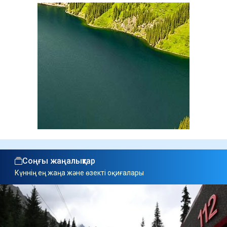
Соңғы жаңалықтар
Күннің ең жаңа және өзекті оқиғалары