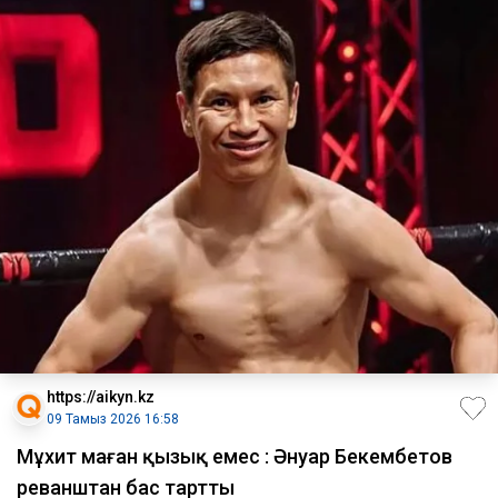
https://aikyn.kz
09 Тамыз 2026 16:58
Мұхит маған қызық емес : Әнуар Бекембетов
реванштан бас тартты