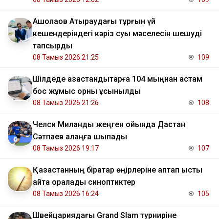
​Ақшолақов Атыраудағы тұрғын үй
кешендеріндегі кәріз суы мәселесін шешуді
тапсырды
08 Тамыз 2026 21:25
109
​Шілдеде қазақстандықтарға 104 мыңнан астам
бос жұмыс орны ұсынылды
08 Тамыз 2026 21:26
108
Челси Миланды жеңген ойында Дастан
Сәтпаев алаңға шықпады
08 Тамыз 2026 19:17
107
Қазақстанның бірқатар өңірлеріне аптап ыстық
қайта оралады синоптиктер
08 Тамыз 2026 16:24
105
Швейцариядағы Grand Slam турниріне