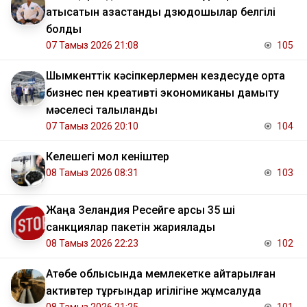
қатысатын қазақстандық дзюдошылар белгілі
болды
07 Тамыз 2026 21:08
105
Шымкенттік кәсіпкерлермен кездесуде орта
бизнес пен креативті экономиканы дамыту
мәселесі талқыланды
07 Тамыз 2026 20:10
104
Келешегі мол кеніштер
08 Тамыз 2026 08:31
103
Жаңа Зеландия Ресейге қарсы 35 ші
санкциялар пакетін жариялады
08 Тамыз 2026 22:23
102
​Ақтөбе облысында мемлекетке қайтарылған
активтер тұрғындар игілігіне жұмсалуда