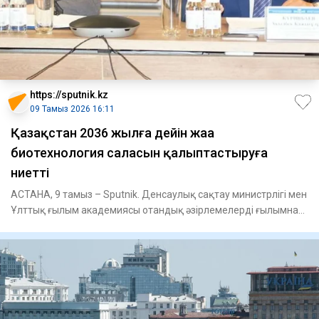
https://sputnik.kz
09 Тамыз 2026 16:11
Қазақстан 2036 жылға дейін жаңа
биотехнология саласын қалыптастыруға
ниетті
АСТАНА, 9 тамыз – Sputnik. Денсаулық сақтау министрлігі мен
Ұлттық ғылым академиясы отандық әзірлемелерді ғылымнан
тәжір