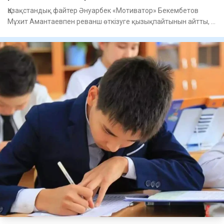
Қазақстандық файтер Әнуарбек «Мотиватор» Бекембетов
Мұхит Амантаевпен реванш өткізуге қызықпайтынын айтты, –
деп хабар