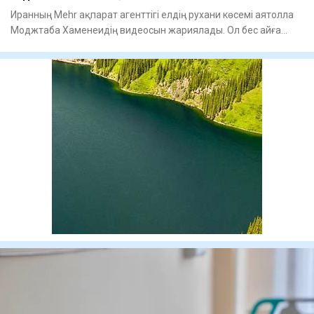
Иранның Mehr ақпарат агенттігі елдің рухани көсемі аятолла
Моджтаба Хаменеидің видеосын жариялады. Ол бес айға
жуық у