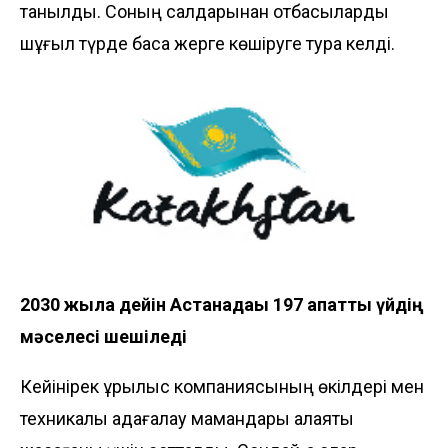
танылды. Соның салдарынан отбасыларды
шұғыл түрде басқа жерге көшіруге тура келді.
2030 жылға дейін Астанадағы 197 апатты үйдің
мәселесі шешіледі
Кейінірек құрылыс компаниясының өкілдері мен
техникалық қадағалау мамандары алаяқтық