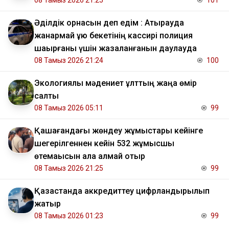
08 Тамыз 2026 21:25
101
Әділдік орнасын деп едім : Атырауда
жанармай құю бекетінің кассирі полиция
шақырғаны үшін жазаланғанын даулауда
08 Тамыз 2026 21:24
100
Экологиялық мәдениет ұлттың жаңа өмір
салты
08 Тамыз 2026 05:11
99
Қашағандағы жөндеу жұмыстары кейінге
шегерілгеннен кейін 532 жұмысшы
өтемақысын ала алмай отыр
08 Тамыз 2026 21:25
99
Қазақстанда аккредиттеу цифрландырылып
жатыр
08 Тамыз 2026 01:23
99