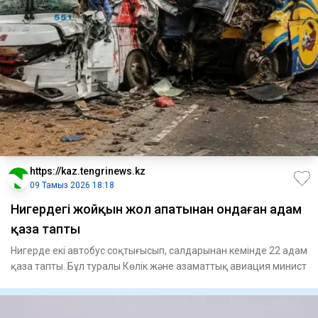
https://kaz.tengrinews.kz
09 Тамыз 2026 18:18
Нигердегі жойқын жол апатынан ондаған адам
қаза тапты
Нигерде екі автобус соқтығысып, салдарынан кемінде 22 адам
қаза тапты. Бұл туралы Көлік және азаматтық авиация минист