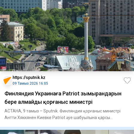
https://sputnik.kz
09 Тамыз 2026 16:05
Финляндия Украинаға Patriot зымырандарын
бере алмайды қорғаныс министрі
АСТАНА, 9 тамыз – Sputnik. Финляндия қорғаныс министрі
Антти Хяккянен Киевке Patriot әуе шабуылына қарсы
қорғаныс жүйеле