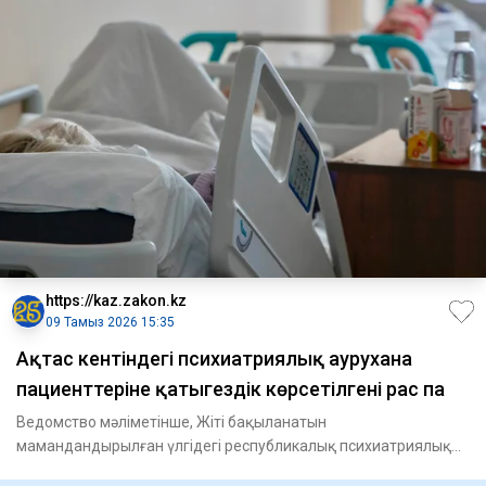
https://kaz.zakon.kz
09 Тамыз 2026 15:35
Ақтас кентіндегі психиатриялық аурухана
пациенттеріне қатыгездік көрсетілгені рас па
Ведомство мәліметінше, Жіті бақыланатын
мамандандырылған үлгідегі республикалық психиатриялық
ауруханада пациенттерге ф