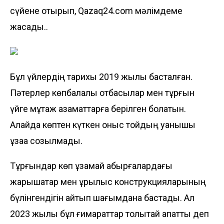
сүйене отырып, Qazaq24.com мәлімдеме
жасады..
Бұл үйлердің тарихы 2019 жылы басталған.
Пәтерлер көпбалалы отбасылар мен тұрғын
үйге мұқтаж азаматтарға берілген болатын.
Алайда көптен күткен қоныс тойдың қуанышы
ұзаққа созылмады.
Тұрғындар көп ұзамай қабырғалардағы
жарықшақтар мен құрылыс конструкцияларының
бүлінгендігін айтып шағымдана бастады. Ал
2023 жылы бұл ғимараттар толықтай апатты деп