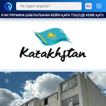
RU
ЕМЕ ҚАТЫНАСЫН ШЕКТЕДІ
ӘДІЛДІК ПЕН ЖАУАПКЕРШІЛІК Т