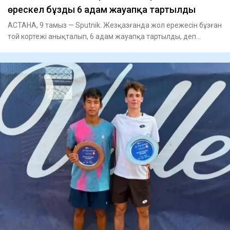
өрескел бұзды 6 адам жауапқа тартылды
АСТАНА, 9 тамыз — Sputnik. Жезқазғанда жол ережесін бұзған
той кортежі анықталып, 6 адам жауапқа тартылды, деп
хабарлайд