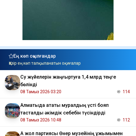
Ең көп оқылғандар
Қазір ең көп талқыланатын оқиғалар
Су жүйелерін жаңғыртуға 1,4 млрд теңге
бөлінді
08 Тамыз 2026 03:20
114
Алматыда атақты муралдың үсті бояп
тасталды әкімдік себебін түсіндірді
08 Тамыз 2026 10:48
112
Ақ жол партиясы Өнер музейінің ұжымымен