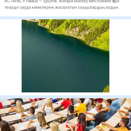
АСТАНА, 9 тамыз — Sputnik. Анкара Мәскеу мен Киевке Қара
теңізде сауда кемелеріне жасалатын соққылардың алдын
алуға мүмк