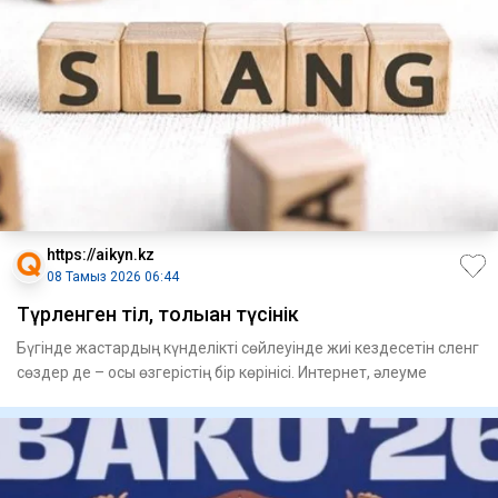
https://aikyn.kz
08 Тамыз 2026 06:44
Түрленген тіл, толыққан түсінік
Бүгінде жастардың күнделікті сөйлеуінде жиі кездесетін сленг
сөздер де – осы өзгерістің бір көрінісі. Интернет, әлеуме