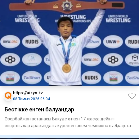
https://aikyn.kz
08 Тамыз 2026 06:04
Бестікке енген балуандар
Әзербайжан астанасы Бакуде өткен 17 жасқа дейінгі
спортшылар арасындағы күрестен әлем чемпионаты Қазақстан
құрамасы үш