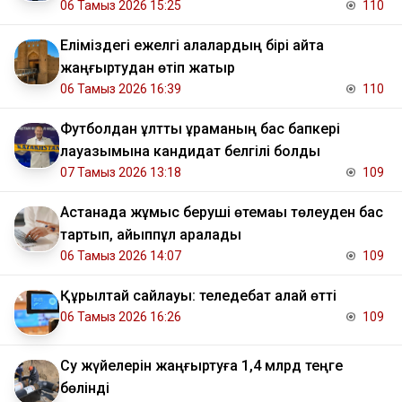
06 Тамыз 2026 15:25
110
Еліміздегі ежелгі қалалардың бірі қайта
жаңғыртудан өтіп жатыр
06 Тамыз 2026 16:39
110
Футболдан ұлттық құраманың бас бапкері
лауазымына кандидат белгілі болды
07 Тамыз 2026 13:18
109
Астанада жұмыс беруші өтемақы төлеуден бас
тартып, айыппұл арқалады
06 Тамыз 2026 14:07
109
Құрылтай сайлауы: теледебат қалай өтті
06 Тамыз 2026 16:26
109
Су жүйелерін жаңғыртуға 1,4 млрд теңге
бөлінді