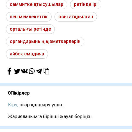
саммитке қатысушылар
ретінде ірі
пен мемлекеттік
осы атқарылған
орталығы ретінде
органдарының қызметкерлерін
айбек смадияр
0
Пікірлер
Кіру,
пікір қалдыру үшін...
Жарияланымға бірінші жауап беріңіз...