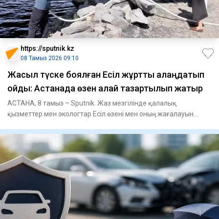
https://sputnik.kz
08 Тамыз 2026 09:10
Жасыл түске боялған Есіл жұртты алаңдатып
қойды: Астанада өзен қалай тазартылып жатыр
АСТАНА, 8 тамыз – Sputnik. Жаз мезгілінде қалалық
қызметтер мен экологтар Есіл өзені мен оның жағалауын
тазарту бойынша