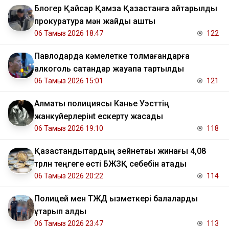
Блогер Қайсар Қамза Қазақстанға қайтарылды
прокуратура мән жайды ашты
06 Тамыз 2026 18:47
122
Павлодарда кәмелетке толмағандарға
алкоголь сатқандар жауапқа тартылды
06 Тамыз 2026 15:01
121
Алматы полициясы Канье Уэсттің
жанкүйерлерінt ескерту жасады
06 Тамыз 2026 19:10
118
Қазақстандықтардың зейнетақы жинағы 4,08
трлн теңгеге өсті БЖЗҚ себебін атады
06 Тамыз 2026 20:22
114
Полицей мен ТЖД қызметкері балаларды
құтқарып қалды
06 Тамыз 2026 23:47
113