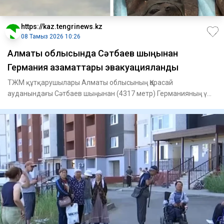
https://kaz.tengrinews.kz
08 Тамыз 2026 10:26
Алматы облысында Сәтбаев шыңынан
Германия азаматтары эвакуацияланды
ТЖМ құтқарушылары Алматы облысының Қарасай
ауданындағы Сәтбаев шыңынан (4317 метр) Германияның үш
азаматын эвакуациял