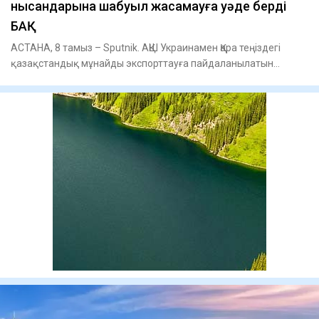
нысандарына шабуыл жасамауға уәде берді
БАҚ
АСТАНА, 8 тамыз – Sputnik. АҚШ Украинамен Қара теңіздегі
қазақстандық мұнайды экспорттауға пайдаланылатын
Каспий құбыр ж