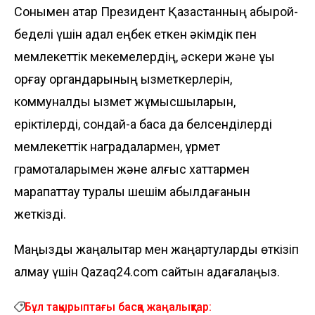
Сонымен қатар Президент Қазақстанның абырой-
беделі үшін адал еңбек еткен әкімдік пен
мемлекеттік мекемелердің, әскери және құқық
қорғау органдарының қызметкерлерін,
коммуналдық қызмет жұмысшыларын,
еріктілерді, сондай-ақ басқа да белсенділерді
мемлекеттік наградалармен, құрмет
грамоталарымен және алғыс хаттармен
марапаттау туралы шешім қабылдағанын
жеткізді.
Маңызды жаңалықтар мен жаңартуларды өткізіп
алмау үшін Qazaq24.com сайтын қадағалаңыз.
Бұл тақырыптағы басқа жаңалықтар: