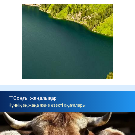
Соңғы жаңалықтар
Күннің ең жаңа және өзекті оқиғалары