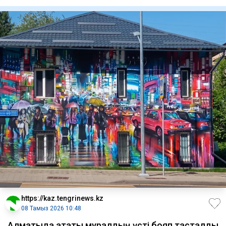
фактісі
https://kaz.tengrinews.kz
08 Тамыз 2026 10:48
Алматыда атақты муралдың үсті бояп тасталды