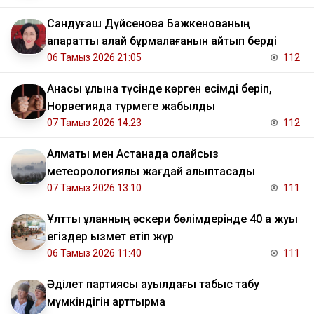
Сандуғаш Дүйсенова Бажкенованың
ақпаратты қалай бұрмалағанын айтып берді
06 Тамыз 2026 21:05
112
Анасы ұлына түсінде көрген есімді беріп,
Норвегияда түрмеге жабылды
07 Тамыз 2026 14:23
112
Алматы мен Астанада қолайсыз
метеорологиялық жағдай қалыптасады
07 Тамыз 2026 13:10
111
Ұлттық ұланның әскери бөлімдерінде 40 қа жуық
егіздер қызмет етіп жүр
06 Тамыз 2026 11:40
111
Әділет партиясы ауылдағы табыс табу
мүмкіндігін арттырмақ