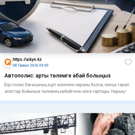
https://aikyn.kz
08 Тамыз 2026 09:00
Автополис: артық төлемге абай болыңыз
Бірі полис бағасының күрт өскеніне наразы болса, екінші тарап
апаттар бойынша төлемнің көбейгенін алға тартады. Нарықт