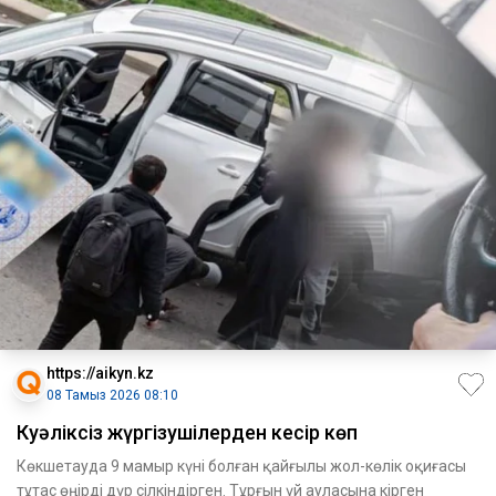
https://aikyn.kz
08 Тамыз 2026 08:10
Куәліксіз жүргізушілерден кесір көп
Көкшетауда 9 мамыр күні болған қайғылы жол-кө­лік оқиғасы
тұтас өңірді дүр сіл­кін­дірген. Тұрғын үй ауласына кір­­ген