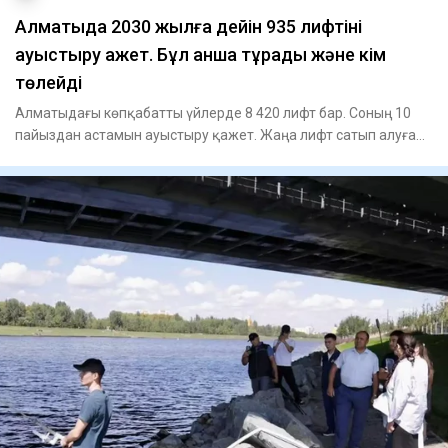
Алматыда 2030 жылға дейін 935 лифтіні
ауыстыру қажет. Бұл қанша тұрады және кім
төлейді
Алматыдағы көпқабатты үйлерде 8 420 лифт бар. Соның 10
пайыздан астамын ауыстыру қажет. Жаңа лифт сатып алуға
қанша қ