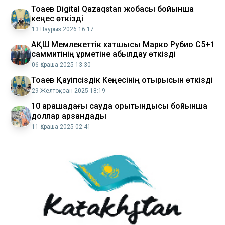
Тоқаев Digital Qazaqstan жобасы бойынша
кеңес өткізді
13 Наурыз 2026 16:17
АҚШ Мемлекеттік хатшысы Марко Рубио C5+1
саммитінің құрметіне қабылдау өткізді
06 Қараша 2025 13:30
Тоқаев Қауіпсіздік Кеңесінің отырысын өткізді
29 Желтоқсан 2025 18:19
10 қарашадағы сауда қорытындысы бойынша
доллар арзандады
11 Қараша 2025 02:41