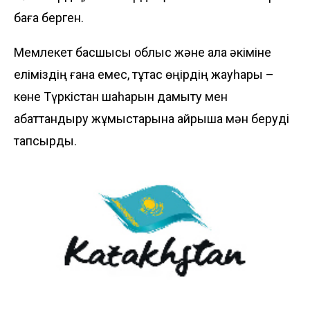
баға берген.
Мемлекет басшысы облыс және қала әкіміне
еліміздің ғана емес, тұтас өңірдің жауһары –
көне Түркістан шаһарын дамыту мен
абаттандыру жұмыстарына айрықша мән беруді
тапсырды.