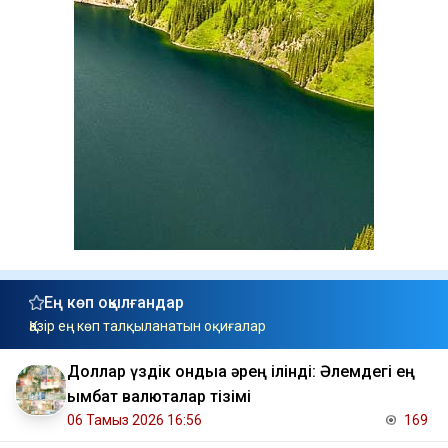
Ең көп оқылғандар
Қазір ең көп талқыланатын оқиғалар
Доллар үздік ондыққа әрең ілінді: Әлемдегі ең
қымбат валюталар тізімі
06 Тамыз 2026 16:56
169