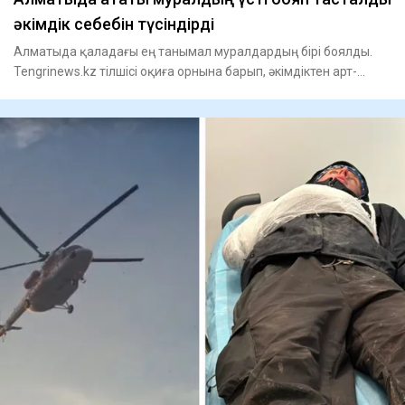
әкімдік себебін түсіндірді
Алматыда қаладағы ең танымал муралдардың бірі боялды.
Tengrinews.kz тілшісі оқиға орнына барып, әкімдіктен арт-
объект