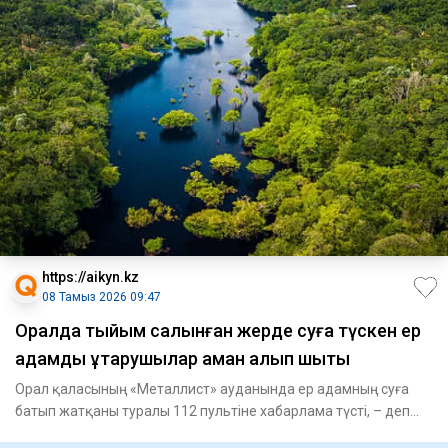
https://aikyn.kz
08 Тамыз 2026 09:47
Оралда тыйым салынған жерде суға түскен ер
адамды құтқарушылар аман алып шықты
Орал қаласының «Металлист» ауданында ер адамның суға
батып жатқаны туралы 112 пультіне хабарлама түсті, – деп
хабарлай