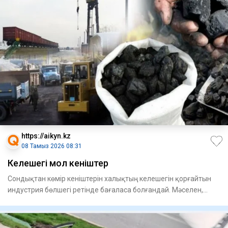
https://aikyn.kz
08 Тамыз 2026 08:31
Келешегі мол кеніштер
Сондықтан көмір кеніштерін халықтың келешегін қорғайтын
индустрия бөлшегі ретінде бағаласа болғандай. Мәселен,
Қазақст