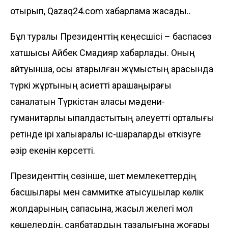
отырып, Qazaq24.com хабарлама жасады..
Бұл туралы Президенттің кеңесшісі – баспасөз
хатшысы Айбек Смадияр хабарлады. Оның
айтуынша, осы атқарылған жұмыстың арқасында
түркі жұртының қасиетті қарашаңырағы
саналатын Түркістан қаласы мәдени-
гуманитарлық ықпалдастықтың әлеуетті орталығы
ретінде ірі халықаралық іс-шараларды өткізуге
әзір екенін көрсетті.
Президенттің сөзінше, шет мемлекеттердің
басшылары мен саммитке қатысушылар көлік
жолдарының сапасына, жасыл желегі мол
көшелердің, саябақтардың тазалығына жоғары