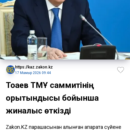
https://kaz.zakon.kz
17 Мамыр 2026 09:44
Тоқаев ТМҰ саммитінің
қорытындысы бойынша
жиналыс өткізді
Zakon.KZ парақшасынан алынған ақпаратқа сүйене