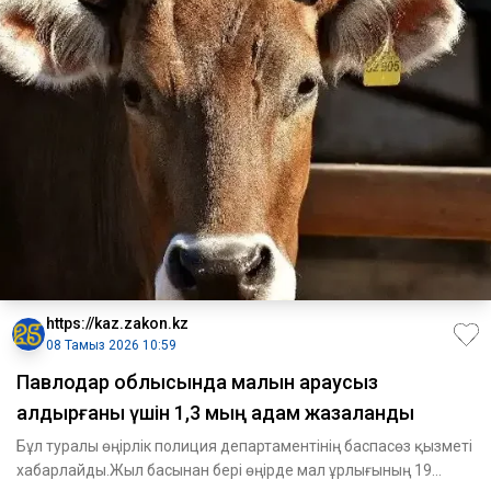
https://kaz.zakon.kz
08 Тамыз 2026 10:59
Павлодар облысында малын қараусыз
қалдырғаны үшін 1,3 мың адам жазаланды
Бұл туралы өңірлік полиция департаментінің баспасөз қызметі
хабарлайды.Жыл басынан бері өңірде мал ұрлығының 19