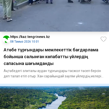
https://kaz.tengrinews.kz
08 Тамыз 2026 10:01
Ақтөбе тұрғындары мемлекеттік бағдарлама
бойынша салынған көпқабатты үйлердің
сапасына шағымданды
Ақтөбедегі элиталы аудан тұрғындары тасжол төсеп берсін
деп талап етіп отыр. Хан сарайындай зәулім үйлердің иелері
"ж