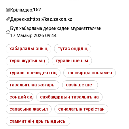
152
Көрілімдер:
Дереккөз:
https://kaz.zakon.kz
Бұл хабарлама дереккөзден мұрағатталған
17 Мамыр 2026 09:44
хабарлады оның
тұтас өңірдің
түркі жұртының
туралы шешім
туралы президенттің
тапсырды сонымен
тазалығына жоғары
сөзінше шет
сондай ақ
саябақтардың тазалығына
сапасына жасыл
саналатын түркістан
саммитінің қорытындысы