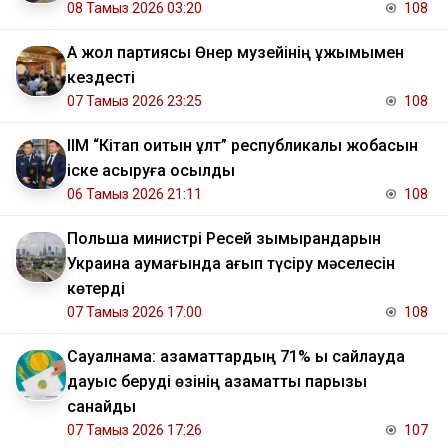
08 Тамыз 2026 03:20
108
Ақ жол партиясы Өнер музейінің ұжымымен
кездесті
07 Тамыз 2026 23:25
108
ІІМ “Кітап оқитын ұлт” республикалық жобасын
іске асыруға қосылды
06 Тамыз 2026 21:11
108
Польша министрі Ресей зымырандарын
Украина аумағында қағып түсіру мәселесін
көтерді
07 Тамыз 2026 17:00
108
Сауалнама: азаматтардың 71% ы сайлауда
дауыс беруді өзінің азаматтық парызы
санайды
07 Тамыз 2026 17:26
107