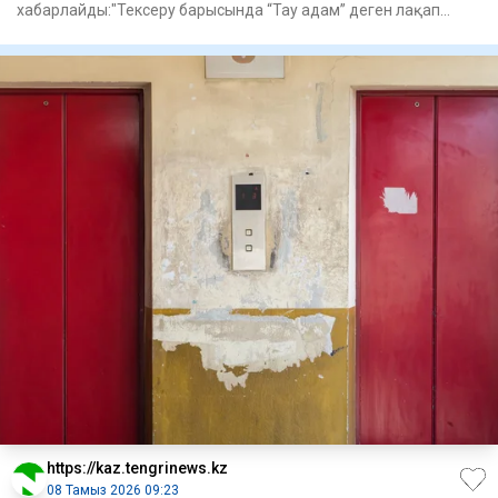
хабарлайды:"Тексеру барысында “Тау адам” деген лақап
атпен тірк
https://kaz.tengrinews.kz
08 Тамыз 2026 09:23