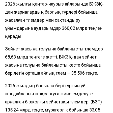
2026 жылғы қаңтар-наурыз айларында БЖЗҚ-
дан жарналардың барлық түрлері бойынша
жасалған төлемдер мен сақтандыру
ұйымдарына аударымдар 360,02 млрд теңгені
құрады.
Зейнет жасына толуына байланысты төлемдер
68,63 млрд теңгеге жетті. БЖЗҚ-дан зейнет
жасына толуына байланысты кесте бойынша
берілетін орташа айлық төлем – 35 596 теңге.
2026 жылдың басынан бері тұрғын үй
жағдайларын жақсартуға және емделуге
арналған біржолғы зейнетақы төлемдері (БЗТ)
135,24 млрд теңге, мұрагерлік бойынша 33,05