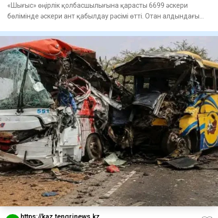
«Шығыс» өңірлік қолбасшылығына қарасты 6699 әскери
бөлімінде әскери ант қабылдау рәсімі өтті. Отан алдындағы
қасиетті
https://kaz.tengrinews.kz