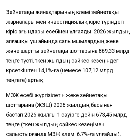
Зейнетақы жинақтарының көлемі зейнетақы
жарналары мен инвестициялық кіріс түріндегі
кіріс ағындары есебінен ұлғаяды. 2026 жылдың
алғашқы үш айында салымшылардың жеке
және шартты зейнетақы шоттарына 869,33 млрд
теңге түсті, өткен жылдың сәйкес кезеңіндегі
көрсеткіштен 14,1%-ға (немесе 107,12 млрд
теңгеге) артық.
МЗЖ есебі жүргізілетін жеке зейнетақы
шоттарына (ЖЗШ) 2026 жылдың басынан
бастап 2026 жылғы 1 сәуірге дейін 673,45 млрд
теңге (өткен жылдың сәйкес кезеңімен
салыстырғанда МЗЖ көлемі 6,7%-ға ұлғайды),