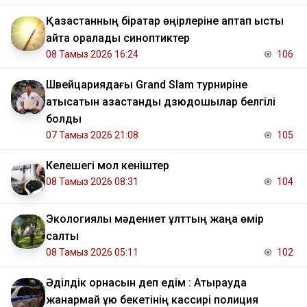
Қазақстанның бірқатар өңірлеріне аптап ыстық
қайта оралады синоптиктер
08 Тамыз 2026 16:24
106
Швейцариядағы Grand Slam турниріне
қатысатын қазақстандық дзюдошылар белгілі
болды
07 Тамыз 2026 21:08
105
Келешегі мол кеніштер
08 Тамыз 2026 08:31
104
Экологиялық мәдениет ұлттың жаңа өмір
салты
08 Тамыз 2026 05:11
102
Әділдік орнасын деп едім : Атырауда
жанармай құю бекетінің кассирі полиция