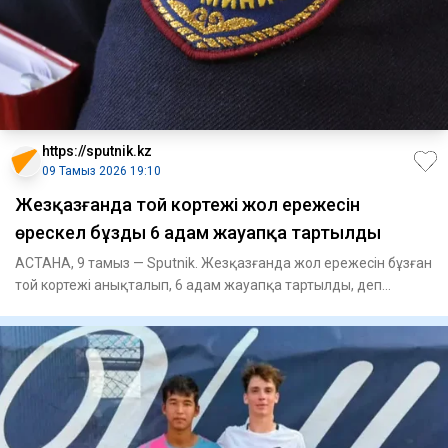
https://sputnik.kz
09 Тамыз 2026 19:10
Жезқазғанда той кортежі жол ережесін
өрескел бұзды 6 адам жауапқа тартылды
АСТАНА, 9 тамыз — Sputnik. Жезқазғанда жол ережесін бұзған
той кортежі анықталып, 6 адам жауапқа тартылды, деп
хабарлайд