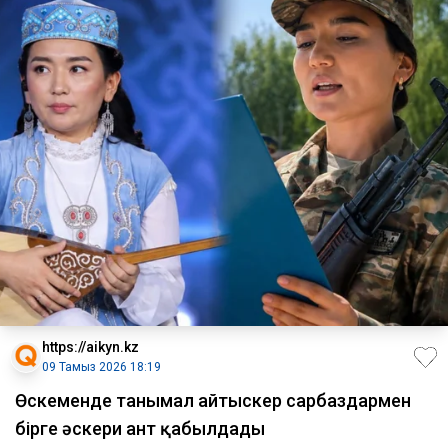
https://aikyn.kz
09 Тамыз 2026 18:19
Өскеменде танымал айтыскер сарбаздармен
бірге әскери ант қабылдады