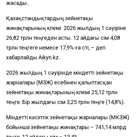
жасады..
Қазақстандықтардың зейнетақы
жинақтарының көлемі 2026 жылдың 1 сәуіріне
26,82 трлн теңгеден асты. 12 айдағы өсім 4,08
трлн теңгеге немесе 17,9%-ға өсті, – деп
хабарлайды
Aikyn.kz
.
2026 жылдың 1 сәуірінде міндетті зейнетақы
жарналары (МЗЖ) есебінен қалыптасқан
зейнетақы жинақтарының көлемі 25,12 трлн
теңге. Бір жылдағы өсім 3,25 трлн теңге (14,8%).
Міндетті кәсіптік зейнетақы жарналары (МКЗЖ)
бойынша зейнетақы жинақтары – 741,14 млрд
теңге, 12 айдағы өсім – 13,4%.