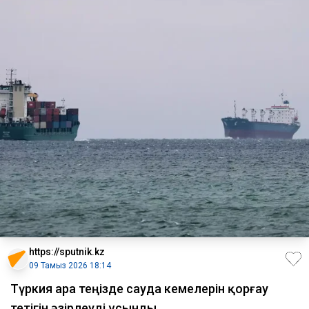
https://sputnik.kz
09 Тамыз 2026 18:14
Түркия Қара теңізде сауда кемелерін қорғау
тетігін әзірлеуді ұсынды