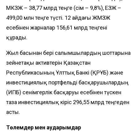
МКЗЖ – 38,77 млрд теңге (өсім – 9,8%), ЕЗЖ –
499,00 млн теңге түсті. 12 айдағы ЖМЗЖ
есебінен жарналар 156,61 млрд теңгені
құрады.
Жыл басынан бері салымшылардың шоттарына
зейнетақы активтерін Қазақстан
Республикасының Ұлттық Банкі (ҚРҰБ) және
инвестициялық портфельді басқарушылардың
(ИПБ) сенімгерлік басқаруы есебінен түскен
таза инвестициялық кіріс 296,55 млрд теңгеден
асты.
Төлемдер мен аударымдар