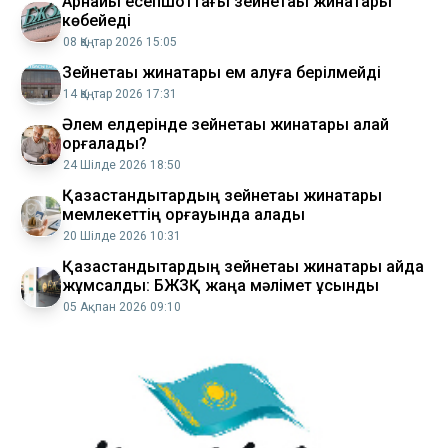
Арнайы есепшоттағы зейнетақы жинақтары
көбейеді
08 Қаңтар 2026 15:05
Зейнетақы жинақтары ем алуға берілмейді
14 Қаңтар 2026 17:31
Әлем елдерінде зейнетақы жинақтары қалай
қорғалады?
24 Шілде 2026 18:50
Қазақстандықтардың зейнетақы жинақтары
мемлекеттің қорғауында қалады
20 Шілде 2026 10:31
Қазақстандықтардың зейнетақы жинақтары қайда
жұмсалды: БЖЗҚ жаңа мәлімет ұсынды
05 Ақпан 2026 09:10