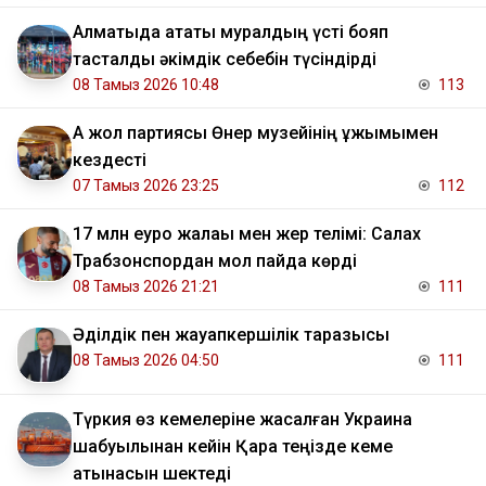
Алматыда атақты муралдың үсті бояп
тасталды әкімдік себебін түсіндірді
08 Тамыз 2026 10:48
113
Ақ жол партиясы Өнер музейінің ұжымымен
кездесті
07 Тамыз 2026 23:25
112
17 млн еуро жалақы мен жер телімі: Салах
Трабзонспордан мол пайда көрді
08 Тамыз 2026 21:21
111
Әділдік пен жауапкершілік таразысы
08 Тамыз 2026 04:50
111
Түркия өз кемелеріне жасалған Украина
шабуылынан кейін Қара теңізде кеме
қатынасын шектеді