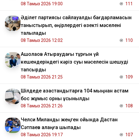
08 Тамыз 2026 19:00
111
Әділет партиясы сайлауалды бағдарламасын
таныстырып, өңірлердегі өзекті мәселені
талқылады
08 Тамыз 2026 12:02
110
​Ақшолақов Атыраудағы тұрғын үй
кешендеріндегі кәріз суы мәселесін шешуді
тапсырды
08 Тамыз 2026 21:25
109
​Шілдеде қазақстандықтарға 104 мыңнан астам
бос жұмыс орны ұсынылды
08 Тамыз 2026 21:26
108
Челси Миланды жеңген ойында Дастан
Сәтпаев алаңға шықпады
08 Тамыз 2026 19:17
107