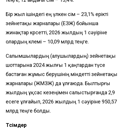
Бір жыл ішіндегі ең үлкен өсім – 23,1% ерікті
зейнетақы жарналары (ЕЗЖ) бойынша
жинақтар көрсетті, 2026 жылдың 1 сәуіріне
олардың көлемі – 10,09 млрд теңге.
Салымшылардың (алушылардың) зейнетақы
шоттарына 2024 жылғы 1 қаңтардан түсе
бастаған жұмыс берушінің міндетті зейнетақы
жарналары (ЖМЗЖ) да ұлғаюда. Былтырғы
жылдың ұқсас кезеңімен салыстырғанда 2,9
есеге ұлғайып, 2026 жылдың 1 сәуіріне 950,57
млрд теңге болды.
Түсімдер