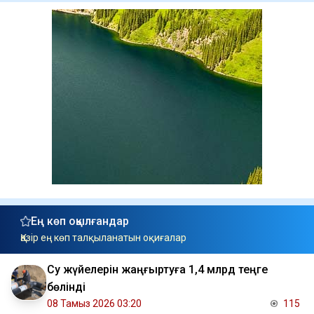
Ең көп оқылғандар
Қазір ең көп талқыланатын оқиғалар
Су жүйелерін жаңғыртуға 1,4 млрд теңге
бөлінді
08 Тамыз 2026 03:20
115