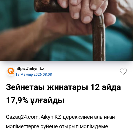
https://aikyn.kz
19 Мамыр 2026 08:08
Зейнетақы жинақтары 12 айда
17,9% ұлғайды
Qazaq24.com, Aikyn.KZ дереккөзінен алынған
мәліметтерге сүйене отырып мәлімдеме