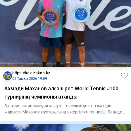
https://kaz.zakon.kz
09 Тамыз 2026 19:09
Ахмади Маханов алғаш рет World Tennis J100
турнирінің чемпионы атанды
Аустрия астанасындағы грунт төсенішінде өтіп жатқан
жарыста Маханов жұптық сында жергілікті теннисші Леандер
Таубермен