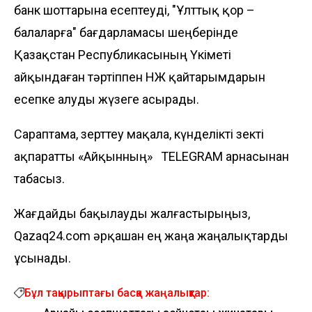
банк шоттарына есептеуді, "Ұлттық қор –
балаларға" бағдарламасы шеңберінде
Қазақстан Республикасының Үкіметі
айқындаған тәртіппен НЖ қайтарымдарын
есепке алуды жүзеге асырады.
Сараптама, зерттеу мақала, күнделікті өзекті
ақпаратты «Айқынның»
TELEGRAM
арнасынан
табасыз.
Жағдайды бақылауды жалғастырыңыз,
Qazaq24.com әрқашан ең жаңа жаңалықтарды
ұсынады.
Бұл тақырыптағы басқа жаңалықтар: