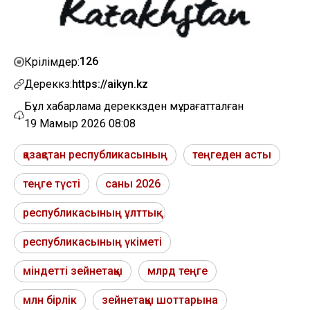
126
Көрілімдер:
Дереккөз:
https://aikyn.kz
Бұл хабарлама дереккөзден мұрағатталған
19 Мамыр 2026 08:08
қазақстан республикасының
теңгеден асты
теңге түсті
саны 2026
республикасының ұлттық
республикасының үкіметі
міндетті зейнетақы
млрд теңге
млн бірлік
зейнетақы шоттарына