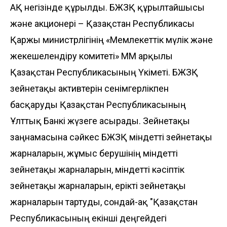
АҚ негізінде құрылды. БЖЗҚ құрылтайшысы
және акционері – Қазақстан Республикасы
Қаржы министрлігінің «Мемлекеттік мүлік және
жекешелендіру комитеті» ММ арқылы
Қазақстан Республикасының Үкіметі. БЖЗҚ
зейнетақы активтерін сенімгерлікпен
басқаруды Қазақстан Республикасының
Ұлттық Банкі жүзеге асырады. Зейнетақы
заңнамасына сәйкес БЖЗҚ міндетті зейнетақы
жарналарын, жұмыс берушінің міндетті
зейнетақы жарналарын, міндетті кәсіптік
зейнетақы жарналарын, ерікті зейнетақы
жарналарын тартуды, сондай-ақ "Қазақстан
Республикасының екінші деңгейдегі