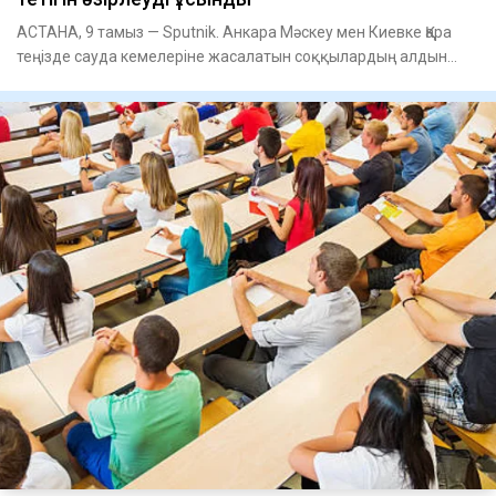
АСТАНА, 9 тамыз — Sputnik. Анкара Мәскеу мен Киевке Қара
теңізде сауда кемелеріне жасалатын соққылардың алдын
алуға мүмк