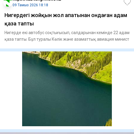
09 Тамыз 2026 18:18
Нигердегі жойқын жол апатынан ондаған адам
қаза тапты
Нигерде екі автобус соқтығысып, салдарынан кемінде 22 адам
қаза тапты. Бұл туралы Көлік және азаматтық авиация минист