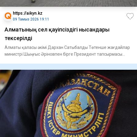
https://aikyn.kz
09 Тамыз 2026 19:11
Алматының сел қауіпсіздігі нысандары
тексерілді
Алматы қаласы әкімі Дархан Сатыбалды Төтенше жағдайлар
министрі Шыңғыс Әріновпен бірге Президент тапсырмасы
бойынша Ал