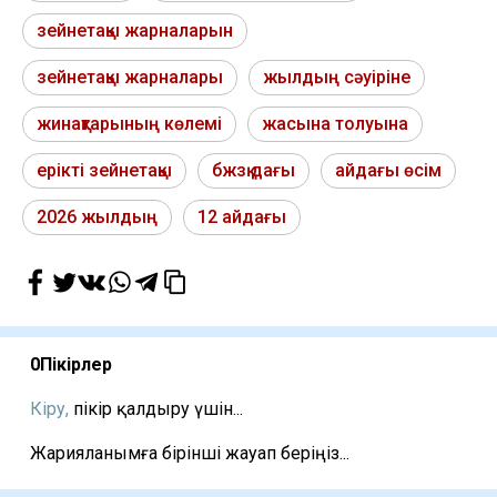
зейнетақы жарналарын
зейнетақы жарналары
жылдың сәуіріне
жинақтарының көлемі
жасына толуына
ерікті зейнетақы
бжзқ дағы
айдағы өсім
2026 жылдың
12 айдағы
0
Пікірлер
Кіру,
пікір қалдыру үшін...
Жарияланымға бірінші жауап беріңіз...