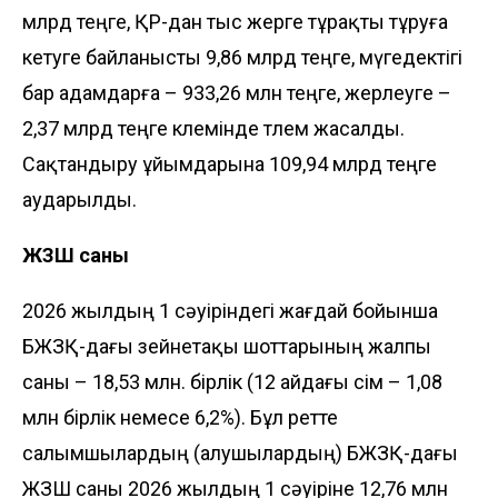
млрд теңге, ҚР-дан тыс жерге тұрақты тұруға
кетуге байланысты 9,86 млрд теңге, мүгедектігі
бар адамдарға – 933,26 млн теңге, жерлеуге –
2,37 млрд теңге көлемінде төлем жасалды.
Сақтандыру ұйымдарына 109,94 млрд теңге
аударылды.
ЖЗШ саны
2026 жылдың 1 сәуіріндегі жағдай бойынша
БЖЗҚ-дағы зейнетақы шоттарының жалпы
саны – 18,53 млн. бірлік (12 айдағы өсім – 1,08
млн бірлік немесе 6,2%). Бұл ретте
салымшылардың (алушылардың) БЖЗҚ-дағы
ЖЗШ саны 2026 жылдың 1 сәуіріне 12,76 млн