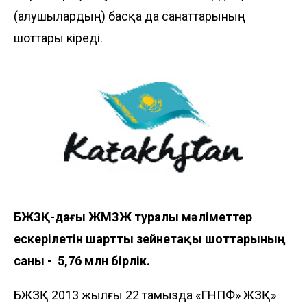
(алушылардың) басқа да санаттарының
шоттары кіреді.
БЖЗҚ-дағы ЖМЗЖ туралы мәліметтер
ескерілетін шартты зейнетақы шоттарының
саны - 5,76 млн бірлік.
БЖЗҚ 2013 жылғы 22 тамызда «ГНПФ» ЖЗҚ»