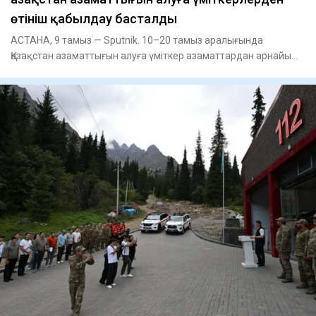
өтініш қабылдау басталды
АСТАНА, 9 тамыз — Sputnik. 10–20 тамыз аралығында
Қазақстан азаматтығын алуға үміткер азаматтардан арнайы
тестілеуге өті