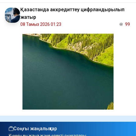
Қазақстанда аккредиттеу цифрландырылып
жатыр
08 Тамыз 2026 01:23
99
Соңғы жаңалықтар
Күннің ең жаңа және өзекті оқиғалары