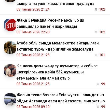
шақырғаны үшін жазаланғанын даулауда
08 Тамыз 2026 21:24
102
Жаңа Зеландия Ресейге қарсы 35 ші
санкциялар пакетін жариялады
08 Тамыз 2026 22:23
102
​Ақтөбе облысында мемлекетке қайтарылған
активтер тұрғындар игілігіне жұмсалуда
08 Тамыз 2026 21:25
101
Қашағандағы жөндеу жұмыстары кейінге
шегерілгеннен кейін 532 жұмысшы
өтемақысын ала алмай отыр
08 Тамыз 2026 21:25
99
Жасыл түске боялған Есіл жұртты алаңдатып
қойды: Астанада өзен қалай тазартылып жатыр
08 Тамыз 2026 09:10
99