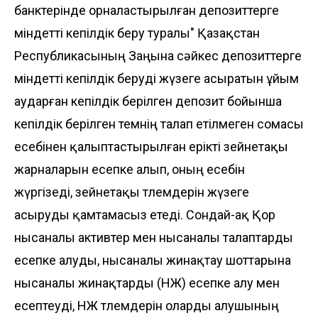
банктерінде орналастырылған депозиттерге
міндетті кепілдік беру туралы" Қазақстан
Республикасының Заңына сәйкес депозиттерге
міндетті кепілдік беруді жүзеге асыратын ұйым
аударған кепілдік берілген депозит бойынша
кепілдік берілген өтемнің талап етілмеген сомасы
есебінен қалыптастырылған ерікті зейнетақы
жарналарын есепке алып, оның есебін
жүргізеді, зейнетақы төлемдерін жүзеге
асыруды қамтамасыз етеді. Сондай-ақ Қор
нысаналы активтер мен нысаналы талаптарды
есепке алуды, нысаналы жинақтау шоттарына
нысаналы жинақтарды (НЖ) есепке алу мен
есептеуді, НЖ төлемдерін оларды алушының