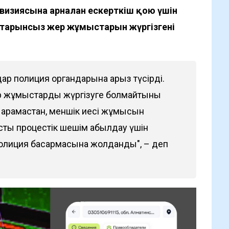
изиясына арналған ескерткіш қою үшін
ттарынсыз жер жұмыстарын жүргізгені
ар полиция органдарына арыз түсірді.
 бір жұмыстарды жүргізуге болмайтыны
қарамастан, меншік иесі жұмысын
ты процестік шешім қабылдау үшін
олиция басқармасына жолданды", – деп