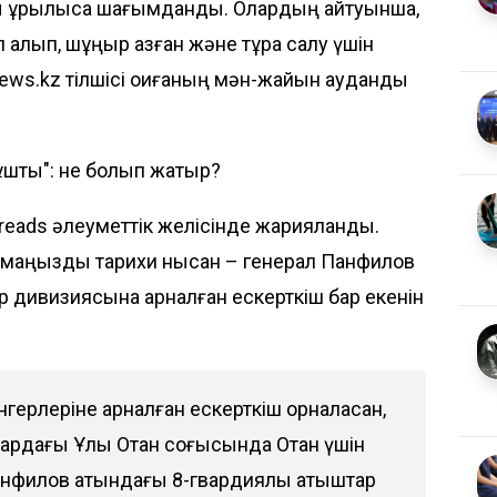
ы құрылысқа шағымданды. Олардың айтуынша,
алып, шұңқыр қазған және тұрақ салу үшін
news.kz
тілшісі оқиғаның мән-жайын аудандық
 ұшты": не болып жатыр?
reads
әлеуметтік желісінде жарияланды.
 маңызды тарихи нысан – генерал Панфилов
р дивизиясына арналған ескерткіш бар екенін
ерлеріне арналған ескерткіш орналасқан,
ардағы Ұлы Отан соғысында Отан үшін
Панфилов атындағы 8-гвардиялық атқыштар