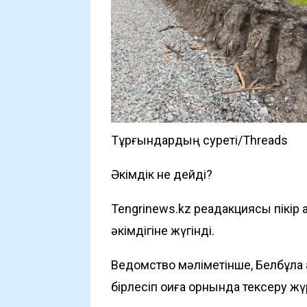
Тұрғындардың суреті/Threads
Әкімдік не дейді?
Tengrinews.kz
реадакциясы пікір 
әкімдігіне жүгінді.
Ведомство мәліметінше, Белбұлақ а
бірлесіп оқиға орнында тексеру жү