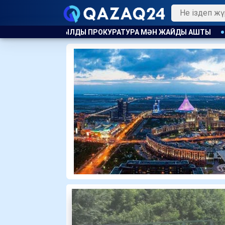
УРАТУРА МӘН ЖАЙДЫ АШТЫ
ҰЛТССО АҚ ҒА МОНОПОЛИЯҒА 