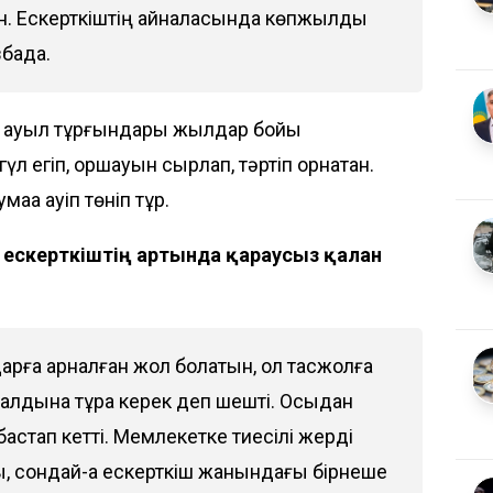
н. Ескерткіштің айналасында көпжылдық
збада.
 ауыл тұрғындары жылдар бойы
л егіп, қоршауын сырлап, тәртіп орнатқан.
ққа қауіп төніп тұр.
 ескерткіштің артында қараусыз қалған
рға арналған жол болатын, ол тасжолға
алдына тұрақ керек деп шешті. Осыдан
астап кетті. Мемлекетке тиесілі жерді
ы, сондай-ақ ескерткіш жанындағы бірнеше