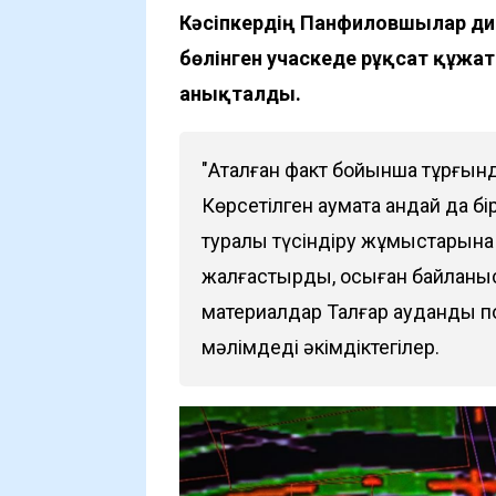
Кәсіпкердің Панфиловшылар див
бөлінген учаскеде рұқсат құжа
анықталды.
"Аталған факт бойынша тұрғынд
Көрсетілген аумақта қандай да
туралы түсіндіру жұмыстарына 
жалғастырды, осыған байланыс
материалдар Талғар аудандық п
мәлімдеді әкімдіктегілер.