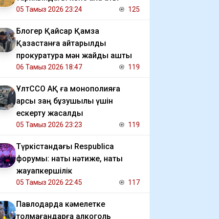
05 Тамыз 2026 23:24
125
Блогер Қайсар Қамза
Қазақстанға қайтарылды
прокуратура мән жайды ашты
06 Тамыз 2026 18:47
119
ҰлтССО АҚ ға монополияға
қарсы заң бұзушылық үшін
ескерту жасалды
05 Тамыз 2026 23:23
119
Түркістандағы Respublica
форумы: нақты нәтиже, нақты
жауапкершілік
05 Тамыз 2026 22:45
117
Павлодарда кәмелетке
толмағандарға алкоголь