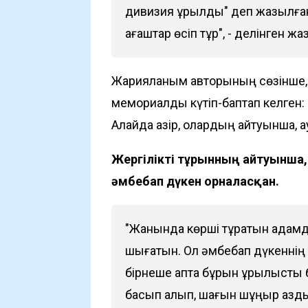
дивизия құрылды" деп жазылға
ағаштар өсіп тұр", - делінген жа
Жарияланым авторының сөзінше,
мемориалды күтіп-баптап келген: гү
Алайда қазір, олардың айтуынша, аума
Жергілікті тұрғынның айтуынша,
әмбебап дүкен орналасқан.
"Жанында көрші тұратын адамда
шығатын. Ол әмбебап дүкеннің 
бірнеше апта бұрын құрылысты б
басып алып, шағын шұңқыр қазд