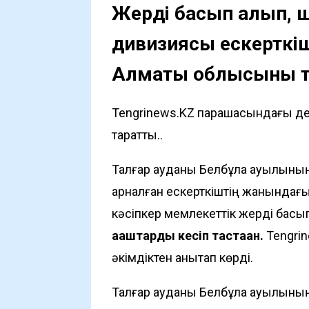
Жерді басып алып, 
дивизиясы ескерткі
Алматы облысының 
Tengrinews.KZ парақшасындағы де
таратты..
Талғар ауданы Белбұлақ ауылын
арналған ескерткіштің жанындағ
кәсіпкер мемлекеттік жерді басып 
ағаштарды кесіп тастаған.
Tengri
әкімдіктен анықтап көрді.
Талғар ауданы Белбұлақ ауылын