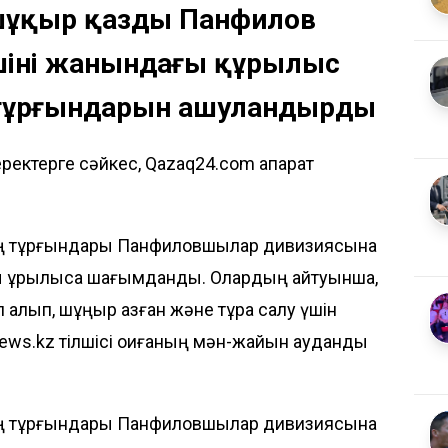
шұңқыр қазды Панфилов
шінің жанындағы құрылыс
тұрғындарын ашуландырды
ректерге сәйкес, Qazaq24.com ақпарат
ың тұрғындары Панфиловшылар дивизиясына
ы құрылысқа шағымданды. Олардың айтуынша,
алып, шұңқыр қазған және тұрақ салу үшін
news.kz
тілшісі оқиғаның мән-жайын аудандық
ың тұрғындары Панфиловшылар дивизиясына