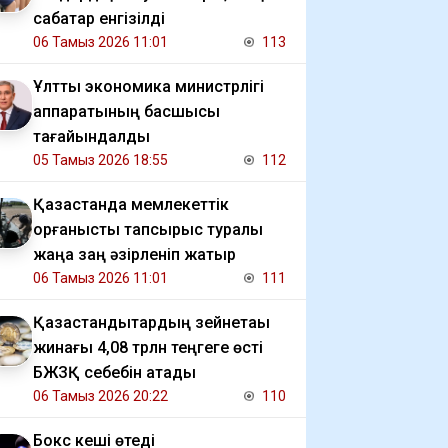
сабақтар енгізілді
06 Тамыз 2026 11:01
113
Ұлттық экономика министрлігі
аппаратының басшысы
тағайындалды
05 Тамыз 2026 18:55
112
Қазақстанда мемлекеттік
қорғаныстық тапсырыс туралы
жаңа заң әзірленіп жатыр
06 Тамыз 2026 11:01
111
Қазақстандықтардың зейнетақы
жинағы 4,08 трлн теңгеге өсті
БЖЗҚ себебін атады
06 Тамыз 2026 20:22
110
Бокс кеші өтеді