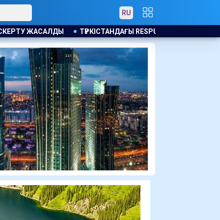
RU
АНДАҒЫ RESPUBLICA ФОРУМЫ: НАҚТЫ НӘТИЖЕ, НАҚТЫ ЖАУАПК