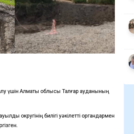
алу үшін Алматы облысы Талғар ауданының
уылдық округінің билігі уәкілетті органдармен
ргізген.