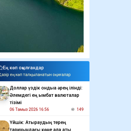
Ең көп оқылғандар
Қазір ең көп талқыланатын оқиғалар
Доллар үздік ондыққа әрең ілінді:
Әлемдегі ең қымбат валюталар
тізімі
06 Тамыз 2026 16:56
149
Үйшік: Атыраудың терең
тарихындағы көне қала аты