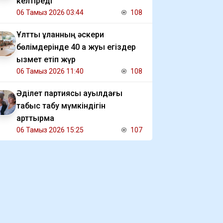
келтіреді
06 Тамыз 2026 03:44
108
Ұлттық ұланның әскери
бөлімдерінде 40 қа жуық егіздер
қызмет етіп жүр
06 Тамыз 2026 11:40
108
Әділет партиясы ауылдағы
табыс табу мүмкіндігін
арттырмақ
06 Тамыз 2026 15:25
107