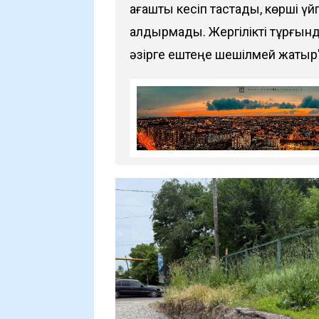
ағашты кесіп тастады, көрші үй
қалдырмады. Жергілікті тұрғынд
әзірге ештеңе шешілмей жатыр"