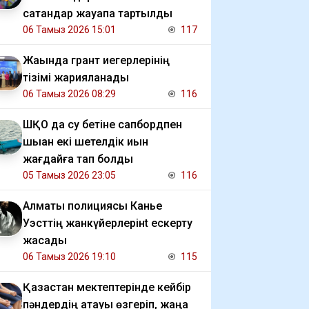
сатқандар жауапқа тартылды
06 Тамыз 2026 15:01
117
Жақында грант иегерлерінің
тізімі жарияланады
06 Тамыз 2026 08:29
116
ШҚО да су бетіне сапбордпен
шыққан екі шетелдік қиын
жағдайға тап болды
05 Тамыз 2026 23:05
116
Алматы полициясы Канье
Уэсттің жанкүйерлерінt ескерту
жасады
06 Тамыз 2026 19:10
115
Қазақстан мектептерінде кейбір
пәндердің атауы өзгеріп, жаңа