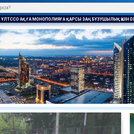
ҚАРСЫ ЗАҢ БҰЗУШЫЛЫҚ ҮШІН ЕСКЕРТУ ЖАСАЛДЫ
ТҮРКІСТ