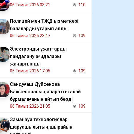
06 Тамыз 2026 03:21
110
Полицей мен ТЖД қызметкері
балаларды құтқарып қалды
06 Тамыз 2026 23:47
109
Электрондық құжаттарды
пайдалану қағидалары
жаңартылды
05 Тамыз 2026 17:05
109
Сандуғаш Дүйсенова
Бажкенованың ақпаратты қалай
бұрмалағанын айтып берді
06 Тамыз 2026 21:05
109
Заманауи технологиялар
шаруашылықтың шырайын