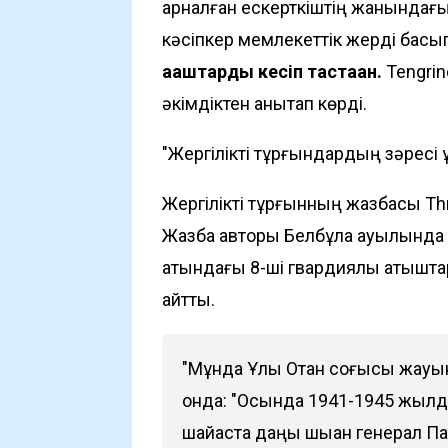
арналған ескерткіштің жанындағ
кәсіпкер мемлекеттік жерді басып 
ағаштарды кесіп тастаған.
Tengri
әкімдіктен анықтап көрді.
"Жергілікті тұрғындардың зәресі
Жергілікті тұрғынның жазбасы
Th
Жазба авторы Белбұлақ ауылында
атындағы 8-ші гвардиялық атқышта
айтты.
"Мұнда Ұлы Отан соғысы жауынг
онда: "Осында 1941-1945 жылд
шайқаста даңқы шыққан генерал 