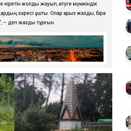
ге кіретін жолды жауып, өтуге мүмкіндік
ардың зәресі ұшты. Олар арыз жазды, бірақ
, – деп жазды тұрғын.