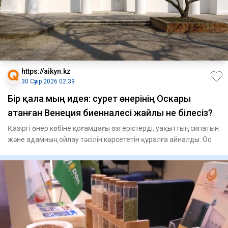
https://aikyn.kz
30 Сәуір 2026 02:39
Бір қала мың идея: сурет өнерінің Оскары
атанған Венеция биенналесі жайлы не білесіз?
Қазіргі өнер көбіне қоғамдағы өзгерістерді, уақыттың сипатын
және адамның ойлау тәсілін көрсететін құралға айналды. Ос