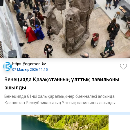
https://egemen.kz
07 Мамыр 2026 11:15
Венецияда Қазақстанның ұлттық павильоны
ашылды
Венецияда 61-ші халықаралық өнер биенналесі аясында
Қазақстан Республикасының Ұлттық павильоны ашылды.