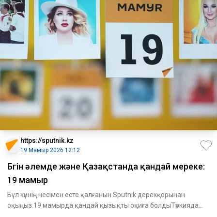
https://sputnik.kz
19 Мамыр 2026 12:12
Бүгін әлемде және Қазақстанда қандай мереке:
19 мамыр
Бұл күннің несімен есте қалғанын Sputnik дерекқорынан
оқыңыз.19 мамырда қандай қызықты оқиға болдыТүркияда
бүгін Ататүрі