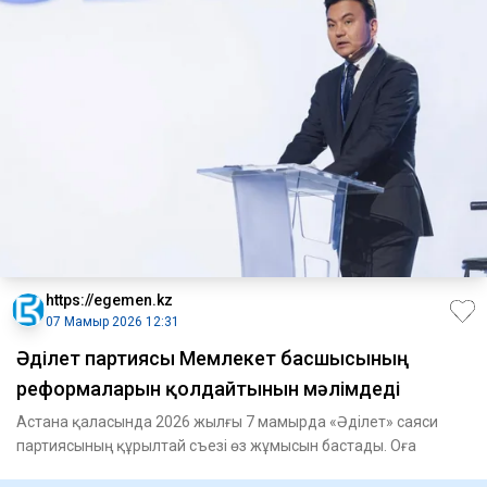
https://egemen.kz
07 Мамыр 2026 12:31
Әділет партиясы Мемлекет басшысының
реформаларын қолдайтынын мәлімдеді
Астана қаласында 2026 жылғы 7 мамырда «Әділет» саяси
партиясының құрылтай съезі өз жұмысын бастады. Оға