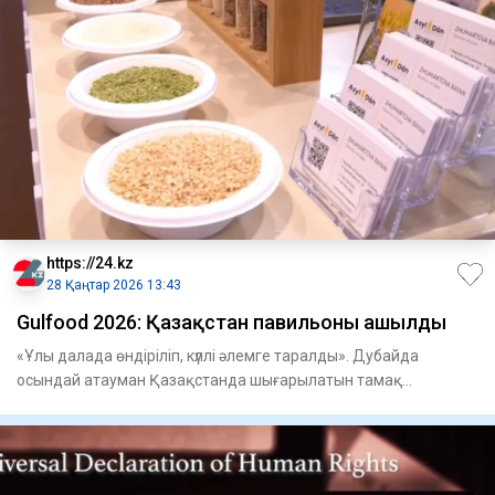
https://24.kz
28 Қаңтар 2026 13:43
Gulfood 2026: Қазақстан павильоны ашылды
«Ұлы далада өндіріліп, күллі әлемге таралды». Дубайда
осындай атауман Қазақстанда шығарылатын тамақ
өнеркәсібі ө