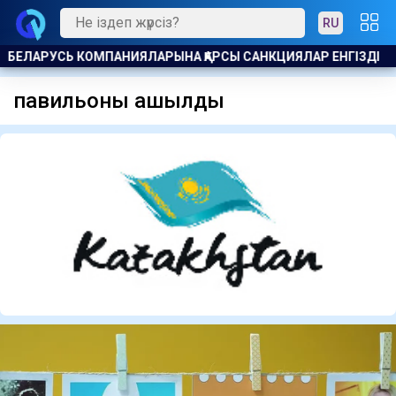
RU
АРЫНА ҚАРСЫ САНКЦИЯЛАР ЕНГІЗДІ
АРШАЛЫ ТҰРҒЫНДАРЫ 
павильоны ашылды