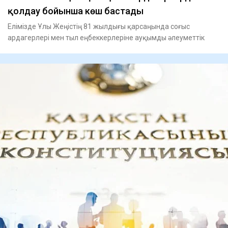
қолдау бойынша көш бастады
Елімізде Ұлы Жеңістің 81 жылдығы қарсаңында соғыс
ардагерлері мен тыл еңбеккерлеріне ауқымды әлеуметтік