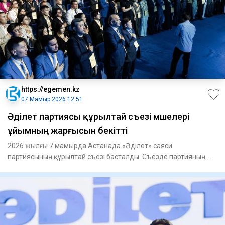
https://egemen.kz
07 Мамыр 2026 12:51
Әділет партиясы құрылтай съезі мүшелері
ұйымның жарғысын бекітті
2026 жылғы 7 мамырда Астанада «Әділет» саяси
партиясының құрылтай съезі басталды. Съезде партияның
ресм