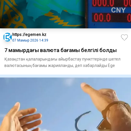
https://egemen.kz
07 Мамыр 2026 14:39
7 мамырдағы валюта бағамы белгілі болды
Қазақстан қалаларындағы айырбастау пункттерінде шетел
валютасының бағамы жарияланды, деп хабарлайды Ege