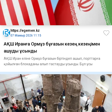
https://egemen.kz
07 Мамыр 2026 11:15
АҚШ Иранға Ормұз бұғазын кезең кезеңімен
ашуды ұсынды
АҚШ Иран еліне Ормұз бұғазын біртіндеп ашып, порттарға
қойылған блокаданы алып тастауды ұсынды. Бұл ұсы