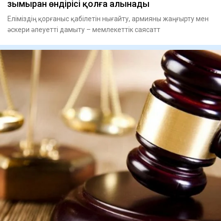
зымыран өндірісі қолға алынады
Еліміздің қорғаныс қабілетін нығайту, армияны жаңғырту мен
әскери әлеуетті дамыту – мемлекеттік саясатт