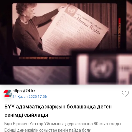
https://24.kz
24 Қазан 2025 17:56
БҰҰ адамзатқа жарқын болашаққа деген
сенімді сыйлады
Бүгін Біріккен Ұлттар Ұйымының құрылғанына 80 жыл толды.
Екінші дүниежүзілік соғыстан кейін пайда болғ