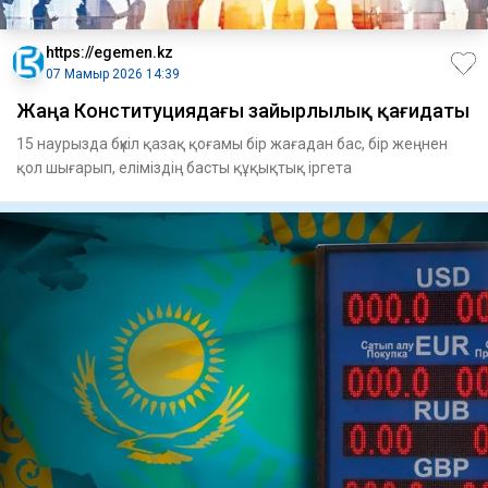
https://egemen.kz
07 Мамыр 2026 14:39
Жаңа Конституциядағы зайырлылық қағидаты
15 наурызда бүкіл қазақ қоғамы бір жағадан бас, бір жеңнен
қол шығарып, еліміздің басты құқықтық іргета