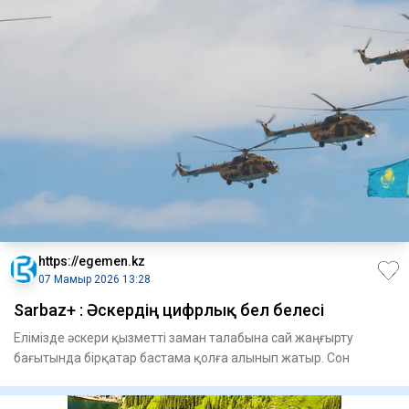
https://egemen.kz
07 Мамыр 2026 13:28
Sarbaz+ : Әскердің цифрлық бел белесі
Елімізде әскери қызметті заман талабына сай жаңғырту
бағытында бірқатар бастама қолға алынып жатыр. Сон