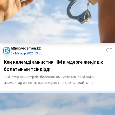
https://egemen.kz
07 Мамыр 2026 13:50
Кең көлемді амнистия: ІІМ кімдерге жеңілдік
болатынын түсіндірді
Ішкі істер министрлігі болашақ амнистияға ілінуі мүмкін
азаматтар санатын және керісінше қамтылмайтын т